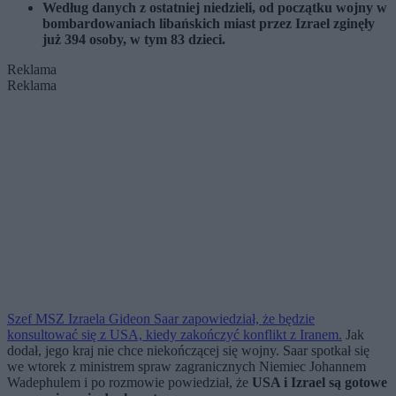
Według danych z ostatniej niedzieli, od początku wojny w
bombardowaniach libańskich miast przez Izrael zginęły
już 394 osoby, w tym 83 dzieci.
Reklama
Reklama
Szef MSZ Izraela Gideon Saar zapowiedział, że będzie
konsultować się z USA, kiedy zakończyć konflikt z Iranem.
Jak
dodał, jego kraj nie chce niekończącej się wojny. Saar spotkał się
we wtorek z ministrem spraw zagranicznych Niemiec Johannem
Wadephulem i po rozmowie powiedział, że
USA i Izrael są gotowe