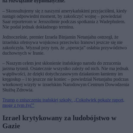
na rozwiązanie dyplomatyczne.
– Skonsultujemy się z naszymi amerykańskimi przyjaciółmi, kiedy
nastąpi odpowiedni moment, by zakończyć wojnę – powiedział
Saar reporterom w Jerozolimie podczas spotkania z Wadephulem.
Nie podał jednak dokładnego terminu.
Jednocześnie, premier Izraela Binjamin Netanjahu ostrzegł, że
izraelska ofensywa wojskowa przeciwko Iranowi jeszcze się nie
zakończyła. Wyznał przy tym, że „operacja” osłabia przywództwo
duchownych w Iranie.
– Naszym celem jest skłonienie irańskiego narodu do zrzucenia
jarzma tyranii. Ostatecznie wszystko zależy od nich. Nie ma jednak
wątpliwości, że dzięki dotychczasowym działaniom łamiemy im
kręgosłup – i to jeszcze nie koniec – powiedział Netanjahu podczas
wtorkowej wizyty w izraelskim Narodowym Centrum Dowodzenia
Służbą Zdrowia.
Trump o zniszczeniu irańskiej szkoły. „Cokolwiek pokaże raport,
mogę z tym żyć”
Izrael krytykowany za ludobójstwo w
Gazie