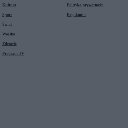
Kultura
Polityka prywatności
Sport
Regulamin
Świat
Wojsko
Zdrowie
Program TV
© 2026 Kanał Zero Spółka Akcyjna