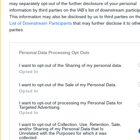
may separately opt-out of the further disclosure of your personal
Intensywna wojna z Iranem doprowadziła do gwałtownego
information by third parties on the IAB’s list of downstream partici
uszczuplenia amerykańskich zapasów nowoczesnej broni. Zdaniem
This information may also be disclosed by us to third parties on t
analityków odbudowa potencjału potrwa lata, co stwarza
List of Downstream Participants
that may further disclose it to othe
bezpośrednie zagrożenie dla bezpieczeństwa w Europie i Azji oraz
otwiera niebezpieczne „okno okazji” dla Moskwy i Pekinu.
parties.
Personal Data Processing Opt Outs
Agnieszka Waś-Turecka
Dzisiaj 06:22
I want to opt-out of the Sharing of my personal data.
3 min
Reklama
Opted In
Reklama
I want to opt-out of the Sale of my Personal Data.
Opted In
I want to opt-out of processing my Personal Data for
Targeted Advertising.
Opted In
I want to opt-out of Collection, Use, Retention, Sale,
and/or Sharing of my Personal Data that Is
Unrelated with the Purposes for which it was
collected.