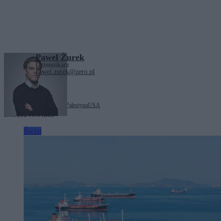
Paweł Żurek
Dziennikarz
pawel.zurek@zero.pl
Tagi:
Izrael
Liban
Niemcy
Palestyna
USA
Zobacz również
Świat