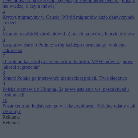
Lewandowski może zostać najlepszym zawodnikiem MLS. „Polacy
nie wiedzą, o czym mówią”
4
Kryzys migracyjny w Ceucie. Wśród migrantów dużo dziewczynek
i dzieci
5
Kłopoty rosyjskiej zbrojeniówki. Zamach na twórcę fabryki dronów
6
Kasparow ostro o Putinie: wróg każdego normalnego, wolnego
człowieka
7
O krok od katastrofy na niemieckim lotnisku. MSW mówi o „nowej
jakości zagrożenia”
8
Śmierć Polaka po interwencji niemieckiej policji. Trwa śledztwo
9
Polska rozmawia z Ukrainą. Są nowe ustalenia ws. poszukiwań i
ekshumacji
10
Pożar centrum logistycznego w Jekaterynburgu. Kolejny udany atak
Ukrainy?
Reklama
Reklama