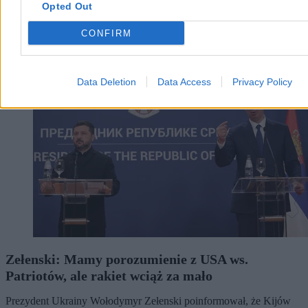
Opted Out
CONFIRM
Świat
Data Deletion
Data Access
Privacy Policy
Zełenski: Mamy porozumienie z USA ws.
Patriotów, ale rakiet wciąż za mało
Prezydent Ukrainy Wołodymyr Zełenski poinformował, że Kijów