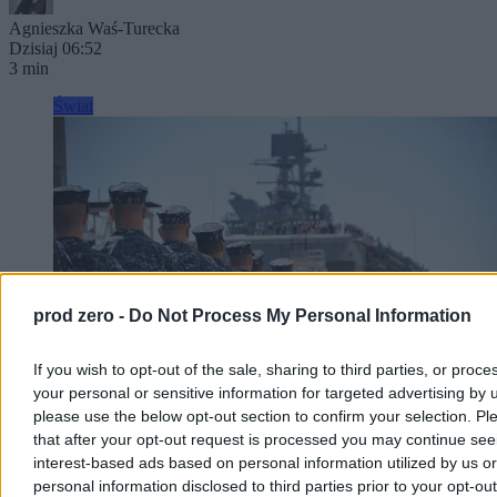
Agnieszka Waś-Turecka
Dzisiaj 06:52
3 min
Świat
prod zero -
Do Not Process My Personal Information
If you wish to opt-out of the sale, sharing to third parties, or proce
your personal or sensitive information for targeted advertising by 
please use the below opt-out section to confirm your selection. Pl
that after your opt-out request is processed you may continue see
Amerykańskie zapasy broni na wyczerpaniu.
interest-based ads based on personal information utilized by us or
„Okno okazji” dla Rosji i Chin
personal information disclosed to third parties prior to your opt-ou