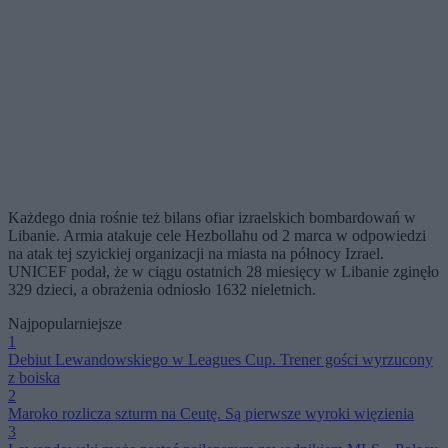
Każdego dnia rośnie też bilans ofiar izraelskich bombardowań w
Libanie. Armia atakuje cele Hezbollahu od 2 marca w odpowiedzi
na atak tej szyickiej organizacji na miasta na północy Izrael.
UNICEF podał, że w ciągu ostatnich 28 miesięcy w Libanie zginęło
329 dzieci, a obrażenia odniosło 1632 nieletnich.
Najpopularniejsze
1
Debiut Lewandowskiego w Leagues Cup. Trener gości wyrzucony
z boiska
2
Maroko rozlicza szturm na Ceutę. Są pierwsze wyroki więzienia
3