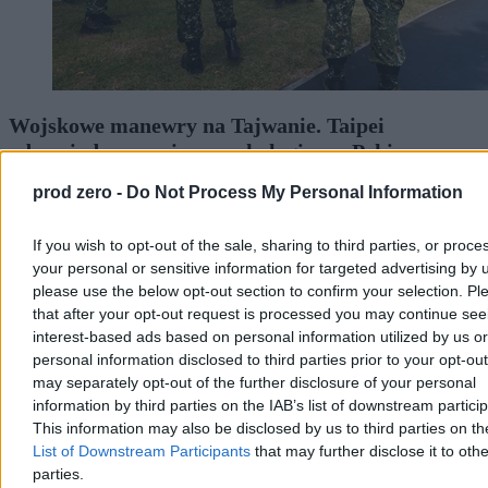
Wojskowe manewry na Tajwanie. Taipei
odpowiada na wojnę psychologiczną Pekinu
Na Tajwanie ruszyły największe doroczne manewry wojskowe Han
prod zero -
Do Not Process My Personal Information
Kuang. To nie tylko test gotowości armii na ewentualną blokadę czy
inwazję Chin, ale także próba budowania odporności psychicznej
If you wish to opt-out of the sale, sharing to third parties, or proce
społeczeństwa, które na co dzień zmaga się z nieustanną wojną
your personal or sensitive information for targeted advertising by 
kognitywną i dezinformacją ze strony Pekinu.
please use the below opt-out section to confirm your selection. Pl
that after your opt-out request is processed you may continue see
interest-based ads based on personal information utilized by us or
Tomasz Pałasz
personal information disclosed to third parties prior to your opt-ou
Wczoraj 16:35
may separately opt-out of the further disclosure of your personal
5 min
information by third parties on the IAB’s list of downstream partici
Reklama
This information may also be disclosed by us to third parties on t
Reklama
List of Downstream Participants
that may further disclose it to othe
parties.