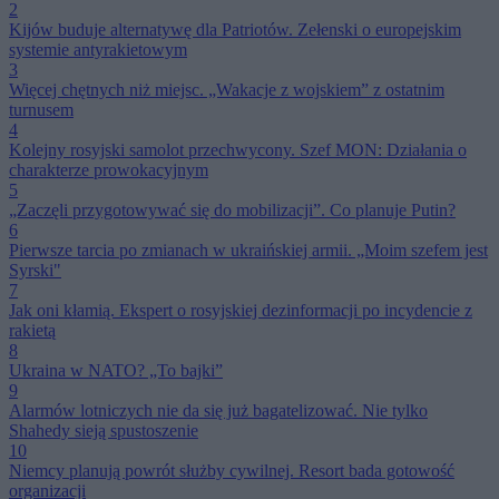
2
Kijów buduje alternatywę dla Patriotów. Zełenski o europejskim
systemie antyrakietowym
3
Więcej chętnych niż miejsc. „Wakacje z wojskiem” z ostatnim
turnusem
4
Kolejny rosyjski samolot przechwycony. Szef MON: Działania o
charakterze prowokacyjnym
5
„Zaczęli przygotowywać się do mobilizacji”. Co planuje Putin?
6
Pierwsze tarcia po zmianach w ukraińskiej armii. „Moim szefem jest
Syrski"
7
Jak oni kłamią. Ekspert o rosyjskiej dezinformacji po incydencie z
rakietą
8
Ukraina w NATO? „To bajki”
9
Alarmów lotniczych nie da się już bagatelizować. Nie tylko
Shahedy sieją spustoszenie
10
Niemcy planują powrót służby cywilnej. Resort bada gotowość
organizacji