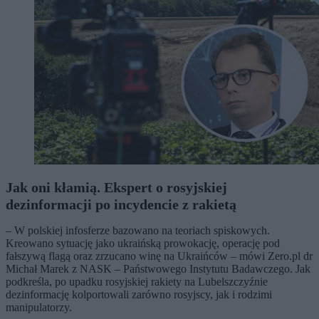
Jak oni kłamią. Ekspert o rosyjskiej
dezinformacji po incydencie z rakietą
– W polskiej infosferze bazowano na teoriach spiskowych.
Kreowano sytuację jako ukraińską prowokację, operację pod
fałszywą flagą oraz zrzucano winę na Ukraińców – mówi Zero.pl dr
Michał Marek z NASK – Państwowego Instytutu Badawczego. Jak
podkreśla, po upadku rosyjskiej rakiety na Lubelszczyźnie
dezinformację kolportowali zarówno rosyjscy, jak i rodzimi
manipulatorzy.