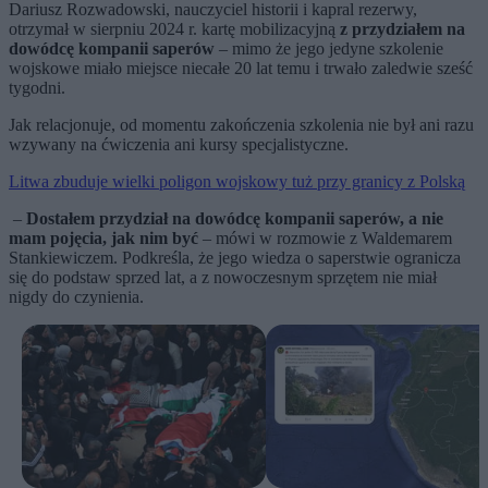
Dariusz Rozwadowski, nauczyciel historii i kapral rezerwy,
otrzymał w sierpniu 2024 r. kartę mobilizacyjną
z przydziałem na
dowódcę kompanii saperów
– mimo że jego jedyne szkolenie
wojskowe miało miejsce niecałe 20 lat temu i trwało zaledwie sześć
tygodni.
Jak relacjonuje, od momentu zakończenia szkolenia nie był ani razu
wzywany na ćwiczenia ani kursy specjalistyczne.
Litwa zbuduje wielki poligon wojskowy tuż przy granicy z Polską
–
Dostałem przydział na dowódcę kompanii saperów, a nie
mam pojęcia, jak nim być
– mówi w rozmowie z Waldemarem
Stankiewiczem. Podkreśla, że jego wiedza o saperstwie ogranicza
się do podstaw sprzed lat, a z nowoczesnym sprzętem nie miał
nigdy do czynienia.