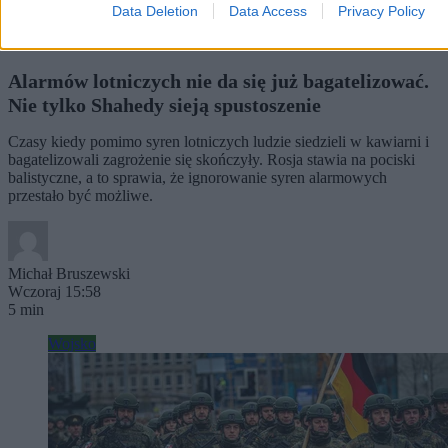
Data Deletion
Data Access
Privacy Policy
Alarmów lotniczych nie da się już bagatelizować.
Nie tylko Shahedy sieją spustoszenie
Czasy kiedy pomimo syren lotniczych ludzie siedzieli w kawiarni i
bagatelizowali zagrożenie się skończyły. Rosja stawia na pociski
balistyczne, a to sprawia, że ignorowanie syren alarmowych
przestało być możliwe.
Michał Bruszewski
Wczoraj 15:58
5 min
Wojsko