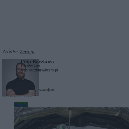
Źródło:
Zero.pl
Filip Baczkura
Dziennikarz
filip.baczkura@zero.pl
Tagi:
kwalifikacja wojskowa
wojsko
Zobacz również
Wojsko