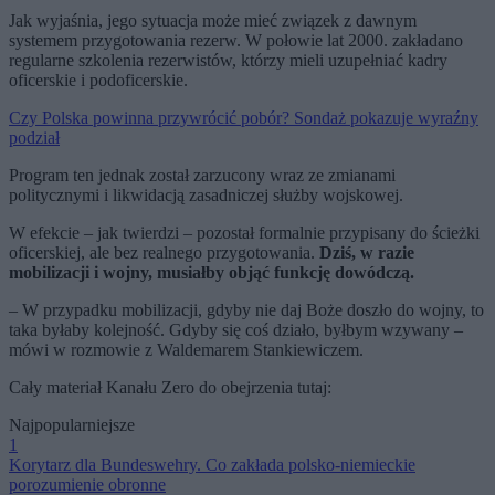
Jak wyjaśnia, jego sytuacja może mieć związek z dawnym
systemem przygotowania rezerw. W połowie lat 2000. zakładano
regularne szkolenia rezerwistów, którzy mieli uzupełniać kadry
oficerskie i podoficerskie.
Czy Polska powinna przywrócić pobór? Sondaż pokazuje wyraźny
podział
Program ten jednak został zarzucony wraz ze zmianami
politycznymi i likwidacją zasadniczej służby wojskowej.
W efekcie – jak twierdzi – pozostał formalnie przypisany do ścieżki
oficerskiej, ale bez realnego przygotowania.
Dziś, w razie
mobilizacji i wojny, musiałby objąć funkcję dowódczą.
– W przypadku mobilizacji, gdyby nie daj Boże doszło do wojny, to
taka byłaby kolejność. Gdyby się coś działo, byłbym wzywany –
mówi w rozmowie z Waldemarem Stankiewiczem.
Cały materiał Kanału Zero do obejrzenia tutaj:
Najpopularniejsze
1
Korytarz dla Bundeswehry. Co zakłada polsko-niemieckie
porozumienie obronne