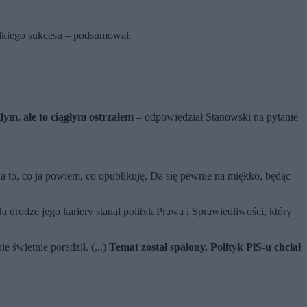
ielkiego sukcesu – podsumował.
łym, ale to ciągłym ostrzałem
– odpowiedział Stanowski na pytanie
na to, co ja powiem, co opublikuję. Da się pewnie na miękko, będąc
 drodze jego kariery stanął polityk Prawa i Sprawiedliwości, który
e świetnie poradził. (...)
Temat został spalony. Polityk PiS-u chciał