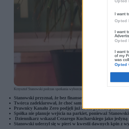
Opted 
I want t
Opted 
I want 
Advertis
Opted 
I want t
of my P
was col
Opted 
Krzysztof Stanowski podczas spotkania wyborczego w 2025 r. (fot. Piotr Front / Shu
Stanowski przyznał, że bez finansowej porażki Weszło FM
Twórca zadeklarował, że choć sam nie będzie tworzył skraj
Prawnicy Kanału Zero podjęli już kroki prawne przeciwk
Spółka nie planuje wejścia na parkiet, ponieważ Stanowski
Dziennikarz wskazał Cezarego Kucharskiego jako jedyną oso
Stanowski uderzył się w pierś w kwestii dawnych kpin z 