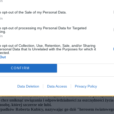
In
o opt-out of the Sale of my Personal Data.
In
to opt-out of processing my Personal Data for Targeted
ing.
In
o opt-out of Collection, Use, Retention, Sale, and/or Sharing
ersonal Data that Is Unrelated with the Purposes for which it
lected.
Out
CONFIRM
tterstock)
Data Deletion
Data Access
Privacy Policy
 nigdy nie powstałby Kanał Sportowy, a w konsekwencji – Kanał Z
nie lewicowych treści, drzwi Kanału Zero pozostają otwarte dla t
o Romanowi Giertychowi w związku z oskarżeniami o powiązania z
 chce uniknąć uwiązania i odpowiedzialności za oszczędności życi
bę, której szczerze nie lubi.
wypadków Roberta Kubicy, nazywając go dziś "herosem światowego