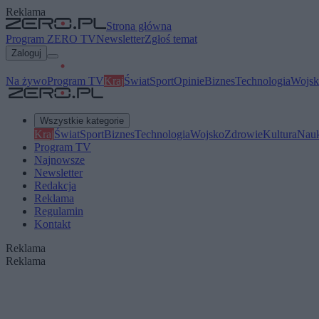
Reklama
Strona główna
Program ZERO TV
Newsletter
Zgłoś temat
Zaloguj
Na żywo
Program TV
Kraj
Świat
Sport
Opinie
Biznes
Technologia
Wojsk
Wszystkie kategorie
Kraj
Świat
Sport
Biznes
Technologia
Wojsko
Zdrowie
Kultura
Nau
Program TV
Najnowsze
Newsletter
Redakcja
Reklama
Regulamin
Kontakt
Reklama
Reklama