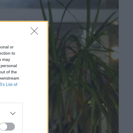
sonal or
ection to
ou may
 personal
out of the
 downstream
B’s List of