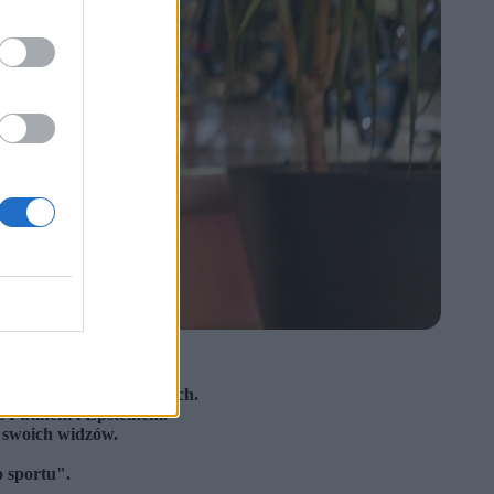
ero.
wórców o takich poglądach.
 Putinem i Epsteinem.
a swoich widzów.
 sportu".