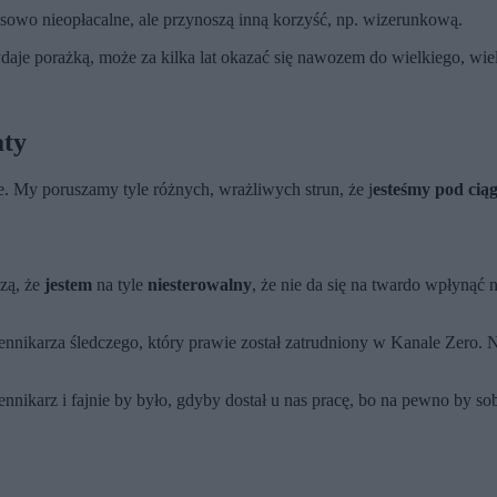
ansowo nieopłacalne, ale przynoszą inną korzyść, np. wizerunkową.
m wydaje porażką, może za kilka lat okazać się nawozem do wielkiego, w
aty
My poruszamy tyle różnych, wrażliwych strun, że j
esteśmy pod ciąg
zą, że
jestem
na tyle
niesterowalny
, że nie da się na twardo wpłynąć 
ennikarza śledczego, który prawie został zatrudniony w Kanale Zero. Na
ennikarz i fajnie by było, gdyby dostał u nas pracę, bo na pewno by sobi