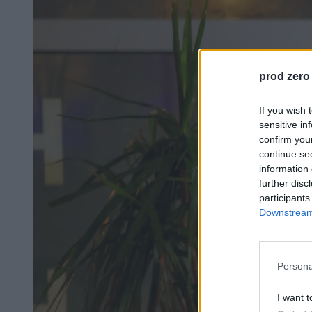
prod zero
If you wish 
sensitive in
confirm you
continue se
information 
further disc
participants
Downstream 
Persona
I want t