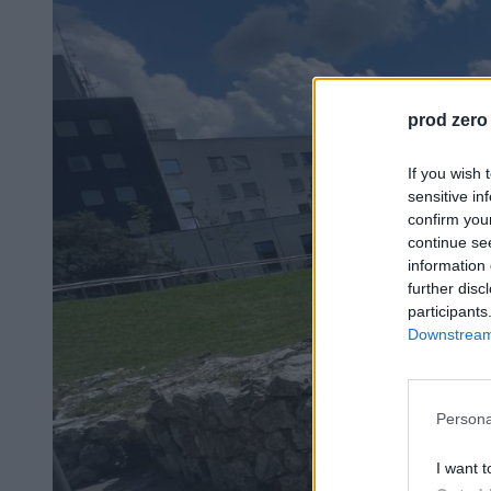
prod zero
If you wish 
sensitive in
confirm you
continue se
information 
further disc
participants
Downstream 
Persona
I want t