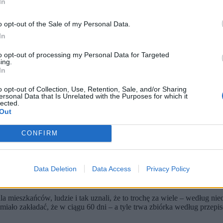
In
o opt-out of the Sale of my Personal Data.
In
to opt-out of processing my Personal Data for Targeted
ing.
In
o opt-out of Collection, Use, Retention, Sale, and/or Sharing
ersonal Data that Is Unrelated with the Purposes for which it
lected.
Out
że naprawdę się wydarzyć.
CONFIRM
kretów.
rektora ZTP w Krakowie.
endum w sprawie odwołania prezydenta Krakowa Aleksandra Mis
Data Deletion
Data Access
Privacy Policy
o restrykcyjnej strefy czystego transportu – na wzór londyński, a nie
mieszkańców, ludzie i tak uznali, że to trochę za wiele – według nie
iało zakładać, że w ciągu 60 dni – a tyle trwa zbiórka według przepi