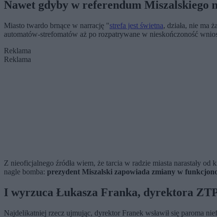
Nawet gdyby w referendum Miszalskiego ni
Miasto twardo brnące w narrację "
strefa jest świetna
, działa, nie ma
automatów-strefomatów aż po rozpatrywane w nieskończoność wnios
Reklama
Reklama
Z nieoficjalnego źródła wiem, że tarcia w radzie miasta narastały od
nagle bomba:
prezydent Miszalski zapowiada zmiany w funkcjono
I wyrzuca Łukasza Franka, dyrektora ZT
Najdelikatniej rzecz ujmując, dyrektor Franek wsławił się paroma ni