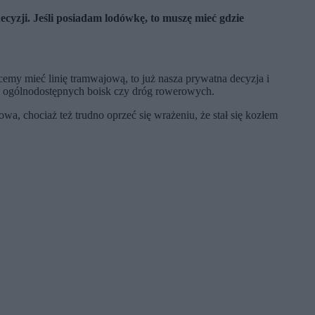
zji. Jeśli posiadam lodówkę, to muszę mieć gdzie
emy mieć linię tramwajową, to już nasza prywatna decyzja i
tek, ogólnodostępnych boisk czy dróg rowerowych.
, chociaż też trudno oprzeć się wrażeniu, że stał się kozłem