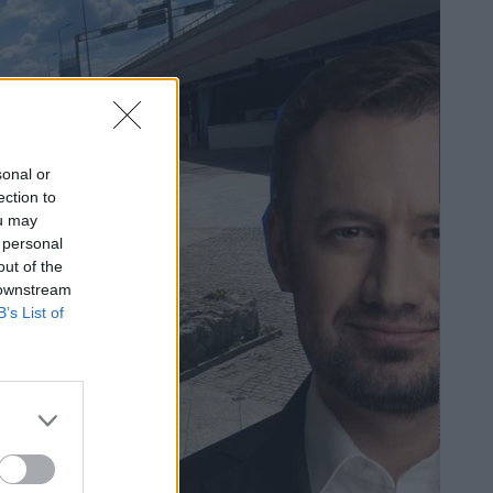
sonal or
ection to
ou may
 personal
out of the
 downstream
B’s List of