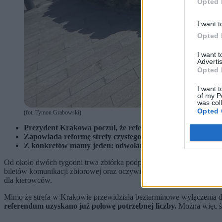
Opted 
I want t
Opted 
I want 
Advertis
Opted 
I want t
of my P
was col
Opted 
(fot. Tymon Grabowski)
Prezydent Krakowa poczuł, że referendum odwoławcze mo
Zapowiada reformę strefy czystego transportu, ale bez kon
Z konkretów mamy jeden: odwołanie Łukasza Franka, dy
Od około dwóch tygodni trwa zbiórka podpisów pod petycją o
refer
biletów komunikacji zbiorowej oraz oczywiście wprowadzenie wyjątkow
dla kierowców.
Mimo że strefa w Krakowie przewidziała bezterminowe wyłączenia dla 
referendum uzyskano już połowę potrzebnej liczby.
Można więc śm