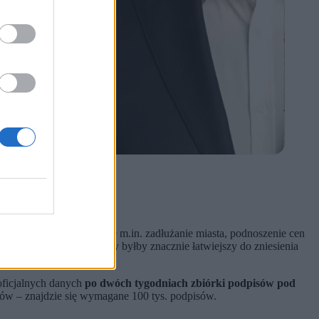
zalskiego
. Zarzuca mu się m.in. zadłużanie miasta, podnoszenie cen
 na wzór niemiecki, który byłby znacznie łatwiejszy do zniesienia
oficjalnych danych
po dwóch tygodniach zbiórki podpisów pod
sów – znajdzie się wymagane 100 tys. podpisów.