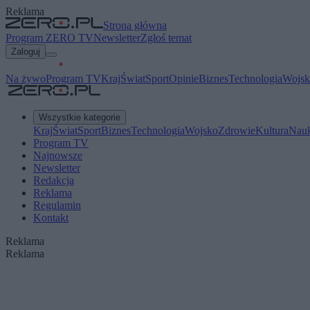
Reklama
Strona główna
Program ZERO TV
Newsletter
Zgłoś temat
Zaloguj
Na żywo
Program TV
Kraj
Świat
Sport
Opinie
Biznes
Technologia
Wojsk
Wszystkie kategorie
Kraj
Świat
Sport
Biznes
Technologia
Wojsko
Zdrowie
Kultura
Nau
Program TV
Najnowsze
Newsletter
Redakcja
Reklama
Regulamin
Kontakt
Reklama
Reklama