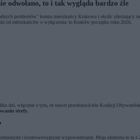
e odwołano, to i tak wygląda bardzo źle
 żadnych problemów" kontra mieszkańcy Krakowa i okolic zderzający się
ki od mieszkańców o wyłączenia: to Kraków początku roku 2026.
 kilku dni, włącznie z tym, że nawet przedstawiciele Koalicji Obywatel
waniu strefy.
P
efortunnymi i kontrowersyjnymi wypowiedziami. Moja ulubiona to ta z 2