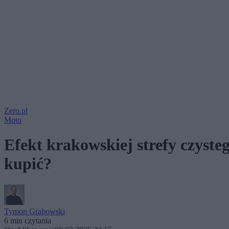
Zero.pl
Moto
Efekt krakowskiej strefy czyste
kupić?
Tymon Grabowski
6 min czytania