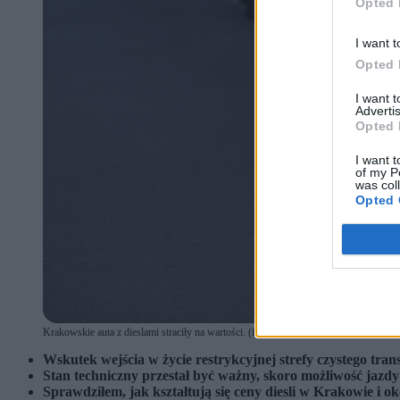
Opted 
I want t
Opted 
I want 
Advertis
Opted 
I want t
of my P
was col
Opted 
Krakowskie auta z dieslami straciły na wartości. (fot. ANDRZEJ BANAS / POLS
Wskutek wejścia w życie restrykcyjnej strefy czystego tr
Stan techniczny przestał być ważny, skoro możliwość jazdy
Sprawdziłem, jak kształtują się ceny diesli w Krakowie i o