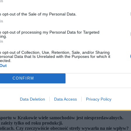
In
o opt-out of the Sale of my Personal Data.
In
to opt-out of processing my Personal Data for Targeted
ing.
In
o opt-out of Collection, Use, Retention, Sale, and/or Sharing
ersonal Data that Is Unrelated with the Purposes for which it
lected.
Out
CONFIRM
Data Deletion
Data Access
Privacy Policy
KA PRESS / East News)
ansportu w Krakowie wiele samochodów jest niesprzedawalnych.
 zależy tylko od roku produkcji.
kolicach. Czy rzeczywiście obecność strefy wywarła na nie wpływ?