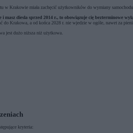
ortu w Krakowie miała zachęcić użytkowników do wymiany samochodu n
 i masz diesla sprzed 2014 r., to obowiązuje cię bezterminowe wył
ać do Krakowa, a od końca 2028 r. nie wjedzie w ogóle, nawet za pieni
wa jest dużo niższa niż użytkowa.
szeniach
ępujące kryteria: