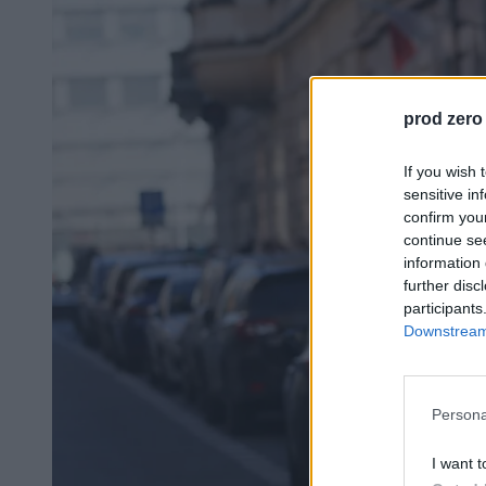
prod zero
If you wish 
sensitive in
confirm you
continue se
information 
further disc
participants
Downstream 
Persona
I want t