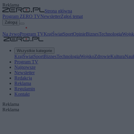
Reklama
Strona główna
Program ZERO TV
Newsletter
Zgłoś temat
Zaloguj
Na żywo
Program TV
Kraj
Świat
Sport
Opinie
Biznes
Technologia
Wojsk
Wszystkie kategorie
Kraj
Świat
Sport
Biznes
Technologia
Wojsko
Zdrowie
Kultura
Nau
Program TV
Najnowsze
Newsletter
Redakcja
Reklama
Regulamin
Kontakt
Reklama
Reklama