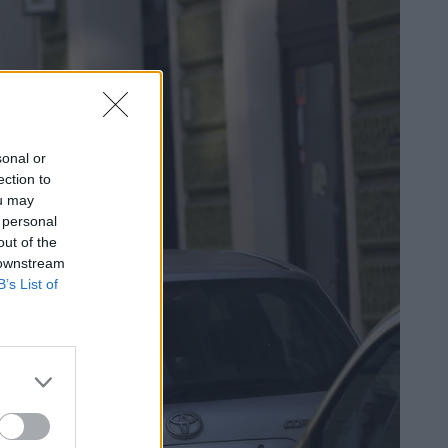
sonal or
ection to
ou may
 personal
out of the
 downstream
B’s List of