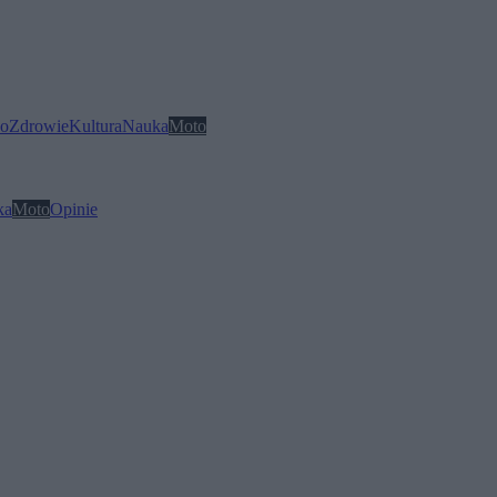
o
Zdrowie
Kultura
Nauka
Moto
ka
Moto
Opinie