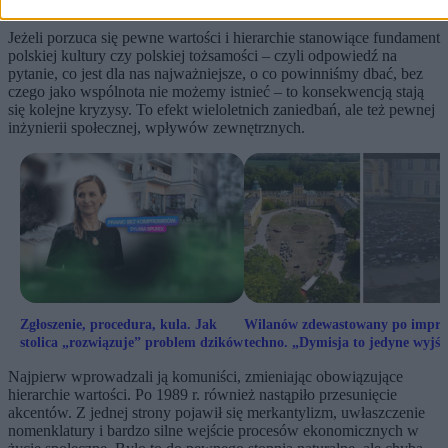
Jeżeli porzuca się pewne wartości i hierarchie stanowiące fundament
polskiej kultury czy polskiej tożsamości – czyli odpowiedź na
pytanie, co jest dla nas najważniejsze, o co powinniśmy dbać, bez
czego jako wspólnota nie możemy istnieć – to konsekwencją stają
się kolejne kryzysy. To efekt wieloletnich zaniedbań, ale też pewnej
inżynierii społecznej, wpływów zewnętrznych.
Zgłoszenie, procedura, kula. Jak
Wilanów zdewastowany po impre
stolica „rozwiązuje” problem dzików
techno. „Dymisja to jedyne wyjśc
Najpierw wprowadzali ją komuniści, zmieniając obowiązujące
hierarchie wartości. Po 1989 r. również nastąpiło przesunięcie
akcentów. Z jednej strony pojawił się merkantylizm, uwłaszczenie
nomenklatury i bardzo silne wejście procesów ekonomicznych w