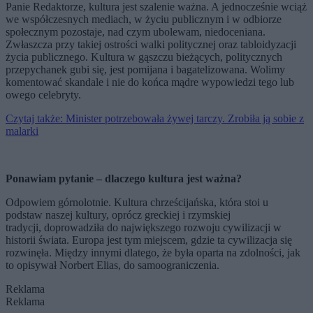
Panie Redaktorze, kultura jest szalenie ważna. A jednocześnie wciąż
we współczesnych mediach, w życiu publicznym i w odbiorze
społecznym pozostaje, nad czym ubolewam, niedoceniana.
Zwłaszcza przy takiej ostrości walki politycznej oraz tabloidyzacji
życia publicznego. Kultura w gąszczu bieżących, politycznych
przepychanek gubi się, jest pomijana i bagatelizowana. Wolimy
komentować skandale i nie do końca mądre wypowiedzi tego lub
owego celebryty.
Czytaj także: Minister potrzebowała żywej tarczy. Zrobiła ją sobie z
malarki
Ponawiam pytanie – dlaczego kultura jest ważna?
Odpowiem górnolotnie. Kultura chrześcijańska, która stoi u
podstaw naszej kultury, oprócz greckiej i rzymskiej
tradycji, doprowadziła do największego rozwoju cywilizacji w
historii świata. Europa jest tym miejscem, gdzie ta cywilizacja się
rozwinęła. Między innymi dlatego, że była oparta na zdolności, jak
to opisywał Norbert Elias, do samoograniczenia.
Reklama
Reklama