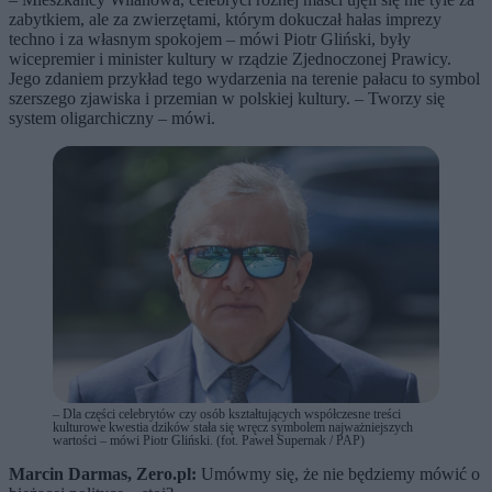
zabytkiem, ale za zwierzętami, którym dokuczał hałas imprezy
techno i za własnym spokojem – mówi Piotr Gliński, były
wicepremier i minister kultury w rządzie Zjednoczonej Prawicy.
Jego zdaniem przykład tego wydarzenia na terenie pałacu to symbol
szerszego zjawiska i przemian w polskiej kultury. – Tworzy się
system oligarchiczny – mówi.
– Dla części celebrytów czy osób kształtujących współczesne treści
kulturowe kwestia dzików stała się wręcz symbolem najważniejszych
wartości – mówi Piotr Gliński. (fot. Paweł Supernak / PAP)
Marcin Darmas, Zero.pl:
Umówmy się, że nie będziemy mówić o