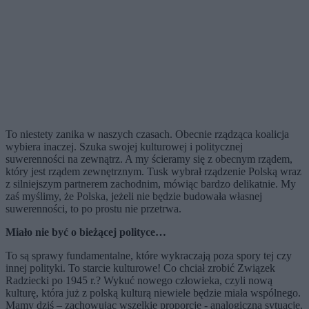
To niestety zanika w naszych czasach. Obecnie rządząca koalicja
wybiera inaczej. Szuka swojej kulturowej i politycznej
suwerenności na zewnątrz. A my ścieramy się z obecnym rządem,
który jest rządem zewnętrznym. Tusk wybrał rządzenie Polską wraz
z silniejszym partnerem zachodnim, mówiąc bardzo delikatnie. My
zaś myślimy, że Polska, jeżeli nie będzie budowała własnej
suwerenności, to po prostu nie przetrwa.
Miało nie być o bieżącej polityce…
To są sprawy fundamentalne, które wykraczają poza spory tej czy
innej polityki. To starcie kulturowe! Co chciał zrobić Związek
Radziecki po 1945 r.? Wykuć nowego człowieka, czyli nową
kulturę, która już z polską kulturą niewiele będzie miała wspólnego.
Mamy dziś – zachowując wszelkie proporcje - analogiczną sytuację.