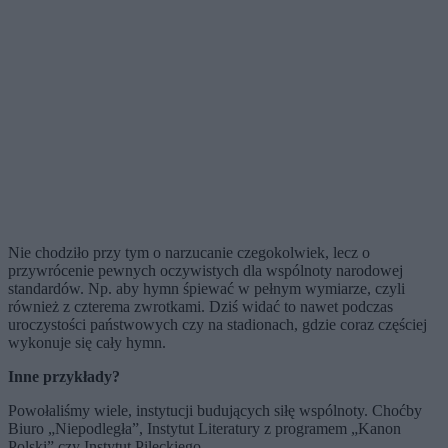
Nie chodziło przy tym o narzucanie czegokolwiek, lecz o
przywrócenie pewnych oczywistych dla wspólnoty narodowej
standardów. Np. aby hymn śpiewać w pełnym wymiarze, czyli
również z czterema zwrotkami. Dziś widać to nawet podczas
uroczystości państwowych czy na stadionach, gdzie coraz częściej
wykonuje się cały hymn.
Inne przykłady?
Powołaliśmy wiele, instytucji budujących siłę wspólnoty. Choćby
Biuro „Niepodległa”, Instytut Literatury z programem „Kanon
Polski” czy Instytut Pileckiego.