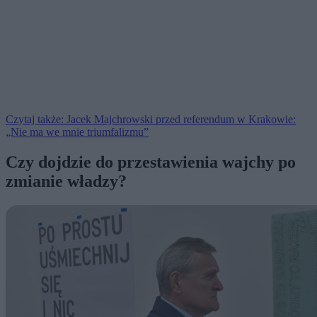
Czytaj także: Jacek Majchrowski przed referendum w Krakowie:
„Nie ma we mnie triumfalizmu”
Czy dojdzie do przestawienia wajchy po
zmianie władzy?