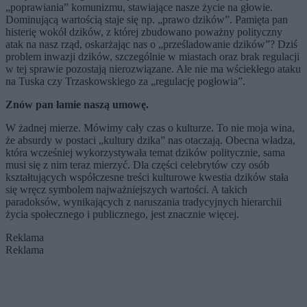
„poprawiania” komunizmu, stawiające nasze życie na głowie.
Dominującą wartością staje się np. „prawo dzików”. Pamięta pan
histerię wokół dzików, z której zbudowano poważny polityczny
atak na nasz rząd, oskarżając nas o „prześladowanie dzików”? Dziś
problem inwazji dzików, szczególnie w miastach oraz brak regulacji
w tej sprawie pozostają nierozwiązane. Ale nie ma wściekłego ataku
na Tuska czy Trzaskowskiego za „regulację pogłowia”.
Znów pan łamie naszą umowę.
W żadnej mierze. Mówimy cały czas o kulturze. To nie moja wina,
że absurdy w postaci „kultury dzika” nas otaczają. Obecna władza,
która wcześniej wykorzystywała temat dzików politycznie, sama
musi się z nim teraz mierzyć. Dla części celebrytów czy osób
kształtujących współczesne treści kulturowe kwestia dzików stała
się wręcz symbolem najważniejszych wartości. A takich
paradoksów, wynikających z naruszania tradycyjnych hierarchii
życia społecznego i publicznego, jest znacznie więcej.
Reklama
Reklama