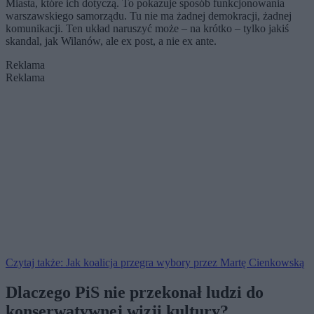
Miasta, które ich dotyczą. To pokazuje sposób funkcjonowania
warszawskiego samorządu. Tu nie ma żadnej demokracji, żadnej
komunikacji. Ten układ naruszyć może – na krótko – tylko jakiś
skandal, jak Wilanów, ale ex post, a nie ex ante.
Reklama
Reklama
Czytaj także: Jak koalicja przegra wybory przez Martę Cienkowską
Dlaczego PiS nie przekonał ludzi do
konserwatywnej wizji kultury?