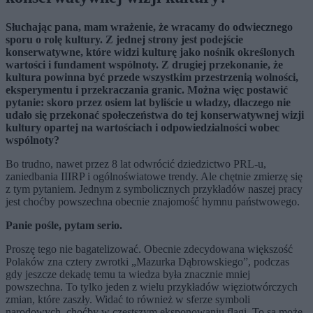
Słuchając pana, mam wrażenie, że wracamy do odwiecznego
sporu o rolę kultury. Z jednej strony jest podejście
konserwatywne, które widzi kulturę jako nośnik określonych
wartości i fundament wspólnoty. Z drugiej przekonanie, że
kultura powinna być przede wszystkim przestrzenią wolności,
eksperymentu i przekraczania granic. Można więc postawić
pytanie: skoro przez osiem lat byliście u władzy, dlaczego nie
udało się przekonać społeczeństwa do tej konserwatywnej wizji
kultury opartej na wartościach i odpowiedzialności wobec
wspólnoty?
Bo trudno, nawet przez 8 lat odwrócić dziedzictwo PRL-u,
zaniedbania IIIRP i ogólnoświatowe trendy. Ale chętnie zmierzę się
z tym pytaniem. Jednym z symbolicznych przykładów naszej pracy
jest choćby powszechna obecnie znajomość hymnu państwowego.
Panie pośle, pytam serio.
Proszę tego nie bagatelizować. Obecnie zdecydowana większość
Polaków zna cztery zwrotki „Mazurka Dąbrowskiego”, podczas
gdy jeszcze dekadę temu ta wiedza była znacznie mniej
powszechna. To tylko jeden z wielu przykładów więziotwórczych
zmian, które zaszły. Widać to również w sferze symboli
narodowych, choćby w częstszym eksponowaniu flagi. To są może