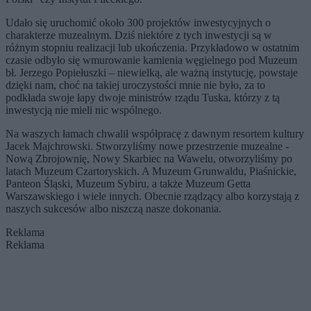
Udało się uruchomić około 300 projektów inwestycyjnych o
charakterze muzealnym. Dziś niektóre z tych inwestycji są w
różnym stopniu realizacji lub ukończenia. Przykładowo w ostatnim
czasie odbyło się wmurowanie kamienia węgielnego pod Muzeum
bł. Jerzego Popiełuszki – niewielką, ale ważną instytucję, powstaje
dzięki nam, choć na takiej uroczystości mnie nie było, za to
podkłada swoje łapy dwoje ministrów rządu Tuska, którzy z tą
inwestycją nie mieli nic wspólnego.
Na waszych łamach chwalił współpracę z dawnym resortem kultury
Jacek Majchrowski. Stworzyliśmy nowe przestrzenie muzealne -
Nową Zbrojownię, Nowy Skarbiec na Wawelu, otworzyliśmy po
latach Muzeum Czartoryskich. A Muzeum Grunwaldu, Piaśnickie,
Panteon Śląski, Muzeum Sybiru, a także Muzeum Getta
Warszawskiego i wiele innych. Obecnie rządzący albo korzystają z
naszych sukcesów albo niszczą nasze dokonania.
Reklama
Reklama