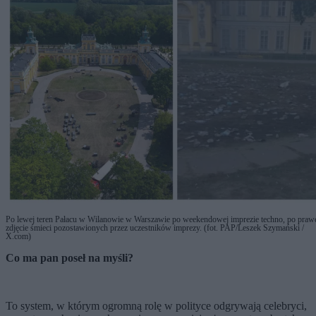
Po lewej teren Pałacu w Wilanowie w Warszawie po weekendowej imprezie techno, po praw
zdjęcie śmieci pozostawionych przez uczestników imprezy. (fot. PAP/Leszek Szymański /
X.com)
Co ma pan poseł na myśli?
To system, w którym ogromną rolę w polityce odgrywają celebryci,