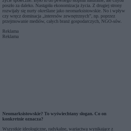
życie społeczne. Było to do pewnego stopnia naturalne, ale chyba
poszło za daleko. Nastąpiła ekonomizacja życia. Z drugiej strony
rozwijały się nurty określane jako neomarksistowskie. No i wpływ
czy wręcz dominacja „interesów zewnętrznych”, np. poprzez
przejmowanie mediów, całych branż gospodarczych, NGO-sów.
Reklama
Reklama
Neomarksistowskie? To wyświechtany slogan. Co on
konkretnie oznacza?
Wszystkie ideologiczne, radykalne, wariactwa wynikające z