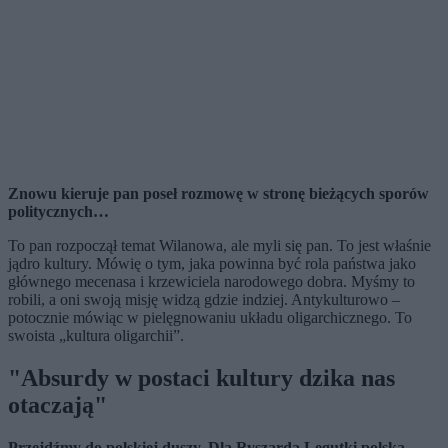
Znowu kieruje pan poseł rozmowę w stronę bieżących sporów
politycznych…
To pan rozpoczął temat Wilanowa, ale myli się pan. To jest właśnie
jądro kultury. Mówię o tym, jaka powinna być rola państwa jako
głównego mecenasa i krzewiciela narodowego dobra. Myśmy to
robili, a oni swoją misję widzą gdzie indziej. Antykulturowo –
potocznie mówiąc w pielęgnowaniu układu oligarchicznego. To
swoista „kultura oligarchii”.
"Absurdy w postaci kultury dzika nas
otaczają"
Przejdźmy do polskiej duszy. Dla Ryszarda Legutki polska