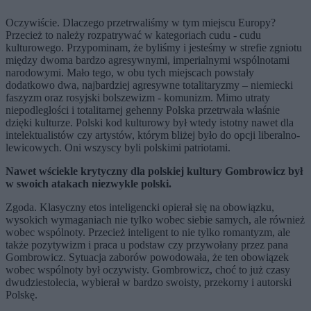
Oczywiście. Dlaczego przetrwaliśmy w tym miejscu Europy?
Przecież to należy rozpatrywać w kategoriach cudu - cudu
kulturowego. Przypominam, że byliśmy i jesteśmy w strefie zgniotu
między dwoma bardzo agresywnymi, imperialnymi wspólnotami
narodowymi. Mało tego, w obu tych miejscach powstały
dodatkowo dwa, najbardziej agresywne totalitaryzmy – niemiecki
faszyzm oraz rosyjski bolszewizm - komunizm. Mimo utraty
niepodległości i totalitarnej gehenny Polska przetrwała właśnie
dzięki kulturze. Polski kod kulturowy był wtedy istotny nawet dla
intelektualistów czy artystów, którym bliżej było do opcji liberalno-
lewicowych. Oni wszyscy byli polskimi patriotami.
Nawet wściekle krytyczny dla polskiej kultury Gombrowicz był
w swoich atakach niezwykle polski.
Zgoda. Klasyczny etos inteligencki opierał się na obowiązku,
wysokich wymaganiach nie tylko wobec siebie samych, ale również
wobec wspólnoty. Przecież inteligent to nie tylko romantyzm, ale
także pozytywizm i praca u podstaw czy przywołany przez pana
Gombrowicz. Sytuacja zaborów powodowała, że ten obowiązek
wobec wspólnoty był oczywisty. Gombrowicz, choć to już czasy
dwudziestolecia, wybierał w bardzo swoisty, przekorny i autorski
Polskę.