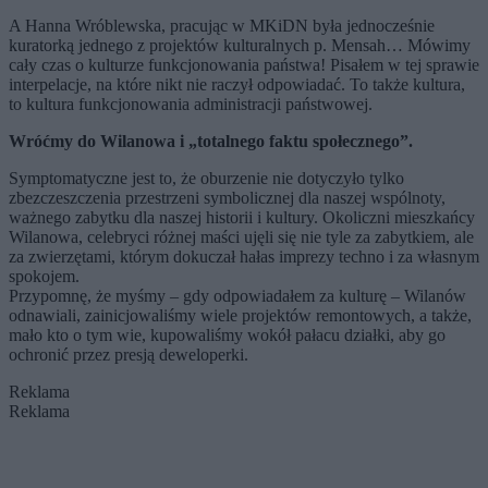
A Hanna Wróblewska, pracując w MKiDN była jednocześnie
kuratorką jednego z projektów kulturalnych p. Mensah… Mówimy
cały czas o kulturze funkcjonowania państwa! Pisałem w tej sprawie
interpelacje, na które nikt nie raczył odpowiadać. To także kultura,
to kultura funkcjonowania administracji państwowej.
Wróćmy do Wilanowa i „totalnego faktu społecznego”.
Symptomatyczne jest to, że oburzenie nie dotyczyło tylko
zbezczeszczenia przestrzeni symbolicznej dla naszej wspólnoty,
ważnego zabytku dla naszej historii i kultury. Okoliczni mieszkańcy
Wilanowa, celebryci różnej maści ujęli się nie tyle za zabytkiem, ale
za zwierzętami, którym dokuczał hałas imprezy techno i za własnym
spokojem.
Przypomnę, że myśmy – gdy odpowiadałem za kulturę – Wilanów
odnawiali, zainicjowaliśmy wiele projektów remontowych, a także,
mało kto o tym wie, kupowaliśmy wokół pałacu działki, aby go
ochronić przez presją deweloperki.
Reklama
Reklama