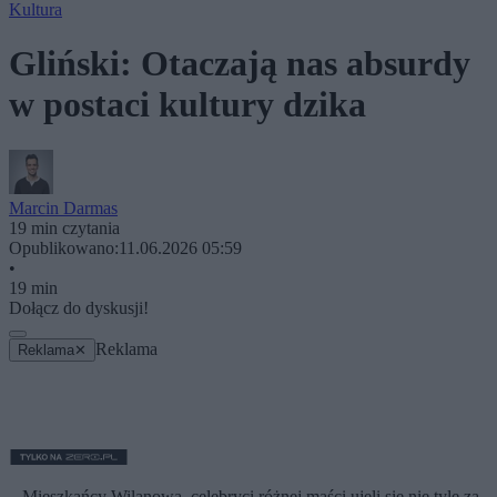
Kultura
Gliński: Otaczają nas absurdy
w postaci kultury dzika
Marcin Darmas
19 min czytania
Opublikowano:
11.06.2026 05:59
•
19 min
Dołącz do dyskusji!
Reklama
Reklama
✕
– Mieszkańcy Wilanowa, celebryci różnej maści ujęli się nie tyle za