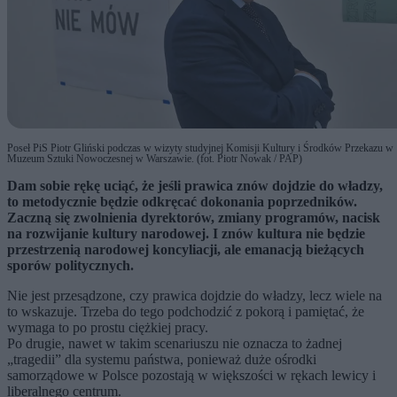
Poseł PiS Piotr Gliński podczas w wizyty studyjnej Komisji Kultury i Środków Przekazu w
Muzeum Sztuki Nowoczesnej w Warszawie. (fot. Piotr Nowak / PAP)
Dam sobie rękę uciąć, że jeśli prawica znów dojdzie do władzy,
to metodycznie będzie odkręcać dokonania poprzedników.
Zaczną się zwolnienia dyrektorów, zmiany programów, nacisk
na rozwijanie kultury narodowej. I znów kultura nie będzie
przestrzenią narodowej koncyliacji, ale emanacją bieżących
sporów politycznych.
Nie jest przesądzone, czy prawica dojdzie do władzy, lecz wiele na
to wskazuje. Trzeba do tego podchodzić z pokorą i pamiętać, że
wymaga to po prostu ciężkiej pracy.
Po drugie, nawet w takim scenariuszu nie oznacza to żadnej
„tragedii” dla systemu państwa, ponieważ duże ośrodki
samorządowe w Polsce pozostają w większości w rękach lewicy i
liberalnego centrum.