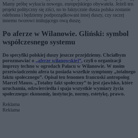
Mamy próbę wykucia nowego, europejskiego obywatela. Jeżeli ten
projekt polityczny się ziści, no to faktycznie dusza polska zostanie
odebrana i będziemy podporządkowani innej duszy, czy raczej
innemu tworowi imitującego ową duszę.
Po aferze w Wilanowie. Gliński: symbol
współczesnego systemu
Do specyfiki polskiej duszy jeszcze przejdziemy. Chciałbym
porozmawiać o
„aferze wilanowskiej”
, czyli o organizacji
imprezy techno w ogrodach Pałacu w Wilanowie. W moim
przeświadczeniu afera ta posiada wszelkie symptomy „totalnego
faktu społecznego”. Opisał ten fenomen francuski antropolog
Marcel Mauss. „Totalny fakt społeczny” to jest zjawisko, które
uruchamia, odzwierciedla i spaja wszystkie wymiary życia
społecznego: ekonomię, instytucje, normy, estetykę, prawo.
Reklama
Reklama