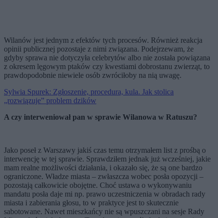
Wilanów jest jednym z efektów tych procesów. Również reakcja
opinii publicznej pozostaje z nimi związana. Podejrzewam, że
gdyby sprawa nie dotyczyła celebrytów albo nie została powiązana
z okresem lęgowym ptaków czy kwestiami dobrostanu zwierząt, to
prawdopodobnie niewiele osób zwróciłoby na nią uwagę.
Sylwia Spurek: Zgłoszenie, procedura, kula. Jak stolica
„rozwiązuje” problem dzików
A czy interweniował pan w sprawie Wilanowa w Ratuszu?
Jako poseł z Warszawy jakiś czas temu otrzymałem list z prośbą o
interwencję w tej sprawie. Sprawdziłem jednak już wcześniej, jakie
mam realne możliwości działania, i okazało się, że są one bardzo
ograniczone. Władze miasta – zwłaszcza wobec posła opozycji –
pozostają całkowicie obojętne. Choć ustawa o wykonywaniu
mandatu posła daje mi np. prawo uczestniczenia w obradach rady
miasta i zabierania głosu, to w praktyce jest to skutecznie
sabotowane. Nawet mieszkańcy nie są wpuszczani na sesje Rady