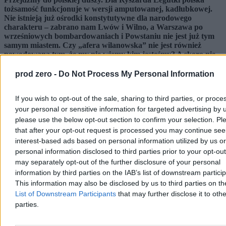
tożsamość funkcjonuje w wersji amputowanej, kadłubkowej.
Nie istnieją już ośrodki konstytutywne dla narodowego
charakteru – zabrano nam Lwów i Wilno, a Warszawa po
wrześniowych bombardowaniach i Powstaniu nie jest już tym
samym miastem. Czy „afera wilanowska” nie jest również
powodowana tym, że my nie wiemy kim jesteśmy? A skoro nie
wiemy kim jesteśmy, nie wiemy czego mamy bronić?
prod zero -
Do Not Process My Personal Information
Użyłbym tutaj nieco innego modelu wyjaśniającego, a właściwie
figury retorycznej, którą stosował Stefan Kisielewski. Mówił on:
If you wish to opt-out of the sale, sharing to third parties, or proce
„To nie kryzys, to skutek”. I rzeczywiście – mamy dziś do czynienia
właśnie ze skutkiem wszystkich tych systemowych procesów:
your personal or sensitive information for targeted advertising by 
układu oligarchicznego, władzy „zewnętrznej”, kompleksów
please use the below opt-out section to confirm your selection. Pl
polskich „elit” kulturalnych, wycięcia i utraty polskich elit i
that after your opt-out request is processed you may continue see
ośrodków kultury narodowej.
interest-based ads based on personal information utilized by us or
personal information disclosed to third parties prior to your opt-ou
Reklama
Reklama
may separately opt-out of the further disclosure of your personal
information by third parties on the IAB’s list of downstream partici
This information may also be disclosed by us to third parties on t
List of Downstream Participants
that may further disclose it to othe
parties.