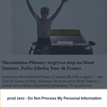
Niewiadoma-Phinney wygrywa etap na Mont
Ventoux. Polka liderką Tour de France
Katarzyna Niewiadoma-Phinney (Canyon-SRAM) wygrała 7. etap
Tour de France Kobiet, kończący się na szczycie Mont Ventoux, i
została nową liderką klasyfikacji generalnej. To jej pierwsze
etapowe zwycięstwo od 2019 r. Ósma na etapie była Dominika
Włodarczyk (UAE Team ADQ), tracąc 3 minuty i 26 sekund.
prod zero -
Do Not Process My Personal Information