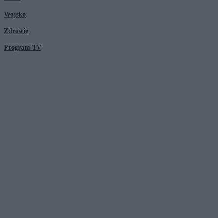
Wojsko
Zdrowie
Program TV
© 2026 Kanał Zero Spółka Akcyjna