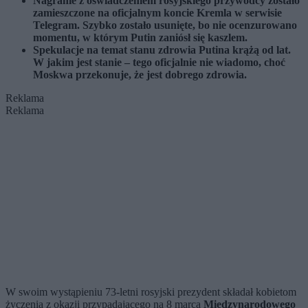
Nagranie z oświadczeniem rosyjskiego przywódcy zostało
zamieszczone na oficjalnym koncie Kremla w serwisie
Telegram. Szybko zostało usunięte, bo nie ocenzurowano
momentu, w którym Putin zaniósł się kaszlem.
Spekulacje na temat stanu zdrowia Putina krążą od lat.
W jakim jest stanie – tego oficjalnie nie wiadomo, choć
Moskwa przekonuje, że jest dobrego zdrowia.
Reklama
Reklama
W swoim wystąpieniu 73-letni rosyjski prezydent składał kobietom
życzenia z okazji przypadającego na 8 marca
Międzynarodowego