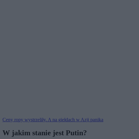
Ceny ropy wystrzeliły. A na giełdach w Azji panika
W jakim stanie jest Putin?