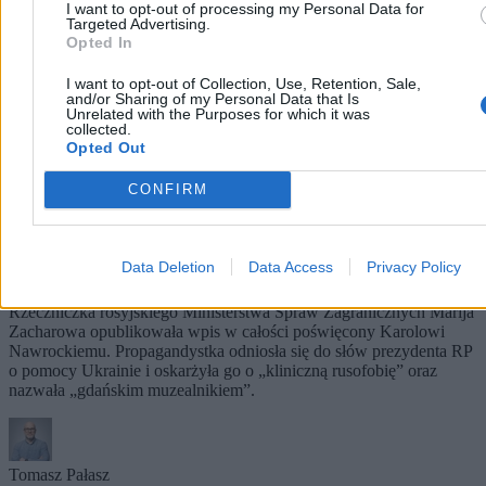
I want to opt-out of processing my Personal Data for
Targeted Advertising.
Opted In
I want to opt-out of Collection, Use, Retention, Sale,
and/or Sharing of my Personal Data that Is
Unrelated with the Purposes for which it was
collected.
Opted Out
CONFIRM
Moskwa atakuje Nawrockiego. „Gdański
Data Deletion
Data Access
Privacy Policy
muzealnik”
Rzeczniczka rosyjskiego Ministerstwa Spraw Zagranicznych Marija
Zacharowa opublikowała wpis w całości poświęcony Karolowi
Nawrockiemu. Propagandystka odniosła się do słów prezydenta RP
o pomocy Ukrainie i oskarżyła go o „kliniczną rusofobię” oraz
nazwała „gdańskim muzealnikiem”.
Tomasz Pałasz