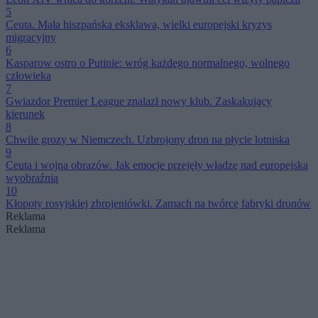
5
Ceuta. Mała hiszpańska eksklawa, wielki europejski kryzys
migracyjny
6
Kasparow ostro o Putinie: wróg każdego normalnego, wolnego
człowieka
7
Gwiazdor Premier League znalazł nowy klub. Zaskakujący
kierunek
8
Chwile grozy w Niemczech. Uzbrojony dron na płycie lotniska
9
Ceuta i wojna obrazów. Jak emocje przejęły władzę nad europejską
wyobraźnią
10
Kłopoty rosyjskiej zbrojeniówki. Zamach na twórcę fabryki dronów
Reklama
Reklama