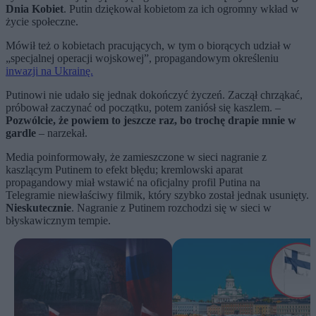
Dnia Kobiet
. Putin dziękował kobietom za ich ogromny wkład w
życie społeczne.
Mówił też o kobietach pracujących, w tym o biorących udział w
„specjalnej operacji wojskowej”, propagandowym określeniu
inwazji na Ukrainę.
Putinowi nie udało się jednak dokończyć życzeń. Zaczął chrząkać,
próbował zaczynać od początku, potem zaniósł się kaszlem. –
Pozwólcie, że powiem to jeszcze raz, bo trochę drapie mnie w
gardle
– narzekał.
Media poinformowały, że zamieszczone w sieci nagranie z
kaszlącym Putinem to efekt błędu; kremlowski aparat
propagandowy miał wstawić na oficjalny profil Putina na
Telegramie niewłaściwy filmik, który szybko został jednak usunięty.
Nieskutecznie
. Nagranie z Putinem rozchodzi się w sieci w
błyskawicznym tempie.