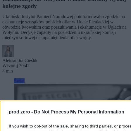
kolejne zgody
Ukraiński Instytut Pamięci Narodowej poinformował o zgodzie na
ekshumacje szczątków polskich ofiar w Hucie Pieniackiej w
obwodzie lwowskim oraz poszukiwania i ekshumacje w Ugłach na
Wołyniu. Decyzje zapadły na posiedzeniu ukraińskiej komisji
międzyresortowej ds. upamiętnienia ofiar wojny.
Aleksandra Cieślik
Wczoraj 20:42
4 min
Świat
prod zero -
Do Not Process My Personal Information
If you wish to opt-out of the sale, sharing to third parties, or proce