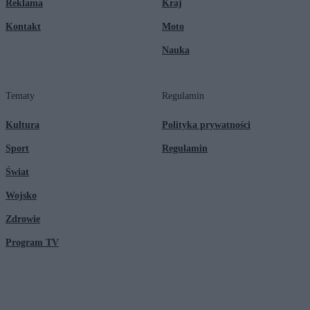
Reklama
Kraj
Kontakt
Moto
Nauka
Tematy
Regulamin
Kultura
Polityka prywatności
Sport
Regulamin
Świat
Wojsko
Zdrowie
Program TV
© 2026 Kanał Zero Spółka Akcyjna