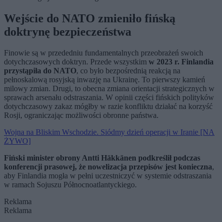
Wejście do NATO zmieniło fińską
doktrynę bezpieczeństwa
Finowie są w przededniu fundamentalnych przeobrażeń swoich
dotychczasowych doktryn. Przede wszystkim
w 2023 r. Finlandia
przystąpiła do NATO
, co było bezpośrednią reakcją na
pełnoskalową rosyjską inwazję na Ukrainę. To pierwszy kamień
milowy zmian. Drugi, to obecna zmiana orientacji strategicznych w
sprawach arsenału odstraszania. W opinii części fińskich polityków
dotychczasowy zakaz mógłby w razie konfliktu działać na korzyść
Rosji, ograniczając możliwości obronne państwa.
Wojna na Bliskim Wschodzie. Siódmy dzień operacji w Iranie [NA
ŻYWO]
Fiński minister obrony Antti Häkkänen podkreślił podczas
konferencji prasowej, że nowelizacja przepisów jest konieczna
,
aby Finlandia mogła w pełni uczestniczyć w systemie odstraszania
w ramach Sojuszu Północnoatlantyckiego.
Reklama
Reklama