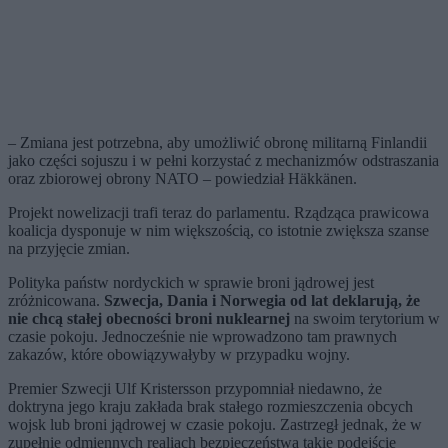
– Zmiana jest potrzebna, aby umożliwić obronę militarną Finlandii
jako części sojuszu i w pełni korzystać z mechanizmów odstraszania
oraz zbiorowej obrony NATO – powiedział Häkkänen.
Projekt nowelizacji trafi teraz do parlamentu. Rządząca prawicowa
koalicja dysponuje w nim większością, co istotnie zwiększa szanse
na przyjęcie zmian.
Polityka państw nordyckich w sprawie broni jądrowej jest
zróżnicowana.
Szwecja, Dania i Norwegia od lat deklarują, że
nie chcą stałej obecności broni nuklearnej
na swoim terytorium w
czasie pokoju. Jednocześnie nie wprowadzono tam prawnych
zakazów, które obowiązywałyby w przypadku wojny.
Premier Szwecji Ulf Kristersson przypomniał niedawno, że
doktryna jego kraju zakłada brak stałego rozmieszczenia obcych
wojsk lub broni jądrowej w czasie pokoju. Zastrzegł jednak, że w
zupełnie odmiennych realiach bezpieczeństwa takie podejście