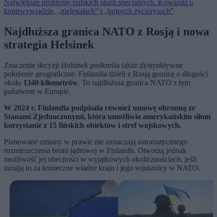
Największe problemy polskich służb specjalnych. Kowalski o
kontrwywiadzie, „nielegałach” i „bujnych życiorysach”
Najdłuższa granica NATO z Rosją i nowa
strategia Helsinek
Znaczenie decyzji Helsinek podkreśla także dystynktywne
położenie geograficzne. Finlandia dzieli z Rosją granicę o długości
około
1340 kilometrów
. To najdłuższa granica NATO z tym
państwem w Europie.
W 2024 r. Finlandia podpisała również umowę obronną ze
Stanami Zjednoczonymi, która umożliwia amerykańskim siłom
korzystanie z 15 fińskich obiektów i stref wojskowych.
Planowane zmiany w prawie nie oznaczają automatycznego
rozmieszczenia broni jądrowej w Finlandii. Otworzą jednak
możliwość jej obecności w wyjątkowych okolicznościach, jeśli
uznają to za konieczne władze kraju i jego sojusznicy w NATO.