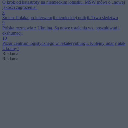
O krok od katastrofy na niemieckim lotnisku. MSW mówi o „nowej
jakości zagrożenia”
8
Śmierć Polaka po interwencji niemieckiej policji. Trwa śledztwo
9
Polska rozmawia z Ukrainą. Są nowe ustalenia ws. poszukiwań i
ekshumacji
10
Pożar centrum logistycznego w Jekaterynburgu. Kolejny udany atak
Ukrainy?
Reklama
Reklama