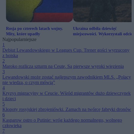
Rosja po czterech latach wojny.
Ukraina odbiła dziewięć
Mity, które upadły
miejscowości. Wykorzystali odcięc
Najpopularniejsze
Rosji od Starlinków
1
Debiut Lewandowskiego w Leagues Cup. Trener gości wyrzucony
z boiska
2
Maroko rozlicza szturm na Ceutę. Są pierwsze wyroki więzienia
3
Lewandowski może zostać najlepszym zawodnikiem MLS. „Polacy
nie wiedzą, o czym mówią”
4
Kryzys migracyjny w Ceucie. Wśród migrantów dużo dziewczynek
i dzieci
5
Kłopoty rosyjskiej zbrojeniówki. Zamach na twórcę fabryki dronów
6
Kasparow ostro o Putinie: wróg każdego normalnego, wolnego
człowieka
7