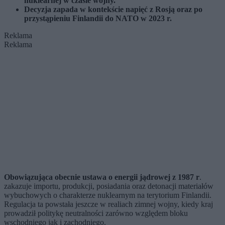
nuklearnej w czasie wojny.
Decyzja zapada w kontekście napięć z Rosją oraz po
przystąpieniu Finlandii do NATO w 2023 r.
Reklama
Reklama
Obowiązująca obecnie ustawa o energii jądrowej z 1987 r
.
zakazuje importu, produkcji, posiadania oraz detonacji materiałów
wybuchowych o charakterze nuklearnym na terytorium Finlandii.
Regulacja ta powstała jeszcze w realiach zimnej wojny, kiedy kraj
prowadził politykę neutralności zarówno względem bloku
wschodniego jak i zachodniego.