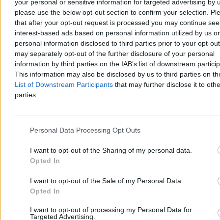
your personal or sensitive information for targeted advertising by 
please use the below opt-out section to confirm your selection. Pl
that after your opt-out request is processed you may continue see
interest-based ads based on personal information utilized by us or
personal information disclosed to third parties prior to your opt-ou
may separately opt-out of the further disclosure of your personal
information by third parties on the IAB’s list of downstream partici
Ranking europejskich wywiadów. Polska w
This information may also be disclosed by us to third parties on t
pierwszej dziesiątce
List of Downstream Participants
that may further disclose it to othe
parties.
Wielka Brytania ma najlepszy wywiad w Europie, a Polska znalazła
się na dziewiątym miejscu – wynika z rankingu francuskiego
magazynu „L'Express”. Zestawienie powstało na podstawie ocen 60
ekspertów z 25 krajów. W czołówce znalazły się także Francja,
Personal Data Processing Opt Outs
Holandia i Ukraina.
I want to opt-out of the Sharing of my personal data.
Opted In
Aleksandra Cieślik
I want to opt-out of the Sale of my Personal Data.
Wczoraj 20:34
Opted In
4 min
Reklama
Reklama
I want to opt-out of processing my Personal Data for
Targeted Advertising.