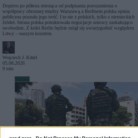
Dopiero po półtora miesiąca od podpisania porozumienia o
współpracy obronnej między Warszawą a Berlinem polska opinia
publiczna poznała jego treść. I to nie z polskich, tylko z niemieckich
źródeł. Strona polska potraktowała negocjacje umowy zaskakująco
swobodnie. Z kolei Berlin będzie mógł się uwiarygodnić względem
Litwy – naszym kosztem.
Wojciech J. Kittel
05.08.2026
9 min
Wojsko