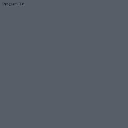
Program TV
© 2026 Kanał Zero Spółka Akcyjna