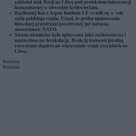
zakładał atak Rosji na Litwę pod pretekstem interwencji
humanitarnej w obwodzie królewieckim.
Bartłomiej Kot z Aspen Institute CE wcielił się w rolę
szefa polskiego rządu. Uznał, że próba opanowania
litewskiej przestrzeni powietrznej już narusza
suwerenność NATO.
Strona niemiecka była opisywana jako zachowawcza i
nastawiona na deeskalację. Reakcję konwencjonalną
rozważano dopiero po wkroczeniu wojsk rosyjskich na
Litwę.
Reklama
Reklama