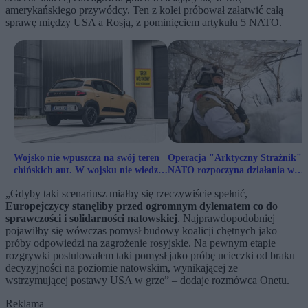
amerykańskiego przywódcy. Ten z kolei próbował załatwić całą
sprawę między USA a Rosją, z pominięciem artykułu 5 NATO.
Wojsko nie wpuszcza na swój teren
Operacja "Arktyczny Strażnik".
chińskich aut. W wojsku nie wiedzą,
NATO rozpoczyna działania w
czym są chińskie auta
Arktyce
„Gdyby taki scenariusz miałby się rzeczywiście spełnić,
Europejczycy stanęliby przed ogromnym dylematem co do
sprawczości i solidarności natowskiej
. Najprawdopodobniej
pojawiłby się wówczas pomysł budowy koalicji chętnych jako
próby odpowiedzi na zagrożenie rosyjskie. Na pewnym etapie
rozgrywki postulowałem taki pomysł jako próbę ucieczki od braku
decyzyjności na poziomie natowskim, wynikającej ze
wstrzymującej postawy USA w grze” – dodaje rozmówca Onetu.
Reklama