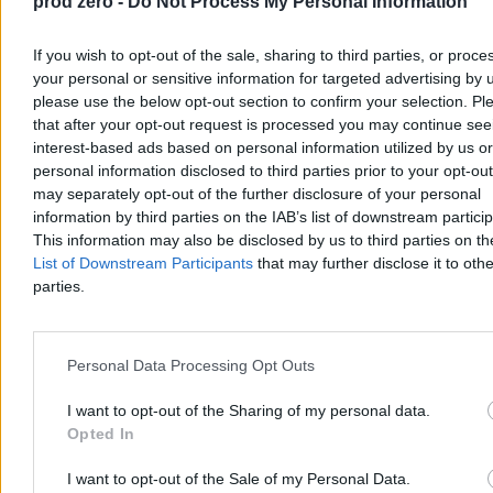
prod zero -
Do Not Process My Personal Information
If you wish to opt-out of the sale, sharing to third parties, or proce
your personal or sensitive information for targeted advertising by 
please use the below opt-out section to confirm your selection. Pl
that after your opt-out request is processed you may continue see
Wojskowe manewry na Tajwanie. Taipei
interest-based ads based on personal information utilized by us or
odpowiada na wojnę psychologiczną Pekinu
personal information disclosed to third parties prior to your opt-ou
may separately opt-out of the further disclosure of your personal
Na Tajwanie ruszyły największe doroczne manewry wojskowe Han
information by third parties on the IAB’s list of downstream partici
Kuang. To nie tylko test gotowości armii na ewentualną blokadę czy
This information may also be disclosed by us to third parties on t
inwazję Chin, ale także próba budowania odporności psychicznej
społeczeństwa, które na co dzień zmaga się z nieustanną wojną
List of Downstream Participants
that may further disclose it to othe
kognitywną i dezinformacją ze strony Pekinu.
parties.
Personal Data Processing Opt Outs
Tomasz Pałasz
05.08.2026
5 min
I want to opt-out of the Sharing of my personal data.
Reklama
Opted In
Reklama
I want to opt-out of the Sale of my Personal Data.