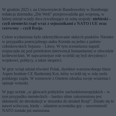
W grudniu 2025 r. na Uniwersytecie Bundeswehry w Hamburgu
redakcja dziennika „Die Welt” przeprowadziła grę wojenną, w
której udział wzięły dwa rywalizujące ze sobą zespoły:
niebieski –
czyli niemiecki rząd wraz z sojusznikami z NATO i UE oraz
czerwony – czyli Rosja.
Celem wydarzenia było zidentyfikowanie słabych punktów Niemiec
w przypadku potencjalnego ataku Kremla na jedno z państw
członkowskich Sojuszu – Litwę. W tym scenariuszu napaść
rozpoczęła się pod pretekstem interwencji humanitarnej w obwodzie
królewieckim. W najważniejsze role wcielili się byli decydenci i
wojskowi, politycy, a także eksperci.
W grze wziął udział również Polak, dyrektor warszawskiego biura
Aspen Institute CE Bartłomiej Kot, który wcielił się w rolę szefa
polskiego rządu. W rozmowie z Onetem zdradza swoje wrażenia i
opisuje wnioski.
W jego ocenie „w głowach polityków zachodnioeuropejskich – w
tym przypadku niemieckich – bardzo silnie zakorzeniona jest
skłonność do deeskalacji w stosunku do działań Rosji”. Działo się to
nawet wówczas, kiedy – zdaniem uczestnika gry – suwerenność
NATO została już naruszona.