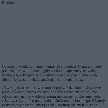
Reklama
Oceniając wyniki wojennej symulacji, stwierdził, że gra wyraźnie
pokazała, iż „w momencie, gdy zachodni sojusznicy się wahają,
istotne jest, żeby przejąć inicjatywę” i naciskać na niemieckich
oficjeli, by zrozumieli, że art. 5 nie jest odległą fikcją.
„Kwestię naruszenia suwerenności poprzez działania hybrydowe
potraktowałem bardzo szeroko, ponieważ uznałem, że jeśli nie
odpowiemy na nie w odpowiednim momencie, to Rosjanie będą
eskalować i w końcu przejdą do ataku konwencjonalnego.
Niestety
w trakcie symulacji Amerykanie i Niemcy nie chcieli uznać