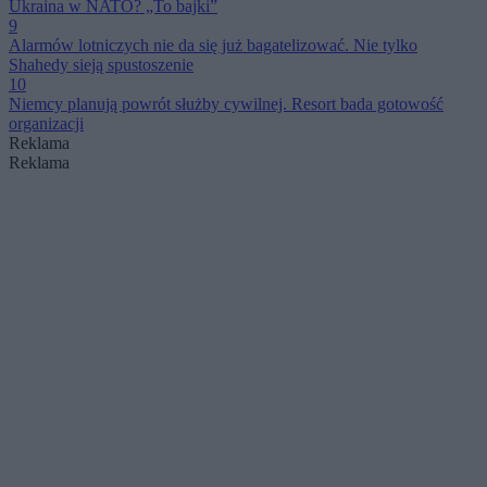
Ukraina w NATO? „To bajki”
9
Alarmów lotniczych nie da się już bagatelizować. Nie tylko
Shahedy sieją spustoszenie
10
Niemcy planują powrót służby cywilnej. Resort bada gotowość
organizacji
Reklama
Reklama