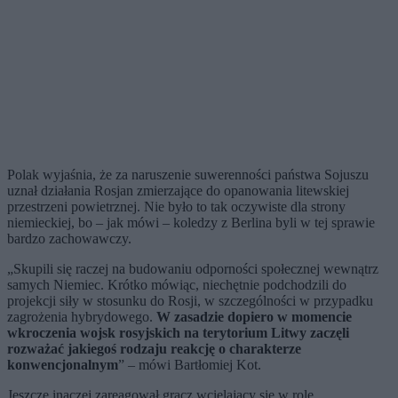
Polak wyjaśnia, że za naruszenie suwerenności państwa Sojuszu
uznał działania Rosjan zmierzające do opanowania litewskiej
przestrzeni powietrznej. Nie było to tak oczywiste dla strony
niemieckiej, bo – jak mówi – koledzy z Berlina byli w tej sprawie
bardzo zachowawczy.
„Skupili się raczej na budowaniu odporności społecznej wewnątrz
samych Niemiec. Krótko mówiąc, niechętnie podchodzili do
projekcji siły w stosunku do Rosji, w szczególności w przypadku
zagrożenia hybrydowego.
W zasadzie dopiero w momencie
wkroczenia wojsk rosyjskich na terytorium Litwy zaczęli
rozważać jakiegoś rodzaju reakcję o charakterze
konwencjonalnym
” ­– mówi Bartłomiej Kot.
Jeszcze inaczej zareagował gracz wcielający się w rolę