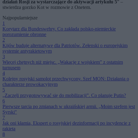
działań Rosji za wystarczające do aktywacji artykułu 5
” –
stwierdza gorzko Kot w rozmowie z Onetem.
Najpopularniejsze
1
Korytarz dla Bundeswehry. Co zakłada polsko-niemieckie
porozumienie obronne
2
Kijów buduje alternatywę dla Patriotów. Zełenski o europejskim
systemie antyrakietowym
3
Więcej chętnych niż miejsc. „Wakacje z wojskiem” z ostatnim
turnusem
4
Kolejny rosyjski samolot przechwycony. Szef MON: Działania o
charakterze prowokacyjnym
5
„Zaczęli przygotowywać się do mobilizacji”. Co planuje Putin?
6
Pierwsze tarcia po zmianach w ukraińskiej armii. „Moim szefem jest
Syrski"
7
Jak oni kłamią. Ekspert o rosyjskiej dezinformacji po incydencie z
rakietą
8