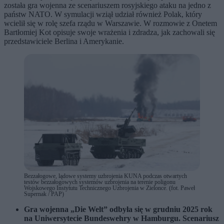
została gra wojenna ze scenariuszem rosyjskiego ataku na jedno z
państw NATO. W symulacji wziął udział również Polak, który
wcielił się w rolę szefa rządu w Warszawie. W rozmowie z Onetem
Bartłomiej Kot opisuje swoje wrażenia i zdradza, jak zachowali się
przedstawiciele Berlina i Amerykanie.
Bezzałogowe, lądowe systemy uzbrojenia KUNA podczas otwartych
testów bezzałogowych systemów uzbrojenia na terenie poligonu
Wojskowego Instytutu Technicznego Uzbrojenia w Zielonce. (fot. Paweł
Supernak / PAP)
Gra wojenna „Die Welt” odbyła się w grudniu 2025 rok
na Uniwersytecie Bundeswehry w Hamburgu. Scenariusz