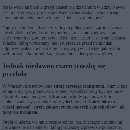
Przez wiele lat biernie przyglądałem się działaniom władzy. Nawet
jeśli mnie dotyczyły, nie zajmowałem stanowiska – starałem się
nowe utrudnienia możliwie omijać lub się z nimi godzić.
Nigdy nie brałem udziału w żadnych politycznych zgromadzeniach,
nie chodziłem również do wyborów – ani samorządowych, ani
parlamentarnych, ani prezydenckich, uznając, że jest to strata czasu.
Władza, którą wybieramy, nie jest przecież przed nami nijak
odpowiedzialna ani nie mamy na nią wpływu. To tak, jakby móc
wybrać sobie kolor młotka, którym ktoś uderzy nas w głowę.
Jednak niedawno czara troszkę się
przelała
W Warszawie ustanowiono
strefę czystego transportu.
Nazwa jest
skrajnie myląca, ponieważ o żadnej czystości mowy być nie może –
do strefy nadal mogą wjeżdżać samochody spalinowe, które
emitują zanieczyszczenia z rur wydechowych.
Należałoby to
raczej nazwać „strefą zakazu ruchu starych samochodów”, ale
to by źle brzmiało.
Strefa ta uderza we mnie bezpośrednio, tzn. znacząco utrudnia mi
prowadzenie działalności, którą prowadzę wprawdzie pobocznie,