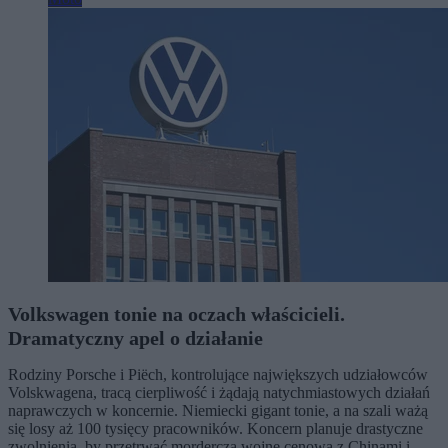
Volkswagen tonie na oczach właścicieli.
Dramatyczny apel o działanie
Rodziny Porsche i Piëch, kontrolujące największych udziałowców
Volskwagena, tracą cierpliwość i żądają natychmiastowych działań
naprawczych w koncernie. Niemiecki gigant tonie, a na szali ważą
się losy aż 100 tysięcy pracowników. Koncern planuje drastyczne
zwolnienia, by przetrwać morderczą wojnę cenową z Chinami i