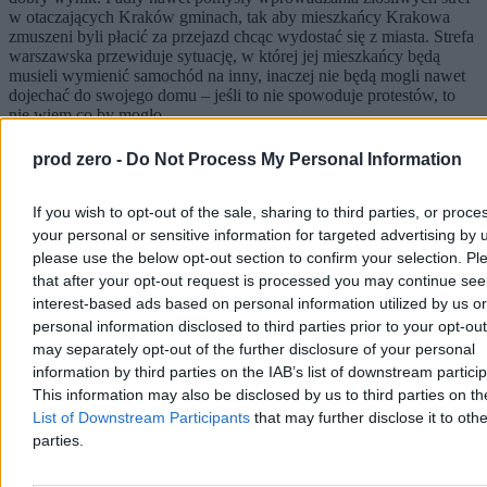
w otaczających Kraków gminach, tak aby mieszkańcy Krakowa
zmuszeni byli płacić za przejazd chcąc wydostać się z miasta. Strefa
warszawska przewiduje sytuację, w której jej mieszkańcy będą
musieli wymienić samochód na inny, inaczej nie będą mogli nawet
dojechać do swojego domu – jeśli to nie spowoduje protestów, to
nie wiem co by mogło.
Ale zapewne zamiast protestów nastąpi po prostu ignorowanie
prod zero -
Do Not Process My Personal Information
prawa, powszechnie spotykane w innych dziedzinach życia.
Od
lat kolekcjonuję przepisy, które istnieją, ale absolutnie nikt ich nie
przestrzega, nic się z tego powodu nie dzieje i nikt nie zamierza ich
If you wish to opt-out of the sale, sharing to third parties, or proce
uchylić. Z roku na rok jest ich coraz więcej.
your personal or sensitive information for targeted advertising by 
please use the below opt-out section to confirm your selection. Pl
Dlatego protestowanie nie ma sensu
that after your opt-out request is processed you may continue see
interest-based ads based on personal information utilized by us or
Niech robią co chcą. Potem my żyjmy dalej, jakby nic się nie
personal information disclosed to third parties prior to your opt-ou
zmieniło. Jeśli policja będzie chciała nam wlepić mandat, to i tak to
may separately opt-out of the further disclosure of your personal
zrobi, nie podając nawet powodu – na co też można znaleźć liczne
information by third parties on the IAB’s list of downstream partici
przykłady w rodzaju kanału „audyt obywatelski”.
This information may also be disclosed by us to third parties on t
Reklama
List of Downstream Participants
that may further disclose it to othe
Reklama
parties.