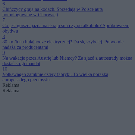
6
Chińczycy grają na kodach. Sprzedają w Polsce auta
homologowane w Chorwacji
7
Co jest gorsze: jazda na skraju snu czy po alkoholu? Spróbowałem
obydwu
8
80 km/h na hulajnodze elektrycznej? Da się szybciej. Prawo nie
nadąża za producentami
9
Na wakacje przez Austrię lub Niemcy? Za zjazd z autostrady można
dostać srogi mandat
10
Volkswagen zamknie cztery fabryki. To wielka porażka
europejskiego przemysłu
Reklama
Reklama