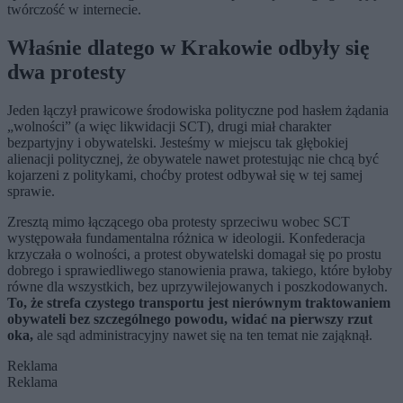
twórczość w internecie.
Właśnie dlatego w Krakowie odbyły się
dwa protesty
Jeden łączył prawicowe środowiska polityczne pod hasłem żądania
„wolności” (a więc likwidacji SCT), drugi miał charakter
bezpartyjny i obywatelski. Jesteśmy w miejscu tak głębokiej
alienacji politycznej, że obywatele nawet protestując nie chcą być
kojarzeni z politykami, choćby protest odbywał się w tej samej
sprawie.
Zresztą mimo łączącego oba protesty sprzeciwu wobec SCT
występowała fundamentalna różnica w ideologii. Konfederacja
krzyczała o wolności, a protest obywatelski domagał się po prostu
dobrego i sprawiedliwego stanowienia prawa, takiego, które byłoby
równe dla wszystkich, bez uprzywilejowanych i poszkodowanych.
To, że strefa czystego transportu jest nierównym traktowaniem
obywateli bez szczególnego powodu, widać na pierwszy rzut
oka,
ale sąd administracyjny nawet się na ten temat nie zająknął.
Reklama
Reklama