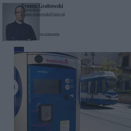
Tymon Grabowski
Dziennikarz
tymon.grabowski@zero.pl
Tagi:
Kraków
strefa czystego transportu
Zobacz również
Moto