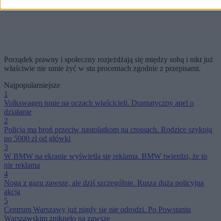
Porządek prawny i społeczny rozjeżdżają się między sobą i nikt już
właściwie nie umie żyć w stu procentach zgodnie z przepisami.
Najpopularniejsze
1
Volkswagen tonie na oczach właścicieli. Dramatyczny apel o
działanie
2
Policja ma broń przeciw nastolatkom na crossach. Rodzice szykują
po 5000 zł od główki
3
W BMW na ekranie wyświetla się reklama. BMW twierdzi, że to
nie reklama
4
Noga z gazu zawsze, ale dziś szczególnie. Rusza duża policyjna
akcja
5
Centrum Warszawy już nigdy się nie odrodzi. Po Powstaniu
Warszawskim zniknęło na zawsze