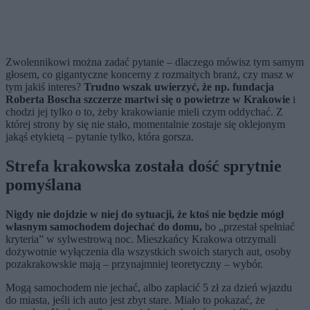
Zwolennikowi można zadać pytanie – dlaczego mówisz tym samym
głosem, co gigantyczne koncerny z rozmaitych branż, czy masz w
tym jakiś interes?
Trudno wszak uwierzyć, że np. fundacja
Roberta Boscha szczerze martwi się o powietrze w Krakowie
i
chodzi jej tylko o to, żeby krakowianie mieli czym oddychać. Z
której strony by się nie stało, momentalnie zostaje się oklejonym
jakąś etykietą – pytanie tylko, która gorsza.
Strefa krakowska została dość sprytnie
pomyślana
Nigdy nie dojdzie w niej do sytuacji, że ktoś nie będzie mógł
własnym samochodem dojechać do domu,
bo „przestał spełniać
kryteria” w sylwestrową noc. Mieszkańcy Krakowa otrzymali
dożywotnie wyłączenia dla wszystkich swoich starych aut, osoby
pozakrakowskie mają – przynajmniej teoretyczny – wybór.
Mogą samochodem nie jechać, albo zapłacić 5 zł za dzień wjazdu
do miasta, jeśli ich auto jest zbyt stare. Miało to pokazać, że