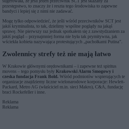
sugerowała, że jeśli jeden przeciwnik SCT jest skazany za
przestępstwo, to znaczy że i reszta tego środowiska to zapewne
bandyci i lepiej się z nimi nie zadawać.
Mogę tylko odpowiedzieć, że jeśli wśród przeciwników SCT jest
jakiś kryminalista, to tak, dzielimy wspólne poglądy na jakąś
sprawę. Nie pierwszy raz jednak spotkałem się z zawstydzaniem za
jakiś pogląd – przynajmniej forma nie była tak prymitywna, jak
wściekła kobieta nazywająca protestujących „pachołkami Putina”.
Zwolennicy strefy też nie mają łatwo
W Krakowie głównymi orędownikami – i zapewne też spiritus
movens – tego pomysłu były
Krakowski Alarm Smogowy i
czeska fundacja Frank Bold.
Wśród podmiotów wspierających te
organizacje znajdziemy liczne wielonarodowe korporacje: Hewlett-
Packard, Metro AG (właściciel m.in. sieci Makro), C&A, fundację
braci Rockefeller i inne.
Reklama
Reklama