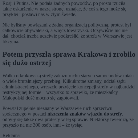
Rosji i Putina. Nie podała żadnych powodów, po prostu rzuciła
takie oskarżenie w naszą stronę, uznając, że coś z tego może się
przyklei i postawi nas w złym świetle.
Nie byliśmy powiązani z żadną organizacją polityczną, protest był
całkowicie obywatelski, a wręcz towarzyski. Oczywiście nic nie
dał, chociaż trzeba uczciwie podkreślić, że strefa w Warszawie jest
fikcyjna.
Potem przyszła sprawa Krakowa i zrobiło
się dużo ostrzej
Walka o krakowską strefę zakazu ruchu starych samochodów miała
o wiele brutalniejszy przebieg. Kilkukrotne zmiany, udział sądu
administracyjnego, wreszcie przyjęcie koncepcji strefy w najbardziej
restrykcyjnej formie – wszystko to sprawiło, że mieszkańcy
Małopolski dość mocno się zagotowali.
Powstał zupełnie nieznany w Warszawie ruch sprzeciwu
społecznego w postaci
niszczenia znaków wjazdu do strefy
,
odbyły się także dwa protesty w tej sprawie. Niektórzy twierdzą, że
przyszło na nie 300 osób, inni – że tysiąc.
Reklama