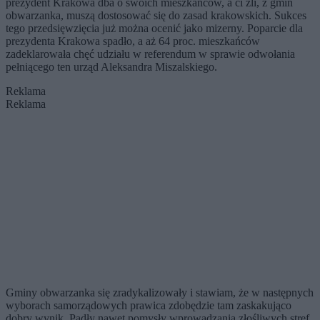
prezydent Krakowa dba o swoich mieszkańców, a ci źli, z gmin
obwarzanka, muszą dostosować się do zasad krakowskich. Sukces
tego przedsięwzięcia już można ocenić jako mizerny. Poparcie dla
prezydenta Krakowa spadło, a aż 64 proc. mieszkańców
zadeklarowała chęć udziału w referendum w sprawie odwołania
pełniącego ten urząd Aleksandra Miszalskiego.
Reklama
Reklama
Gminy obwarzanka się zradykalizowały i stawiam, że w następnych
wyborach samorządowych prawica zdobędzie tam zaskakująco
dobry wynik. Padły nawet pomysły wprowadzania złośliwych stref