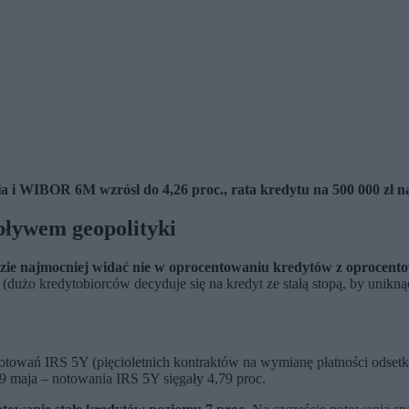
a i WIBOR 6M wzrósł do 4,26 proc., rata kredytu na 500 000 zł na 
pływem geopolityki
zie najmocniej widać nie w oprocentowaniu kredytów z oprocent
za (dużo kredytobiorców decyduje się na kredyt ze stałą stopą, by uni
 notowań IRS 5Y (pięcioletnich kontraktów na wymianę płatności ods
 maja – notowania IRS 5Y sięgały 4,79 proc.