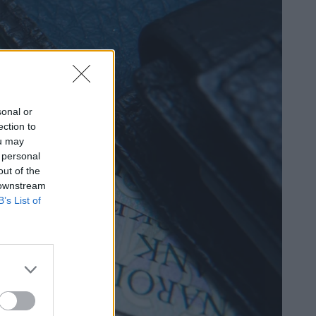
sonal or
ection to
ou may
 personal
out of the
 downstream
B’s List of