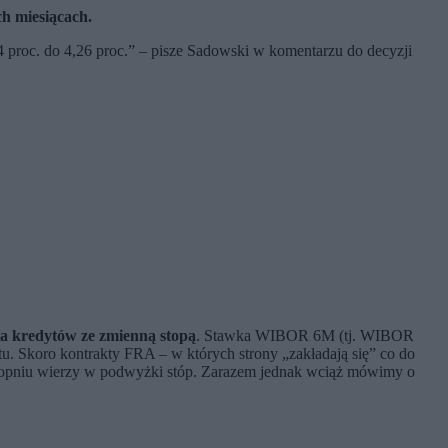
h miesiącach.
roc. do 4,26 proc.” – pisze Sadowski w komentarzu do decyzji
a kredytów ze zmienną stopą
. Stawka WIBOR 6M (tj. WIBOR
ytu. Skoro kontrakty FRA – w których strony „zakładają się” co do
topniu wierzy w podwyżki stóp. Zarazem jednak wciąż mówimy o