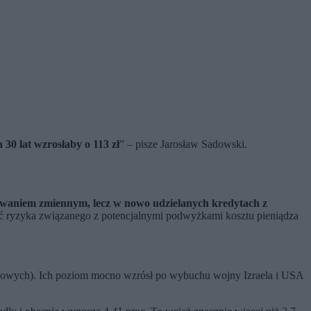
30 lat wzrosłaby o 113 zł
” – pisze Jarosław Sadowski.
owaniem zmiennym, lecz w nowo udzielanych kredytach z
knąć ryzyka związanego z potencjalnymi podwyżkami kosztu pieniądza
etkowych). Ich poziom mocno wzrósł po wybuchu wojny Izraela i USA