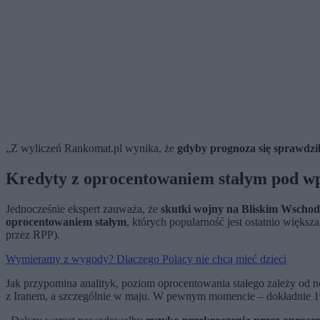
„Z wyliczeń Rankomat.pl wynika, że
gdyby prognoza się sprawdził
Kredyty z oprocentowaniem stałym pod w
Jednocześnie ekspert zauważa, że
skutki wojny na Bliskim Wschod
oprocentowaniem stałym
, których popularność jest ostatnio więks
przez RPP).
Wymieramy z wygody? Dlaczego Polacy nie chcą mieć dzieci
Jak przypomina analityk, poziom oprocentowania stałego zależy od
z Iranem, a szczególnie w maju. W pewnym momencie – dokładnie 19