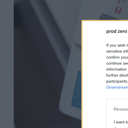
prod zero
If you wish 
sensitive in
confirm you
continue se
information 
further disc
participants
Downstream 
Persona
I want t