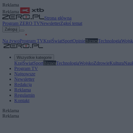
Reklama
Reklama
Strona główna
Program ZERO TV
Newsletter
Zgłoś temat
Zaloguj
Na żywo
Program TV
Kraj
Świat
Sport
Opinie
Biznes
Technologia
Wojsk
Wszystkie kategorie
Kraj
Świat
Sport
Biznes
Technologia
Wojsko
Zdrowie
Kultura
Nau
Program TV
Najnowsze
Newsletter
Redakcja
Reklama
Regulamin
Kontakt
Reklama
Reklama