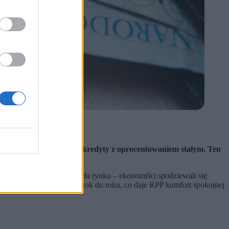
75 proc.
iej złożone mechanizmy.
wają na nowo udzielane kredyty z oprocentowaniem stałym. Ten
monetarnych nie zaskoczyła rynku – ekonomiści spodziewali się
niósł 3,1 proc. w ujęciu rok do roku, co daje RPP komfort spokojnej