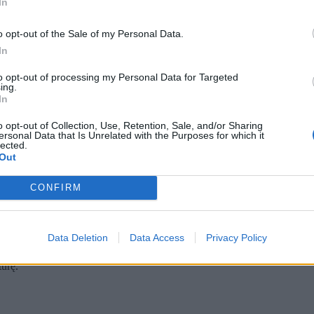
In
o opt-out of the Sale of my Personal Data.
In
to opt-out of processing my Personal Data for Targeted
ing.
In
o opt-out of Collection, Use, Retention, Sale, and/or Sharing
ersonal Data that Is Unrelated with the Purposes for which it
lected.
Out
towe bez zmian. Główna stopa, tzw. referencyjna, wynosi wciąż 3,
CONFIRM
że z ratami kredytów nic się nie dzieje. Rządzą nimi nieco bardz
o.pl, skutki wojny na Bliskim Wschodzie najmocniej widać wpły
.
Data Deletion
Data Access
Privacy Policy
owe w Polsce pozostają na dotychczasowym poziomie
. Decyzja władz 
ie w maju. Wzrost cen konsumenckich był wolniejszy od oczekiwań i wy
urę.