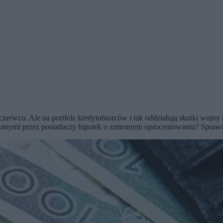
 czerwcu. Ale na portfele kredytobiorców i tak oddziałują skutki wo
łacanymi przez posiadaczy hipotek o zmiennym oprocentowaniu? Spra