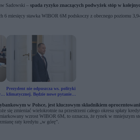
ław Sadowski –
spada ryzyko znaczących podwyżek stóp w kolejnyc
ych 6 miesięcy stawka WIBOR 6M podskoczy z obecnego poziomu 3,94 p
Prezydent nie odpuszcza ws. polityki
w
klimatycznej. Będzie nowe pytanie
referendalne
ybankowym w Polsce, jest kluczowym składnikiem oprocentowani
oże się zmieniać wielokrotnie na przestrzeni całego okresu spłaty kred
j umiarkowany wzrost WIBOR 6M, to oznacza, że rynek w mniejszym s
zmianę raty kredytu „w górę”.