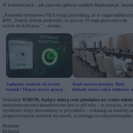
W konsekwencji – jak zauważa główny analityk Rankomat.pl, Jaros
„Kontrakty terminowe FRA wciąż przewidują, że w ciągu najbliższ
RPP. „Należy jednak podkreślić, że jeszcze 19 maja przewidywały
wzrost do 4,64 proc.” – dodaje.
Zapłacimy podatek od zwrotu
Rząd zaostrza przepisy. Będą
butelek? Ekspert stawia sprawę
blokady stron i zakaz telefonów 
jasno
podstawówkach
Wskaźnik
WIBOR, będący miarą ceny pieniądza na rynku międz
sześciomiesięczny) aktualizowana jest co pół roku – to oznacza, że m
wysokości stopy procentowej w przyszłości – wskazują na bardzie
prognozowanym wzroście tej stawki, co pociąga za sobą potencjalną 
Reklama
Reklama