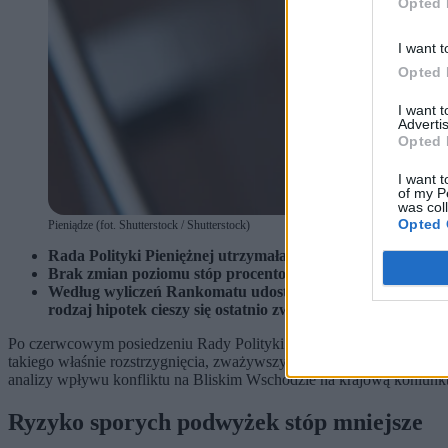
Opted 
I want t
Opted 
I want 
Advertis
Opted 
I want t
of my P
was col
Opted 
Pieniądze (fot. Shutterstock / Shutterstock)
Rada Polityki Pieniężnej utrzymała w czerwcu stopy procen
Brak zmian poziomu stóp procentowych nie oznacza jednak, 
Według wyliczeń Rankomatu udostępnionych portalowi Zer
rodzaj hipotek cieszy się ostatnio zwiększoną popularnością
Po czerwcowym posiedzeniu Rady Polityki Pieniężnej
stopy procent
takiego właśnie rozstrzygnięcia, zważywszy na inflacyjne zaskoczen
analizy wpływu konfliktu na Bliskim Wschodzie na krajową koniunkt
Ryzyko sporych podwyżek stóp mniejsze