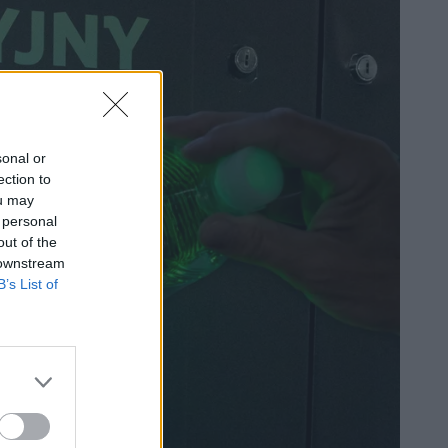
sonal or
ection to
ou may
 personal
out of the
 downstream
B’s List of