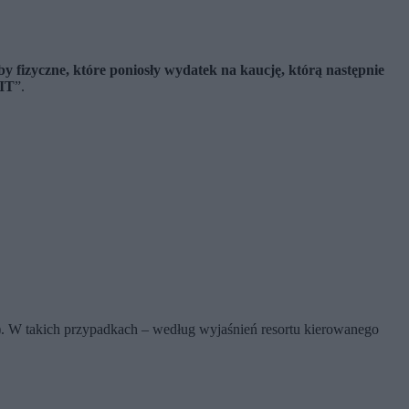
by fizyczne, które poniosły wydatek na kaucję, którą następnie
PIT
”.
tp.). W takich przypadkach – według wyjaśnień resortu kierowanego