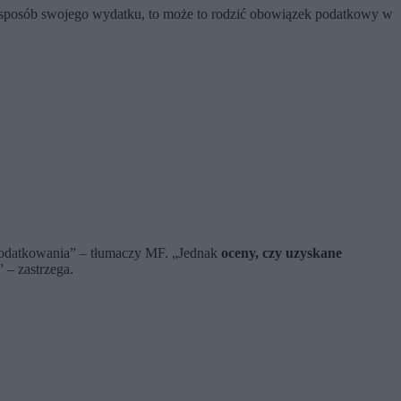
en sposób swojego wydatku, to może to rodzić obowiązek podatkowy w
podatkowania” – tłumaczy MF. „Jednak
oceny, czy uzyskane
” – zastrzega.