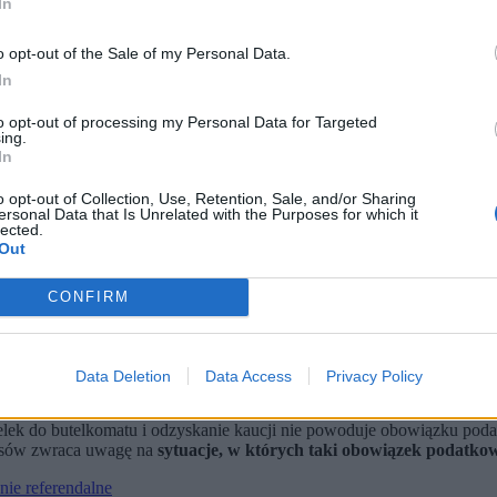
In
o opt-out of the Sale of my Personal Data.
In
to opt-out of processing my Personal Data for Targeted
ing.
In
o opt-out of Collection, Use, Retention, Sale, and/or Sharing
ersonal Data that Is Unrelated with the Purposes for which it
lected.
Out
CONFIRM
ytus Żmijewski / PAP)
może powstać w związku z odzyskiwaniem kaucji. Resort wskazał
 kwestii. Czy faktycznie jest w stanie ocenić, kiedy oddajemy bute
ierać drogę do naliczenia podatku. Jakie?
Data Deletion
Data Access
Privacy Policy
w w butelkach plastikowych (o objętości do 3 l) i metalowych puszkach
ek do butelkomatu i odzyskanie kaucji nie powoduje obowiązku podatk
ansów zwraca uwagę na
sytuacje, w których taki obowiązek podatko
nie referendalne