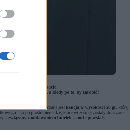
 na problematyczne sytuacje.
lki, by odzyskać kaucję, a kiedy po to, by zarobić?
 (o objętości do 1 l) doliczana jest
kaucja w wysokości 50 gr
, którą
owego – to po prostu pieniądze, które wcześniej zostały doliczone
wy – związany z oddawaniem butelek – może powstać.