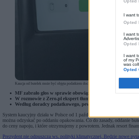
Opted 
I want t
Opted 
I want 
Advertis
Opted 
I want t
of my P
was col
Opted 
Kaucja od butelek może być objęta podatkiem dochodowym – przekazało MF (fot. T
MF zabrało głos w sprawie obowiązku podatkowego, który 
W rozmowie z Zero.pl ekspert tłumaczy, co może fiskus w tej
Według doradcy podatkowego, pewne okoliczności mogą otw
System kaucyjny działa w Polsce od 1 października 2025 r. Do napojó
można odzyskać po oddaniu opakowania. Co do zasady, oddanie butel
do ceny napoju, i które otrzymujemy z powrotem. Jednak resort fin
Prezydent nie odpuszcza ws. polityki klimatycznej. Będzie nowe pyta