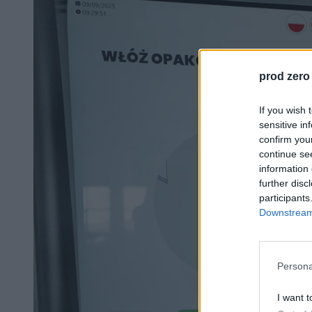
prod zero
If you wish 
sensitive in
confirm you
continue se
information 
further disc
participants
Downstream 
Persona
I want t