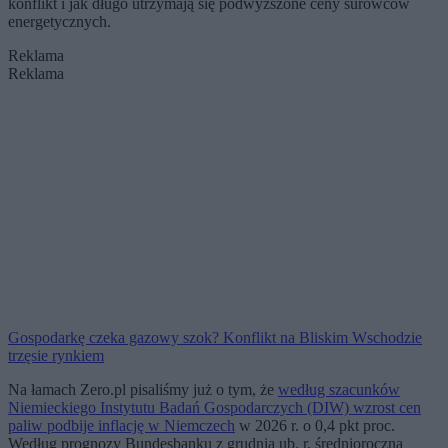
konflikt i jak długo utrzymają się podwyższone ceny surowców
energetycznych.
Reklama
Reklama
Gospodarkę czeka gazowy szok? Konflikt na Bliskim Wschodzie
trzęsie rynkiem
Na łamach Zero.pl pisaliśmy już o tym, że
według szacunków
Niemieckiego Instytutu Badań Gospodarczych (DIW) wzrost cen
paliw podbije inflację w Niemczech
w 2026 r. o 0,4 pkt proc.
Według prognozy Bundesbanku z grudnia ub. r. średnioroczna