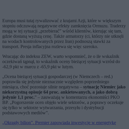
Europa musi tutaj rywalizować z krajami Azji, które w większym
stopniu odczuwają negatywne efekty zamknięcia Ormuzu. Traderzy
mogą w tej sytuacji „przebierać” wśród klientów, kierując się tam,
gdzie dostaną wyższą cenę. Także armatorzy (ci, którzy nie utknęli
na wodach kontrolowanych przez Iran) podnoszą stawki za
transport. Presja inflacyjna rozlewa się więc szeroko.
Wracając do indeksu ZEW, warto wspomnieć, że o ile wskaźnik
oczekiwań tąpnął, to wskaźnik oceny bieżącej sytuacji wzrósł do
-62,9 pkt w marcu z -65,9 pkt w lutym.
„Ocena bieżącej sytuacji gospodarczej (w Niemczech – red.)
poprawiła się jedynie nieznacznie względem poprzedniego
miesiąca, choć pozostaje silnie negatywna –
sytuację Niemiec jako
niekorzystną opisuje 64 proc. ankietowanych, a jako dobrą
jedynie 1,1 proc.
” – zauważają w komentarzu ekonomiści PKO
BP. „Pogorszenie ocen objęło wiele sektorów, a poprawy oczekuje
się tylko w sektorze wytwarzania, przesyłu i dystrybucji
podstawowych mediów”.
„Okrągły bilion”. Premier zapowiada inwestycje w energetykę