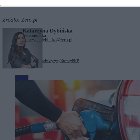
Źródło:
Zero.pl
Katarzyna Dybińska
Dziennikarka
katarzyna.dybinska@zero.pl
Tagi:
ceny energii
gospodarka
kryzysy
Niemcy
PKB
Zobacz również
Biznes