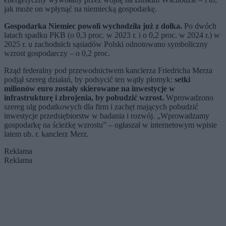
jak może on wpłynąć na niemiecką gospodarkę.
Gospodarka Niemiec powoli wychodziła już z dołka.
Po dwóch
latach spadku PKB (o 0,3 proc. w 2023 r. i o 0,2 proc. w 2024 r.) w
2025 r. u zachodnich sąsiadów Polski odnotowano symboliczny
wzrost gospodarczy – o 0,2 proc.
Rząd federalny pod przewodnictwem kanclerza Friedricha Merza
podjął szereg działań, by podsycić ten wątły płomyk:
setki
milionów euro zostały skierowane na inwestycje w
infrastrukturę i zbrojenia, by pobudzić wzrost.
Wprowadzono
szereg ulg podatkowych dla firm i zachęt mających pobudzić
inwestycje przedsiębiorstw w badania i rozwój. „Wprowadzamy
gospodarkę na ścieżkę wzrostu” – ogłaszał w internetowym wpisie
latem ub. r. kanclerz Merz.
Reklama
Reklama