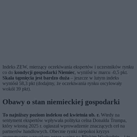
Indeks ZEW, mierzący oczekiwania ekspertów i uczestników rynku
co do
kondycji gospodarki Niemiec
, wyniósł w marcu -0,5 pkt.
Skala tąpnięcia jest bardzo duża
– jeszcze w lutym indeks
wyniósł 58,3 pkt (dodajmy, że oczekiwania rynku oscylowały
wokół 39 pkt).
Obawy o stan niemieckiej gospodarki
To najniższy poziom indeksu od kwietnia ub. r.
Wtedy na
sentyment ekspertów wpływała polityka celna Donalda Trumpa,
który wiosną 2025 r. ogłaszał wprowadzenie znaczących ceł na
partnerów handlowych. Obecnie rynki niepokoi kryzys
energetyczny wywołany przez wojnę na Bliskim Wschodzie – i to,