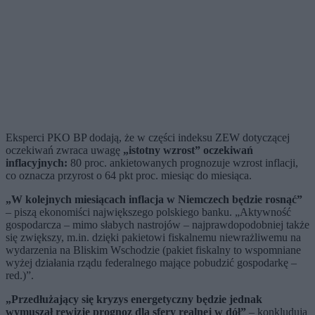
Eksperci PKO BP dodają, że w części indeksu ZEW dotyczącej
oczekiwań zwraca uwagę
„istotny wzrost” oczekiwań
inflacyjnych:
80 proc. ankietowanych prognozuje wzrost inflacji,
co oznacza przyrost o 64 pkt proc. miesiąc do miesiąca.
„W kolejnych miesiącach inflacja w Niemczech będzie rosnąć”
– piszą ekonomiści największego polskiego banku. „Aktywność
gospodarcza – mimo słabych nastrojów – najprawdopodobniej także
się zwiększy, m.in. dzięki pakietowi fiskalnemu niewrażliwemu na
wydarzenia na Bliskim Wschodzie (pakiet fiskalny to wspomniane
wyżej działania rządu federalnego mające pobudzić gospodarkę –
red.)”.
„Przedłużający się kryzys energetyczny będzie jednak
wymuszał rewizję prognoz dla sfery realnej w dół”
– konkludują