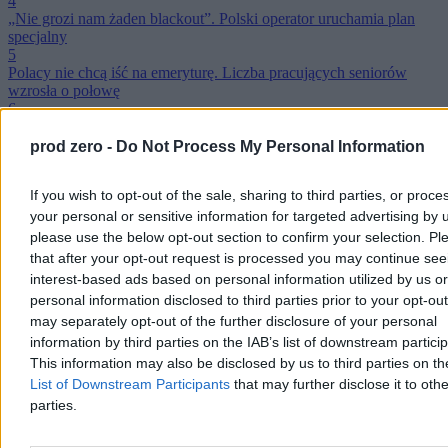
4
„Nie grozi nam żaden blackout”. Polski operator uruchamia plan
specjalny
5
Polacy nie chcą iść na emeryturę. Liczba pracujących seniorów
wzrosła o połowę
6
Spora zmiana na rynku mieszkaniowym. Mniej domów na rynku, a
potrzeby rosną
prod zero -
Do Not Process My Personal Information
7
Rząd szykuje nowy podatek, co na to prezydent? „Nie sięgamy do
If you wish to opt-out of the sale, sharing to third parties, or proce
kieszeni obywateli”
8
your personal or sensitive information for targeted advertising by 
Trump znów „podpalił” ceny ropy. Natychmiastowa reakcja rynków
please use the below opt-out section to confirm your selection. Pl
9
that after your opt-out request is processed you may continue see
Jest projekt ustawy o pracy platformowej. Kurierzy i taksówkarze
interest-based ads based on personal information utilized by us or
przejdą na etat?
personal information disclosed to third parties prior to your opt-ou
10
may separately opt-out of the further disclosure of your personal
Zboże z Ukrainy. Trwają poszukiwania zastępczych tras eksportu
Reklama
information by third parties on the IAB’s list of downstream partici
Reklama
This information may also be disclosed by us to third parties on t
List of Downstream Participants
that may further disclose it to othe
parties.