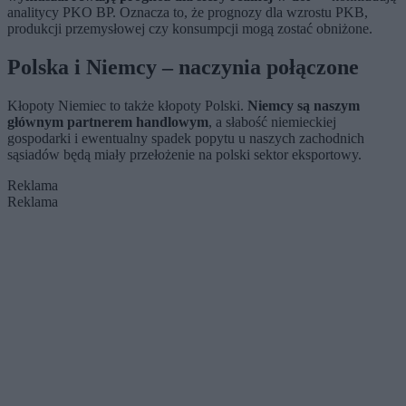
analitycy PKO BP. Oznacza to, że prognozy dla wzrostu PKB,
produkcji przemysłowej czy konsumpcji mogą zostać obniżone.
Polska i Niemcy – naczynia połączone
Kłopoty Niemiec to także kłopoty Polski.
Niemcy są naszym
głównym partnerem handlowym
, a słabość niemieckiej
gospodarki i ewentualny spadek popytu u naszych zachodnich
sąsiadów będą miały przełożenie na polski sektor eksportowy.
Reklama
Reklama