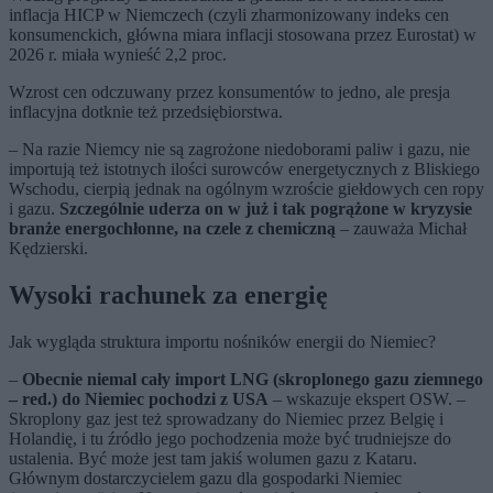
inflacja HICP w Niemczech (czyli zharmonizowany indeks cen
konsumenckich, główna miara inflacji stosowana przez Eurostat) w
2026 r. miała wynieść 2,2 proc.
Wzrost cen odczuwany przez konsumentów to jedno, ale presja
inflacyjna dotknie też przedsiębiorstwa.
– Na razie Niemcy nie są zagrożone niedoborami paliw i gazu, nie
importują też istotnych ilości surowców energetycznych z Bliskiego
Wschodu, cierpią jednak na ogólnym wzroście giełdowych cen ropy
i gazu.
Szczególnie uderza on w już i tak pogrążone w kryzysie
branże energochłonne, na czele z chemiczną
– zauważa Michał
Kędzierski.
Wysoki rachunek za energię
Jak wygląda struktura importu nośników energii do Niemiec?
–
Obecnie niemal cały import LNG (skroplonego gazu ziemnego
– red.) do Niemiec pochodzi z USA
– wskazuje ekspert OSW. –
Skroplony gaz jest też sprowadzany do Niemiec przez Belgię i
Holandię, i tu źródło jego pochodzenia może być trudniejsze do
ustalenia. Być może jest tam jakiś wolumen gazu z Kataru.
Głównym dostarczycielem gazu dla gospodarki Niemiec