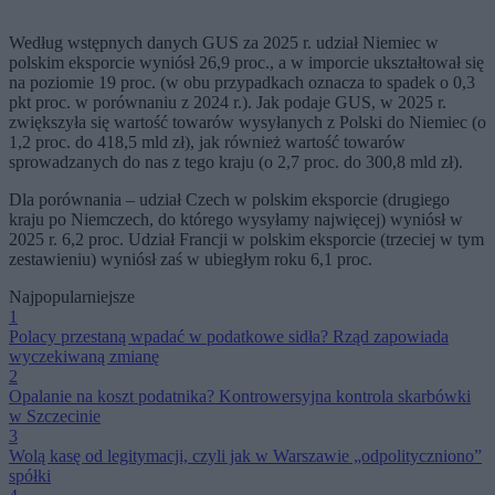
Według wstępnych danych GUS za 2025 r. udział Niemiec w
polskim eksporcie wyniósł 26,9 proc., a w imporcie ukształtował się
na poziomie 19 proc. (w obu przypadkach oznacza to spadek o 0,3
pkt proc. w porównaniu z 2024 r.). Jak podaje GUS, w 2025 r.
zwiększyła się wartość towarów wysyłanych z Polski do Niemiec (o
1,2 proc. do 418,5 mld zł), jak również wartość towarów
sprowadzanych do nas z tego kraju (o 2,7 proc. do 300,8 mld zł).
Dla porównania – udział Czech w polskim eksporcie (drugiego
kraju po Niemczech, do którego wysyłamy najwięcej) wyniósł w
2025 r. 6,2 proc. Udział Francji w polskim eksporcie (trzeciej w tym
zestawieniu) wyniósł zaś w ubiegłym roku 6,1 proc.
Najpopularniejsze
1
Polacy przestaną wpadać w podatkowe sidła? Rząd zapowiada
wyczekiwaną zmianę
2
Opalanie na koszt podatnika? Kontrowersyjna kontrola skarbówki
w Szczecinie
3
Wolą kasę od legitymacji, czyli jak w Warszawie „odpolityczniono”
spółki