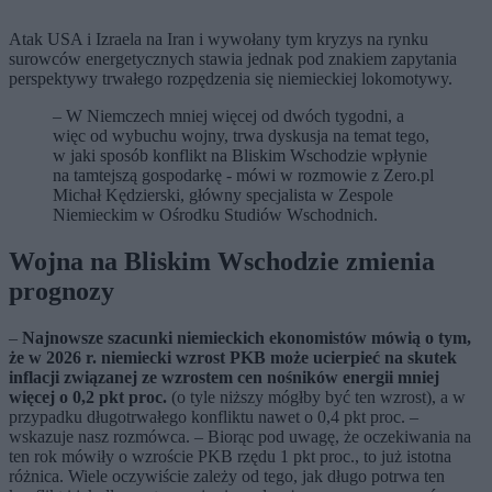
Atak USA i Izraela na Iran i wywołany tym kryzys na rynku
surowców energetycznych stawia jednak pod znakiem zapytania
perspektywy trwałego rozpędzenia się niemieckiej lokomotywy.
– W Niemczech mniej więcej od dwóch tygodni, a
więc od wybuchu wojny, trwa dyskusja na temat tego,
w jaki sposób konflikt na Bliskim Wschodzie wpłynie
na tamtejszą gospodarkę - mówi w rozmowie z Zero.pl
Michał Kędzierski, główny specjalista w Zespole
Niemieckim w Ośrodku Studiów Wschodnich.
Wojna na Bliskim Wschodzie zmienia
prognozy
–
Najnowsze szacunki niemieckich ekonomistów mówią o tym,
że w 2026 r. niemiecki wzrost PKB może ucierpieć na skutek
inflacji związanej ze wzrostem cen nośników energii mniej
więcej o 0,2 pkt proc.
(o tyle niższy mógłby być ten wzrost), a w
przypadku długotrwałego konfliktu nawet o 0,4 pkt proc. –
wskazuje nasz rozmówca. – Biorąc pod uwagę, że oczekiwania na
ten rok mówiły o wzroście PKB rzędu 1 pkt proc., to już istotna
różnica. Wiele oczywiście zależy od tego, jak długo potrwa ten