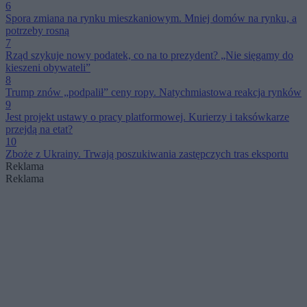
6
Spora zmiana na rynku mieszkaniowym. Mniej domów na rynku, a
potrzeby rosną
7
Rząd szykuje nowy podatek, co na to prezydent? „Nie sięgamy do
kieszeni obywateli”
8
Trump znów „podpalił” ceny ropy. Natychmiastowa reakcja rynków
9
Jest projekt ustawy o pracy platformowej. Kurierzy i taksówkarze
przejdą na etat?
10
Zboże z Ukrainy. Trwają poszukiwania zastępczych tras eksportu
Reklama
Reklama