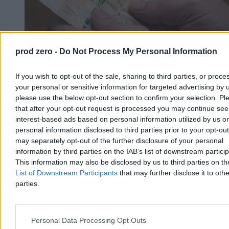
prod zero -
Do Not Process My Personal Information
If you wish to opt-out of the sale, sharing to third parties, or proce
your personal or sensitive information for targeted advertising by 
Polacy będą masowo zakładać nowe konta?
please use the below opt-out section to confirm your selection. Pl
Minister obiecuje wielkie korzyści
that after your opt-out request is processed you may continue see
interest-based ads based on personal information utilized by us or
Ustawę o osobistych kontach inwestycyjnych (OKI) musi jeszcze
personal information disclosed to third parties prior to your opt-ou
podpisać prezydent, ale instytucje finansowe już szykują się na
may separately opt-out of the further disclosure of your personal
wprowadzenie nowego instrumentu do swojej oferty. Minister
finansów Andrzej Domański podkreśla jego korzyści. Według
information by third parties on the IAB’s list of downstream partici
szacunków ekspertów OKI może otworzyć w ciągu pierwszych
This information may also be disclosed by us to third parties on t
trzech lat aż 2,1 mln klientów, a wartość aktywów może w tym
List of Downstream Participants
that may further disclose it to othe
czasie urosnąć do ponad 100 mld zł.
parties.
Katarzyna Dybińska
Personal Data Processing Opt Outs
Dzisiaj 19:24