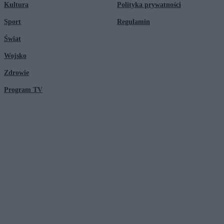
Kultura
Polityka prywatności
Sport
Regulamin
Świat
Wojsko
Zdrowie
Program TV
© 2026 Kanał Zero Spółka Akcyjna