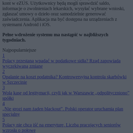
kont w eZUS. Użytkownicy będą mogli sprawdzić saldo,
informacje o zwolnieniach lekarskich, wysyłać wybrane wnioski,
zgłaszać umowy o dzieło oraz samodzielnie generować
zaświadczenia. Aplikacja ma być dostępna na urządzeniach z
systemami Android i iOS.
Pełne wdrożenie systemu ma nastąpić w najbliższych
tygodniach.
Najpopularniejsze
1
Polacy przestaną wpadać w podatkowe sidła? Rząd zapowiada
wyczekiwaną zmianę
2
Opalanie na koszt podatnika? Kontrowersyjna kontrola skarbówki
w Szczecinie
3
Wolą kasę od legitymacji, czyli jak w Warszawie „odpolityczniono”
spółki
4
„Nie grozi nam żaden blackout”. Polski operator uruchamia plan
specjalny
5
Polacy nie chcą iść na emeryturę. Liczba pracujących seniorów
wzrosła o połowę