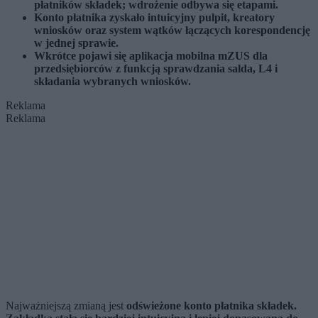
płatników składek; wdrożenie odbywa się etapami.
Konto płatnika zyskało intuicyjny pulpit, kreatory
wniosków oraz system wątków łączących korespondencję
w jednej sprawie.
Wkrótce pojawi się aplikacja mobilna mZUS dla
przedsiębiorców z funkcją sprawdzania salda, L4 i
składania wybranych wniosków.
Reklama
Reklama
Najważniejszą zmianą jest
odświeżone konto płatnika składek.