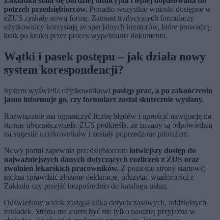
Zakładka stała się bardziej intuicyjna i lepiej dopasowana do
potrzeb przedsiębiorców.
Ponadto wszystkie wnioski dostępne w
eZUS zyskały nową formę. Zamiast tradycyjnych formularzy
użytkownicy korzystają ze specjalnych kreatorów, które prowadzą
krok po kroku przez proces wypełniania dokumentu.
Wątki i pasek postępu – jak działa nowy
system korespondencji?
System wyświetla użytkownikowi
postęp prac, a po zakończeniu
jasno informuje go, czy formularz został skutecznie wysłany.
Rozwiązanie ma ograniczyć liczbę błędów i uprościć nawigację na
stronie ubezpieczyciela. ZUS podkreśla, że zmiany są odpowiedzią
na sugestie użytkowników i zostały poprzedzone pilotażem.
Nowy portal zapewnia przedsiębiorcom
łatwiejszy dostęp do
najważniejszych danych dotyczących rozliczeń z ZUS oraz
zwolnień lekarskich pracowników.
Z poziomu strony startowej
można sprawdzić złożone deklaracje, odczytać wiadomości z
Zakładu czy przejść bezpośrednio do katalogu usług.
Odświeżony widok zastąpił kilka dotychczasowych, oddzielnych
zakładek. Strona ma zatem być nie tylko bardziej przyjazna w