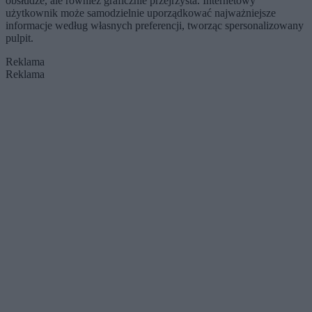
obsłudze, ale również graficznie przejrzysta. Internetowy
użytkownik może samodzielnie uporządkować najważniejsze
informacje według własnych preferencji, tworząc spersonalizowany
pulpit.
Reklama
Reklama