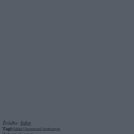
Źródło:
Infor
Tagi:
Zakład Ubezpieczeń Społecznych