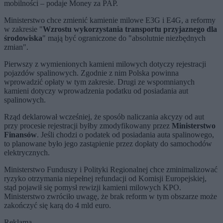
mobilności – podaje Money za PAP.
Ministerstwo chce zmienić kamienie milowe E3G i E4G, a reformy
w zakresie "
Wzrostu wykorzystania transportu przyjaznego dla
środowiska
" mają być ograniczone do "absolutnie niezbędnych
zmian".
Pierwszy z wymienionych kamieni milowych dotyczy rejestracji
pojazdów spalinowych. Zgodnie z nim Polska powinna
wprowadzić opłaty w tym zakresie. Drugi ze wspomnianych
kamieni dotyczy wprowadzenia podatku od posiadania aut
spalinowych.
Rząd deklarował wcześniej, że sposób naliczania akcyzy od aut
przy procesie rejestracji byłby zmodyfikowany przez
Ministerstwo
Finansów
. Jeśli chodzi o podatek od posiadania auta spalinowego,
to planowane było jego zastąpienie przez dopłaty do samochodów
elektrycznych.
Ministerstwo Funduszy i Polityki Regionalnej chce zminimalizować
ryzyko otrzymania niepełnej refundacji od Komisji Europejskiej,
stąd pojawił się pomysł rewizji kamieni milowych KPO.
Ministerstwo zwróciło uwagę, że brak reform w tym obszarze może
zakończyć się karą do 4 mld euro.
Reklama