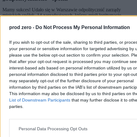
Mamy sukces! Udało się w Warszawie odpolitycznić zarządy
miejskich spółek. 14 zarządzających, którzy mieli legitymacje
partyjne, odeszło z partii. Od teraz będą niepartyjnymi ekspertami.
Brawo!
prod zero -
Do Not Process My Personal Information
If you wish to opt-out of the sale, sharing to third parties, or proce
your personal or sensitive information for targeted advertising by 
Patryk Słowik
please use the below opt-out section to confirm your selection. Pl
Wczoraj 14:19
5 min
that after your opt-out request is processed you may continue see
Reklama
interest-based ads based on personal information utilized by us or
Reklama
personal information disclosed to third parties prior to your opt-ou
may separately opt-out of the further disclosure of your personal
information by third parties on the IAB’s list of downstream partici
This information may also be disclosed by us to third parties on t
List of Downstream Participants
that may further disclose it to othe
parties.
Personal Data Processing Opt Outs