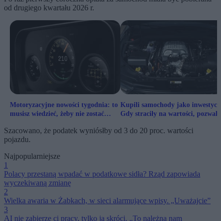
od drugiego kwartału 2026 r.
Motoryzacyjne nowości tygodnia: to
Kupili samochody jako inwestycj
musisz wiedzieć, żeby nie zostać
Gdy straciły na wartości, pozwali
motoignorantem
Stellantis
Szacowano, że podatek wyniósłby od 3 do 20 proc. wartości
pojazdu.
Najpopularniejsze
1
Polacy przestaną wpadać w podatkowe sidła? Rząd zapowiada
wyczekiwaną zmianę
2
Wielka awaria w Żabkach, w sieci alarmujące wpisy. „Uważajcie”
3
AI nie zabierze ci pracy, tylko ją skróci. „To należna nam