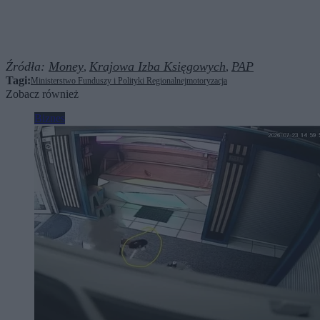
Źródła:
Money
Krajowa Izba Księgowych
PAP
,
,
Tagi:
Ministerstwo Funduszy i Polityki Regionalnej
motoryzacja
Zobacz również
Biznes