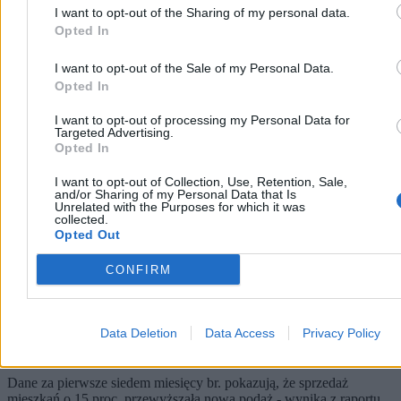
I want to opt-out of the Sharing of my personal data.
Opted In
Biznes
I want to opt-out of the Sale of my Personal Data.
Opted In
I want to opt-out of processing my Personal Data for
Targeted Advertising.
Opted In
I want to opt-out of Collection, Use, Retention, Sale,
and/or Sharing of my Personal Data that Is
Unrelated with the Purposes for which it was
collected.
Opted Out
CONFIRM
Spora zmiana na rynku mieszkaniowym. Mniej
Data Deletion
Data Access
Privacy Policy
domów na rynku, a potrzeby rosną
Dane za pierwsze siedem miesięcy br. pokazują, że sprzedaż
mieszkań o 15 proc. przewyższała nową podaż - wynika z raportu