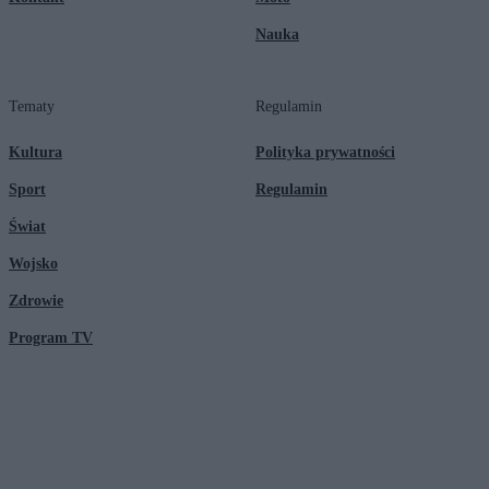
Nauka
Tematy
Regulamin
Kultura
Polityka prywatności
Sport
Regulamin
Świat
Wojsko
Zdrowie
Program TV
© 2026 Kanał Zero Spółka Akcyjna