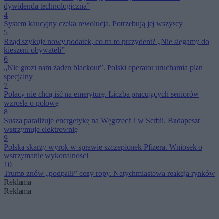
dywidenda technologiczna”
4
System kaucyjny czeka rewolucja. Potrzebują jej wszyscy
5
Rząd szykuje nowy podatek, co na to prezydent? „Nie sięgamy do
kieszeni obywateli”
6
„Nie grozi nam żaden blackout”. Polski operator uruchamia plan
specjalny
7
Polacy nie chcą iść na emeryturę. Liczba pracujących seniorów
wzrosła o połowę
8
Susza paraliżuje energetykę na Węgrzech i w Serbii. Budapeszt
wstrzymuje elektrownię
9
Polska skarży wyrok w sprawie szczepionek Pfizera. Wniosek o
wstrzymanie wykonalności
10
Trump znów „podpalił” ceny ropy. Natychmiastowa reakcja rynków
Reklama
Reklama