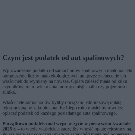
Czym jest podatek od aut spalinowych?
Wprowadzenie podatku od samochodów spalinowych miało na celu
ograniczenie liczby mało ekologicznych aut przez zachęcenie ich
właścicieli do wymiany na nowsze. Opłata zależeć miała od kilku
czynników, m.in. wieku auta, normy emisji spalin czy pojemności
silnika.
Właściciele samochodów byliby obciążani jednorazową opłatą
rejestracyjną po zakupie auta. Każdego roku musieliby również
opłacać podatek od każdego posiadanego auta spalinowego.
Początkowo podatek miał wejść w życie w pierwszym kwartale
2025 r.
– to wtedy właściciele zaczęliby wnosić opłatę rejestracyjną.
Po raz pierwszy coroczna opłata za samochód miała być pobierana