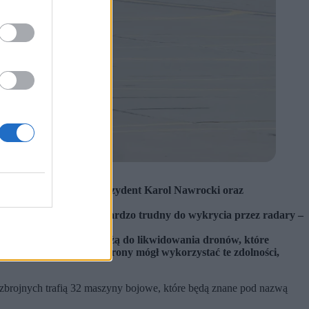
rzycki / PAP)
 wzięli udział m.in. prezydent Karol Nawrocki oraz
 tego, ponieważ jest bardzo trudny do wykrycia przez radary –
też, że maszyny nie służą do likwidowania dronów, które
rocedury, by dowódca obrony mógł wykorzystać te zdolności,
ł zbrojnych trafią 32 maszyny bojowe, które będą znane pod nazwą