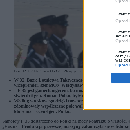
Opted 
I want t
Opted 
I want 
Advertis
Opted 
I want t
of my P
was col
Opted 
Łask, 12.06.2026. Samolot F-35 Sił Zbrojnych RP na pasie startowym na terenie 3
W 32. Bazie Lotnictwa Taktycznego w Łasku do polskich Si
wicepremier, szef MON Władysław Kosiniak-Kamysz.
– F-35 jest gamechangerem, bo może przełamać wielowars
stwierdził gen. Roman Polko, były dowódca GROM, w rozm
Według wojskowego dzięki nowoczesnym funkcjom samoloty 
zdominowały współczesne pole walki. – Żeby niszczyć skute
które ma – ocenił gen. Polko.
Samoloty F-35 dostarczono do Polski na mocy kontraktu o wartości 4,
„Husarz”.
Produkcja pierwszej maszyny zakończyła się w listopad