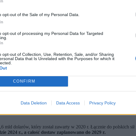
In
o opt-out of the Sale of my Personal Data.
In
to opt-out of processing my Personal Data for Targeted
ing.
In
o opt-out of Collection, Use, Retention, Sale, and/or Sharing
ersonal Data that Is Unrelated with the Purposes for which it
lected.
Out
2. Bazy Lotnictwa Taktycznego w Łasku, 12 bm. (amb) PAP/Marian Zubrzycki (fot. Marian Zub
CONFIRM
ł Zbrojnych włączono pierwsze trzy samoloty F-35. W uroczystości
twowy system obrony powietrznej wrogiego nam państwa. Dokonuje
owie z Zero.pl.
Data Deletion
Data Access
Privacy Policy
F-35 będą bardzo potrzebne polskim siłom zbrojnym. Podkreślił 
cznie bezzałogowce, wcale nie są potrzebne superrakiety, tylko p
6 mld dolarów, który został zawarty w 2020 r. Łącznie do polskich si
zie 2024 r., a całość dostaw zaplanowano do 2029 r.