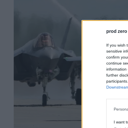
prod zero
If you wish 
sensitive in
confirm you
continue se
information 
further disc
participants
Downstream 
Persona
I want t