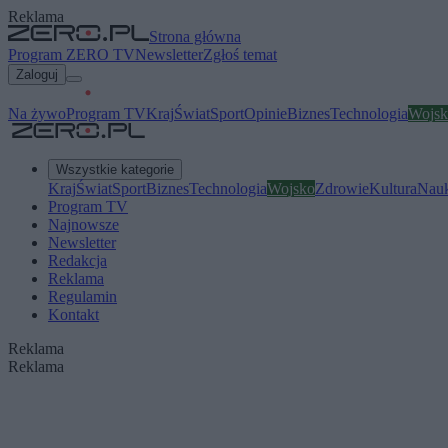
Reklama
Strona główna
Program ZERO TV
Newsletter
Zgłoś temat
Zaloguj
Na żywo
Program TV
Kraj
Świat
Sport
Opinie
Biznes
Technologia
Wojsk
Wszystkie kategorie
Kraj
Świat
Sport
Biznes
Technologia
Wojsko
Zdrowie
Kultura
Nau
Program TV
Najnowsze
Newsletter
Redakcja
Reklama
Regulamin
Kontakt
Reklama
Reklama