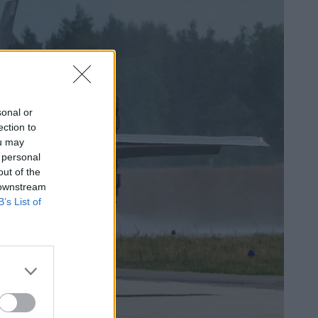
sonal or
ection to
ou may
 personal
out of the
 downstream
B’s List of