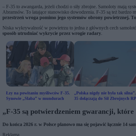
– F-35 to awangarda, jeżeli chodzi o siły zbrojne. Samoloty mają
Abramsów. To latające stanowisko dowodzenia. F-35 są też bardzo 
przestrzeń wroga pomimo jego systemów obrony powietrznej. To
Niska wykrywalność w powietrzu to jedna z głównych cech samolotów 
sposób utrudniać wykrycie przez wrogie radary
.
Łzy na powitaniu myśliwców F-35.
„Polska nigdy nie była tak silna”.
Synowie „Slaba” w mundurach
35 dołączają do Sił Zbrojnych R
„F-35 są potwierdzeniem gwarancji, któ
Do końca 2026 r. w Polsce planowo ma się pojawić łącznie 14 sam
Reklama