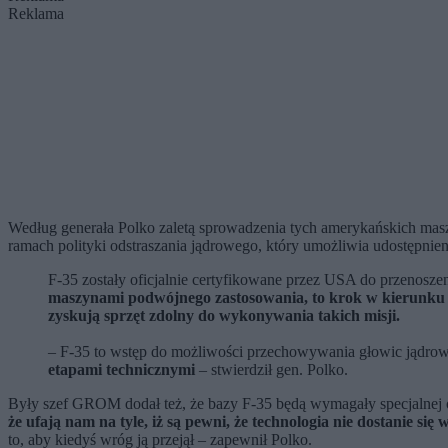
Reklama
Według generała Polko zaletą sprowadzenia tych amerykańskich mas
ramach polityki odstraszania jądrowego, który umożliwia udostępnie
F-35 zostały oficjalnie certyfikowane przez USA do przeno
maszynami podwójnego zastosowania, to krok w kierunku ud
zyskują sprzęt zdolny do wykonywania takich misji.
– F-35 to wstęp do możliwości przechowywania głowic jądrow
etapami technicznymi
– stwierdził gen. Polko.
Były szef GROM dodał też, że bazy F-35 będą wymagały specjalnej 
że ufają nam na tyle, iż są pewni, że technologia nie dostanie się 
to, aby kiedyś wróg ją przejął – zapewnił Polko.