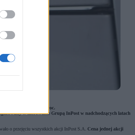
roc., a PPF Group 10 proc.
zaangażowany w kierowanie Grupą InPost w nadchodzących latach
ło o przejęciu wszystkich akcji InPost S.A.
Cena jednej akcji