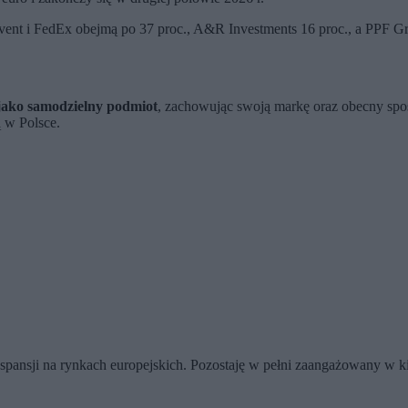
dvent i FedEx obejmą po 37 proc., A&R Investments 16 proc., a PPF G
jako samodzielny podmiot
, zachowując swoją markę oraz obecny spos
 w Polsce.
ekspansji na rynkach europejskich. Pozostaję w pełni zaangażowany w