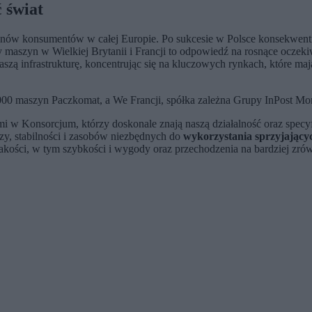
 świat
nów konsumentów w całej Europie. Po sukcesie w Polsce konsekwentni
maszyn w Wielkiej Brytanii i Francji to odpowiedź na rosnące oczekiw
szą infrastrukturę, koncentrując się na kluczowych rynkach, które ma
2 000 maszyn Paczkomat, a We Francji, spółka zależna Grupy InPost Mo
i w Konsorcjum, którzy doskonale znają naszą działalność oraz specy
y, stabilności i zasobów niezbędnych do
wykorzystania sprzyjający
jakości, w tym szybkości i wygody oraz przechodzenia na bardziej z