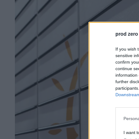
prod zero
If you wish 
sensitive in
confirm you
continue se
information 
further disc
participants
Downstream 
Persona
I want t