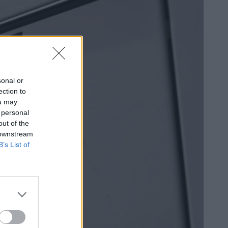
sonal or
ection to
ou may
 personal
out of the
 downstream
B’s List of