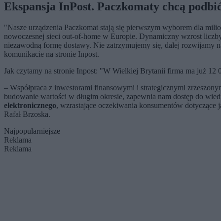
Ekspansja InPost. Paczkomaty chcą podbić
"Nasze urządzenia Paczkomat stają się pierwszym wyborem dla milio
nowoczesnej sieci out-of-home w Europie. Dynamiczny wzrost liczby 
niezawodną formę dostawy. Nie zatrzymujemy się, dalej rozwijamy na
komunikacie na stronie Inpost.
Jak czytamy na stronie Inpost: "W Wielkiej Brytanii firma ma już 1
– Współpraca z inwestorami finansowymi i strategicznymi zrzeszonym
budowanie wartości w długim okresie, zapewnia nam dostęp do wiedz
elektronicznego
, wzrastające oczekiwania konsumentów dotyczące 
Rafał Brzoska.
Najpopularniejsze
Reklama
Reklama