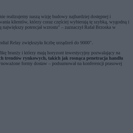
e realizujemy naszą wizję budowy najbardziej dostępnej i
ania klientów, którzy coraz częściej wybierają tę szybką, wygodną i
ją największy potencjał wzrostu" – zaznaczył Rafał Brzoska w
ndial Relay zwiększyła liczbę urządzeń do 9000".
fikę branży i którzy mają horyzont inwestycyjny pozwalający na
ch trendów rynkowych, takich jak rosnąca penetracja handlu
równoważone formy dostaw – podsumował na konferencji prasowej