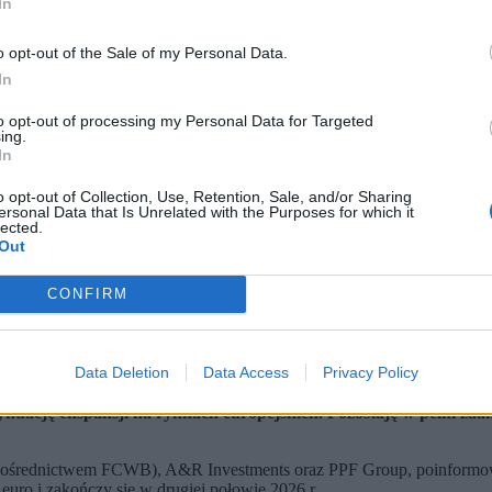
In
o opt-out of the Sale of my Personal Data.
In
to opt-out of processing my Personal Data for Targeted
ing.
In
o opt-out of Collection, Use, Retention, Sale, and/or Sharing
ersonal Data that Is Unrelated with the Purposes for which it
lected.
Out
CONFIRM
Data Deletion
Data Access
Privacy Policy
sposób: Advent i FedEx obejmą po 37 proc., A&R Investments 16 p
ntynuację ekspansji na rynkach europejskich. Pozostaję w pełni 
a pośrednictwem FCWB), A&R Investments oraz PPF Group, poinformowa
 euro i zakończy się w drugiej połowie 2026 r.