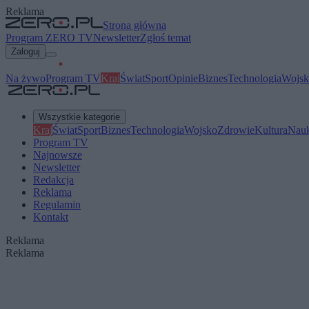
Reklama
Strona główna
Program ZERO TV
Newsletter
Zgłoś temat
Zaloguj
Na żywo
Program TV
Kraj
Świat
Sport
Opinie
Biznes
Technologia
Wojsk
Wszystkie kategorie
Kraj
Świat
Sport
Biznes
Technologia
Wojsko
Zdrowie
Kultura
Nau
Program TV
Najnowsze
Newsletter
Redakcja
Reklama
Regulamin
Kontakt
Reklama
Reklama