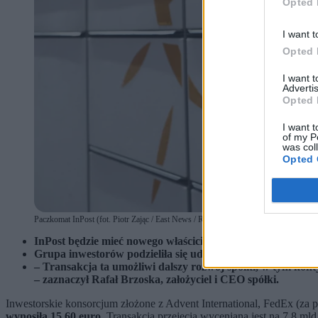
Opted 
I want t
Opted 
I want 
Advertis
Opted 
I want t
of my P
was col
Opted 
Paczkomat InPost (fot. Piotr Zając / East News / Reporter)
InPost będzie mieć nowego właściciela.
Grupa inwestorów podzieliła się udziałami w następujący 
– Transakcja ta umożliwi dalszy rozwój spółki, w tym ko
– zaznaczył Rafał Brzoska, założyciel i CEO spółki.
Inwestorskie konsorcjum złożone z Advent International, FedEx (z
wynosiła 15,60 euro
. Transakcja przejęcia wyceniana jest na 7,8 mld