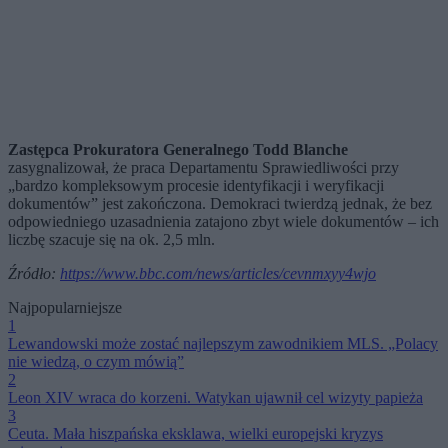
Zastępca Prokuratora Generalnego Todd Blanche
zasygnalizował, że praca Departamentu Sprawiedliwości przy
„bardzo kompleksowym procesie identyfikacji i weryfikacji
dokumentów” jest zakończona. Demokraci twierdzą jednak, że bez
odpowiedniego uzasadnienia zatajono zbyt wiele dokumentów – ich
liczbę szacuje się na ok. 2,5 mln.
Źródło:
https://www.bbc.com/news/articles/cevnmxyy4wjo
Najpopularniejsze
1
Lewandowski może zostać najlepszym zawodnikiem MLS. „Polacy
nie wiedzą, o czym mówią”
2
Leon XIV wraca do korzeni. Watykan ujawnił cel wizyty papieża
3
Ceuta. Mała hiszpańska eksklawa, wielki europejski kryzys