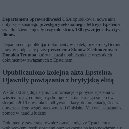
Departament Sprawiedliwości USA
opublikował nowe akta
dotyczące zmarłego
przestępcy seksualnego Jeffreya Epsteina
–
światło dzienne ujrzały
trzy mln stron, 180 tys. zdjęć i dwa tys.
filmów
.
Departament, publikując dokumenty w piątek, przekroczył termin
prawny podpisany przez
prezydenta Stanów Zjednoczonych
Donalda Trumpa
, który nakazał upublicznienie wszystkich
dokumentów związanych z Epsteinem.
Upubliczniono kolejna akta Epsteina.
Ujawniły powiązania z brytyjską elitą
Wśród akt znajdują się m.in. informacje o pobycie Epsteina w
więzieniu, jego opinię psychologiczną, dane o jego śmierci w
sierpniu 2019 r. w trakcie odbywania kary, dokumentację śledczą
dotyczącą jego współpracowniczki Ghislaine Maxwell skazanej za
pomoc w handlu ludźmi.
Dokumenty zawierają również e-maile między Epsteinem a
wpływowymi osobistościami oraz wskazują na jego powiązania z