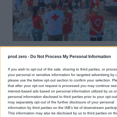
Maroko rozlicza szturm na Ceutę. Są pierwsze
wyroki więzienia
prod zero -
Do Not Process My Personal Information
Przed marokańskimi sądami rozpoczęły się procesy 86 osób
If you wish to opt-out of the sale, sharing to third parties, or proce
odpowiadających za udział i pomoc w niedawnym masowym
forsowaniu granicy z hiszpańską Ceutą. W sprawie zapadły już
your personal or sensitive information for targeted advertising by 
pierwsze wyroki pozbawienia wolności, a wobec ponad połowy
please use the below opt-out section to confirm your selection. Pl
oskarżonych zastosowano środki zapobiegawcze w postaci
that after your opt-out request is processed you may continue see
tymczasowego aresztu.
interest-based ads based on personal information utilized by us or
personal information disclosed to third parties prior to your opt-ou
may separately opt-out of the further disclosure of your personal
information by third parties on the IAB’s list of downstream partici
Agnieszka Waś-Turecka
This information may also be disclosed by us to third parties on t
Dzisiaj 07:41