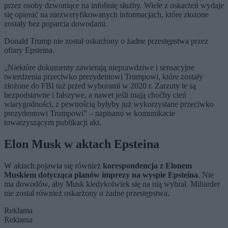
przez osoby dzwoniące na infolinię służby. Wiele z oskarżeń wydaje
się opierać na niezweryfikowanych informacjach, które złożone
zostały bez poparcia dowodami.
Donald Trump nie został oskarżony o żadne przestępstwa przez
ofiary Epsteina.
„Niektóre dokumenty zawierają nieprawdziwe i sensacyjne
twierdzenia przeciwko prezydentowi Trumpowi, które zostały
złożone do FBI tuż przed wyborami w 2020 r. Zarzuty te są
bezpodstawne i fałszywe, a nawet jeśli mają choćby cień
wiarygodności, z pewnością byłyby już wykorzystane przeciwko
prezydentowi Trumpowi” – napisano w komunikacie
towarzyszącym publikacji akt.
Elon Musk w aktach Epsteina
W aktach pojawia się również
korespondencja z Elonem
Muskiem dotycząca planów imprezy na wyspie Epsteina
. Nie
ma dowodów, aby Musk kiedykolwiek się na nią wybrał. Miliarder
nie został również oskarżony o żadne przestępstwa.
Reklama
Reklama