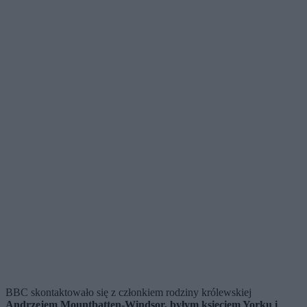
BBC skontaktowało się z członkiem rodziny królewskiej
Andrzejem Mountbatten-Windsor, byłym księciem Yorku i