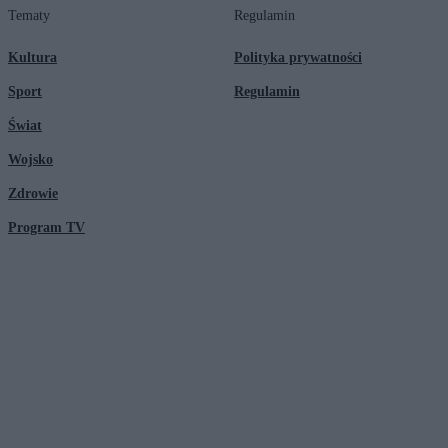
Tematy
Regulamin
Kultura
Polityka prywatności
Sport
Regulamin
Świat
Wojsko
Zdrowie
Program TV
© 2026 Kanał Zero Spółka Akcyjna