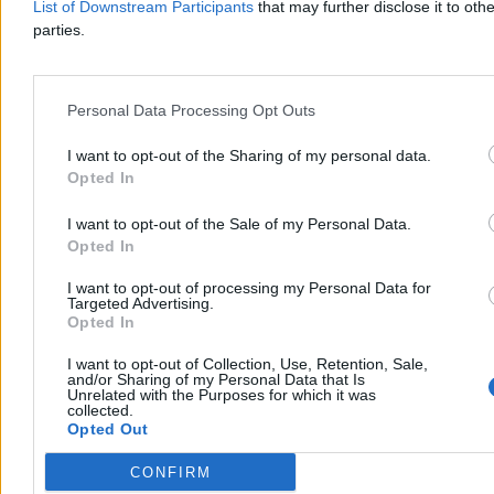
3 min
List of Downstream Participants
that may further disclose it to othe
parties.
Świat
Personal Data Processing Opt Outs
I want to opt-out of the Sharing of my personal data.
Opted In
I want to opt-out of the Sale of my Personal Data.
Opted In
I want to opt-out of processing my Personal Data for
Targeted Advertising.
Opted In
I want to opt-out of Collection, Use, Retention, Sale,
and/or Sharing of my Personal Data that Is
O krok od katastrofy na niemieckim lotnisku.
Unrelated with the Purposes for which it was
collected.
MSW mówi o „nowej jakości zagrożenia”
Opted Out
Szef niemieckiego MSW Alexander Dobrindt ostrzega przed
CONFIRM
nowym etapem wojny hybrydowej po odnalezieniu uzbrojonego