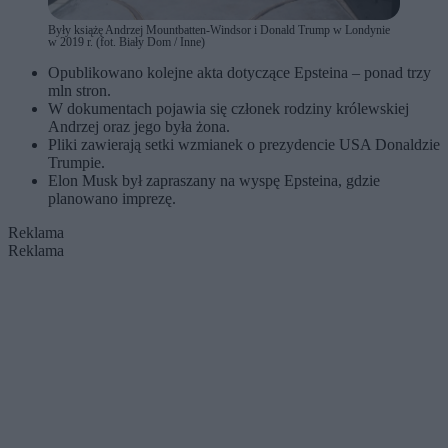
Były książę Andrzej Mountbatten-Windsor i Donald Trump w Londynie
w 2019 r. (fot. Biały Dom / Inne)
Opublikowano kolejne akta dotyczące Epsteina – ponad trzy
mln stron.
W dokumentach pojawia się członek rodziny królewskiej
Andrzej oraz jego była żona.
Pliki zawierają setki wzmianek o prezydencie USA Donaldzie
Trumpie.
Elon Musk był zapraszany na wyspę Epsteina, gdzie
planowano imprezę.
Reklama
Reklama