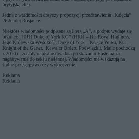
brytyjską elitą.
Jedna z wiadomości dotyczy propozycji przedstawienia „Księcia”
26-letniej Rosjance.
Niektóre wiadomości podpisane są literą „A”, a podpis wydaje się
brzmieć „HRH Duke of York KG” (HRH – His Royal Highness,
Jego Królewska Wysokość, Duke of York – Książę Yorku, KG –
Knight of the Garter, Kawaler Orderu Podwiązki). Maile pochodzą
z 2010 r., zostały napisane dwa lata po skazaniu Epsteina za
nagabywanie do seksu nieletniej. Wiadomości nie wskazują na
żadne przestępstwo czy wykroczenie.
Reklama
Reklama