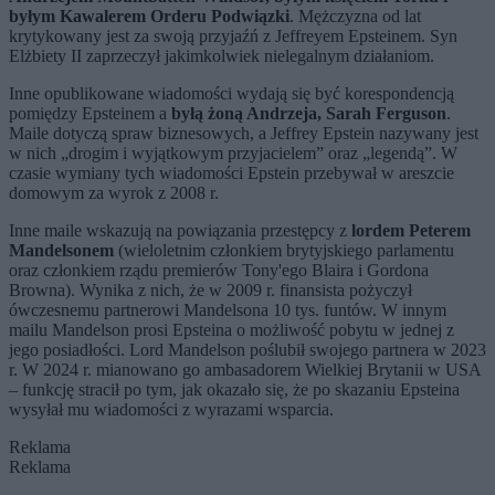
byłym Kawalerem Orderu Podwiązki
. Mężczyzna od lat
krytykowany jest za swoją przyjaźń z Jeffreyem Epsteinem. Syn
Elżbiety II zaprzeczył jakimkolwiek nielegalnym działaniom.
Inne opublikowane wiadomości wydają się być korespondencją
pomiędzy Epsteinem a
byłą żoną Andrzeja, Sarah Ferguson
.
Maile dotyczą spraw biznesowych, a Jeffrey Epstein nazywany jest
w nich „drogim i wyjątkowym przyjacielem” oraz „legendą”. W
czasie wymiany tych wiadomości Epstein przebywał w areszcie
domowym za wyrok z 2008 r.
Inne maile wskazują na powiązania przestępcy z
lordem Peterem
Mandelsonem
(wieloletnim członkiem brytyjskiego parlamentu
oraz członkiem rządu premierów Tony'ego Blaira i Gordona
Browna). Wynika z nich, że w 2009 r. finansista pożyczył
ówczesnemu partnerowi Mandelsona 10 tys. funtów. W innym
mailu Mandelson prosi Epsteina o możliwość pobytu w jednej z
jego posiadłości. Lord Mandelson poślubił swojego partnera w 2023
r. W 2024 r. mianowano go ambasadorem Wielkiej Brytanii w USA
– funkcję stracił po tym, jak okazało się, że po skazaniu Epsteina
wysyłał mu wiadomości z wyrazami wsparcia.
Reklama
Reklama