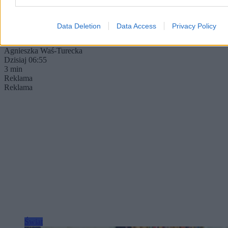
drona na lotnisku w Lipsku. Eksperci nie wykluczają udziału
zagranicznych służb.
Data Deletion
Data Access
Privacy Policy
Agnieszka Waś-Turecka
Dzisiaj 06:55
3 min
Reklama
Reklama
Świat