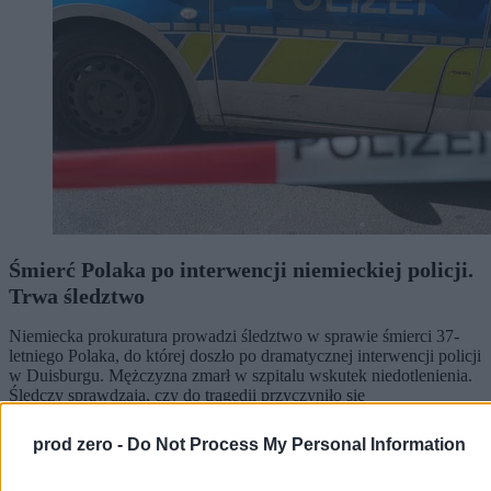
Śmierć Polaka po interwencji niemieckiej policji.
Trwa śledztwo
Niemiecka prokuratura prowadzi śledztwo w sprawie śmierci 37-
letniego Polaka, do której doszło po dramatycznej interwencji policji
w Duisburgu. Mężczyzna zmarł w szpitalu wskutek niedotlenienia.
Śledczy sprawdzają, czy do tragedii przyczyniło się
unieruchomienie go na brzuchu.
prod zero -
Do Not Process My Personal Information