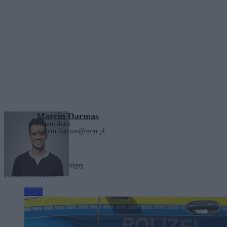
Marcin Darmas
Dziennikarz
marcin.darmas@zero.pl
Tagi:
Rosja
Viktor Orbán
Węgry
Zobacz również
Świat