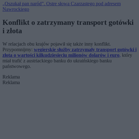
„Oszukał pan naród”. Ostre słowa Czarzastego pod adresem
Nawrockiego
Konflikt o zatrzymany transport gotówki
i złota
W relacjach obu krajów pojawił się także inny konflikt.
Przypomnijmy:
węgierskie służby zatrzymały transport gotówki i
złota o wartości kilkudziesięciu milionów dolarów i euro
,
który
miał trafić z austriackiego banku do ukraińskiego banku
państwowego.
Reklama
Reklama