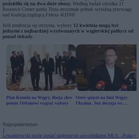
podzieliła się na dwa duże obozy.
Według badań ośrodka 21
Research Center partia Tisza utrzymuje jednak wyraźną przewagę
nad koalicją rządzącą Fidesz–KDNP.
Jeśli tendencja się utrzyma, wybory
12 kwietnia mogą być
jednymi z najbardziej wyrównanych w węgierskiej polityce od
ponad dekady
.
Plan Kremla na Węgry. Rosja chce
Ostre spięcie na linii Węgry-
pomóc Orbánowi wygrać wybory
Ukraina. Jest decyzja ws.
zatrzymanych Ukraińców
Najpopularniejsze
1
Lewandowski może zostać najlepszym zawodnikiem MLS. „Polacy