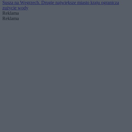
Susza na Węgrzech. Drugie największe miasto kraju ogranicza
zużycie wody
Reklama
Reklama