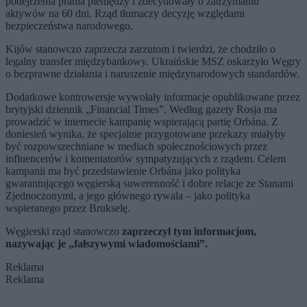
podejrzenia prania pieniędzy i zdecydowały o zatrzymaniu
aktywów na 60 dni. Rząd tłumaczy decyzję względami
bezpieczeństwa narodowego.
Kijów stanowczo zaprzecza zarzutom i twierdzi, że chodziło o
legalny transfer międzybankowy. Ukraińskie MSZ oskarżyło Węgry
o bezprawne działania i naruszenie międzynarodowych standardów.
Dodatkowe kontrowersje wywołały informacje opublikowane przez
brytyjski dziennik „Financial Times”. Według gazety Rosja ma
prowadzić w internecie kampanię wspierającą partię Orbána. Z
doniesień wynika, że specjalnie przygotowane przekazy miałyby
być rozpowszechniane w mediach społecznościowych przez
influencerów i komentatorów sympatyzujących z rządem. Celem
kampanii ma być przedstawienie Orbána jako polityka
gwarantującego węgierską suwerenność i dobre relacje ze Stanami
Zjednoczonymi, a jego głównego rywala – jako polityka
wspieranego przez Brukselę.
Węgierski rząd stanowczo
zaprzeczył tym informacjom,
nazywając je „fałszywymi wiadomościami”.
Reklama
Reklama