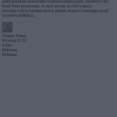
amerykańskim środowisku kontrwywiadowczym. Dyrektor FBI
Kash Patel przekonuje, że ruch ten ma na celu walkę z
przestępczością transnarodową, jednak eksperci ostrzegają przed
ryzykiem infiltracji.
Tomasz Pałasz
Wczoraj 21:52
4 min
Reklama
Reklama