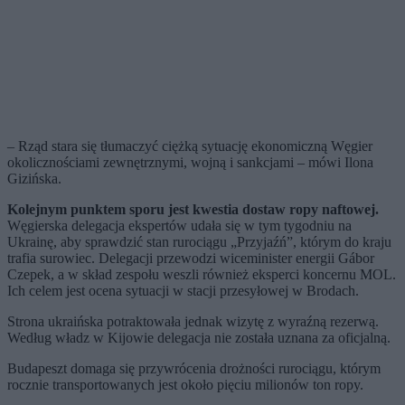
– Rząd stara się tłumaczyć ciężką sytuację ekonomiczną Węgier
okolicznościami zewnętrznymi, wojną i sankcjami – mówi Ilona
Gizińska.
Kolejnym punktem sporu jest kwestia dostaw ropy naftowej.
Węgierska delegacja ekspertów udała się w tym tygodniu na
Ukrainę, aby sprawdzić stan rurociągu „Przyjaźń”, którym do kraju
trafia surowiec. Delegacji przewodzi wiceminister energii Gábor
Czepek, a w skład zespołu weszli również eksperci koncernu MOL.
Ich celem jest ocena sytuacji w stacji przesyłowej w Brodach.
Strona ukraińska potraktowała jednak wizytę z wyraźną rezerwą.
Według władz w Kijowie delegacja nie została uznana za oficjalną.
Budapeszt domaga się przywrócenia drożności rurociągu, którym
rocznie transportowanych jest około pięciu milionów ton ropy.