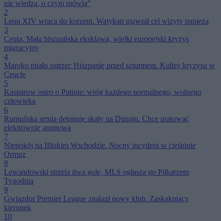
nie wiedzą, o czym mówią”
2
Leon XIV wraca do korzeni. Watykan ujawnił cel wizyty papieża
3
Ceuta. Mała hiszpańska eksklawa, wielki europejski kryzys
migracyjny
4
Maroko miało ostrzec Hiszpanię przed szturmem. Kulisy kryzysu w
Ceucie
5
Kasparow ostro o Putinie: wróg każdego normalnego, wolnego
człowieka
6
Rumuńska armia detonuje skały na Dunaju. Chce uratować
elektrownię atomową
7
Niepokój na Bliskim Wschodzie. Nocny incydent w cieśninie
Ormuz
8
Lewandowski strzela dwa gole, MLS ogłasza go Piłkarzem
Tygodnia
9
Gwiazdor Premier League znalazł nowy klub. Zaskakujący
kierunek
10