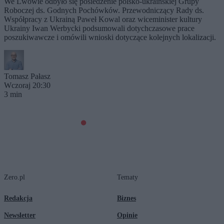
We Lwowie odbyło się posiedzenie polsko-ukraińskiej Grupy
Roboczej ds. Godnych Pochówków. Przewodniczący Rady ds.
Współpracy z Ukrainą Paweł Kowal oraz wiceminister kultury
Ukrainy Iwan Werbycki podsumowali dotychczasowe prace
poszukiwawcze i omówili wnioski dotyczące kolejnych lokalizacji.
Tomasz Pałasz
Wczoraj 20:30
3 min
Zero.pl
Tematy
Redakcja
Biznes
Newsletter
Opinie