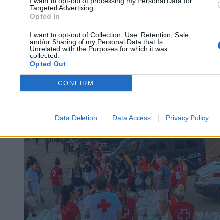
I want to opt-out of processing my Personal Data for
Zaskakująca sytuacja w brazylijskim stanie Mato Grosso. Tuż przed
Targeted Advertising.
rozpoczęciem obrad przez drzwi frontowe lokalnego parlamentu ze
Opted In
spokojem wkroczyły dwie kapibary. Największe gryzonie świata
bez pośpiechu zwiedziły recepcję, nie przejmując się obecnością
I want to opt-out of Collection, Use, Retention, Sale,
ludzi.
and/or Sharing of my Personal Data that Is
Unrelated with the Purposes for which it was
collected.
Opted Out
Agnieszka Waś-Turecka
CONFIRM
Dzisiaj 11:42
2 min
Świat
Data Deletion
Data Access
Privacy Policy