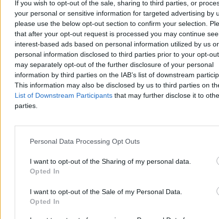
If you wish to opt-out of the sale, sharing to third parties, or proce
Agnieszka Waś-Turecka
Dzisiaj 12:40
your personal or sensitive information for targeted advertising by 
3 min
please use the below opt-out section to confirm your selection. Pl
that after your opt-out request is processed you may continue see
Świat
interest-based ads based on personal information utilized by us or
personal information disclosed to third parties prior to your opt-ou
may separately opt-out of the further disclosure of your personal
information by third parties on the IAB’s list of downstream partici
This information may also be disclosed by us to third parties on t
List of Downstream Participants
that may further disclose it to othe
parties.
Personal Data Processing Opt Outs
I want to opt-out of the Sharing of my personal data.
Opted In
Kapibary przyszły z wizytą. Zaskakujące
I want to opt-out of the Sale of my Personal Data.
Opted In
nagranie trafiło do sieci