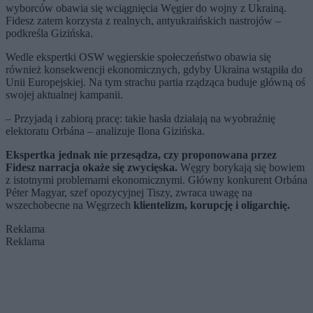
wyborców obawia się wciągnięcia Węgier do wojny z Ukrainą.
Fidesz zatem korzysta z realnych, antyukraińskich nastrojów –
podkreśla Gizińska.
Wedle ekspertki OSW węgierskie społeczeństwo obawia się
również konsekwencji ekonomicznych, gdyby Ukraina wstąpiła do
Unii Europejskiej. Na tym strachu partia rządząca buduje główną oś
swojej aktualnej kampanii.
– Przyjadą i zabiorą pracę: takie hasła działają na wyobraźnię
elektoratu Orbána – analizuje Ilona Gizińska.
Ekspertka jednak nie przesądza, czy proponowana przez
Fidesz narracja okaże się zwycięska.
Węgry borykają się bowiem
z istotnymi problemami ekonomicznymi. Główny konkurent Orbána
Péter Magyar, szef opozycyjnej Tiszy, zwraca uwagę na
wszechobecne na Węgrzech
klientelizm, korupcję i oligarchię.
Reklama
Reklama