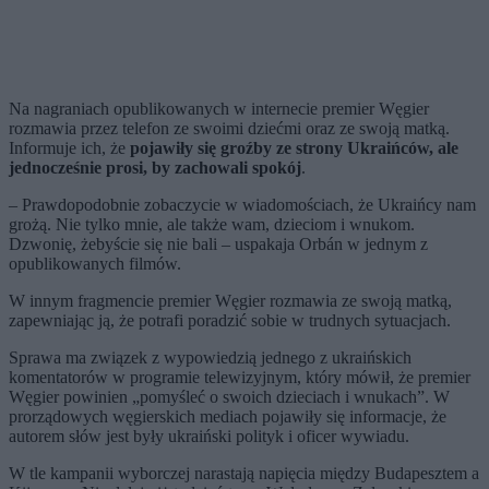
Na nagraniach opublikowanych w internecie premier Węgier
rozmawia przez telefon ze swoimi dziećmi oraz ze swoją matką.
Informuje ich, że
pojawiły się groźby ze strony Ukraińców, ale
jednocześnie prosi, by zachowali spokój
.
– Prawdopodobnie zobaczycie w wiadomościach, że Ukraińcy nam
grożą. Nie tylko mnie, ale także wam, dzieciom i wnukom.
Dzwonię, żebyście się nie bali – uspakaja Orbán w jednym z
opublikowanych filmów.
W innym fragmencie premier Węgier rozmawia ze swoją matką,
zapewniając ją, że potrafi poradzić sobie w trudnych sytuacjach.
Sprawa ma związek z wypowiedzią jednego z ukraińskich
komentatorów w programie telewizyjnym, który mówił, że premier
Węgier powinien „pomyśleć o swoich dzieciach i wnukach”. W
prorządowych węgierskich mediach pojawiły się informacje, że
autorem słów jest były ukraiński polityk i oficer wywiadu.
W tle kampanii wyborczej narastają napięcia między Budapesztem a