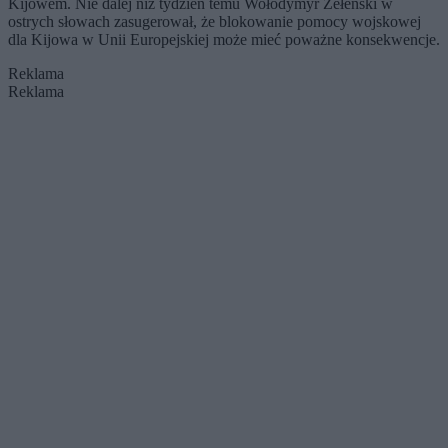
Kijowem. Nie dalej niż tydzień temu Wołodymyr Zełenski w
ostrych słowach zasugerował, że blokowanie pomocy wojskowej
dla Kijowa w Unii Europejskiej może mieć poważne konsekwencje.
Reklama
Reklama