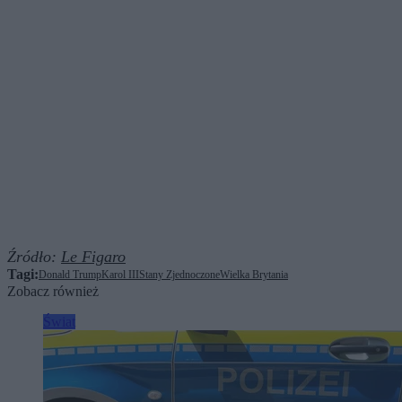
Źródło:
Le Figaro
Tagi:
Donald Trump
Karol III
Stany Zjednoczone
Wielka Brytania
Zobacz również
Świat