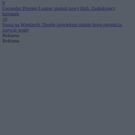
9
Gwiazdor Premier League znalazł nowy klub. Zaskakujący
kierunek
10
Susza na Węgrzech. Drugie największe miasto kraju ogranicza
zużycie wody
Reklama
Reklama