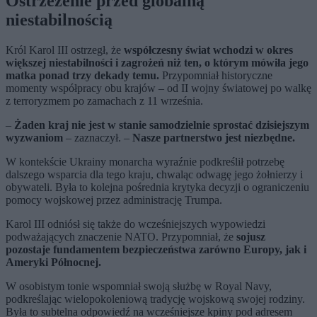
Ostrzeżenie przed globalną
niestabilnością
Król Karol III ostrzegł, że
współczesny świat wchodzi w okres
większej niestabilności i zagrożeń niż ten, o którym mówiła jego
matka ponad trzy dekady temu.
Przypomniał historyczne
momenty współpracy obu krajów – od II wojny światowej po walkę
z terroryzmem po zamachach z 11 września.
–
Żaden kraj nie jest w stanie samodzielnie sprostać dzisiejszym
wyzwaniom
– zaznaczył. –
Nasze partnerstwo jest niezbędne.
W kontekście Ukrainy monarcha wyraźnie podkreślił potrzebę
dalszego wsparcia dla tego kraju, chwaląc odwagę jego żołnierzy i
obywateli. Była to kolejna pośrednia krytyka decyzji o ograniczeniu
pomocy wojskowej przez administrację Trumpa.
Karol III odniósł się także do wcześniejszych wypowiedzi
podważających znaczenie NATO. Przypomniał, że
sojusz
pozostaje fundamentem bezpieczeństwa zarówno Europy, jak i
Ameryki Północnej.
W osobistym tonie wspomniał swoją służbę w Royal Navy,
podkreślając wielopokoleniową tradycję wojskową swojej rodziny.
Była to subtelna odpowiedź na wcześniejsze kpiny pod adresem