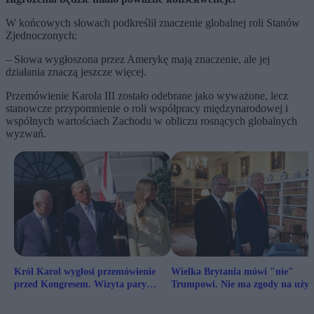
W końcowych słowach podkreślił znaczenie globalnej roli Stanów
Zjednoczonych:
– Słowa wygłoszona przez Amerykę mają znaczenie, ale jej
działania znaczą jeszcze więcej.
Przemówienie Karola III zostało odebrane jako wyważone, lecz
stanowcze przypomnienie o roli współpracy międzynarodowej i
wspólnych wartościach Zachodu w obliczu rosnących globalnych
wyzwań.
Król Karol wygłosi przemówienie
Wielka Brytania mówi "nie"
przed Kongresem. Wizyta pary
Trumpowi. Nie ma zgody na użyc
królewskiej w USA
baz do ataku na Iran