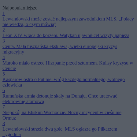
Najpopularniejsze
1
Lewandowski może zostać najlepszym zawodnikiem MLS. „Polacy
nie wiedzą, o czym mówią”
2
Leon XIV wraca do korzeni. Watykan ujawnił cel wizyty papieża
3
Ceuta. Mała hiszpańska eksklawa, wielki europejski kryzys
migracyjny
4
Maroko miało ostrzec Hiszpanię przed szturmem. Kulisy kryzysu w
Ceucie
5
Kasparow ostro o Putinie: wróg każdego normalnego, wolnego
człowieka
6
Rumuńska armia detonuje skały na Dunaju. Chce uratować
elektrownię atomową
7
Niepokój na Bliskim Wschodzie. Nocny incydent w cieśninie
Ormuz
8
Lewandowski strzela dwa gole, MLS ogłasza go Piłkarzem
Tygodnia