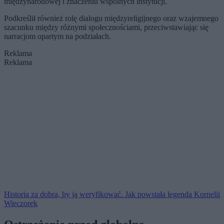
międzynarodowej i znaczeniu wspólnych instytucji.
Podkreślił również rolę dialogu międzyreligijnego oraz wzajemnego
szacunku między różnymi społecznościami, przeciwstawiając się
narracjom opartym na podziałach.
Reklama
Reklama
Historia za dobra, by ją weryfikować. Jak powstała legenda Kornelii
Wieczorek