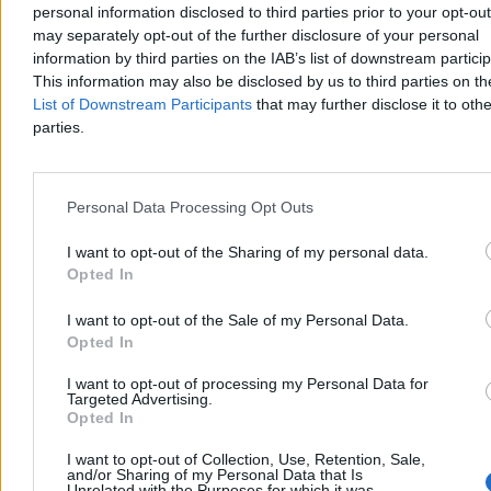
rozpoczęciem obrad przez drzwi frontowe lokalnego parlamentu ze
personal information disclosed to third parties prior to your opt-ou
spokojem wkroczyły dwie kapibary. Największe gryzonie świata
may separately opt-out of the further disclosure of your personal
bez pośpiechu zwiedziły recepcję, nie przejmując się obecnością
information by third parties on the IAB’s list of downstream partici
ludzi.
This information may also be disclosed by us to third parties on t
List of Downstream Participants
that may further disclose it to othe
parties.
Agnieszka Waś-Turecka
Dzisiaj 11:42
2 min
Personal Data Processing Opt Outs
Świat
I want to opt-out of the Sharing of my personal data.
Opted In
I want to opt-out of the Sale of my Personal Data.
Opted In
I want to opt-out of processing my Personal Data for
Targeted Advertising.
Opted In
I want to opt-out of Collection, Use, Retention, Sale,
and/or Sharing of my Personal Data that Is
Unrelated with the Purposes for which it was