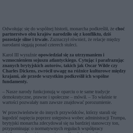
Odwołując się do wspólnej historii, monarcha podkreślił, że
choć
partnerstwo obu krajów narodziło się z konfliktu, dziś
pozostaje silne i trwałe.
Zaznaczył również, że relacje między
narodami sięgają ponad czterech stuleci.
Karol III wyraźnie
opowiedział się za utrzymaniem i
wzmocnieniem sojuszu atlantyckiego. Cytując i parafrazując
znanych brytyjskich autorów, takich jak Oscar Wilde czy
Charles Dickens, zwrócił uwagę na różnice kulturowe między
krajami, ale przede wszystkim podkreślił ich wspólne
fundamenty.
– Nasze narody funkcjonują w oparciu o te same tradycje
demokratyczne, prawne i społeczne – mówił. – To właśnie te
wartości pozwalały nam zawsze znajdować porozumienie.
W przeciwieństwie do innych przywódców, którzy starali się
łagodzić napięcia poprzez ustępstwa wobec administracji Trumpa,
brytyjski monarcha zdecydował się na bardziej stanowczy ton,
przypominając o normatywnych regułach współpracy