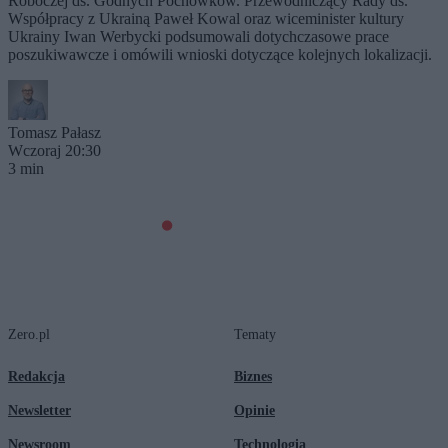
Roboczej ds. Godnych Pochówków. Przewodniczący Rady ds.
Współpracy z Ukrainą Paweł Kowal oraz wiceminister kultury
Ukrainy Iwan Werbycki podsumowali dotychczasowe prace
poszukiwawcze i omówili wnioski dotyczące kolejnych lokalizacji.
Tomasz Pałasz
Wczoraj 20:30
3 min
Zero.pl
Tematy
Redakcja
Biznes
Newsletter
Opinie
Newsroom
Technologia