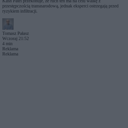
Kash Patel przekonuje, że ruch ten ma na celu walkę z
przestępczością transnarodową, jednak eksperci ostrzegają przed
ryzykiem infiltracji.
Tomasz Pałasz
Wczoraj 21:52
4 min
Reklama
Reklama