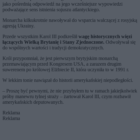
jako pośrednią odpowiedź na jego wcześniejsze wypowiedzi
podważające sens istnienia sojuszu atlantyckiego.
Monarcha kilkukrotnie nawoływał do wsparcia walczącej z rosyjską
agresją Ukrainy.
Przede wszystkim Karol III podkreślił
wagę historycznych więzi
łączących Wielką Brytanię i Stany Zjednoczone.
Odwoływał się
do wspólnych wartości i tradycji demokratycznych.
Król przypomniał, że jest pierwszym brytyjskim monarchą
przemawiającym przed Kongresem USA, a zarazem drugim
suwerenem po królowej Elżbiecie II, która uczyniła to w 1991 r.
W lekkim tonie nawiązał do historii amerykańskiej niepodległości.
– Proszę być pewnymi, że nie przybyłem tu w ramach jakiejkolwiek
próby manewru tylnej straży – żartował Karol III, czym rozbawił
amerykańskich deputowanych.
Reklama
Reklama