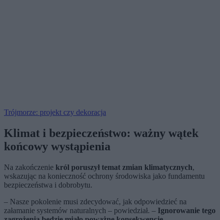
Trójmorze: projekt czy dekoracja
Klimat i bezpieczeństwo: ważny wątek
końcowy wystąpienia
Na zakończenie
król poruszył temat zmian klimatycznych
,
wskazując na konieczność ochrony środowiska jako fundamentu
bezpieczeństwa i dobrobytu.
– Nasze pokolenie musi zdecydować, jak odpowiedzieć na
załamanie systemów naturalnych – powiedział. –
Ignorowanie tego
zagrożenia będzie miało poważne konsekwencje.