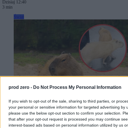
Dzisiaj 12:40
3 min
Świat
prod zero -
Do Not Process My Personal Information
If you wish to opt-out of the sale, sharing to third parties, or proce
Kapibary przyszły z wizytą. Zaskakujące
your personal or sensitive information for targeted advertising by 
nagranie trafiło do sieci
please use the below opt-out section to confirm your selection. Pl
that after your opt-out request is processed you may continue see
Zaskakująca sytuacja w brazylijskim stanie Mato Grosso. Tuż przed
interest-based ads based on personal information utilized by us or