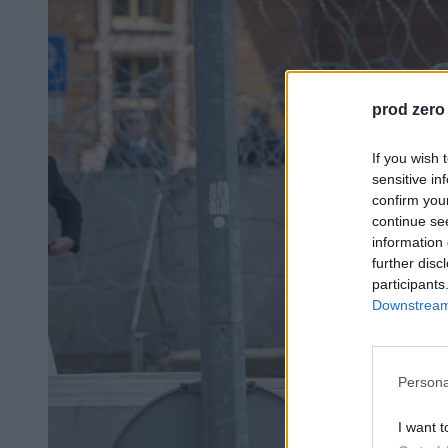
prod zero
If you wish 
sensitive in
confirm you
continue se
information 
further disc
participants
Downstream 
Persona
I want t