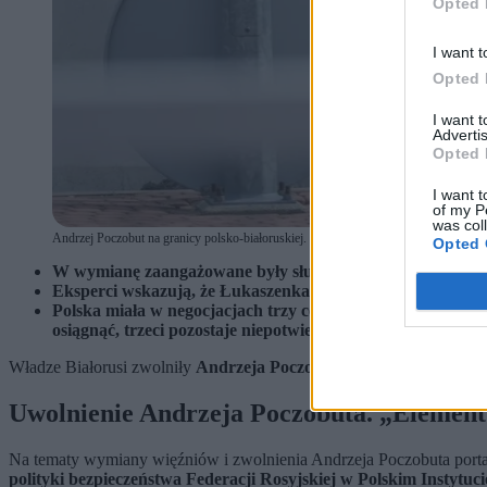
Opted 
I want t
Opted 
I want 
Advertis
Opted 
I want t
of my P
was col
Andrzej Poczobut na granicy polsko-białoruskiej. (fot. Tomasz Siemoniak / X)
Opted 
W wymianę zaangażowane były służby siedmiu państw, w t
Eksperci wskazują, że Łukaszenka traktuje zwalnianie więź
Polska miała w negocjacjach trzy cele: powrót Poczobuta, 
osiągnąć, trzeci pozostaje niepotwierdzony
Władze Białorusi zwolniły
Andrzeja Poczobuta
– działacza polskiej
Uwolnienie Andrzeja Poczobuta. „Element
Na tematy wymiany więźniów i zwolnienia Andrzeja Poczobuta porta
polityki bezpieczeństwa Federacji Rosyjskiej w Polskim Insty