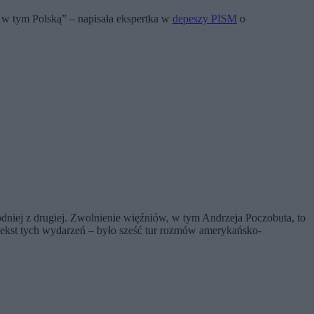
 w tym Polską” – napisała ekspertka w
depeszy PISM
o
odniej z drugiej. Zwolnienie więźniów, w tym Andrzeja Poczobuta, to
ekst tych wydarzeń – było sześć tur rozmów amerykańsko-