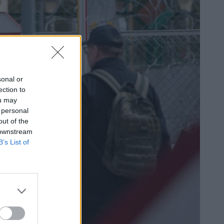
sonal or
ection to
ou may
 personal
out of the
 downstream
B’s List of