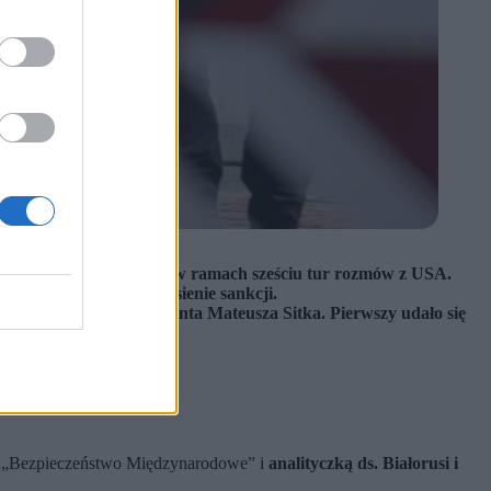
zwolniła już 444 osoby w ramach sześciu tur rozmów z USA.
hodem w zamian za zniesienie sankcji.
 sprawcy śmierci sierżanta Mateusza Sitka. Pierwszy udało się
 „Bezpieczeństwo Międzynarodowe” i
analityczką ds. Białorusi i