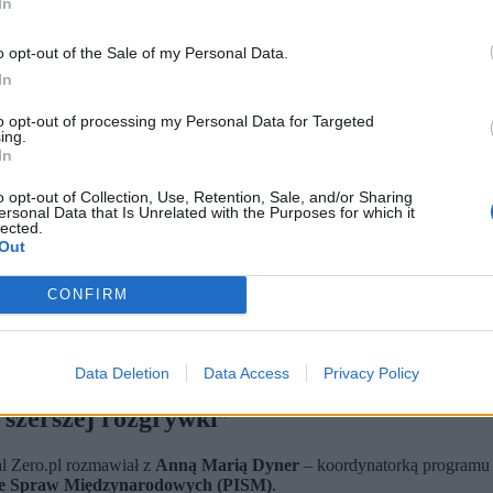
In
o opt-out of the Sale of my Personal Data.
In
to opt-out of processing my Personal Data for Targeted
ing.
In
o opt-out of Collection, Use, Retention, Sale, and/or Sharing
ersonal Data that Is Unrelated with the Purposes for which it
lected.
Out
ym polska Agencja Wywiadu i białoruskie KGB. Łącznie Białoruś 
niów jako narzędzie nacisku – sygnał gotowości do dialogu z Zac
CONFIRM
wyciszenie kryzysu migracyjnego na granicy oraz uzyskanie danych
 mniejszości i dziennikarza.
Data Deletion
Data Access
Privacy Policy
 szerszej rozgrywki”
l Zero.pl rozmawiał z
Anną Marią Dyner
– koordynatorką programu
tucie Spraw Międzynarodowych (PISM)
.