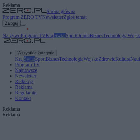
Reklama
Strona główna
Program ZERO TV
Newsletter
Zgłoś temat
Zaloguj
Na żywo
Program TV
Kraj
Świat
Sport
Opinie
Biznes
Technologia
Wojsk
Wszystkie kategorie
Kraj
Świat
Sport
Biznes
Technologia
Wojsko
Zdrowie
Kultura
Nau
Program TV
Najnowsze
Newsletter
Redakcja
Reklama
Regulamin
Kontakt
Reklama
Reklama