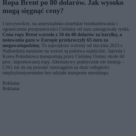
Ropa Brent po 80 dolarów. Jak wysoko
mogą sięgnąć ceny?
I rzeczywiście, na amerykańsko-izraelskie bombardowania i
ograniczenia przepustowości Cieśniny od razu zareagowały rynki
.
Cena ropy Brent wzrosła z 50 do 80 dolarów za baryłkę, a
notowania gazu w Europie przekroczyły 65 euro za
megawatogodzinę.
To największe wzrosty od stycznia 2023 r.
Najbardziej narażone na wzrost są państwa azjatyckie. Japonia i
Korea Południowa transportują przez Cieśninę Ormuz około 60
proc. importowanej ropy. Alternatywy praktycznie nie istnieją –
LNG nie da się przesłać rurociągiem na duże odległości
międzykontynentalne bez udziału transportu morskiego.
Reklama
Reklama