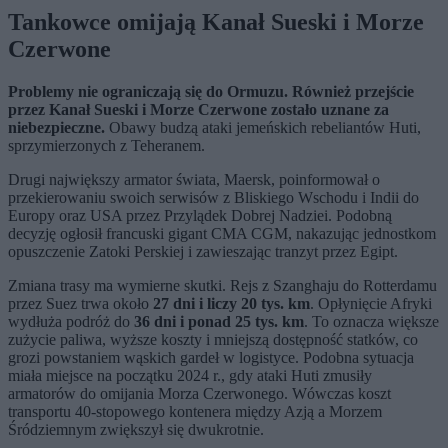
Tankowce omijają Kanał Sueski i Morze
Czerwone
Problemy nie ograniczają się do Ormuzu. Również przejście
przez Kanał Sueski i Morze Czerwone zostało uznane za
niebezpieczne.
Obawy budzą ataki jemeńskich rebeliantów Huti,
sprzymierzonych z Teheranem.
Drugi największy armator świata, Maersk, poinformował o
przekierowaniu swoich serwisów z Bliskiego Wschodu i Indii do
Europy oraz USA przez Przylądek Dobrej Nadziei. Podobną
decyzję ogłosił francuski gigant CMA CGM, nakazując jednostkom
opuszczenie Zatoki Perskiej i zawieszając tranzyt przez Egipt.
Zmiana trasy ma wymierne skutki. Rejs z Szanghaju do Rotterdamu
przez Suez trwa około
27 dni i liczy 20 tys. km
. Opłynięcie Afryki
wydłuża podróż do
36 dni i ponad 25 tys. km
. To oznacza większe
zużycie paliwa, wyższe koszty i mniejszą dostępność statków, co
grozi powstaniem wąskich gardeł w logistyce. Podobna sytuacja
miała miejsce na początku 2024 r., gdy ataki Huti zmusiły
armatorów do omijania Morza Czerwonego. Wówczas koszt
transportu 40-stopowego kontenera między Azją a Morzem
Śródziemnym zwiększył się dwukrotnie.