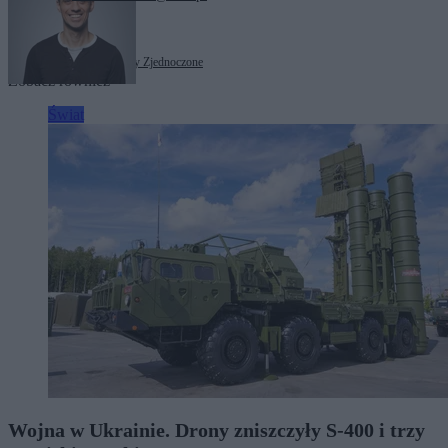
Tagi:
Egipt
Iran
Izrael
Stany Zjednoczone
Zobacz również
Świat
Wojna w Ukrainie. Drony zniszczyły S-400 i trzy