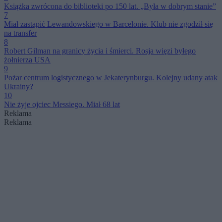
Książka zwrócona do biblioteki po 150 lat. „Była w dobrym stanie”
7
Miał zastąpić Lewandowskiego w Barcelonie. Klub nie zgodził się
na transfer
8
Robert Gilman na granicy życia i śmierci. Rosja więzi byłego
żołnierza USA
9
Pożar centrum logistycznego w Jekaterynburgu. Kolejny udany atak
Ukrainy?
10
Nie żyje ojciec Messiego. Miał 68 lat
Reklama
Reklama