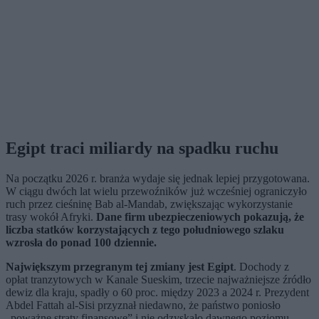
Egipt traci miliardy na spadku ruchu
Na początku 2026 r. branża wydaje się jednak lepiej przygotowana.
W ciągu dwóch lat wielu przewoźników już wcześniej ograniczyło
ruch przez cieśninę Bab al-Mandab, zwiększając wykorzystanie
trasy wokół Afryki.
Dane firm ubezpieczeniowych pokazują, że
liczba statków korzystających z tego południowego szlaku
wzrosła do ponad 100 dziennie.
Największym przegranym tej zmiany jest Egipt
. Dochody z
opłat tranzytowych w Kanale Sueskim, trzecie najważniejsze źródło
dewiz dla kraju, spadły o 60 proc. między 2023 a 2024 r. Prezydent
Abdel Fattah al-Sisi przyznał niedawno, że państwo poniosło
„poważne straty finansowe” i nie odzyskało dawnego poziomu