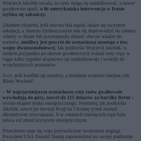
Wojciech Jakóbik uważa, że ceny mogą się ustabilizować, a nawet
gwałtownie spaść,
o ile amerykańska interwencja w Iranie
szybko się zakończy.
Zdaniem eksperta, jeśli obecna fala napięć okaże się szczytem
eskalacji, a Stanom Zjednoczonym uda się doprowadzić do zmiany
władzy w Iranie lub przynajmniej skłonić obecne władze do
rozmów,
możliwy jest powrót do scenariusza znanego z tzw.
wojny dwunastodniowej
. Jak podkreśla Wojciech Jakóbik, w
tamtym przypadku po okresie gwałtownych wahań ceny ropy w
ciągu kilku tygodni stopniowo się ustabilizowały i wróciły do
wcześniejszych poziomów.
A co, jeśli konflikt się zaostrzy, a działania wojenne obejmą cały
Bliski Wschód?
–
W najczarniejszym scenariuszu ceny znów gwałtownie
wywindują do góry, nawet do 115 dolarów za baryłkę Brent –
ocenia ekspert rynku energetycznego. Niemniej, jak podkreśla
Jakóbik, nawet po inwazji Rosji na Ukrainę rynek znalazł
alternatywne rozwiązania. A w ostatnich miesiącach ropa była
tańsza niż przed kryzysem energetycznym.
Priorytetem staje się więc przywrócenie swobodnej żeglugi.
Prezydent USA Donald Trump zapowiedział na swojej platformie