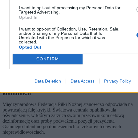
I want to opt-out of processing my Personal Data for
Targeted Advertising.
Opted In
I want to opt-out of Collection, Use, Retention, Sale,
and/or Sharing of my Personal Data that Is
Unrelated with the Purposes for which it was
collected.
Opted Out
CONFIRM
Data Deletion
Data Access
Privacy Policy
FIFA broni Infantino. Wydano specjalny
komunikat
Międzynarodowa Federacja Piłki Nożnej stanowczo odpowiada na
powracającą falę krytyki. Światowa centrala opublikowała
oświadczenie, w którym zarzuca swoim przeciwnikom celową
dezinformację oraz próby podważenia pozycji prezydenta
Gianniego Infantino po doniesieniach o rzekomych dawnych
nieprawidłowościach.