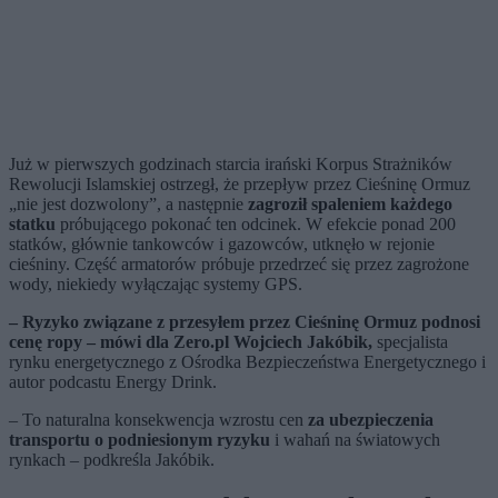
Już w pierwszych godzinach starcia irański Korpus Strażników
Rewolucji Islamskiej ostrzegł, że przepływ przez Cieśninę Ormuz
„nie jest dozwolony”, a następnie
zagroził spaleniem każdego
statku
próbującego pokonać ten odcinek. W efekcie ponad 200
statków, głównie tankowców i gazowców, utknęło w rejonie
cieśniny. Część armatorów próbuje przedrzeć się przez zagrożone
wody, niekiedy wyłączając systemy GPS.
– Ryzyko związane z przesyłem przez Cieśninę Ormuz podnosi
cenę ropy – mówi dla Zero.pl Wojciech Jakóbik,
specjalista
rynku energetycznego z Ośrodka Bezpieczeństwa Energetycznego i
autor podcastu Energy Drink.
– To naturalna konsekwencja wzrostu cen
za ubezpieczenia
transportu o podniesionym ryzyku
i wahań na światowych
rynkach – podkreśla Jakóbik.