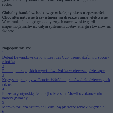
ruchu.
Globalny handel wchodzi więc w kolejny okres niepewności.
Choć alternatywne trasy istnieją, są droższe i mniej efektywne
.
W warunkach napięć geopolitycznych nawet wąskie gardła na
mapie mogą zachwiać całym systemem dostaw energii i towarów na
świecie.
Najpopularniejsze
1
Debiut Lewandowskiego w Leagues Cup. Trener gości wyrzucony
z boiska
2
Ranking europejskich wywiadów. Polska w pierwszej dziesiątce
3
Kryzys migracyjny w Ceucie. Wśród migrantów dużo dziewczynek
i dzieci
4
Prezes argentyńskiej federacji o Messim. Mówił o zakończeniu
kariery gwiazdy
5
Maroko rozlicza szturm na Ceutę. Są pierwsze wyroki więzienia
6