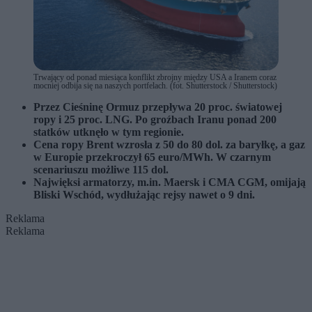
Trwający od ponad miesiąca konflikt zbrojny między USA a Iranem coraz
mocniej odbija się na naszych portfelach. (fot. Shutterstock / Shutterstock)
Przez Cieśninę Ormuz przepływa 20 proc. światowej
ropy i 25 proc. LNG. Po groźbach Iranu ponad 200
statków utknęło w tym regionie.
Cena ropy Brent wzrosła z 50 do 80 dol. za baryłkę, a gaz
w Europie przekroczył 65 euro/MWh. W czarnym
scenariuszu możliwe 115 dol.
Najwięksi armatorzy, m.in. Maersk i CMA CGM, omijają
Bliski Wschód, wydłużając rejsy nawet o 9 dni.
Reklama
Reklama