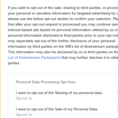
If you wish to opt-out of the sale, sharing to third parties, or proce
your personal or sensitive information for targeted advertising by 
please use the below opt-out section to confirm your selection. Pl
that after your opt-out request is processed you may continue see
interest-based ads based on personal information utilized by us or
Pierwszy taki apel papieża Leona XIV. Zwrócił się
personal information disclosed to third parties prior to your opt-ou
do Rosji i Ukrainy
may separately opt-out of the further disclosure of your personal
information by third parties on the IAB’s list of downstream partici
Podczas niedzielnego spotkania z wiernymi na placu Świętego
This information may also be disclosed by us to third parties on t
Piotra papież Leon XIV skierował jednoznaczne wezwanie do
List of Downstream Participants
that may further disclose it to othe
władz w Moskwie i Kijowie. Głowa Kościoła katolickiego domaga
parties.
się natychmiastowego wstrzymania uderzeń w obiekty cywilne oraz
powrotu do rozmów dyplomatycznych.
Personal Data Processing Opt Outs
Agnieszka Waś-Turecka
I want to opt-out of the Sharing of my personal data.
Dzisiaj 13:38
Opted In
3 min
Świat
I want to opt-out of the Sale of my Personal Data.
Opted In