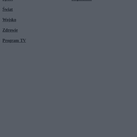
Świat
Wojsko
Zdrowie
Program TV
© 2026 Kanał Zero Spółka Akcyjna