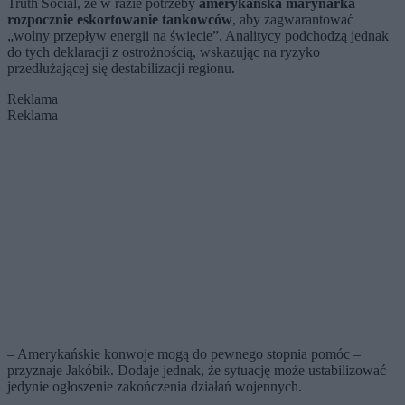
Truth Social, że w razie potrzeby
amerykańska marynarka
rozpocznie eskortowanie tankowców
, aby zagwarantować
„wolny przepływ energii na świecie”. Analitycy podchodzą jednak
do tych deklaracji z ostrożnością, wskazując na ryzyko
przedłużającej się destabilizacji regionu.
Reklama
Reklama
– Amerykańskie konwoje mogą do pewnego stopnia pomóc –
przyznaje Jakóbik. Dodaje jednak, że sytuację może ustabilizować
jedynie ogłoszenie zakończenia działań wojennych.