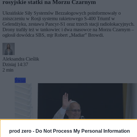
rosyjskie statki na Morzu Czarnym
Ukraińskie Siły Systemów Bezzałogowych poinformowały o
zniszczeniu w Rosji systemu rakietowego S-400 Triumf w
Gelendżyku, zestawu Pancyr-S1 oraz trzech stacji radiolokacyjnych.
Drony trafiły też w tankowiec i dwa masowce na Morzu Czarnym –
ogłosił dowódca SBS, mjr Robert „Madiar” Browdi.
Aleksandra Cieślik
Dzisiaj 14:37
2 min
Świat
prod zero -
Do Not Process My Personal Information