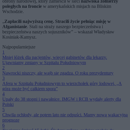
obrony narodowej, który zamieścił w sieci
nazwiska żołnierzy
poległych na froncie
w amerykańskich misjach na Bliskim
Wschodzie.
„
Zapłacili najwyższą cenę. Stracili życie pełniąc misję w
Afganistanie
. Stali na straży naszego bezpieczeństwa i
bezpieczeństwa naszych sojuszników” – wskazał Władysław
Kosiniak-Kamysz.
Najpopularniejsze
1
Mniej łóżek dla pacjentów, więcej gabinetów dla lekarzy.
Ujawniamy zmiany w Szpitalu Południowym
2
Nawrocki niszczy, ale wajb się zgadza. O roku prezydentury
3
Afera w Szpitalu Południowym to wierzchołek góry lodowej. „A
góra może być całkiem spora”
4
Upały do 38 stopni i nawałnice. IMGW i RCB wydały alerty dla
Polski
5
Chwila ochłody, ale potem lato nie odpuści. Mamy nową wakacyjną
prognozę
6