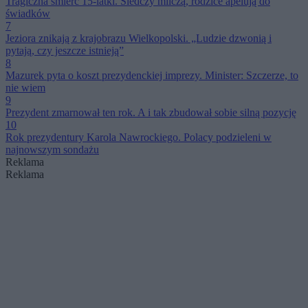
Tragiczna śmierć 15-latki. Śledczy milczą, rodzice apelują do
świadków
7
Jeziora znikają z krajobrazu Wielkopolski. „Ludzie dzwonią i
pytają, czy jeszcze istnieją”
8
Mazurek pyta o koszt prezydenckiej imprezy. Minister: Szczerze, to
nie wiem
9
Prezydent zmarnował ten rok. A i tak zbudował sobie silną pozycję
10
Rok prezydentury Karola Nawrockiego. Polacy podzieleni w
najnowszym sondażu
Reklama
Reklama