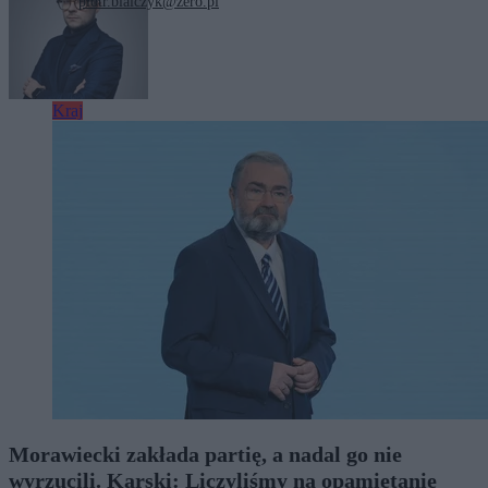
piotr.bialczyk@zero.pl
Zobacz również
Kraj
Morawiecki zakłada partię, a nadal go nie
wyrzucili. Karski: Liczyliśmy na opamiętanie