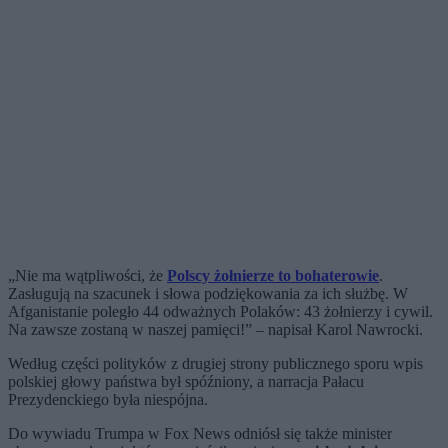
„Nie ma wątpliwości, że
Polscy żołnierze to bohaterowie
.
Zasługują na szacunek i słowa podziękowania za ich służbę. W
Afganistanie poległo 44 odważnych Polaków: 43 żołnierzy i cywil.
Na zawsze zostaną w naszej pamięci!” – napisał Karol Nawrocki.
Według części polityków z drugiej strony publicznego sporu wpis
polskiej głowy państwa był spóźniony, a narracja Pałacu
Prezydenckiego była niespójna.
Do wywiadu Trumpa w Fox News odniósł się także minister