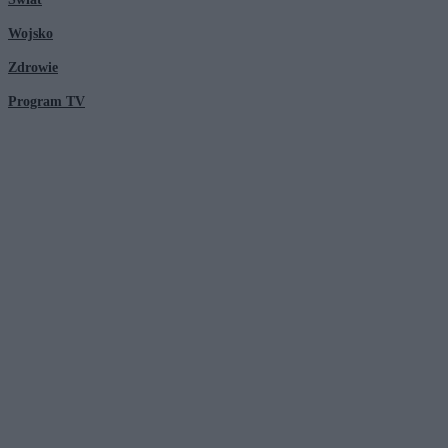
Wojsko
Zdrowie
Program TV
© 2026 Kanał Zero Spółka Akcyjna