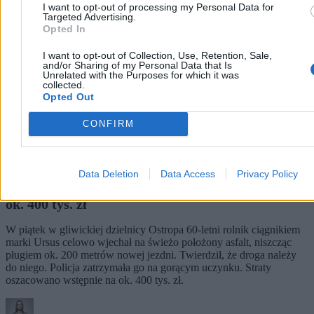
I want to opt-out of processing my Personal Data for
Targeted Advertising.
Opted In
I want to opt-out of Collection, Use, Retention, Sale,
and/or Sharing of my Personal Data that Is
Unrelated with the Purposes for which it was
collected.
Opted Out
CONFIRM
Data Deletion
Data Access
Privacy Policy
Rolnik zaorał nowy asfalt w Gliwicach. Straty to
ok. 400 tys. zł
W piątek w gliwickiej dzielnicy Ostropa 60-letni rolnik ciągnikiem
marki Ursus celowo wjechał na świeżo położony asfalt, niszcząc
pługiem ok. 200 metrów nowej jezdni. Twierdził, że droga należy
do niego. Policja zatrzymała go na gorącym uczynku. Straty
oszacowano wstępnie na ok. 400 tys. zł.