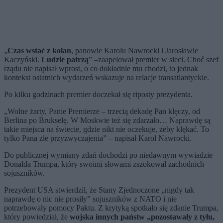
„
Czas wstać z kolan
, panowie Karolu Nawrocki i Jarosławie
Kaczyński.
Ludzie patrzą
” –zaapelował premier w sieci. Choć szef
rządu nie napisał wprost, o co dokładnie mu chodzi, to jednak
kontekst ostatnich wydarzeń wskazuje na relacje transatlantyckie.
Po kilku godzinach premier doczekał się riposty prezydenta.
„Wolne żarty, Panie Premierze – trzecią dekadę Pan klęczy, od
Berlina po Brukselę. W Moskwie też się zdarzało… Naprawdę są
takie miejsca na świecie, gdzie nikt nie oczekuje, żeby klękać. To
tylko Pana złe przyzwyczajenia” – napisał Karol Nawrocki.
Do publicznej wymiany zdań dochodzi po niedawnym wywiadzie
Donalda Trumpa, który swoimi słowami zszokował zachodnich
sojuszników.
Prezydent USA stwierdził
, że Stany Zjednoczone „nigdy tak
naprawdę o nic nie prosiły” sojuszników z NATO i nie
potrzebowały pomocy Paktu. Z krytyką spotkało się zdanie Trumpa,
który powiedział, że
wojska innych państw „pozostawały z tyłu,