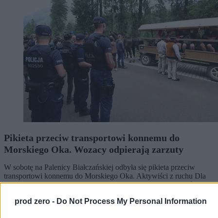
Pikieta przeciw transportowi konnemu do
Morskiego Oka. Wozacy odpierają zarzuty
W sobotę na Palenicy Białczańskiej odbyła się pikieta przeciw
transportowi konnemu do Morskiego Oka. Aktywiści z ruchu Dla
Zwierząt i DIOZ domagają się całkowitego zakazu przewozów,
twierdząc, że konie są męczone. Wozacy i eksperci weterynarii
prod zero -
Do Not Process My Personal Information
wskazują, że zwierzęta są corocznie badane i chronione
regulaminem TPN.