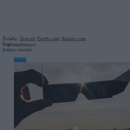
Źródła:
Zero.pl
Earth.com
Nature.com
,
,
Tagi:
nauka
Naukowcy
Zobacz również
Nauka