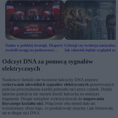
Nauka w polskiej strategii. Eksperci
Cyborgi czy ewolucja naturalna?
zwrócili uwagę na podstawowy
Jak człowiek będzie wyglądał za
problem
milion lat?
Odczyt DNA za pomocą sygnałów
elektrycznych
Naukowcy śledzili całe tworzone łańcuchy DNA poprzez
wykrywanie niewielkich sygnałów elektrycznych
generowanych
podczas przechodzenia każdej jednostki nici przez czujnik. Dzięki
takiemu podejściu nie musieli dzielić łańcucha na mniejsze
fragmenty. Drugie narzędzie wykorzystywali do
mapowania
fizycznego kształtu nici
. Połączenie obu metod dało im
wyraźniejszy obraz tego, co produkowały enzymy i jak formowały
się te długie nici DNA.