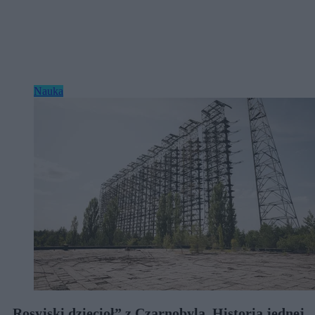
Nauka
„Rosyjski dzięcioł” z Czarnobyla. Historia jednej