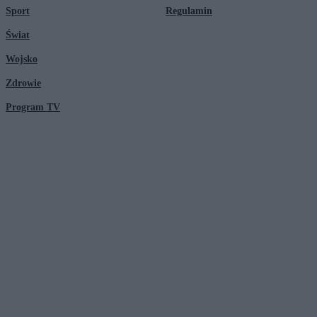
Sport
Regulamin
Świat
Wojsko
Zdrowie
Program TV
© 2026 Kanał Zero Spółka Akcyjna