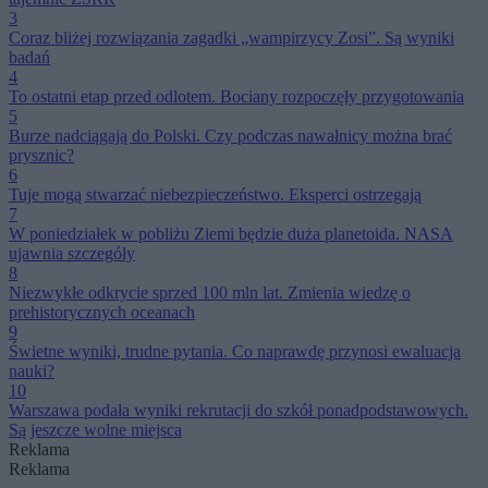
3
Coraz bliżej rozwiązania zagadki „wampirzycy Zosi”. Są wyniki
badań
4
To ostatni etap przed odlotem. Bociany rozpoczęły przygotowania
5
Burze nadciągają do Polski. Czy podczas nawałnicy można brać
prysznic?
6
Tuje mogą stwarzać niebezpieczeństwo. Eksperci ostrzegają
7
W poniedziałek w pobliżu Ziemi będzie duża planetoida. NASA
ujawnia szczegóły
8
Niezwykłe odkrycie sprzed 100 mln lat. Zmienia wiedzę o
prehistorycznych oceanach
9
Świetne wyniki, trudne pytania. Co naprawdę przynosi ewaluacja
nauki?
10
Warszawa podała wyniki rekrutacji do szkół ponadpodstawowych.
Są jeszcze wolne miejsca
Reklama
Reklama