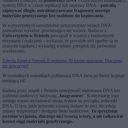
Naukowcy odkryli, że
polimerazy DNA
– czyli enzym katalizujący
syntezę DNA w czasie replikacji lub naprawy DNA –
potrafią
zapisywać długie, ustrukturyzowane fragmenty nowego
materiału genetycznego bez szablonu do kopiowania
.
W wytworzonych samodzielnie przez enzymy niciach DNA
zauważono wyraźne, powtarzające się wzorce. Badacze z
Uniwersytetu w Bristolu
powiązali te wzorce z konkretnymi
enzymami i reakcjami – wykazali, że powstałe nici zgodne są ze
znanymi regułami i wykazują większy porządek niż pierwotnie
oczekiwano.
Zdjęcia Ziemi z Artemis II zrobiono 10-letnim aparatem. Dlaczego
nie nowszym?
W normalnych warunkach polimeraza DNA litera po literze kopiuje
istniejącą nić.
Badaną przez zespół z Bristolu umiejętność budowania DNA bez
szablonu naukowcy nazywają „
bazgraniem
”. Kontynuację tego
samego wzoru stymulować mogą dodane na początku jednostki
DNA. O tym, jakie jednostki zostaną dodane do nici, decydują
zmiany temperatury i dostępne bloki budulcowe.
To sprzężenie
zwrotne wyjaśnia, dlaczego nici tworzą wzory, a nie całkowicie
losowe ciągi materiału genetycznego.