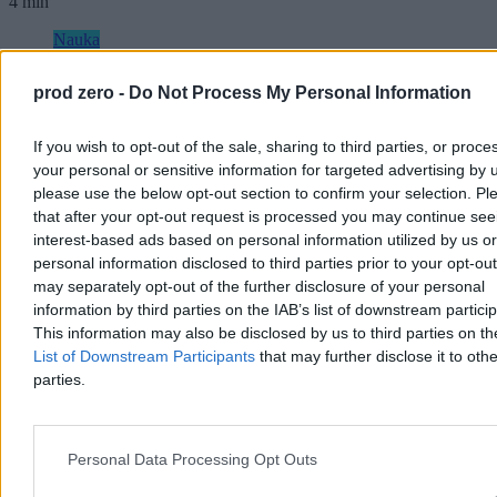
4 min
Nauka
prod zero -
Do Not Process My Personal Information
If you wish to opt-out of the sale, sharing to third parties, or proce
your personal or sensitive information for targeted advertising by 
please use the below opt-out section to confirm your selection. Pl
that after your opt-out request is processed you may continue see
interest-based ads based on personal information utilized by us or
personal information disclosed to third parties prior to your opt-ou
may separately opt-out of the further disclosure of your personal
information by third parties on the IAB’s list of downstream partici
This information may also be disclosed by us to third parties on t
List of Downstream Participants
that may further disclose it to othe
parties.
W poniedziałek w pobliżu Ziemi będzie duża
planetoida. NASA ujawnia szczegóły
W poniedziałek 10 sierpnia w pobliżu naszej planety przemknie
Personal Data Processing Opt Outs
duża planetoida 2019 NY2. Ciało niebieskie o średnicy nawet do
330 metrów minie Ziemię w bezpiecznej odległości. NASA