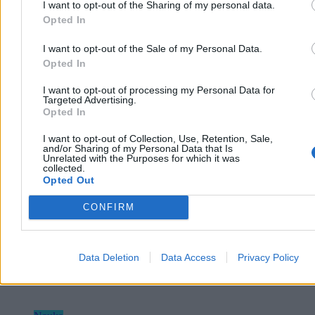
I want to opt-out of the Sharing of my personal data.
uspokaja, że obiekt nie stanowi zagrożenia, choć został
Opted In
zaklasyfikowany jako potencjalnie niebezpieczny.
I want to opt-out of the Sale of my Personal Data.
Opted In
Agnieszka Waś-Turecka
I want to opt-out of processing my Personal Data for
Wczoraj 07:41
Targeted Advertising.
2 min
Opted In
Reklama
Reklama
I want to opt-out of Collection, Use, Retention, Sale,
and/or Sharing of my Personal Data that Is
Unrelated with the Purposes for which it was
collected.
Opted Out
CONFIRM
Data Deletion
Data Access
Privacy Policy