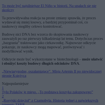
To może być najsilniejsze El Niño w historii. Na upałach się nie
skończy
Ta przewidywalna reakcja na proste zmiany sprawiła, że ​​proces
wydawał się mniej losowy, a bardziej przypominał coś, co
naukowcy mogliby celowo kontrolować.
Budowę nici DNA bez wzorca do skopiowania naukowcy
zauważyli po raz pierwszy kilkadziesiąt lat temu. Dotychczas proces
„bazgrania” traktowano jako ciekawostkę. Najnowsze odkrycie
pokazuje, że naukowcy mogą mapować, porównywać i
modyfikować wynik.
Odkrycie może być wykorzystane w biotechnologii –
może ułatwić
i obniżyć koszty budowy długich odcinków DNA
.
„Niewiarygodne, oszałamiające”. Misja Artemis II po niewidocznej
stronie Księżyca
Najpopularniejsze
1
Tylu Polaków je mięso. „To podstawa koszyka zakupowego”
2
„Rosyjski dzięcioł” z Czarnobyla. Historia jednej z największych
tajemnic ZSRR