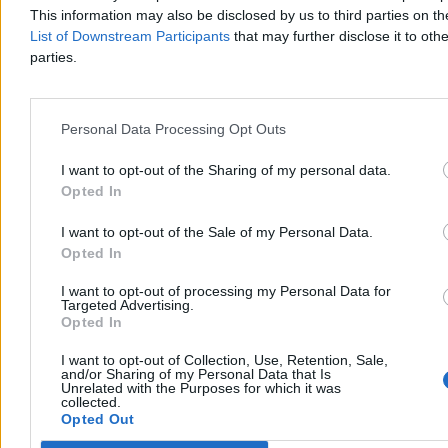
This information may also be disclosed by us to third parties on t
List of Downstream Participants
that may further disclose it to othe
parties.
Wiek emerytalny do zmiany? Pełczyńska-Nałęcz
tłumaczy się ze swoich słów
Personal Data Processing Opt Outs
– Dość chowania głowy w piasek. Wszyscy wiedzą, że jest problem
– tak minister funduszy i polityki regionalnej Katarzyna Pełczyńska-
Nałęcz odniosła się w programie „Tłit” WP do jej niedawnych słów
I want to opt-out of the Sharing of my personal data.
o wieku emerytalnym w Polsce. Liderka Polski 2050 jakiś czas
Opted In
temu zastanawiała się, czy bezdzietne kobiety nie powinny
przechodzić na emeryturę w tym samym wieku, co mężczyźni.
I want to opt-out of the Sale of my Personal Data.
Opted In
I want to opt-out of processing my Personal Data for
Katarzyna Dybińska
Targeted Advertising.
07.08.2026
Opted In
4 min
I want to opt-out of Collection, Use, Retention, Sale,
Biznes
and/or Sharing of my Personal Data that Is
Unrelated with the Purposes for which it was
collected.
Opted Out