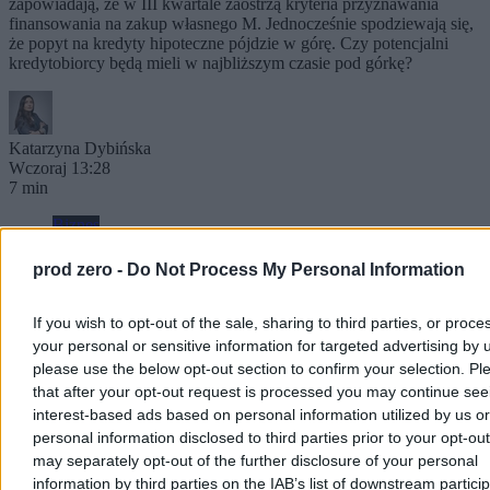
zapowiadają, że w III kwartale zaostrzą kryteria przyznawania
finansowania na zakup własnego M. Jednocześnie spodziewają się,
że popyt na kredyty hipoteczne pójdzie w górę. Czy potencjalni
kredytobiorcy będą mieli w najbliższym czasie pod górkę?
Katarzyna Dybińska
Wczoraj 13:28
7 min
Biznes
prod zero -
Do Not Process My Personal Information
If you wish to opt-out of the sale, sharing to third parties, or proce
your personal or sensitive information for targeted advertising by 
please use the below opt-out section to confirm your selection. Pl
that after your opt-out request is processed you may continue see
interest-based ads based on personal information utilized by us or
personal information disclosed to third parties prior to your opt-ou
may separately opt-out of the further disclosure of your personal
information by third parties on the IAB’s list of downstream partici