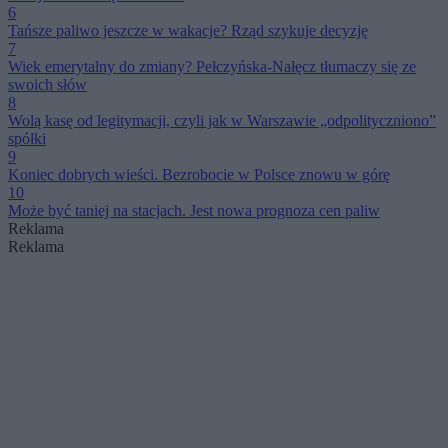
6
Tańsze paliwo jeszcze w wakacje? Rząd szykuje decyzję
7
Wiek emerytalny do zmiany? Pełczyńska-Nałęcz tłumaczy się ze
swoich słów
8
Wolą kasę od legitymacji, czyli jak w Warszawie „odpolityczniono”
spółki
9
Koniec dobrych wieści. Bezrobocie w Polsce znowu w górę
10
Może być taniej na stacjach. Jest nowa prognoza cen paliw
Reklama
Reklama