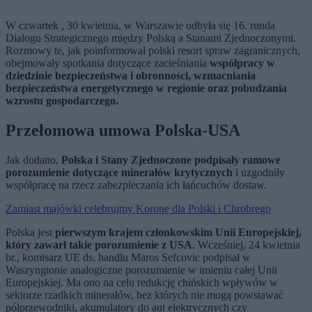
W czwartek , 30 kwietnia, w Warszawie odbyła się 16. runda
Dialogu Strategicznego między Polską a Stanami Zjednoczonymi.
Rozmowy te, jak poinformował polski resort spraw zagranicznych,
obejmowały spotkania dotyczące zacieśniania
współpracy w
dziedzinie bezpieczeństwa i obronności, wzmacniania
bezpieczeństwa energetycznego w regionie oraz pobudzania
wzrostu gospodarczego.
Przełomowa umowa Polska-USA
Jak dodano,
Polska i Stany Zjednoczone podpisały ramowe
porozumienie dotyczące minerałów krytycznych
i uzgodniły
współpracę na rzecz zabezpieczania ich łańcuchów dostaw.
Zamiast majówki celebrujmy Koronę dla Polski i Chrobrego
Polska jest
pierwszym krajem członkowskim Unii Europejskiej,
który zawarł takie porozumienie z USA
. Wcześniej, 24 kwietnia
br., komisarz UE ds. handlu Maros Sefcovic podpisał w
Waszyngtonie analogiczne porozumienie w imieniu całej Unii
Europejskiej. Ma ono na celu redukcję chińskich wpływów w
sektorze rzadkich minerałów, bez których nie mogą powstawać
półprzewodniki, akumulatory do aut elektrycznych czy