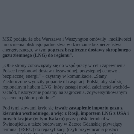
MSZ podaje, że oba Warszawa i Waszyngton omówiły „możliwości
umocnienia bliskiego partnerstwa w dziedzinie bezpieczeństwa
energetycznego, w tym
poprzez bezpieczne dostawy skroplonego
gazu ziemnego (LNG) do regionu
”.
„Obie strony zobowiązały się do współpracy w celu zapewnienia
Polsce i regionowi dostaw niezawodnej, przystępnej cenowo i
bezpiecznej energii” – czytamy w komunikacie. „Stany
Zjednoczone wyraziły poparcie dla aspiracji Polski, aby stać się
regionalnym hubem LNG, który zastąpi model zależności wschód–
zachód, historycznie podatny na zagrożenia, zdywersyfikowanym
systemem północ południe”.
Pod tymi słowami kryje się
trwałe zastąpienie importu gazu z
kierunku wschodniego, a więc z Rosji, importem LNG z USA i
innych krajów (w tym Kataru)
przez polski terminal w
Świnoujściu, a także budowany w Zatoce Gdańskiej pływający
terminal (FSRU) do regazyfikacji (czyli przywracania postaci