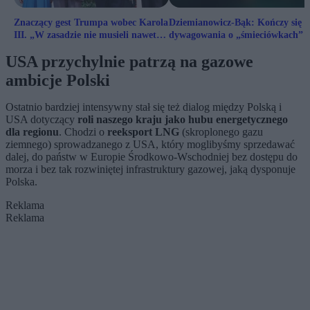
Znaczący gest Trumpa wobec Karola
Dziemianowicz-Bąk: Kończy się e
III. „W zasadzie nie musieli nawet
dywagowania o „śmieciówkach”
prosić!”
USA przychylnie patrzą na gazowe
ambicje Polski
Ostatnio bardziej intensywny stał się też dialog między Polską i
USA dotyczący
roli naszego kraju jako hubu energetycznego
dla regionu
. Chodzi o
reeksport LNG
(skroplonego gazu
ziemnego) sprowadzanego z USA, który moglibyśmy sprzedawać
dalej, do państw w Europie Środkowo-Wschodniej bez dostępu do
morza i bez tak rozwiniętej infrastruktury gazowej, jaką dysponuje
Polska.
Reklama
Reklama