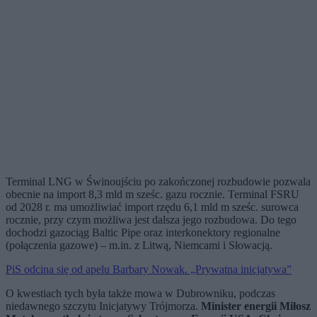
Terminal LNG w Świnoujściu po zakończonej rozbudowie pozwala
obecnie na import 8,3 mld m sześc. gazu rocznie. Terminal FSRU
od 2028 r. ma umożliwiać import rzędu 6,1 mld m sześc. surowca
rocznie, przy czym możliwa jest dalsza jego rozbudowa. Do tego
dochodzi gazociąg Baltic Pipe oraz interkonektory regionalne
(połączenia gazowe) – m.in. z Litwą, Niemcami i Słowacją.
PiS odcina się od apelu Barbary Nowak. „Prywatna inicjatywa”
O kwestiach tych była także mowa w Dubrowniku, podczas
niedawnego szczytu Inicjatywy Trójmorza.
Minister energii Miłosz