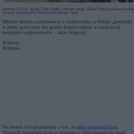
Sekretarz USA ds. energii, Chris Wright, i minister energii, Miłosz Motyka, podczas rozmó
Szczycie Trójmorza (fot. Ministerstwo Energii / Inne)
Minister Motyka zadeklarował w Dubrowniku, że Polska „pozostaje
w pełnej gotowości, aby pomóc krajom regionu w odejściu od
rosyjskich węglowodorów – także Węgrom”.
Reklama
Reklama
Na łamach Zero.pl pisaliśmy o tym, że
także prezydent Karol
Nawrocki zaangażował się w rozmowy z Amerykanami na temat