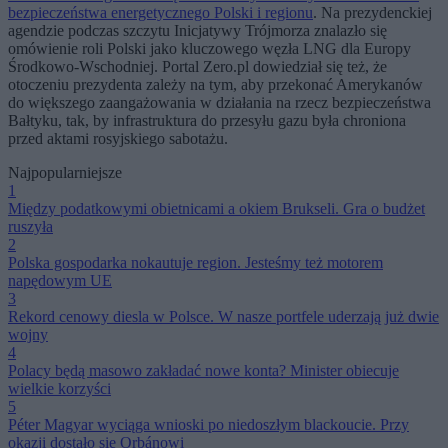
bezpieczeństwa energetycznego Polski i regionu
. Na prezydenckiej
agendzie podczas szczytu Inicjatywy Trójmorza znalazło się
omówienie roli Polski jako kluczowego węzła LNG dla Europy
Środkowo-Wschodniej. Portal Zero.pl dowiedział się też, że
otoczeniu prezydenta zależy na tym, aby przekonać Amerykanów
do większego zaangażowania w działania na rzecz bezpieczeństwa
Bałtyku, tak, by infrastruktura do przesyłu gazu była chroniona
przed aktami rosyjskiego sabotażu.
Najpopularniejsze
1
Między podatkowymi obietnicami a okiem Brukseli. Gra o budżet
ruszyła
2
Polska gospodarka nokautuje region. Jesteśmy też motorem
napędowym UE
3
Rekord cenowy diesla w Polsce. W nasze portfele uderzają już dwie
wojny
4
Polacy będą masowo zakładać nowe konta? Minister obiecuje
wielkie korzyści
5
Péter Magyar wyciąga wnioski po niedoszłym blackoucie. Przy
okazji dostało się Orbánowi