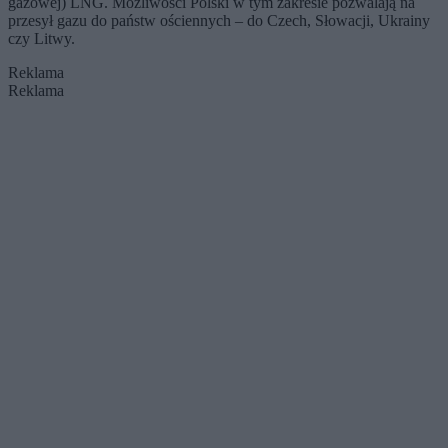
gazowej) LNG. Możliwości Polski w tym zakresie pozwalają na
przesył gazu do państw ościennych – do Czech, Słowacji, Ukrainy
czy Litwy.
Reklama
Reklama