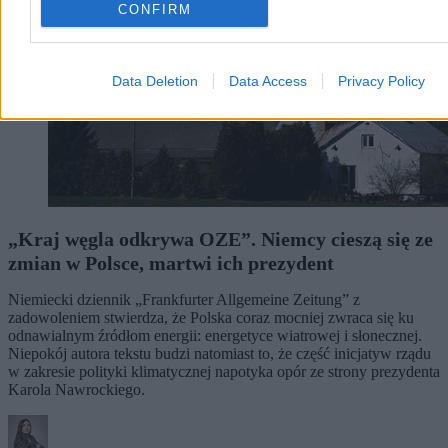
CONFIRM
Data Deletion
Data Access
Privacy Policy
„Kraj węgla odkrywa OZE”. Niemcy cieszą się ze
zmian w Polsce, martwi ich prezydent
Niemiecki dziennik „Frankfurter Allgemeine Zeitung” z
zadowoleniem stwierdza, że Polska coraz mocniej zwraca się ku
odnawialnym źródłom energii: energetyce wiatrowej i słonecznej.
Niepokój autora tekstu budzi natomiast to, że część inicjatyw rządu
w zakresie polityki klimatycznej napotyka opór ze strony prezydenta
Karola Nawrockiego.