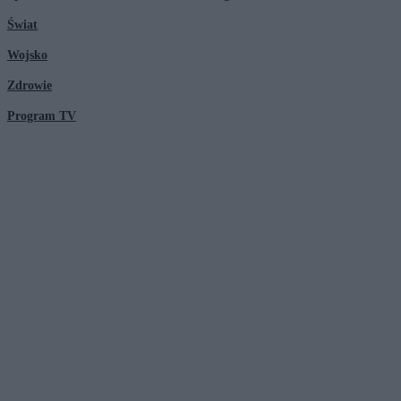
Świat
Wojsko
Zdrowie
Program TV
© 2026 Kanał Zero Spółka Akcyjna