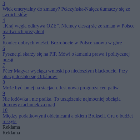
3
Wiek emerytalny do zmiany? Pełczyńska-Nałęcz tłumaczy się ze
swoich słów
4
„Kraj węgla odkrywa OZE”. Niemcy cieszą się ze zmian w Polsce,
martwi ich prezydent
5
Koniec dobrych wieści. Bezrobocie w Polsce znowu w górę
6
Pyszne.pl skarży się na PIP. Mówi o łamaniu prawa i politycznej
presji
7
Péter Magyar wyciąga wnioski po niedoszłym blackoucie. Przy
okazji dostało się Orbánowi
8
Może być taniej na stacjach. Jest nowa prognoza cen paliw
9
Nie lodówka i nie pralka. To urządzenie najmocniej obciąża
domowy rachunek za prąd
10
Między podatkowymi obietnicami a okiem Brukseli. Gra o budżet
ruszyła
Reklama
Reklama