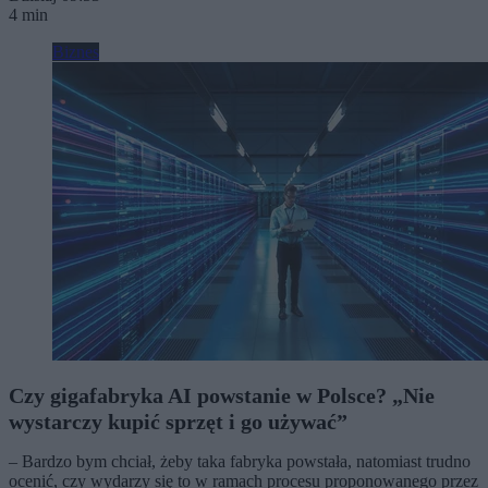
4 min
Biznes
Czy gigafabryka AI powstanie w Polsce? „Nie
wystarczy kupić sprzęt i go używać”
– Bardzo bym chciał, żeby taka fabryka powstała, natomiast trudno
ocenić, czy wydarzy się to w ramach procesu proponowanego przez