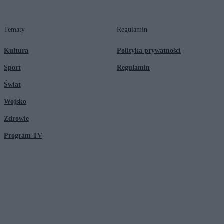
Tematy
Regulamin
Kultura
Polityka prywatności
Sport
Regulamin
Świat
Wojsko
Zdrowie
Program TV
© 2026 Kanał Zero Spółka Akcyjna