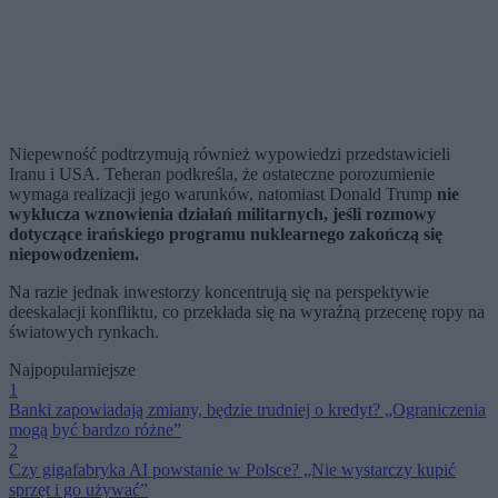
Niepewność podtrzymują również wypowiedzi przedstawicieli
Iranu i USA. Teheran podkreśla, że ostateczne porozumienie
wymaga realizacji jego warunków, natomiast Donald Trump
nie
wyklucza wznowienia działań militarnych, jeśli rozmowy
dotyczące irańskiego programu nuklearnego zakończą się
niepowodzeniem.
Na razie jednak inwestorzy koncentrują się na perspektywie
deeskalacji konfliktu, co przekłada się na wyraźną przecenę ropy na
światowych rynkach.
Najpopularniejsze
1
Banki zapowiadają zmiany, będzie trudniej o kredyt? „Ograniczenia
mogą być bardzo różne”
2
Czy gigafabryka AI powstanie w Polsce? „Nie wystarczy kupić
sprzęt i go używać”