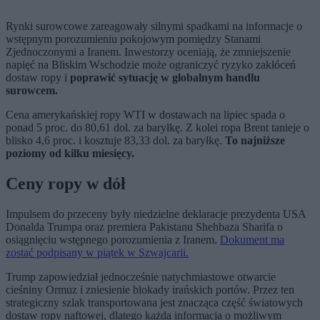
Rynki surowcowe zareagowały silnymi spadkami na informacje o
wstępnym porozumieniu pokojowym pomiędzy Stanami
Zjednoczonymi a Iranem. Inwestorzy oceniają, że zmniejszenie
napięć na Bliskim Wschodzie może ograniczyć ryzyko zakłóceń
dostaw ropy i
poprawić sytuację w globalnym handlu
surowcem.
Cena amerykańskiej ropy WTI w dostawach na lipiec spada o
ponad 5 proc. do 80,61 dol. za baryłkę. Z kolei ropa Brent tanieje o
blisko 4,6 proc. i kosztuje 83,33 dol. za baryłkę.
To najniższe
poziomy od kilku miesięcy.
Ceny ropy w dół
Impulsem do przeceny były niedzielne deklaracje prezydenta USA
Donalda Trumpa oraz premiera Pakistanu Shehbaza Sharifa o
osiągnięciu wstępnego porozumienia z Iranem.
Dokument ma
zostać podpisany w piątek w Szwajcarii.
Trump zapowiedział jednocześnie natychmiastowe otwarcie
cieśniny Ormuz i zniesienie blokady irańskich portów. Przez ten
strategiczny szlak transportowana jest znacząca część światowych
dostaw ropy naftowej, dlatego każda informacja o możliwym