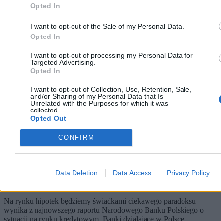
Opted In
Biznes
I want to opt-out of the Sale of my Personal Data.
Opted In
I want to opt-out of processing my Personal Data for
Targeted Advertising.
Opted In
I want to opt-out of Collection, Use, Retention, Sale,
and/or Sharing of my Personal Data that Is
Unrelated with the Purposes for which it was
collected.
Opted Out
CONFIRM
Banki zapowiadają zmiany, będzie trudniej o
Data Deletion
Data Access
Privacy Policy
kredyt? „Ograniczenia mogą być bardzo różne”
Na rynku hipotek będziemy świadkami ciekawego paradoksu –
wynika z najnowszego raportu Narodowego Banku Polskiego o
sytuacji na rynku kredytowym. Banki działające w Polsce