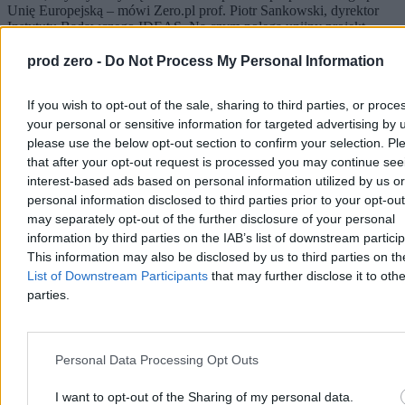
Unię Europejską – mówi Zero.pl prof. Piotr Sankowski, dyrektor
Instytutu Badawczego IDEAS. Na czym polega unijny projekt
budowy gigafabryk AI, w którym startuje Polska? Czy mamy
szansę na rozwój branży sztucznej inteligencji? Sprawdziliśmy.
prod zero -
Do Not Process My Personal Information
If you wish to opt-out of the sale, sharing to third parties, or proce
your personal or sensitive information for targeted advertising by 
Krzysztof Jabłonowski
please use the below opt-out section to confirm your selection. Pl
Wczoraj 14:42
that after your opt-out request is processed you may continue see
10 min
Reklama
interest-based ads based on personal information utilized by us or
Reklama
personal information disclosed to third parties prior to your opt-ou
may separately opt-out of the further disclosure of your personal
information by third parties on the IAB’s list of downstream partici
This information may also be disclosed by us to third parties on t
List of Downstream Participants
that may further disclose it to othe
parties.
Personal Data Processing Opt Outs
I want to opt-out of the Sharing of my personal data.