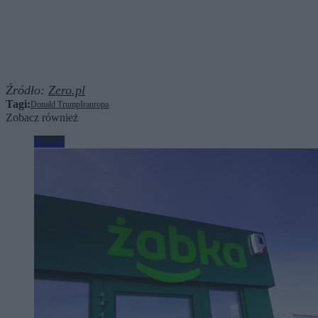
Źródło:
Zero.pl
Tagi:
Donald Trump
Iran
ropa
Zobacz również
Biznes