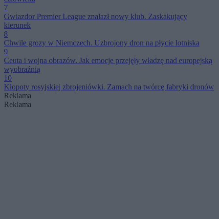
7
Gwiazdor Premier League znalazł nowy klub. Zaskakujący
kierunek
8
Chwile grozy w Niemczech. Uzbrojony dron na płycie lotniska
9
Ceuta i wojna obrazów. Jak emocje przejęły władzę nad europejską
wyobraźnią
10
Kłopoty rosyjskiej zbrojeniówki. Zamach na twórcę fabryki dronów
Reklama
Reklama