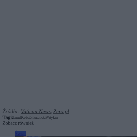
Źródła:
Vatican News
Zero.pl
,
Tagi:
Izrael
Kościół katolicki
Watykan
Zobacz również
Świat