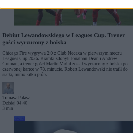
Debiut Lewandowskiego w Leagues Cup. Trener
gości wyrzucony z boiska
Chicago Fire wygrywa 2:0 z Club Necaxa w pierwszym meczu
Leagues Cup 2026. Bramki zdobyli Jonathan Dean i Andrew
Gutman, a trener gości Martín Varini został wyrzucony z boiska po
czerwonej kartce w 78. minucie. Robert Lewandowski nie trafił do
siatki, mimo kilku prób.
Tomasz Pałasz
Dzisiaj 04:40
3 min
Świat