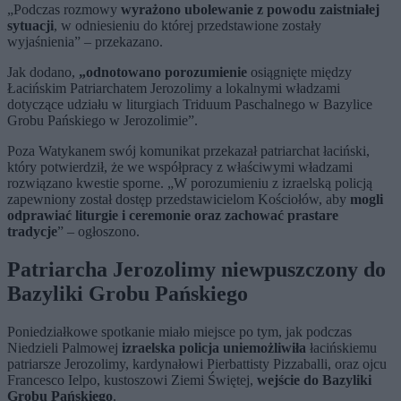
„Podczas rozmowy
wyrażono ubolewanie z powodu zaistniałej
sytuacji
, w odniesieniu do której przedstawione zostały
wyjaśnienia” – przekazano.
Jak dodano,
„odnotowano porozumienie
osiągnięte między
Łacińskim Patriarchatem Jerozolimy a lokalnymi władzami
dotyczące udziału w liturgiach Triduum Paschalnego w Bazylice
Grobu Pańskiego w Jerozolimie”.
Poza Watykanem swój komunikat przekazał patriarchat łaciński,
który potwierdził, że we współpracy z właściwymi władzami
rozwiązano kwestie sporne. „W porozumieniu z izraelską policją
zapewniony został dostęp przedstawicielom Kościołów, aby
mogli
odprawiać liturgie i ceremonie oraz zachować prastare
tradycje
” – ogłoszono.
Patriarcha Jerozolimy niewpuszczony do
Bazyliki Grobu Pańskiego
Poniedziałkowe spotkanie miało miejsce po tym, jak podczas
Niedzieli Palmowej
izraelska policja uniemożliwiła
łacińskiemu
patriarsze Jerozolimy, kardynałowi Pierbattisty Pizzaballi, oraz ojcu
Francesco Ielpo, kustoszowi Ziemi Świętej,
wejście do Bazyliki
Grobu Pańskiego
.