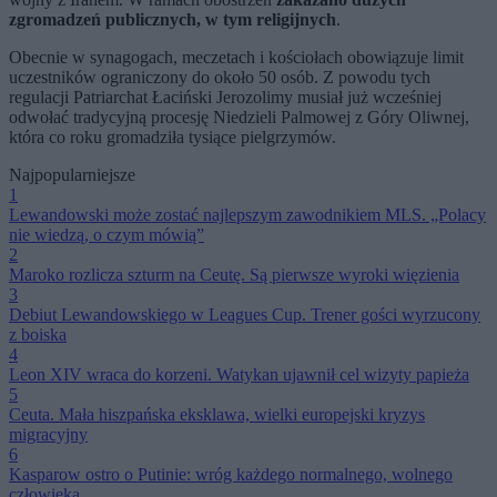
zgromadzeń publicznych, w tym religijnych
.
Obecnie w synagogach, meczetach i kościołach obowiązuje limit
uczestników ograniczony do około 50 osób. Z powodu tych
regulacji Patriarchat Łaciński Jerozolimy musiał już wcześniej
odwołać tradycyjną procesję Niedzieli Palmowej z Góry Oliwnej,
która co roku gromadziła tysiące pielgrzymów.
Najpopularniejsze
1
Lewandowski może zostać najlepszym zawodnikiem MLS. „Polacy
nie wiedzą, o czym mówią”
2
Maroko rozlicza szturm na Ceutę. Są pierwsze wyroki więzienia
3
Debiut Lewandowskiego w Leagues Cup. Trener gości wyrzucony
z boiska
4
Leon XIV wraca do korzeni. Watykan ujawnił cel wizyty papieża
5
Ceuta. Mała hiszpańska eksklawa, wielki europejski kryzys
migracyjny
6
Kasparow ostro o Putinie: wróg każdego normalnego, wolnego
człowieka