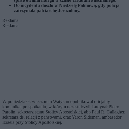
sprawowania liturgii w czasie Triduum Paschalnego.
Do incydentu doszło w Niedzielę Palmową, gdy policja
zatrzymała patriarchę Jerozolimy.
Reklama
Reklama
W poniedziałek wieczorem Watykan opublikował oficjalny
komunikat po spotkaniu, w którym uczestniczyli kardynał Pietro
Parolin, sekretarz stanu Stolicy Apostolskiej, abp Paul R. Gallagher,
sekretarz ds. relacji z państwami, oraz Yaron Sideman, ambasador
Izraela przy Stolicy Apostolskiej.