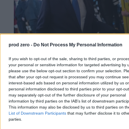
Trump: Stany Zjednoczone zaangażowane w
prod zero -
Do Not Process My Personal Information
rozmowy o pokoju w Ukrainie
If you wish to opt-out of the sale, sharing to third parties, or proce
Prezydent USA Donald Trump powiedział w czwartek, że
your personal or sensitive information for targeted advertising by 
Amerykanie są zaangażowani w rozmowy o zakończeniu wojny w
please use the below opt-out section to confirm your selection. Pl
Ukrainie i poinformował, że doszło w nich do postępu. Nie ujawnił
szczegółów. Wyraził też przekonanie, że wojna z Iranem niedługo
that after your opt-out request is processed you may continue see
się zakończy.
interest-based ads based on personal information utilized by us or
personal information disclosed to third parties prior to your opt-ou
may separately opt-out of the further disclosure of your personal
information by third parties on the IAB’s list of downstream partici
Krzysztof Jabłonowski
This information may also be disclosed by us to third parties on t
Dzisiaj 06:56
List of Downstream Participants
that may further disclose it to othe
3 min
parties.
Reklama
Reklama