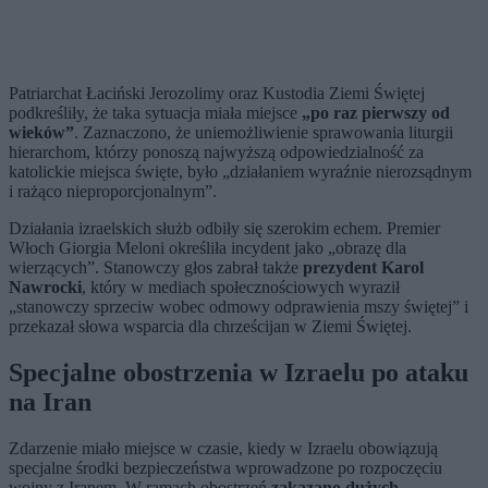
Patriarchat Łaciński Jerozolimy oraz Kustodia Ziemi Świętej
podkreśliły, że taka sytuacja miała miejsce
„po raz pierwszy od
wieków”
. Zaznaczono, że uniemożliwienie sprawowania liturgii
hierarchom, którzy ponoszą najwyższą odpowiedzialność za
katolickie miejsca święte, było „działaniem wyraźnie nierozsądnym
i rażąco nieproporcjonalnym”.
Działania izraelskich służb odbiły się szerokim echem. Premier
Włoch Giorgia Meloni określiła incydent jako „obrazę dla
wierzących”. Stanowczy głos zabrał także
prezydent Karol
Nawrocki
, który w mediach społecznościowych wyraził
„stanowczy sprzeciw wobec odmowy odprawienia mszy świętej” i
przekazał słowa wsparcia dla chrześcijan w Ziemi Świętej.
Specjalne obostrzenia w Izraelu po ataku
na Iran
Zdarzenie miało miejsce w czasie, kiedy w Izraelu obowiązują
specjalne środki bezpieczeństwa wprowadzone po rozpoczęciu
wojny z Iranem. W ramach obostrzeń
zakazano dużych