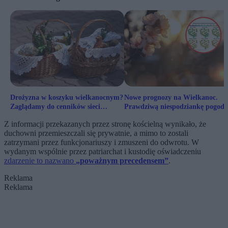
Drożyzna w koszyku wielkanocnym?
Nowe prognozy na Wielkanoc.
Zaglądamy do cenników sieci
Prawdziwą niespodziankę pogoda
handlowych
szykuje jednak po świętach
Z informacji przekazanych przez stronę kościelną wynikało, że
duchowni przemieszczali się prywatnie, a mimo to zostali
zatrzymani przez funkcjonariuszy i zmuszeni do odwrotu. W
wydanym wspólnie przez patriarchat i kustodię oświadczeniu
zdarzenie to nazwano
„poważnym precedensem”
.
Reklama
Reklama