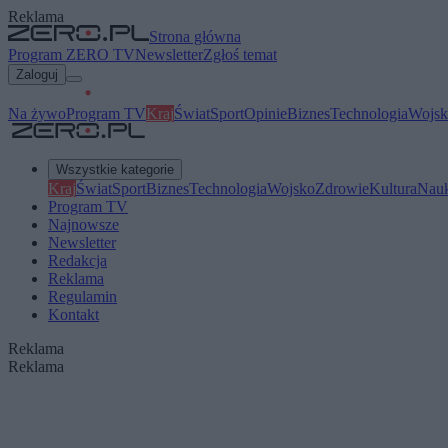
Reklama
Strona główna
Program ZERO TV
Newsletter
Zgłoś temat
Zaloguj
Na żywo
Program TV
Kraj
Świat
Sport
Opinie
Biznes
Technologia
Wojsk
Wszystkie kategorie
Kraj
Świat
Sport
Biznes
Technologia
Wojsko
Zdrowie
Kultura
Nau
Program TV
Najnowsze
Newsletter
Redakcja
Reklama
Regulamin
Kontakt
Reklama
Reklama