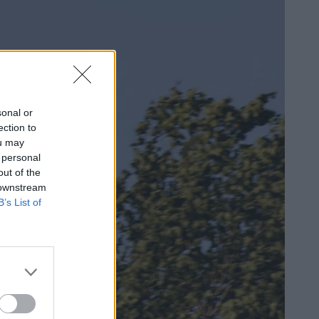
sonal or
ection to
ou may
 personal
out of the
 downstream
B’s List of