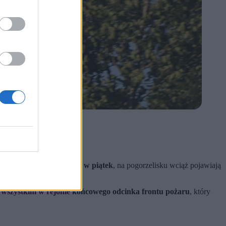
cnie bardziej stabilna niż w piątek
, na pogorzelisku wciąż pojawiają
e wszystkim w rejonie końcowego odcinka frontu pożaru
, który