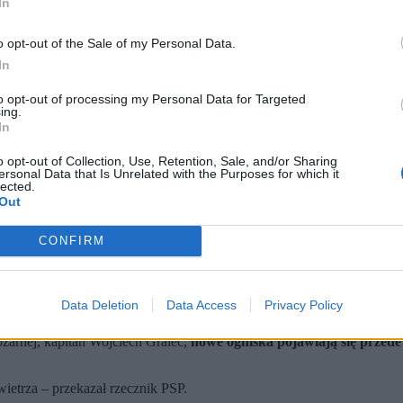
In
o opt-out of the Sale of my Personal Data.
In
to opt-out of processing my Personal Data for Targeted
ing.
In
o opt-out of Collection, Use, Retention, Sale, and/or Sharing
ersonal Data that Is Unrelated with the Purposes for which it
lected.
Out
m. (fot. Albert Zawada / PAP)
enu ewakuowano około 100 osób.
CONFIRM
 podwyższonej temperaturze.
zutów wody z samolotów i śmigłowców.
dal wymaga intensywnych działań strażaków. Choć
sytuacja jest obe
Data Deletion
Data Access
Privacy Policy
arnej, kapitan Wojciech Gralec,
nowe ogniska pojawiają się przed
ietrza – przekazał rzecznik PSP.