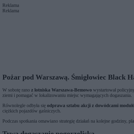
Reklama
Reklama
Pożar pod Warszawą. Śmigłowiec Black H
W sobotę rano
z lotniska Warszawa-Bemowo
wystartował policyjn
ziemi i pomagać w lokalizowaniu miejsc wymagających dogaszania.
Równolegle odbyła się
odprawa sztabu akcji z dowódcami modu
ciężkich pojazdów gaśniczych.
Podczas spotkania omawiano strategię działań na kolejne godziny, p
Trwa dogaszanie pogorzeliska