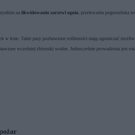
wszystkim na
likwidowaniu zarzewi ognia
, przelewaniu pogorzeliska 
w lesie. Takie pasy pozbawione roślinności mają ograniczać możliwo
awione wcześniej zbiorniki wodne. Jednocześnie prowadzona jest rotac
 pożar