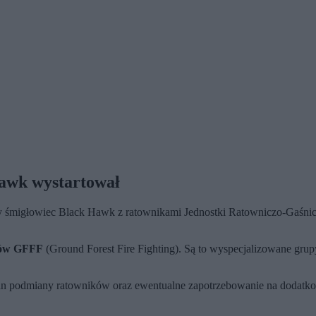
awk wystartował
y śmigłowiec Black Hawk z ratownikami Jednostki Ratowniczo-Gaśnicz
łów GFFF
(Ground Forest Fire Fighting). Są to wyspecjalizowane gru
lan podmiany ratowników oraz ewentualne zapotrzebowanie na dodatkow