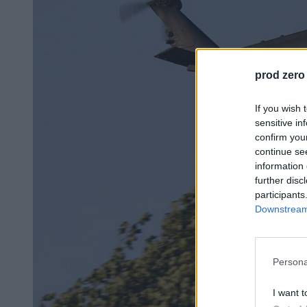
prod zero
If you wish 
sensitive in
confirm you
continue se
information 
further disc
participants
Downstream 
Persona
I want t