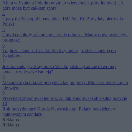
Afera w Szpitalu Południowym to wierzchołek góry lodowej. „A
góra może być całkiem spora”
4
Upały do 38 stopni i nawałnice. IMGW i RCB wydały alerty dla
Polski
5
Chwila ochłody, ale potem lato nie odpuści. Mamy nową wakacyjną
prognozę
6
Tragiczna śmierć 15-latki. Śledczy milczą, rodzice apelują do
świadków
7
Jeziora znikają z krajobrazu Wielkopolski. „Ludzie dzwonią i
pytają, czy jeszcze istnieją”
8
Mazurek pyta o koszt prezydenckiej imprezy. Minister: Szczerze, to
nie wiem
9
Prezydent zmarnował ten rok. A i tak zbudował sobie silną pozycję
10
Rok prezydentury Karola Nawrockiego. Polacy podzieleni w
najnowszym sondażu
Reklama
Reklama