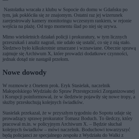
Nastolatka wracała z klubu w Sopocie do domu w Gdańsku po
tym, jak pokłóciła się ze znajomym. Ostatni raz jej wizerunek
zarejestrowały kamery monitoringu wczesnym rankiem, w rejonie
wejścia na plażę. Od tego momentu ślad po niej się urywa.
Mimo wieloletnich działań policji i prokuratury, w tym licznych
przeszukań i analiz nagrań, nie udało się ustalić, co się z nią stało.
Śledztwo było kilkukrotnie umarzane i wznawiane. Obecnie sprawą
zajmuje się Archiwum X, które prowadzi dodatkowe czynności,
jednak dotąd nie nastąpił przełom.
Nowe dowody
W rozmowie z Onetem prok. Eryk Stasielak, naczelnik
Małopolskiego Wydziału do Spraw Przestępczości Zorganizowanej
i Korupcji poinformował, że w śledztwie pojawiły się nowe tropy, a
służby przesłuchują kolejnych świadków.
Stasielak przekazał, że w przyszłym tygodniu do Sopotu udaje się
prowadzący sprawę prokurator Tomasz Boduch. To śledczy, który
pracował m.in. w policyjnym Archiwum X. – Będzie słuchał
kolejnych świadków – mówi naczelnik. Boduchowi towarzyszyć
będą policjanci ze specjalnego zespołu z Wydziału do Walki z