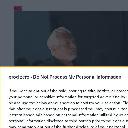
Kraj
prod zero -
Do Not Process My Personal Information
If you wish to opt-out of the sale, sharing to third parties, or proce
your personal or sensitive information for targeted advertising by 
To najlepszy prezydent od 1989 roku?
please use the below opt-out section to confirm your selection. Pl
Jednoznaczny wynik sondażu
that after your opt-out request is processed you may continue see
interest-based ads based on personal information utilized by us or
44,7 proc. Polaków uważa, że dotychczas najlepszym prezydentem
Polski po 1989 r. był Aleksander Kwaśniewski – wynika z sondażu
personal information disclosed to third parties prior to your opt-ou
przeprowadzonego dla Wirtualnej Polski. Najgorzej w badaniu
may separately opt-out of the further disclosure of your personal