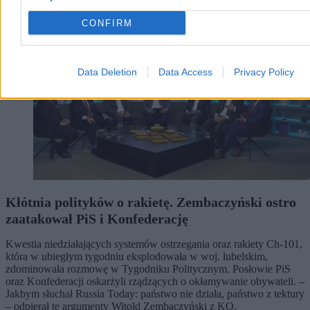
CONFIRM
Data Deletion
Data Access
Privacy Policy
Kłótnia polityków o rakietę. Zembaczyński ostro
zaatakował PiS i Konfederację
Kwestia niedziałających systemów ostrzegania oraz rakiety Ch-101,
która w ubiegłym tygodniu eksplodowała w woj. lubelskim,
zdominowała rozmowę w Tygodniku Politycznym. Posłowie PiS
oraz Konfederacji oskarżyli rządzących o okłamywanie obywateli. –
Jakbym słuchał Russia Today: państwo nie działa, państwo z tektury
– odpierał te argumenty Witold Zembaczyński z KO.