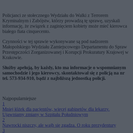
Policjanci ze stołecznego Wydziału do Walki z Terrorem
Kryminalnym i Zabójstw, którzy prowadzą tę sprawę, uzyskali
informację, że związek z zaginięciem kobiety może mieć kierowca
białego fiata cinquecento.
Czynności w tej sprawie wykonywane są pod nadzorem
Małopolskiego Wydziału Zamiejscowego Departamentu do Spraw
Przestępczości Zorganizowanej i Korupcji Prokuratury Krajowej w
Krakowie.
Służby apelują, by każdy, kto ma informacje o wspomnianym
samochodzie i jego kierowcy, skontaktował się z policją na nr
tel. 573-934-910, bądź z najbliższą jednostką policji.
Najpopularniejsze
1
Mniej łóżek dla pacjentów, więcej gabinetów dla lekarzy.
Ujawniamy zmiany w Szpitalu Południowym
2
Nawrocki niszczy, ale wajb się zgadza. O roku prezydentury
3