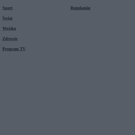
Sport
Regulamin
Świat
Wojsko
Zdrowie
Program TV
© 2026 Kanał Zero Spółka Akcyjna