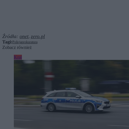
Źródła:
onet
zero.pl
,
Tagi:
Policja
prokuratura
Zobacz również
Kraj