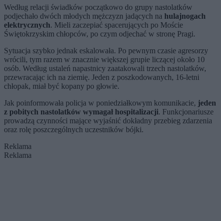
Według relacji świadków początkowo do grupy nastolatków
podjechało dwóch młodych mężczyzn jadących na
hulajnogach
elektrycznych
. Mieli zaczepiać spacerujących po Moście
Świętokrzyskim chłopców, po czym odjechać w stronę Pragi.
Sytuacja szybko jednak eskalowała. Po pewnym czasie agresorzy
wrócili, tym razem w znacznie większej grupie liczącej około 10
osób. Według ustaleń napastnicy zaatakowali trzech nastolatków,
przewracając ich na ziemię. Jeden z poszkodowanych, 16-letni
chłopak, miał być kopany po głowie.
Jak poinformowała policja w poniedziałkowym komunikacie,
jeden
z pobitych nastolatków wymagał hospitalizacji
. Funkcjonariusze
prowadzą czynności mające wyjaśnić dokładny przebieg zdarzenia
oraz rolę poszczególnych uczestników bójki.
Reklama
Reklama