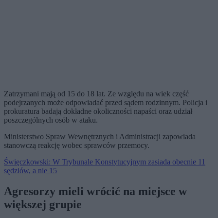
Zatrzymani mają od 15 do 18 lat. Ze względu na wiek część
podejrzanych może odpowiadać przed sądem rodzinnym. Policja i
prokuratura badają dokładne okoliczności napaści oraz udział
poszczególnych osób w ataku.
Ministerstwo Spraw Wewnętrznych i Administracji zapowiada
stanowczą reakcję wobec sprawców przemocy.
Święczkowski: W Trybunale Konstytucyjnym zasiada obecnie 11
sędziów, a nie 15
Agresorzy mieli wrócić na miejsce w
większej grupie