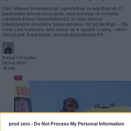
Choć Mateusz Morawiecki już zapowiedział, że najpóźniej do 15
października powoła nową partię, nadal pozostaje on formalnie
członkiem Prawa i Sprawiedliwości. To samo dotyczy
kilkudziesięciu stronników byłego premiera. Ale już niedługo. – Dla
wielu z nas ważne jest, żeby rozstać się w zgodzie i z klasą – mówi
Zero.pl prof. Karol Karski, rzecznik dyscyplinarny PiS.
Kasjan Owsianko
Dzisiaj 06:01
18 min
Kraj
prod zero -
Do Not Process My Personal Information