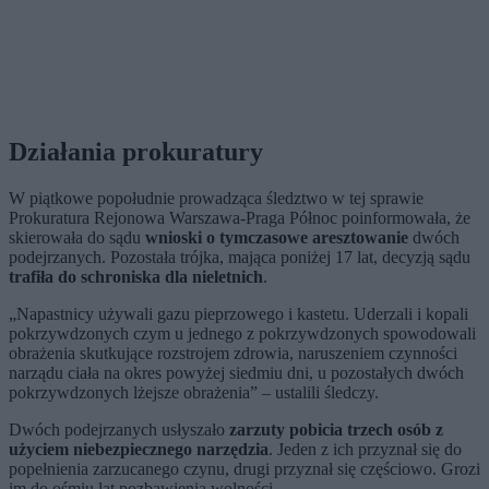
Działania prokuratury
W piątkowe popołudnie prowadząca śledztwo w tej sprawie
Prokuratura Rejonowa Warszawa-Praga Północ poinformowała, że
skierowała do sądu
wnioski o tymczasowe aresztowanie
dwóch
podejrzanych. Pozostała trójka, mająca poniżej 17 lat, decyzją sądu
trafiła do schroniska dla nieletnich
.
„Napastnicy używali gazu pieprzowego i kastetu. Uderzali i kopali
pokrzywdzonych czym u jednego z pokrzywdzonych spowodowali
obrażenia skutkujące rozstrojem zdrowia, naruszeniem czynności
narządu ciała na okres powyżej siedmiu dni, u pozostałych dwóch
pokrzywdzonych lżejsze obrażenia” – ustalili śledczy.
Dwóch podejrzanych usłyszało
zarzuty pobicia trzech osób z
użyciem niebezpiecznego narzędzia
. Jeden z ich przyznał się do
popełnienia zarzucanego czynu, drugi przyznał się częściowo. Grozi
im do ośmiu lat pozbawienia wolności.