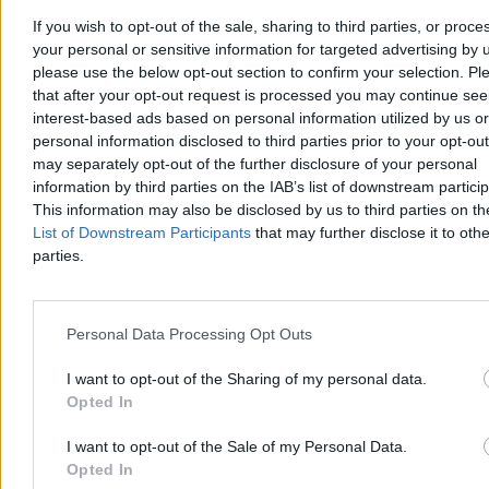
If you wish to opt-out of the sale, sharing to third parties, or proce
your personal or sensitive information for targeted advertising by 
please use the below opt-out section to confirm your selection. Pl
that after your opt-out request is processed you may continue see
interest-based ads based on personal information utilized by us or
personal information disclosed to third parties prior to your opt-ou
Dwaj chłopcy wyciągnięci ze zbiornika ppoż. w
may separately opt-out of the further disclosure of your personal
Szczecinie. Udana reanimacja
information by third parties on the IAB’s list of downstream partici
This information may also be disclosed by us to third parties on t
W sobotę po godz. 14 w Szczecinie dwóch chłopców w wieku 9 i
11 lat wpadło do zbiornika przeciwpożarowego na terenie SP 18.
List of Downstream Participants
that may further disclose it to othe
Wyciągnęli ich przypadkowi przechodnie, a strażacy i ratownicy
parties.
medyczni przywrócili obu chłopcom czynności życiowe. Policja
bada okoliczności zdarzenia pod nadzorem prokuratury.
Personal Data Processing Opt Outs
Aleksandra Cieślik
I want to opt-out of the Sharing of my personal data.
Wczoraj 20:06
Opted In
3 min
Reklama
I want to opt-out of the Sale of my Personal Data.
Reklama
Opted In