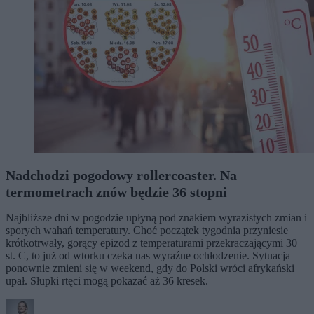
Nadchodzi pogodowy rollercoaster. Na
termometrach znów będzie 36 stopni
Najbliższe dni w pogodzie upłyną pod znakiem wyrazistych zmian i
sporych wahań temperatury. Choć początek tygodnia przyniesie
krótkotrwały, gorący epizod z temperaturami przekraczającymi 30
st. C, to już od wtorku czeka nas wyraźne ochłodzenie. Sytuacja
ponownie zmieni się w weekend, gdy do Polski wróci afrykański
upał. Słupki rtęci mogą pokazać aż 36 kresek.