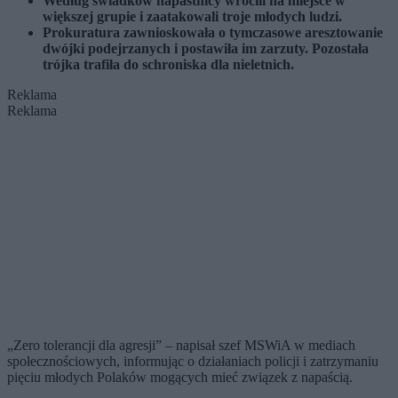
Według świadków napastnicy wrócili na miejsce w
większej grupie i zaatakowali troje młodych ludzi.
Prokuratura zawnioskowała o tymczasowe aresztowanie
dwójki podejrzanych i postawiła im zarzuty. Pozostała
trójka trafiła do schroniska dla nieletnich.
Reklama
Reklama
„Zero tolerancji dla agresji” – napisał szef MSWiA w mediach
społecznościowych, informując o działaniach policji i zatrzymaniu
pięciu młodych Polaków mogących mieć związek z napaścią.