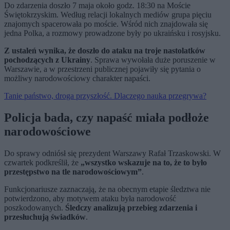
Do zdarzenia doszło 7 maja około godz. 18:30 na Moście
Świętokrzyskim. Według relacji lokalnych mediów grupa pięciu
znajomych spacerowała po moście. Wśród nich znajdowała się
jedna Polka, a rozmowy prowadzone były po ukraińsku i rosyjsku.
Z ustaleń wynika, że doszło do ataku na troje nastolatków
pochodzących z Ukrainy
. Sprawa wywołała duże poruszenie w
Warszawie, a w przestrzeni publicznej pojawiły się pytania o
możliwy narodowościowy charakter napaści.
Tanie państwo, droga przyszłość. Dlaczego nauka przegrywa?
Policja bada, czy napaść miała podłoże
narodowościowe
Do sprawy odniósł się prezydent Warszawy Rafał Trzaskowski. W
czwartek podkreślił, że
„wszystko wskazuje na to, że to było
przestępstwo na tle narodowościowym”
.
Funkcjonariusze zaznaczają, że na obecnym etapie śledztwa nie
potwierdzono, aby motywem ataku była narodowość
poszkodowanych.
Śledczy analizują przebieg zdarzenia i
przesłuchują świadków
.