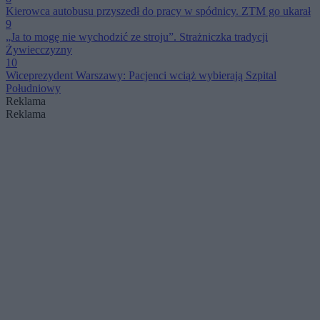
Kierowca autobusu przyszedł do pracy w spódnicy. ZTM go ukarał
9
„Ja to mogę nie wychodzić ze stroju”. Strażniczka tradycji
Żywiecczyzny
10
Wiceprezydent Warszawy: Pacjenci wciąż wybierają Szpital
Południowy
Reklama
Reklama