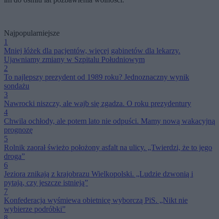
Najpopularniejsze
1
Mniej łóżek dla pacjentów, więcej gabinetów dla lekarzy.
Ujawniamy zmiany w Szpitalu Południowym
2
To najlepszy prezydent od 1989 roku? Jednoznaczny wynik
sondażu
3
Nawrocki niszczy, ale wajb się zgadza. O roku prezydentury
4
Chwila ochłody, ale potem lato nie odpuści. Mamy nową wakacyjną
prognozę
5
Rolnik zaorał świeżo położony asfalt na ulicy. „Twierdzi, że to jego
droga”
6
Jeziora znikają z krajobrazu Wielkopolski. „Ludzie dzwonią i
pytają, czy jeszcze istnieją”
7
Konfederacja wyśmiewa obietnicę wyborczą PiS. „Nikt nie
wybierze podróbki”
8