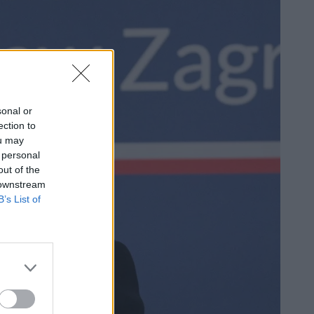
sonal or
ection to
ou may
 personal
out of the
 downstream
B’s List of