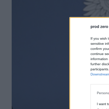
prod zero
If you wish 
sensitive in
confirm you
continue se
information 
further disc
participants
Downstream 
Persona
I want t