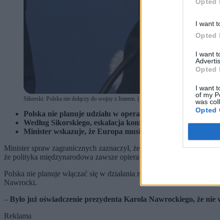
Opted 
I want t
Opted 
I want 
Advertis
Opted 
I want t
of my P
Sikorski: Polska nie dołączy do wojny z Iranem. (fot. Radek Pietruszka / PAP)
was col
Opted 
Polska nie planuje udziału w operacji przeciwko Iranowi i
Według Sikorskiego, eskalacja konfliktu może pośrednio w
Minister wskazuje, że Europa musi zwiększyć własne zdoln
Minister spraw zagranicznych zaznaczył, że choć interesy Polski i 
że polityka międzynarodowa zawsze opiera się na kalkulacji interesó
Polska nie planuje włączać się w działania militarne związane z ope
Nawrocki.
–
Było już oświadczenie prezydenta Karola Nawrockiego, że nie w
Reklama