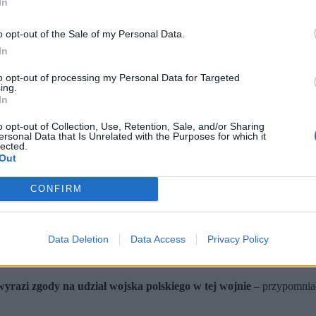
In
o opt-out of the Sale of my Personal Data.
In
to opt-out of processing my Personal Data for Targeted
ing.
In
o opt-out of Collection, Use, Retention, Sale, and/or Sharing
ersonal Data that Is Unrelated with the Purposes for which it
lected.
Out
 nie zamierza wysyłać żołnierzy ani udostępniać infrastruktury wo
zmocnić Rosję, m.in. przez wzrost cen ropy i odwrócenie uwagi od
ości obronne, bo USA nie są w stanie prowadzić kilku dużych konf
CONFIRM
Stanów Zjednoczonych są w dużej mierze zbieżne, nie są całkowicie t
w, a nie na bezwarunkowej lojalności między sojusznikami.
Data Deletion
Data Access
Privacy Policy
racją przeciwko Iranowi, którą zainicjowała administracja prezydenta
yrazi zgody na udział wojska polskiego w tej wojnie
– przypomniał