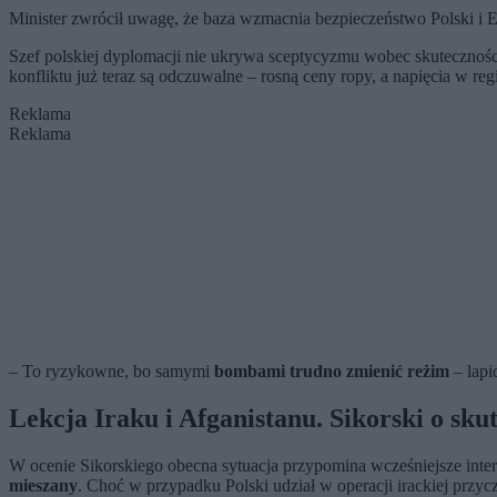
Minister zwrócił uwagę, że baza wzmacnia bezpieczeństwo Polski i E
Szef polskiej dyplomacji nie ukrywa sceptycyzmu wobec skuteczności
konfliktu już teraz są odczuwalne – rosną ceny ropy, a napięcia w r
Reklama
Reklama
– To ryzykowne, bo samymi
bombami trudno zmienić reżim
– lapi
Lekcja Iraku i Afganistanu. Sikorski o sku
W ocenie Sikorskiego obecna sytuacja przypomina wcześniejsze int
mieszany
. Choć w przypadku Polski udział w operacji irackiej przyczy