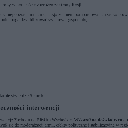
uropy w kontekście zagrożeń ze strony Rosji.
 samej operacji militarnej. Jego zdaniem bombardowania rzadko prowad
egionie mogą destabilizować światową gospodarkę.
darnie stwierdził Sikorski.
teczności interwencji
erwencje Zachodu na Bliskim Wschodzie.
Wskazał na doświadczenia wo
nił się do modernizacji armii, efekty polityczne i stabilizacyjne w reg