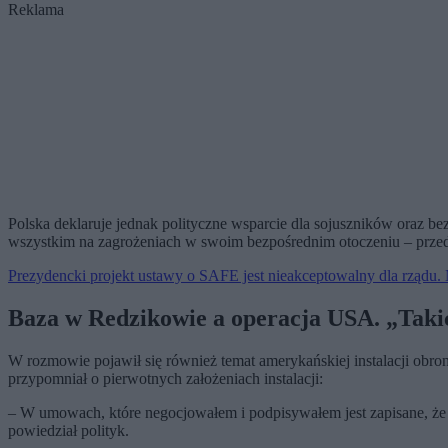
Reklama
Polska deklaruje jednak polityczne wsparcie dla sojuszników oraz b
wszystkim na zagrożeniach w swoim bezpośrednim otoczeniu – przede
Prezydencki projekt ustawy o SAFE jest nieakceptowalny dla rządu.
Baza w Redzikowie a operacja USA. „Takich
W rozmowie pojawił się również temat amerykańskiej instalacji obr
przypomniał o pierwotnych założeniach instalacji:
– W umowach, które negocjowałem i podpisywałem jest zapisane, że
powiedział polityk.