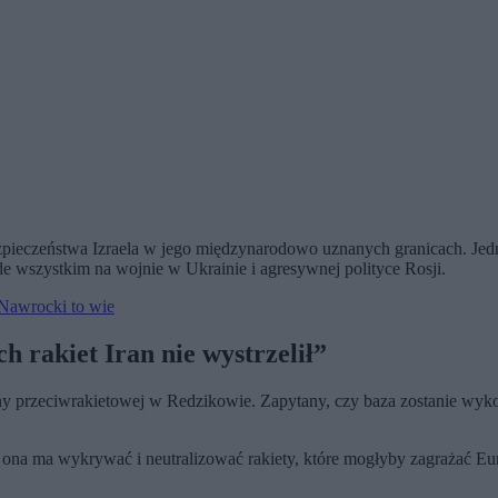
ezpieczeństwa Izraela w jego międzynarodowo uznanych granicach. Jedn
 wszystkim na wojnie w Ukrainie i agresywnej polityce Rosji.
 Nawrocki to wie
 rakiet Iran nie wystrzelił”
ony przeciwrakietowej w Redzikowie. Zapytany, czy baza zostanie wyk
 ona ma wykrywać i neutralizować rakiety, które mogłyby zagrażać E