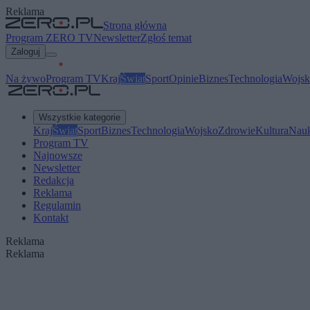
Reklama
Strona główna
Program ZERO TV
Newsletter
Zgłoś temat
Zaloguj
Na żywo
Program TV
Kraj
Świat
Sport
Opinie
Biznes
Technologia
Wojsk
Wszystkie kategorie
Kraj
Świat
Sport
Biznes
Technologia
Wojsko
Zdrowie
Kultura
Nau
Program TV
Najnowsze
Newsletter
Redakcja
Reklama
Regulamin
Kontakt
Reklama
Reklama