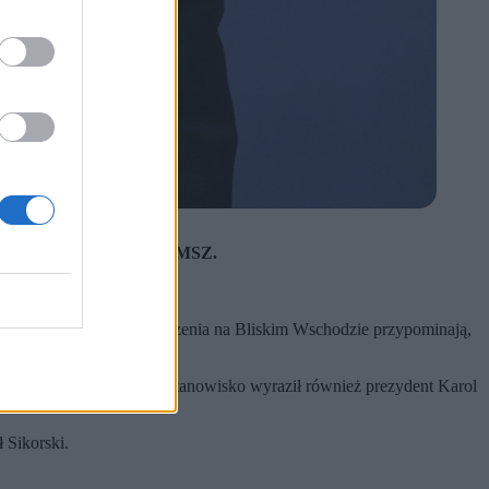
jskowej – podkreśla szef MSZ.
 wojny w Ukrainie.
liktów jednocześnie.
ożsame. Jego zdaniem wydarzenia na Bliskim Wschodzie przypominają,
 Donalda Trumpa. Podobne stanowisko wyraził również prezydent Karol
 Sikorski.