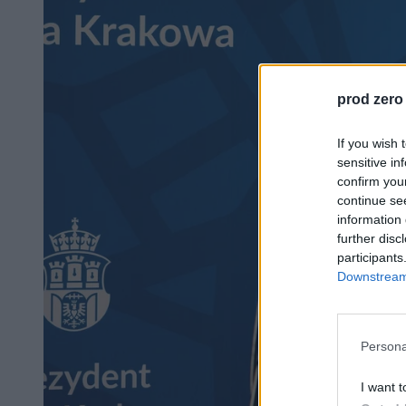
prod zero
If you wish 
sensitive in
confirm you
continue se
information 
further disc
participants
Downstream 
Persona
I want t