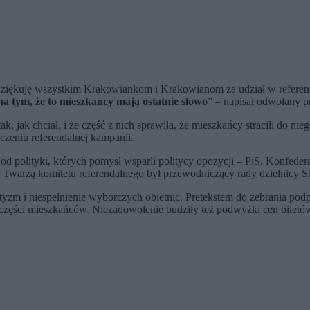
ziękuję wszystkim Krakowiankom i Krakowianom za udział w referendum
 tym, że to mieszkańcy mają ostatnie słowo
” – napisał odwołany p
ak, jak chciał, i że część z nich sprawiła, że mieszkańcy stracili do ni
czeniu referendalnej kampanii.
 od polityki, których pomysł wsparli politycy opozycji – PiS, Konfede
Twarzą komitetu referendalnego był przewodniczący rady dzielnicy S
otyzm i niespełnienie wyborczych obietnic. Pretekstem do zebrania pod
części mieszkańców. Niezadowolenie budziły też podwyżki cen biletów