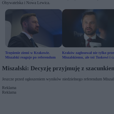
Obywatelska i Nowa Lewica.
Trzęsienie ziemi w Krakowie.
Kraków zagłosował nie tylko prz
Miszalski reaguje po referendum
Miszalskiemu, ale też Tuskowi i ca
KO
Miszalski: Decyzję przyjmuję z szacunkie
Jeszcze przed ogłoszeniem wyników niedzielnego referendum Misza
Reklama
Reklama