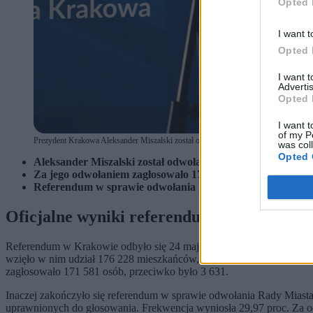
Opted 
I want t
Opted 
I want 
Advertis
Opted 
I want t
of my P
Prezydent Krakowa Aleksander Miszalski został odwołany w referendum (fot. Shutt
was col
Opted 
Aleksander Miszalski został odwołany z urzędu prezydent
Za jego odwołaniem zagłosowało 171 581 mieszkańców przy
Referendum w sprawie odwołania Rady Miasta Krakowa ok
Oficjalne wyniki referendum w Krakowie
Referendum w Krakowie odbyło się 24 maja. Miejska Komisja ds. Re
wzięło w nim udział 176 228 mieszkańców, przy wymaganym progu 1
zagłosowało 171 581 osób, przeciwko było 3 631.
Inaczej zakończyło się referendum w sprawie odwołania Rady Miast
uprawnionych do głosowania. Frekwencja wyniosła 29,97 proc. Za o