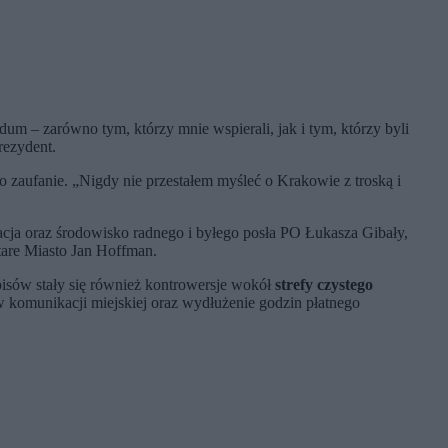
 – zarówno tym, którzy mnie wspierali, jak i tym, którzy byli
rezydent.
ego zaufanie. „Nigdy nie przestałem myśleć o Krakowie z troską i
racja oraz środowisko radnego i byłego posła PO Łukasza Gibały,
tare Miasto Jan Hoffman.
pisów stały się również kontrowersje wokół
strefy czystego
 komunikacji miejskiej oraz wydłużenie godzin płatnego