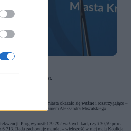
ewica, zachowuje mandat.
e odwołania prezydenta miasta okazało się
ważne
i rozstrzygające –
ści 26,98 proc. Za odwołaniem Aleksandra Miszalskiego
rekwencji. Próg wynosił 179 792 ważnych kart, czyli 30,59 proc.
o 6 713. Rada zachowuje mandat – większość w niej mają Koalicja