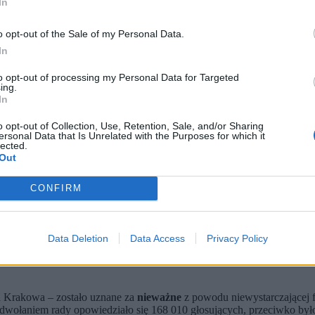
In
o opt-out of the Sale of my Personal Data.
In
to opt-out of processing my Personal Data for Targeted
ing.
In
o opt-out of Collection, Use, Retention, Sale, and/or Sharing
ersonal Data that Is Unrelated with the Purposes for which it
erstock)
lected.
Out
a Krakowa.
 frekwencji 29,99 proc., przekraczającej wymagany próg.
azało się nieważne. Rada, w której większość mają KO i Nowa L
CONFIRM
Data Deletion
Data Access
Privacy Policy
ferendum w poniedziałek rano poinformowała, że głosowanie w sprawi
58 555 głosów. Frekwencja wyniosła 29,99 proc. wobec progu ważno
a Krakowa – zostało uznane za
nieważne
z powodu niewystarczającej f
dwołaniem rady opowiedziało się 168 010 głosujących, przeciwko był