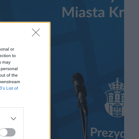
sonal or
ection to
ou may
 personal
out of the
 downstream
B’s List of