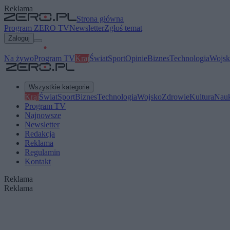
Reklama
Strona główna
Program ZERO TV
Newsletter
Zgłoś temat
Zaloguj
Na żywo
Program TV
Kraj
Świat
Sport
Opinie
Biznes
Technologia
Wojsk
Wszystkie kategorie
Kraj
Świat
Sport
Biznes
Technologia
Wojsko
Zdrowie
Kultura
Nau
Program TV
Najnowsze
Newsletter
Redakcja
Reklama
Regulamin
Kontakt
Reklama
Reklama