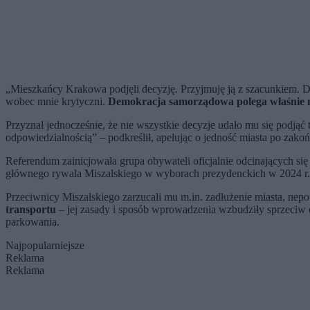
„Mieszkańcy Krakowa podjęli decyzję. Przyjmuję ją z szacunkiem. D
wobec mnie krytyczni.
Demokracja samorządowa polega właśnie na
Przyznał jednocześnie, że nie wszystkie decyzje udało mu się podjąć t
odpowiedzialnością” – podkreślił, apelując o jedność miasta po zakoń
Referendum zainicjowała grupa obywateli oficjalnie odcinających się
głównego rywala Miszalskiego w wyborach prezydenckich w 2024 r. 
Przeciwnicy Miszalskiego zarzucali mu m.in. zadłużenie miasta, nep
transportu
– jej zasady i sposób wprowadzenia wzbudziły sprzeciw 
parkowania.
Najpopularniejsze
Reklama
Reklama