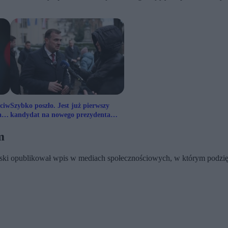
eciw
Szybko poszło. Jest już pierwszy
łej
kandydat na nowego prezydenta
Krakowa
m
lski opublikował wpis w mediach społecznościowych, w którym podzi