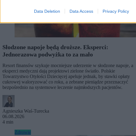
Data Deletion
Data Access
Privacy Policy
Słodzone napoje będą droższe. Eksperci:
Jednorazowa podwyżka to za mało
Resort finansów szykuje mocniejsze uderzenie w słodzone napoje, a
eksperci medyczni dają projektowi zielone światło. Polskie
Towarzystwo Otyłości Dziecięcej apeluje jednak, by stawki opłaty
cukrowej waloryzować co roku, a zebrane pieniądze przeznaczyć
bezpośrednio na systemowe leczenie najmłodszych pacjentów.
Agnieszka Waś-Turecka
06.08.2026
4 min
Zdrowie