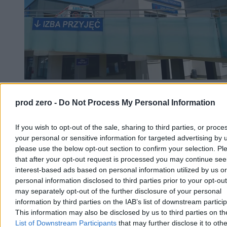
Upały dotarły do szpitali. Chore dzieci chłodzone
prod zero -
Do Not Process My Personal Information
lodem
Ekstremalne upały postawiły w trudnej sytuacji nawet szpitale. Na
If you wish to opt-out of the sale, sharing to third parties, or proce
oddziale kardiologii dziecięcej w Rzeszowie nie ma klimatyzacji, a
your personal or sensitive information for targeted advertising by 
rodzice sami chłodzą dzieci lodem i wiatrakami. Personel przyznaje,
please use the below opt-out section to confirm your selection. Pl
że modernizacja wymagałaby remontu całego oddziału, a nowy
that after your opt-out request is processed you may continue see
budynek powstanie dopiero za trzy lata.
interest-based ads based on personal information utilized by us or
personal information disclosed to third parties prior to your opt-ou
may separately opt-out of the further disclosure of your personal
information by third parties on the IAB’s list of downstream partici
Tomasz Pałasz
06.08.2026
This information may also be disclosed by us to third parties on t
3 min
List of Downstream Participants
that may further disclose it to othe