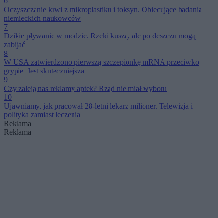
6
Oczyszczanie krwi z mikroplastiku i toksyn. Obiecujące badania
niemieckich naukowców
7
Dzikie pływanie w modzie. Rzeki kuszą, ale po deszczu mogą
zabijać
8
W USA zatwierdzono pierwszą szczepionkę mRNA przeciwko
grypie. Jest skuteczniejsza
9
Czy zaleją nas reklamy aptek? Rząd nie miał wyboru
10
Ujawniamy, jak pracował 28-letni lekarz milioner. Telewizja i
polityka zamiast leczenia
Reklama
Reklama