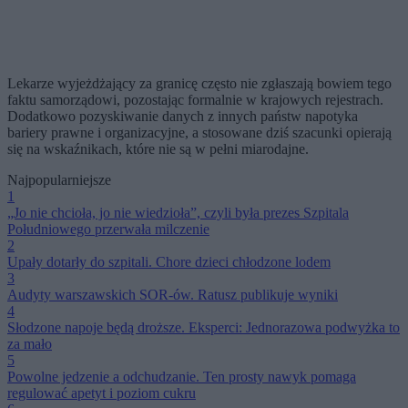
Lekarze wyjeżdżający za granicę często nie zgłaszają bowiem tego
faktu samorządowi, pozostając formalnie w krajowych rejestrach.
Dodatkowo pozyskiwanie danych z innych państw napotyka
bariery prawne i organizacyjne, a stosowane dziś szacunki opierają
się na wskaźnikach, które nie są w pełni miarodajne.
Najpopularniejsze
1
„Jo nie chcioła, jo nie wiedzioła”, czyli była prezes Szpitala
Południowego przerwała milczenie
2
Upały dotarły do szpitali. Chore dzieci chłodzone lodem
3
Audyty warszawskich SOR-ów. Ratusz publikuje wyniki
4
Słodzone napoje będą droższe. Eksperci: Jednorazowa podwyżka to
za mało
5
Powolne jedzenie a odchudzanie. Ten prosty nawyk pomaga
regulować apetyt i poziom cukru