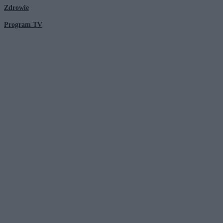
Zdrowie
Program TV
© 2026 Kanał Zero Spółka Akcyjna