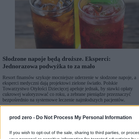
Słodzone napoje będą droższe. Eksperci:
Jednorazowa podwyżka to za mało
Resort finansów szykuje mocniejsze uderzenie w słodzone napoje, a
eksperci medyczni dają projektowi zielone światło. Polskie
Towarzystwo Otyłości Dziecięcej apeluje jednak, by stawki opłaty
cukrowej waloryzować co roku, a zebrane pieniądze przeznaczyć
bezpośrednio na systemowe leczenie najmłodszych pacjentów.
prod zero -
Do Not Process My Personal Information
Agnieszka Waś-Turecka
Wczoraj 13:56
If you wish to opt-out of the sale, sharing to third parties, or proce
4 min