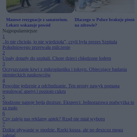
Masowe rezygnacje z sanatorium.
Dlaczego w Polsce brakuje pienię
Lekarz wskazuje powód
na zdrowie?
Najpopularniejsze
1
„Jo nie chcioła, jo nie wiedzioła”, czyli była prezes Szpitala
Południowego przerwała milczenie
2
Upały dotarły do szpitali. Chore dzieci chłodzone lodem
3
Oczyszczanie krwi z mikroplastiku i toksyn. Obiecujące badania
niemieckich naukowców
4
Powolne jedzenie a odchudzanie. Ten prosty nawyk pomaga
regulować apetyt i poziom cukru
5
Słodzone napoje będą droższe. Eksperci: Jednorazowa podwyżka to
za mało
6
Czy zaleją nas reklamy aptek? Rząd nie miał wyboru
7
Dzikie pływanie w modzie. Rzeki kuszą, ale po deszczu mogą
zabijać