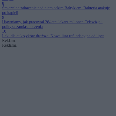
8
Śmiertelne zakażenie nad niemieckim Bałtykiem. Bakteria atakuje
po kąpieli
9
Ujawniamy, jak pracował 28-letni lekarz milioner. Telewizja i
polityka zamiast leczenia
10
Leki dla cukrzyków droższe. Nowa lista refundacyjna od lipca
Reklama
Reklama