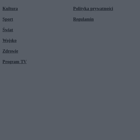
Kultura
Polityka prywatności
Sport
Regulamin
Świat
Wojsko
Zdrowie
Program TV
© 2026 Kanał Zero Spółka Akcyjna