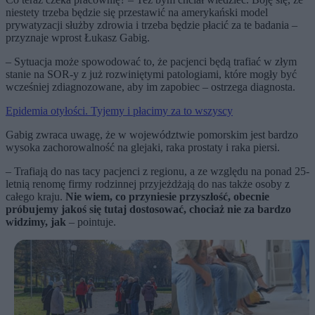
niestety trzeba będzie się przestawić na amerykański model
prywatyzacji służby zdrowia i trzeba będzie płacić za te badania –
przyznaje wprost Łukasz Gabig.
– Sytuacja może spowodować to, że pacjenci będą trafiać w złym
stanie na SOR-y z już rozwiniętymi patologiami, które mogły być
wcześniej zdiagnozowane, aby im zapobiec – ostrzega diagnosta.
Epidemia otyłości. Tyjemy i płacimy za to wszyscy
Gabig zwraca uwagę, że w województwie pomorskim jest bardzo
wysoka zachorowalność na glejaki, raka prostaty i raka piersi.
– Trafiają do nas tacy pacjenci z regionu, a ze względu na ponad 25-
letnią renomę firmy rodzinnej przyjeżdżają do nas także osoby z
całego kraju.
Nie wiem, co przyniesie przyszłość, obecnie
próbujemy jakoś się tutaj dostosować, chociaż nie za bardzo
widzimy, jak
– pointuje.