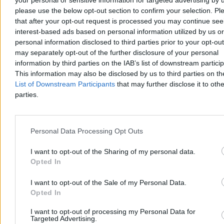
your personal or sensitive information for targeted advertising by 
please use the below opt-out section to confirm your selection. Pl
Zdrowie
that after your opt-out request is processed you may continue see
interest-based ads based on personal information utilized by us or
personal information disclosed to third parties prior to your opt-ou
may separately opt-out of the further disclosure of your personal
information by third parties on the IAB’s list of downstream partici
This information may also be disclosed by us to third parties on t
List of Downstream Participants
that may further disclose it to othe
parties.
Personal Data Processing Opt Outs
I want to opt-out of the Sharing of my personal data.
Opted In
Oczyszczanie krwi z mikroplastiku i toksyn.
Obiecujące badania niemieckich naukowców
I want to opt-out of the Sale of my Personal Data.
Opted In
Naukowcy z uczelni w Dreźnie natrafili na nowe zastosowanie
znanej metody medycznej. Afereza terapeutyczna, dotąd stosowana
I want to opt-out of processing my Personal Data for
głównie w chorobach układu krążenia i autoimmunologicznych,
Targeted Advertising.