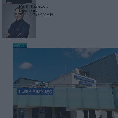
Piotr Białczyk
Dziennikarz
piotr.bialczyk@zero.pl
Tagi:
NFZ
Zobacz również
Zdrowie