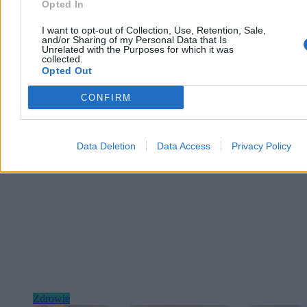
może skutecznie filtrować z ludzkiej krwi mikroplastik oraz
Opted In
toksyczne związki PFAS.
I want to opt-out of Collection, Use, Retention, Sale,
and/or Sharing of my Personal Data that Is
Unrelated with the Purposes for which it was
collected.
Tomasz Pałasz
Opted Out
04.08.2026
3 min
CONFIRM
Reklama
Reklama
Data Deletion
Data Access
Privacy Policy
Zdrowie