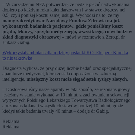
– W zarządzeniu NFZ potwierdził, że będzie płacić nadwykonania
dopiero po każdym roku kalendarzowym i w stawce dygresyjnej
0,5, czyli poniżej kosztu samej usługi. Wychodzi na to, że my
mamy zakredytować Narodowy Fundusz Zdrowia na już
wykonanych badaniach pacjentów, gdzie ponieśliśmy koszt
prądu, lekarzy, sprzętu medycznego, wszystkiego, co wchodzi w
skład diagnostyki obrazowej
– mówi w rozmowie z Zero.pl dr
Łukasz Gabig.
Wykorzystał ambulans dla rodziny posłanki KO. Ekspert: Karetka
to nie taksówka
Diagnosta wylicza, że przy dużej liczbie badań oraz specjalistycznej
aparaturze medycznej, która została doposażona w sztuczną
inteligencje,
miesięczny koszt może sięgać setek tysięcy złotych
.
– Dostosowaliśmy nasze aparaty w taki sposób, że rezonans głowy
jesteśmy w stanie wykonać w 10 minut, z zachowaniem sekwencji
wytycznych Polskiego Lekarskiego Towarzystwa Radiologicznego,
a rezonans kolana i wszystkich stawów poniżej 10 minut, gdzie
kiedyś takie badania trwały 40 minut – dodaje dr Gabig.
Reklama
Reklama