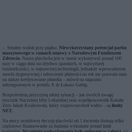
– Smutny widok przy piątku.
Niewykorzystany potencjał parku
maszynowego w ramach umowy z Narodowym Funduszem
Zdrowia
. Nasza placówka jest w stanie wykonywać ponad 100
razy w ciągu dnia na obydwu aparatach, w najwyższej
rozdzielczości, w najnowszej technologii, jednakże wprowadzenie
stawki dygresywnej i odroczenie płatności na rok nie pozwala nam
na dalsze kredytowanie płatnika – mówił na nagraniu
udostępnionym w portalu X dr Łukasz Gabig.
Bezpośrednią przyczyną takiej sytuacji – jak zwrócił uwagę
rzecznik Naczelnej Izby Lekarskiej oraz współpracownik Kanału
Zero Jakub Kosikowski, który rozpowszechnił wideo – są
limity
NFZ
.
Na mocy urzędowej decyzji placówki od 1 kwietnia dostają tylko
częściowe finansowanie za badania wykonane ponad limit
kontraktu.
Wcześniej nadwykonania były opłacane w całości
, co