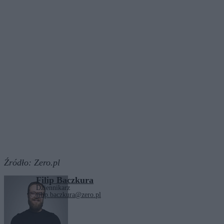
Źródło:
Zero.pl
Filip Baczkura
Dziennikarz
filip.baczkura@zero.pl