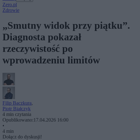
Zero.pl
Zdrowie
„Smutny widok przy piątku”.
Diagnosta pokazał
rzeczywistość po
wprowadzeniu limitów
Filip Baczkura
,
Piotr Białczyk
4 min czytania
Opublikowano:
17.04.2026 16:00
•
4 min
Dołącz do dyskusji!