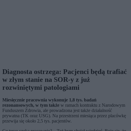
Diagnosta ostrzega: Pacjenci będą trafiać
w złym stanie na SOR-y z już
rozwiniętymi patologiami
Miesięcznie pracownia wykonuje 1,8 tys. badań
rezonansowych, w tym także
w ramach kontraktu z Narodowym
Funduszem Zdrowia, ale prowadzona jest także działalność
prywatna (TK oraz USG). Na przestrzeni miesiąca przez placówkę
przewija się około 2,5 tys. pacjentów.
Co teraz czeka pracownię? – Też bym chciał wiedzieć. Boję się, że