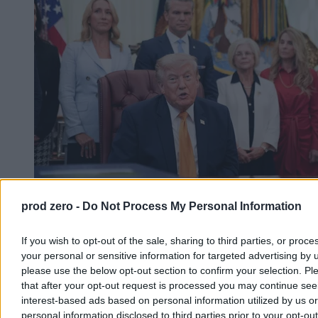
USA brakuje broni? Trump miał zażądać
prod zero -
Do Not Process My Personal Information
wyjaśnień od szefa Pentagonu
If you wish to opt-out of the sale, sharing to third parties, or proce
Stany Zjednoczone zmagają się z poważnym deficytem uzbrojenia,
your personal or sensitive information for targeted advertising by 
co bezpośrednio wpływa na ich działania zbrojne. Z doniesień prasy
please use the below opt-out section to confirm your selection. Pl
wynika, że Donald Trump wyraził głębokie niezadowolenie z
that after your opt-out request is processed you may continue see
powodu niepełnych informacji o stanie magazynów. Biały Dom
kategorycznie odrzuca te ustalenia.
interest-based ads based on personal information utilized by us or
personal information disclosed to third parties prior to your opt-ou