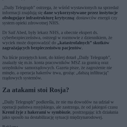
„Daily Telegraph” ostrzega, że wśród wystawionych na sprzedaż
informacji znajdują się
dane wykorzystywane przez instytucje
obsługujące infrastrukturę krytyczną
: dostawców energii czy
system opieki zdrowotnej NHS.
Dr Saif Abed, były lekarz NHS, a obecnie ekspert ds.
cyberbezpieczeństwa, ostrzegł w rozmowie z dziennikiem, że
wyciek może doprowadzić do
„katastrofalnych” skutków
zagrażających bezpieczeństwu pacjentów
.
Na liście przejętych kont, do której dotarł „Daily Telegraph”,
znalazły się m.in. konta pracowników MSZ za granicą oraz
urzędników samorządowych. Gazeta pisze, że zagrożenie nie
minęło, a operacja hakerów trwa, grożąc „dalszą infiltracją"
rządowych systemów.
Za atakami stoi Rosja?
„Daily Telegraph” podkreśla, że nie ma dowodów na udział w
operacji państwa rosyjskiego, ale zastrzega, że od jakiegoś czasu
Kreml żyje z hakerami w symbiozie
, postrzegając ich działania
jako sposób na destabilizację sytuacji międzynarodowej.
Reklama