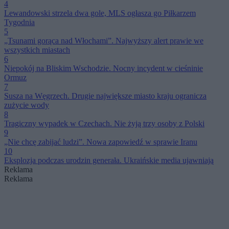
4
Lewandowski strzela dwa gole, MLS ogłasza go Piłkarzem
Tygodnia
5
„Tsunami gorąca nad Włochami”. Najwyższy alert prawie we
wszystkich miastach
6
Niepokój na Bliskim Wschodzie. Nocny incydent w cieśninie
Ormuz
7
Susza na Węgrzech. Drugie największe miasto kraju ogranicza
zużycie wody
8
Tragiczny wypadek w Czechach. Nie żyją trzy osoby z Polski
9
„Nie chcę zabijać ludzi”. Nowa zapowiedź w sprawie Iranu
10
Eksplozja podczas urodzin generała. Ukraińskie media ujawniają
Reklama
Reklama