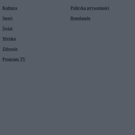
Kultura
Polityka prywatności
Sport
Regulamin
Świat
Wojsko
Zdrowie
Program TV
© 2026 Kanał Zero Spółka Akcyjna