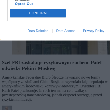
Opted Out
CONFIRM
Data Deletion
Data Access
Privacy Policy
Szef FBI zaskakuje ryzykownym ruchem. Patel
odwiedzi Pekin i Moskwę
Amerykańskie Federalne Biuro Śledcze nawiązało nowe formy
współpracy ze służbami Chin i Rosji, co wywołało falę niepokoju w
amerykańskim środowisku kontrwywiadowczym. Dyrektor FBI
Kash Patel przekonuje, że ruch ten ma na celu walkę z
przestępczością transnarodową, jednak eksperci ostrzegają przed
ryzykiem infiltracji.