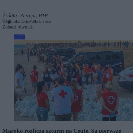
Źródła:
Zero.pl,
PAP
Tagi:
haker
Rosja
Wielka Brytania
Zobacz również
Świat
Maroko rozlicza szturm na Ceutę. Są pierwsze