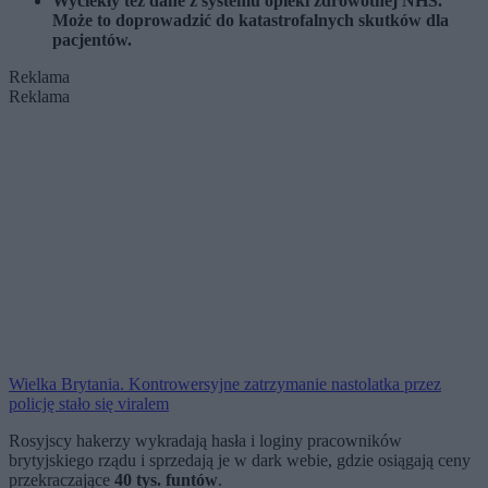
Wyciekły też dane z systemu opieki zdrowotnej NHS.
Może to doprowadzić do katastrofalnych skutków dla
pacjentów.
Reklama
Reklama
Wielka Brytania. Kontrowersyjne zatrzymanie nastolatka przez
policję stało się viralem
Rosyjscy hakerzy wykradają hasła i loginy pracowników
brytyjskiego rządu i sprzedają je w dark webie, gdzie osiągają ceny
przekraczające
40 tys. funtów
.