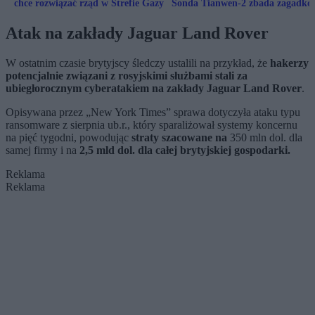
chce rozwiązać rząd w Strefie Gazy
Sonda Tianwen-2 zbada zagadko
„kwaziksiężyc”
Atak na zakłady Jaguar Land Rover
W ostatnim czasie brytyjscy śledczy ustalili na przykład, że
hakerzy
potencjalnie związani z rosyjskimi służbami stali za
ubiegłorocznym cyberatakiem na zakłady Jaguar Land Rover
.
Opisywana przez „New York Times” sprawa dotyczyła ataku typu
ransomware z sierpnia ub.r., który sparaliżował systemy koncernu
na pięć tygodni, powodując
straty szacowane na
350 mln dol. dla
samej firmy i na
2,5 mld dol. dla całej brytyjskiej gospodarki.
Reklama
Reklama