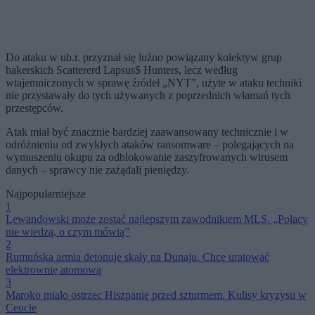
Do ataku w ub.r. przyznał się luźno powiązany kolektyw grup
hakerskich Scattererd Lapsus$ Hunters, lecz według
wtajemniczonych w sprawę źródeł „NYT”, użyte w ataku techniki
nie przystawały do tych używanych z poprzednich włamań tych
przestępców.
Atak miał być znacznie bardziej zaawansowany technicznie i w
odróżnieniu od zwykłych ataków ransomware – polegających na
wymuszeniu okupu za odblokowanie zaszyfrowanych wirusem
danych – sprawcy nie zażądali pieniędzy.
Najpopularniejsze
1
Lewandowski może zostać najlepszym zawodnikiem MLS. „Polacy
nie wiedzą, o czym mówią”
2
Rumuńska armia detonuje skały na Dunaju. Chce uratować
elektrownię atomową
3
Maroko miało ostrzec Hiszpanię przed szturmem. Kulisy kryzysu w
Ceucie