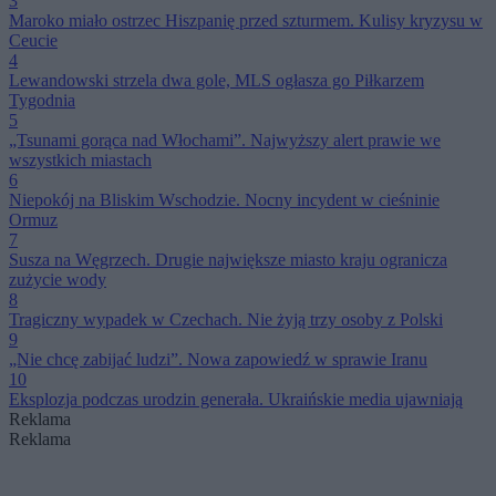
3
Maroko miało ostrzec Hiszpanię przed szturmem. Kulisy kryzysu w
Ceucie
4
Lewandowski strzela dwa gole, MLS ogłasza go Piłkarzem
Tygodnia
5
„Tsunami gorąca nad Włochami”. Najwyższy alert prawie we
wszystkich miastach
6
Niepokój na Bliskim Wschodzie. Nocny incydent w cieśninie
Ormuz
7
Susza na Węgrzech. Drugie największe miasto kraju ogranicza
zużycie wody
8
Tragiczny wypadek w Czechach. Nie żyją trzy osoby z Polski
9
„Nie chcę zabijać ludzi”. Nowa zapowiedź w sprawie Iranu
10
Eksplozja podczas urodzin generała. Ukraińskie media ujawniają
Reklama
Reklama