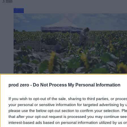
3 min
Świat
prod zero -
Do Not Process My Personal Information
If you wish to opt-out of the sale, sharing to third parties, or proce
Polska rozmawia z Ukrainą. Są nowe ustalenia ws.
your personal or sensitive information for targeted advertising by 
poszukiwań i ekshumacji
please use the below opt-out section to confirm your selection. Pl
that after your opt-out request is processed you may continue see
We Lwowie odbyło się posiedzenie polsko-ukraińskiej Grupy
Roboczej ds. Godnych Pochówków. Przewodniczący Rady ds.
interest-based ads based on personal information utilized by us or