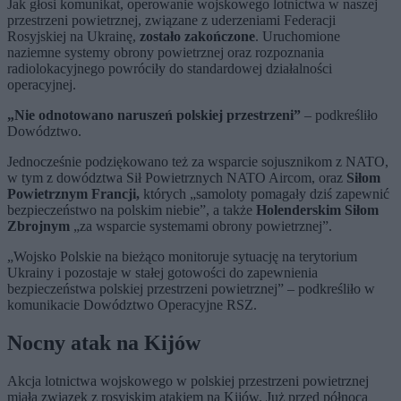
Jak głosi komunikat, operowanie wojskowego lotnictwa w naszej
przestrzeni powietrznej, związane z uderzeniami Federacji
Rosyjskiej na Ukrainę,
zostało zakończone
. Uruchomione
naziemne systemy obrony powietrznej oraz rozpoznania
radiolokacyjnego powróciły do standardowej działalności
operacyjnej.
„Nie odnotowano naruszeń polskiej przestrzeni”
– podkreśliło
Dowództwo.
Jednocześnie podziękowano też za wsparcie sojusznikom z NATO,
w tym z dowództwa Sił Powietrznych NATO Aircom, oraz
Siłom
Powietrznym Francji,
których „samoloty pomagały dziś zapewnić
bezpieczeństwo na polskim niebie”, a także
Holenderskim Siłom
Zbrojnym
„za wsparcie systemami obrony powietrznej”.
„Wojsko Polskie na bieżąco monitoruje sytuację na terytorium
Ukrainy i pozostaje w stałej gotowości do zapewnienia
bezpieczeństwa polskiej przestrzeni powietrznej” – podkreśliło w
komunikacie Dowództwo Operacyjne RSZ.
Nocny atak na Kijów
Akcja lotnictwa wojskowego w polskiej przestrzeni powietrznej
miała związek z rosyjskim atakiem na Kijów. Już przed północą