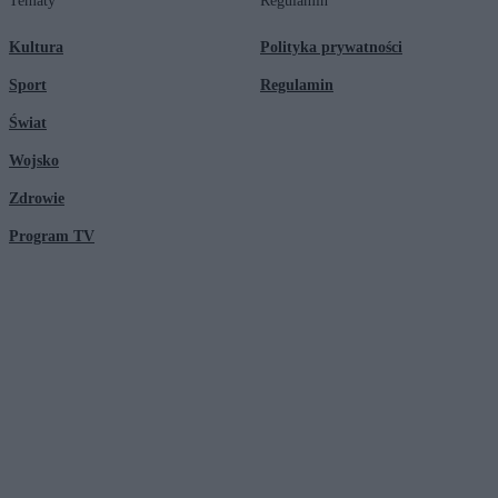
Tematy
Regulamin
Kultura
Polityka prywatności
Sport
Regulamin
Świat
Wojsko
Zdrowie
Program TV
© 2026 Kanał Zero Spółka Akcyjna