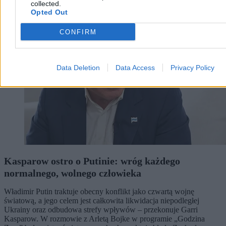
Świat
collected.
Opted Out
CONFIRM
Data Deletion
Data Access
Privacy Policy
Kasparow ostro o Putinie: wróg każdego
normalnego, wolnego człowieka
Władimir Putin traktuje obecny konflikt jako czwartą wojnę
światową, a jego celem jest całkowita likwidacja niepodległej
Ukrainy oraz odbudowa strefy wpływów – przekonuje Garri
Kasparow. W rozmowie z Arletą Bojke w programie „Godzina