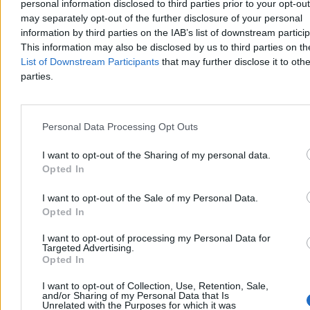
Współpracy z Ukrainą Paweł Kowal oraz wiceminister kultury
personal information disclosed to third parties prior to your opt-ou
Ukrainy Iwan Werbycki podsumowali dotychczasowe prace
may separately opt-out of the further disclosure of your personal
poszukiwawcze i omówili wnioski dotyczące kolejnych lokalizacji.
information by third parties on the IAB’s list of downstream partici
This information may also be disclosed by us to third parties on t
List of Downstream Participants
that may further disclose it to othe
parties.
Tomasz Pałasz
Wczoraj 20:30
3 min
Reklama
Personal Data Processing Opt Outs
Reklama
I want to opt-out of the Sharing of my personal data.
Opted In
I want to opt-out of the Sale of my Personal Data.
Opted In
I want to opt-out of processing my Personal Data for
Targeted Advertising.
Opted In
I want to opt-out of Collection, Use, Retention, Sale,
and/or Sharing of my Personal Data that Is
Unrelated with the Purposes for which it was