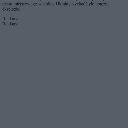
czasu miejscowego w stolicy Ukrainy słychać było potężne
eksplozje.
Reklama
Reklama