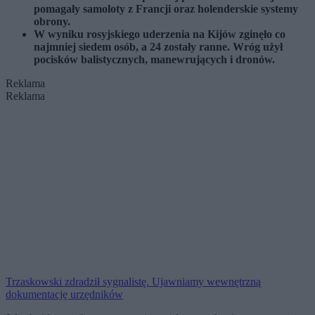
pomagały samoloty z Francji oraz holenderskie systemy
obrony.
W wyniku rosyjskiego uderzenia na Kijów zginęło co
najmniej siedem osób, a 24 zostały ranne. Wróg użył
pocisków balistycznych, manewrujących i dronów.
Reklama
Reklama
Trzaskowski zdradził sygnalistę. Ujawniamy wewnętrzną
dokumentację urzędników