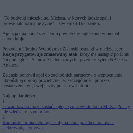
„To budynki mieszkalne. Miejsca, w których ludzie spali i
prowadzili normalne życie” – stwierdził Tkaczenko.
Agencja dpa podała, że alarm powietrzny ogłoszono w niemal
całym kraju.
Prezydent Ukrainy Wołodymyr Zełenski ostrzegł w niedzielę, że
Rosja przygotowuje zmasowany atak
, który ma nastąpić po Dniu
Niepodległości Stanów Zjednoczonych i przed szczytem NATO w
Ankarze.
Zełenski ponowił apel do zachodnich partnerów o wzmocnienie
ukraińskiej obrony powietrznej, w szczególności poprzez
dostarczenie większej liczby pocisków Patriot.
Najpopularniejsze
1
Lewandowski może zostać najlepszym zawodnikiem MLS. „Polacy
nie wiedzą, o czym mówią”
2
Rumuńska armia detonuje skały na Dunaju. Chce uratować
elektrownię atomową