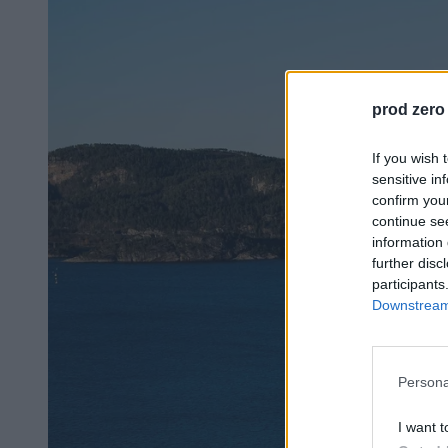
prod zero
If you wish 
sensitive in
confirm you
continue se
information 
further disc
participants
Downstream 
Persona
I want t