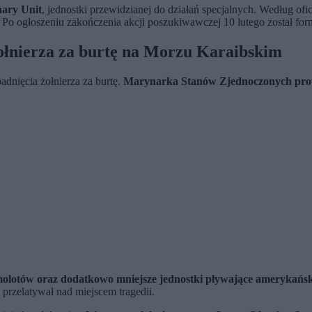
nary Unit
, jednostki przewidzianej do działań specjalnych. Według ofi
 Po ogłoszeniu zakończenia akcji poszukiwawczej 10 lutego został for
ołnierza za burtę na Morzu Karaibskim
dnięcia żołnierza za burtę.
Marynarka Stanów Zjednoczonych prow
amolotów oraz dodatkowo mniejsze jednostki pływające amerykańs
przelatywał nad miejscem tragedii.