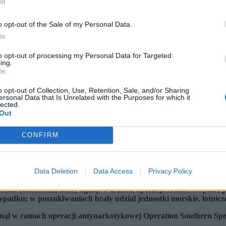
In
o opt-out of the Sale of my Personal Data.
In
to opt-out of processing my Personal Data for Targeted
ing.
In
o opt-out of Collection, Use, Retention, Sale, and/or Sharing
ersonal Data that Is Unrelated with the Purposes for which it
lected.
Out
CONFIRM
rakcie operacji na Morzu Karaibskim. (fot. JONATHAN NACKSTRAND / East News)
Data Deletion
Data Access
Privacy Policy
uznany za zmarłego po tym, jak wypadł za burtę okrętu USS
Iwo 
kim żołnierzem, który zginął w trakcie operacji
Southern Spear
, 
adku; w poszukiwaniach brały udział jednostki morskie, lotnic
nął w ramach operacji antynarkotykowej Operation Southern Sp