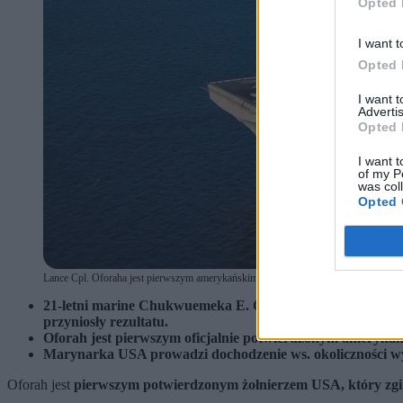
Opted 
I want t
Opted 
I want 
Advertis
Opted 
I want t
of my P
was col
Opted 
Lance Cpl. Oforaha jest pierwszym amerykańskim żołnierzem, który zginął w t
21-letni marine Chukwuemeka E. Oforah z Florydy został 
przyniosły rezultatu.
Oforah jest pierwszym oficjalnie potwierdzonym amerykańs
Marynarka USA prowadzi dochodzenie ws. okoliczności wyp
Oforah jest
pierwszym potwierdzonym żołnierzem USA, który zgi