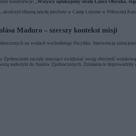
inie kondolencje: „
Wszyscy opłakujemy stratę Lance Oforaha. Jego
., ukończył elitarną szkołę piechoty w Camp Lejeune w Północnej Kar
lása Maduro – szerszy kontekst misji
Zjednoczonych na wodach wschodniego Pacyfiku. Interwencja zainicjon
Stany Zjednoczone zaczęły znacząco zwiększać swoją obecność wojsko
ewożą narkotyki do Stanów Zjednoczonych. Działania te doprowadziły d