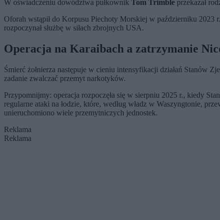
W oświadczeniu dowództwa pułkownik
Tom Trimble
przekazał rodz
Oforah wstąpił do Korpusu Piechoty Morskiej w październiku 2023 r
rozpoczynał służbę w siłach zbrojnych USA.
Operacja na Karaibach a zatrzymanie Nico
Śmierć żołnierza następuje w cieniu intensyfikacji działań Stanów 
zadanie zwalczać przemyt narkotyków.
Przypomnijmy: operacja rozpoczęła się w sierpniu 2025 r., kiedy 
regularne ataki na łodzie, które, według władz w Waszyngtonie, prz
unieruchomiono wiele przemytniczych jednostek.
Reklama
Reklama