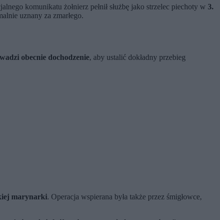
cjalnego komunikatu żołnierz pełnił służbę jako strzelec piechoty w
3.
malnie uznany za zmarłego.
adzi obecnie dochodzenie
, aby ustalić dokładny przebieg
kiej marynarki
. Operacja wspierana była także przez śmigłowce,