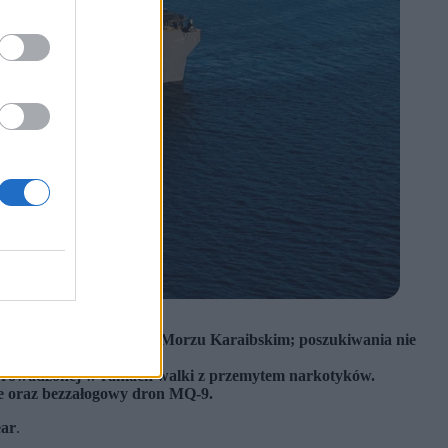
Jima
podczas działań w Morzu Karaibskim; poszukiwania nie
prowadzonej w ramach walki z przemytem narkotyków.
ze oraz bezzałogowy dron MQ-9.
ear
.