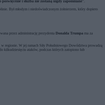
 poświęcenie i służba nie zostaną nigdy zapomniane
”.
olinie. Był młodym i niedoświadczonym żołnierzem, który dopiero
owana przez administrację prezydenta
Donalda Trumpa
ma za
wą w regionie. W jej ramach Siły Południowego Dowództwa prowadzą
o kilkudziesięciu ataków, podczas których zatopiono lub