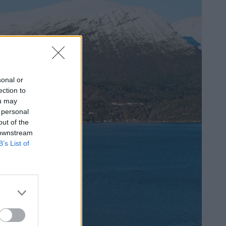
sonal or
ection to
ou may
 personal
out of the
 downstream
B’s List of