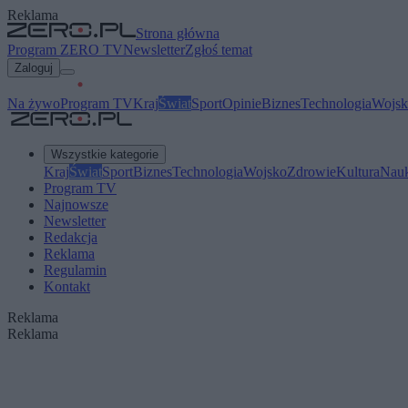
Reklama
Strona główna
Program ZERO TV
Newsletter
Zgłoś temat
Zaloguj
Na żywo
Program TV
Kraj
Świat
Sport
Opinie
Biznes
Technologia
Wojsk
Wszystkie kategorie
Kraj
Świat
Sport
Biznes
Technologia
Wojsko
Zdrowie
Kultura
Nau
Program TV
Najnowsze
Newsletter
Redakcja
Reklama
Regulamin
Kontakt
Reklama
Reklama