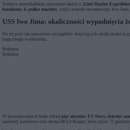
Żołnierz amerykańskiej marynarki służył w
22nd Marine Expeditio
batalionie, 6. pułku marines
, części zespołu desantowego Iwo Jima.
USS Iwo Jima: okoliczności wypadnięcia ż
Do tej pory nie ujawniono szczegółów dotyczących okoliczności wypa
tragicznego wydarzenia.
Reklama
Reklama
W poszukiwaniach brało udział
pięć okrętów US Navy, dziesięć s
samoloty patrolowe oraz drona MQ-9 Reaper, który przez 72 godziny 