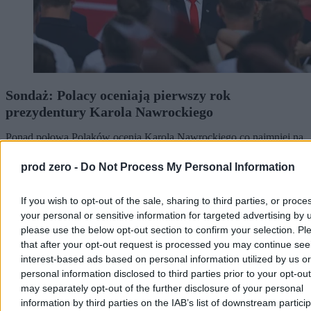
Sondaż: Polacy oceniają pierwszy rok
prezydentury Karola Nawrockiego
Ponad połowa Polaków ocenia Karola Nawrockiego co najmniej na
„czwórkę” – wynika z sondażu opublikowanego w piątek przez
„Rzeczpospolitą”. Ponad połowa badanych wystawiła prezydentowi
prod zero -
Do Not Process My Personal Information
pozytywną ocenę za pierwszy rok prezydentury.
If you wish to opt-out of the sale, sharing to third parties, or proce
your personal or sensitive information for targeted advertising by 
Krzysztof Jabłonowski
please use the below opt-out section to confirm your selection. Pl
Dzisiaj 07:13
that after your opt-out request is processed you may continue see
3 min
interest-based ads based on personal information utilized by us or
Reklama
personal information disclosed to third parties prior to your opt-ou
Reklama
may separately opt-out of the further disclosure of your personal
information by third parties on the IAB’s list of downstream partici