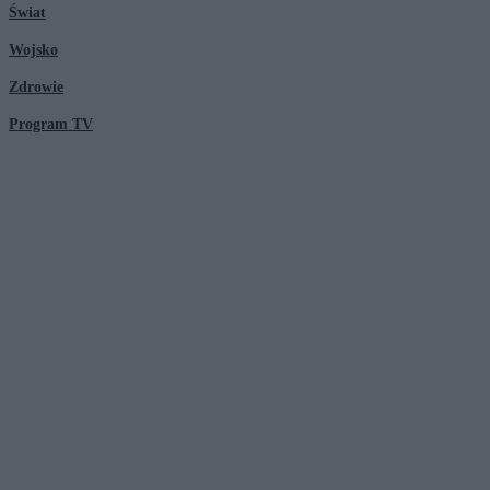
Świat
Wojsko
Zdrowie
Program TV
© 2026 Kanał Zero Spółka Akcyjna