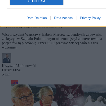
CONFIRM
Data Deletion
Data Access
Privacy Policy
Wiceprezydent Warszawy: Pacjenci wciąż
wybierają Szpital Południowy
Wiceprezydent Warszawy Izabela Marcewicz-Jendrysik zapewniła,
że kryzys w Szpitalu Południowym nie zmniejszył zainteresowania
pacjentów tą placówką. Przez SOR przeszło więcej osób niż rok
wcześniej.
Krzysztof Jabłonowski
Dzisiaj 06:41
5 min
Kraj