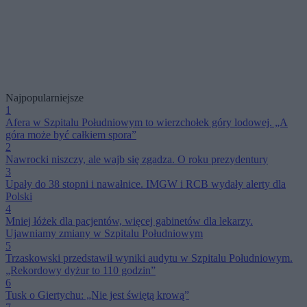
Najpopularniejsze
1
Afera w Szpitalu Południowym to wierzchołek góry lodowej. „A
góra może być całkiem spora”
2
Nawrocki niszczy, ale wajb się zgadza. O roku prezydentury
3
Upały do 38 stopni i nawałnice. IMGW i RCB wydały alerty dla
Polski
4
Mniej łóżek dla pacjentów, więcej gabinetów dla lekarzy.
Ujawniamy zmiany w Szpitalu Południowym
5
Trzaskowski przedstawił wyniki audytu w Szpitalu Południowym.
„Rekordowy dyżur to 110 godzin”
6
Tusk o Giertychu: „Nie jest świętą krową”