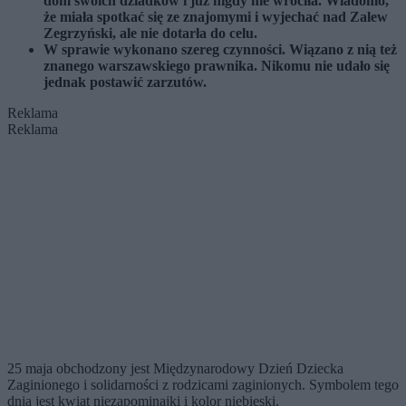
dom swoich dziadków i już nigdy nie wróciła. Wiadomo,
że miała spotkać się ze znajomymi i wyjechać nad Zalew
Zegrzyński, ale nie dotarła do celu.
W sprawie wykonano szereg czynności. Wiązano z nią też
znanego warszawskiego prawnika. Nikomu nie udało się
jednak postawić zarzutów.
Reklama
Reklama
25 maja obchodzony jest Międzynarodowy Dzień Dziecka
Zaginionego i solidarności z rodzicami zaginionych. Symbolem tego
dnia jest kwiat niezapominajki i kolor niebieski.