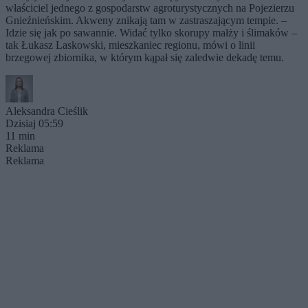
właściciel jednego z gospodarstw agroturystycznych na Pojezierzu
Gnieźnieńskim. Akweny znikają tam w zastraszającym tempie. –
Idzie się jak po sawannie. Widać tylko skorupy małży i ślimaków –
tak Łukasz Laskowski, mieszkaniec regionu, mówi o linii
brzegowej zbiornika, w którym kąpał się zaledwie dekadę temu.
Aleksandra Cieślik
Dzisiaj 05:59
11 min
Reklama
Reklama