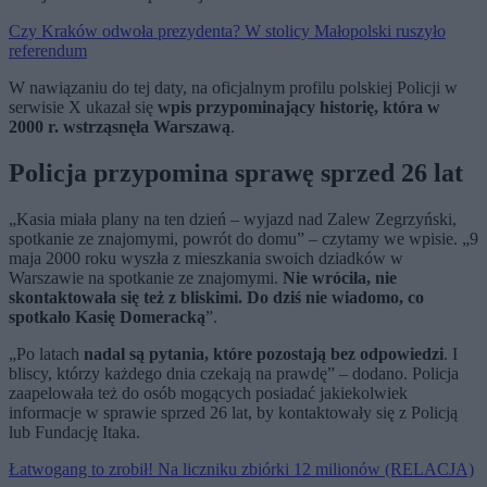
Czy Kraków odwoła prezydenta? W stolicy Małopolski ruszyło
referendum
W nawiązaniu do tej daty, na oficjalnym profilu polskiej Policji w
serwisie X ukazał się
wpis przypominający historię, która w
2000 r. wstrząsnęła Warszawą
.
Policja przypomina sprawę sprzed 26 lat
„Kasia miała plany na ten dzień – wyjazd nad Zalew Zegrzyński,
spotkanie ze znajomymi, powrót do domu” – czytamy we wpisie. „9
maja 2000 roku wyszła z mieszkania swoich dziadków w
Warszawie na spotkanie ze znajomymi.
Nie wróciła, nie
skontaktowała się też z bliskimi. Do dziś nie wiadomo, co
spotkało Kasię Domeracką
”.
„Po latach
nadal są pytania, które pozostają bez odpowiedzi
. I
bliscy, którzy każdego dnia czekają na prawdę” – dodano. Policja
zaapelowała też do osób mogących posiadać jakiekolwiek
informacje w sprawie sprzed 26 lat, by kontaktowały się z Policją
lub Fundację Itaka.
Łatwogang to zrobił! Na liczniku zbiórki 12 milionów (RELACJA)