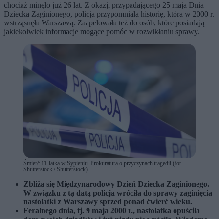
chociaż minęło już 26 lat. Z okazji przypadającego 25 maja Dnia
Dziecka Zaginionego, policja przypomniała historię, która w 2000 r.
wstrząsnęła Warszawą. Zaapelowała też do osób, które posiadają
jakiekolwiek informacje mogące pomóc w rozwikłaniu sprawy.
Śmierć 11-latka w Sypieniu. Prokuratura o przyczynach tragedii (fot.
Shutterstock / Shutterstock)
Zbliża się Międzynarodowy Dzień Dziecka Zaginionego.
W związku z tą datą policja wróciła do sprawy zaginięcia
nastolatki z Warszawy sprzed ponad ćwierć wieku.
Feralnego dnia, tj. 9 maja 2000 r., nastolatka opuściła