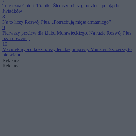
7
Tragiczna śmierć 15-latki. Śledczy milczą, rodzice apelują do
świadków
8
Na to liczy Rozwój Plus. „Potrzebują mięsa armatniego”
9
Pierwszy przelew dla klubu Morawieckiego. Na razie Rozwój Plus
bez subwencji
10
Mazurek pyta o koszt prezydenckiej imprezy. Minister: Szczerze, to
nie wiem
Reklama
Reklama