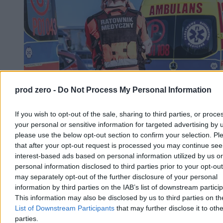
prod zero -
Do Not Process My Personal Information
Dwaj chłopcy wyciągnięci ze zbiornika ppoż. w
Szczecinie. Udana reanimacja
If you wish to opt-out of the sale, sharing to third parties, or proce
your personal or sensitive information for targeted advertising by 
W sobotę po godz. 14 w Szczecinie dwóch chłopców w wieku 9 i
please use the below opt-out section to confirm your selection. Pl
11 lat wpadło do zbiornika przeciwpożarowego na terenie SP 18.
that after your opt-out request is processed you may continue see
Wyciągnęli ich przypadkowi przechodnie, a strażacy i ratownicy
interest-based ads based on personal information utilized by us or
medyczni przywrócili obu chłopcom czynności życiowe. Policja
bada okoliczności zdarzenia pod nadzorem prokuratury.
personal information disclosed to third parties prior to your opt-ou
may separately opt-out of the further disclosure of your personal
information by third parties on the IAB’s list of downstream partici
This information may also be disclosed by us to third parties on t
Aleksandra Cieślik
List of Downstream Participants
that may further disclose it to othe
Wczoraj 20:06
parties.
3 min