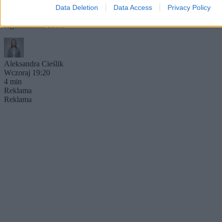
twierdząc, że konie są męczone. Wozacy i eksperci weterynarii
Data Deletion
Data Access
Privacy Policy
wskazują, że zwierzęta są corocznie badane i chronione
regulaminem TPN.
Aleksandra Cieślik
Wczoraj 19:20
4 min
Reklama
Reklama