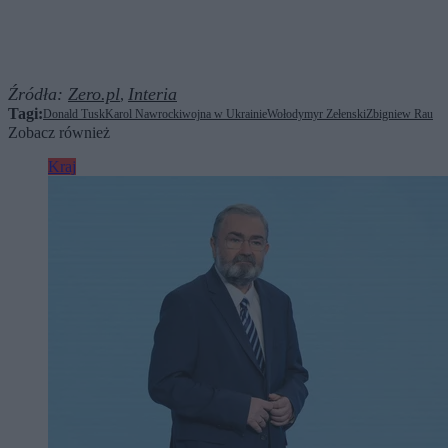
Źródła:
Zero.pl
Interia
,
Tagi:
Donald Tusk
Karol Nawrocki
wojna w Ukrainie
Wołodymyr Zełenski
Zbigniew Rau
Zobacz również
Kraj