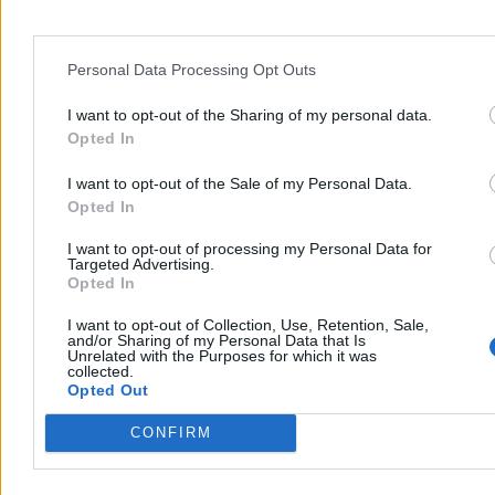
Kraj
Personal Data Processing Opt Outs
I want to opt-out of the Sharing of my personal data.
Opted In
I want to opt-out of the Sale of my Personal Data.
Opted In
I want to opt-out of processing my Personal Data for
Targeted Advertising.
Opted In
I want to opt-out of Collection, Use, Retention, Sale,
and/or Sharing of my Personal Data that Is
Unrelated with the Purposes for which it was
collected.
Pikieta przeciw transportowi konnemu do
Opted Out
Morskiego Oka. Wozacy odpierają zarzuty
CONFIRM
W sobotę na Palenicy Białczańskiej odbyła się pikieta przeciw
transportowi konnemu do Morskiego Oka. Aktywiści z ruchu Dla
Zwierząt i DIOZ domagają się całkowitego zakazu przewozów,