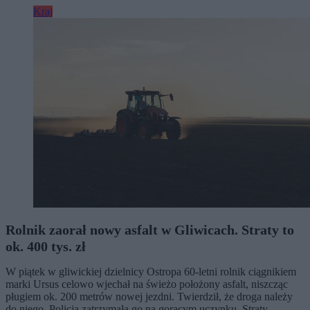
Kraj
Rolnik zaorał nowy asfalt w Gliwicach. Straty to
ok. 400 tys. zł
W piątek w gliwickiej dzielnicy Ostropa 60-letni rolnik ciągnikiem
marki Ursus celowo wjechał na świeżo położony asfalt, niszcząc
pługiem ok. 200 metrów nowej jezdni. Twierdził, że droga należy
do niego. Policja zatrzymała go na gorącym uczynku. Straty