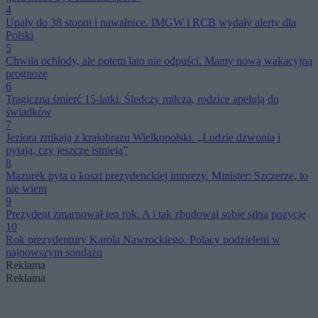
4
Upały do 38 stopni i nawałnice. IMGW i RCB wydały alerty dla
Polski
5
Chwila ochłody, ale potem lato nie odpuści. Mamy nową wakacyjną
prognozę
6
Tragiczna śmierć 15-latki. Śledczy milczą, rodzice apelują do
świadków
7
Jeziora znikają z krajobrazu Wielkopolski. „Ludzie dzwonią i
pytają, czy jeszcze istnieją”
8
Mazurek pyta o koszt prezydenckiej imprezy. Minister: Szczerze, to
nie wiem
9
Prezydent zmarnował ten rok. A i tak zbudował sobie silną pozycję
10
Rok prezydentury Karola Nawrockiego. Polacy podzieleni w
najnowszym sondażu
Reklama
Reklama