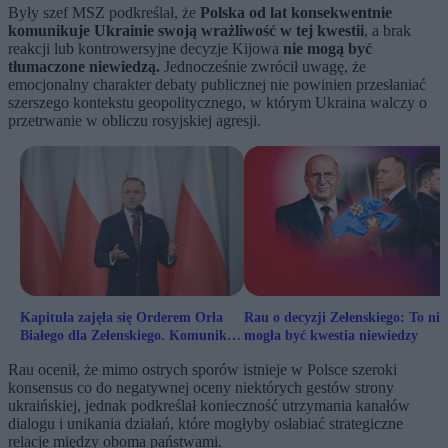
Były szef MSZ podkreślał, że
Polska od lat konsekwentnie
komunikuje Ukrainie swoją wrażliwość w tej kwestii
, a brak
reakcji lub kontrowersyjne decyzje Kijowa
nie mogą być
tłumaczone niewiedzą.
Jednocześnie zwrócił uwagę, że
emocjonalny charakter debaty publicznej nie powinien przesłaniać
szerszego kontekstu geopolitycznego, w którym Ukraina walczy o
przetrwanie w obliczu rosyjskiej agresji.
Kapituła zajęła się Orderem Orła
Rau o decyzji Zełenskiego: To nie
Białego dla Zełenskiego. Komunikat
mogła być kwestia niewiedzy
z pałacu prezydenta
Rau ocenił, że mimo ostrych sporów istnieje w Polsce szeroki
konsensus co do negatywnej oceny niektórych gestów strony
ukraińskiej, jednak podkreślał konieczność utrzymania kanałów
dialogu i unikania działań, które mogłyby osłabiać strategiczne
relacje między oboma państwami.