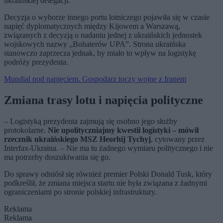
ukraińskiej delegacji.
Decyzja o wyborze innego portu lotniczego pojawiła się w czasie
napięć dyplomatycznych między Kijowem a Warszawą,
związanych z decyzją o nadaniu jednej z ukraińskich jednostek
wojskowych nazwy „Bohaterów UPA”. Strona ukraińska
stanowczo zaprzecza jednak, by miało to wpływ na logistykę
podróży prezydenta.
Mundial pod napięciem. Gospodarz toczy wojnę z Iranem
Zmiana trasy lotu i napięcia polityczne
– Logistyką prezydenta zajmują się osobno jego służby
protokolarne.
Nie upolityczniajmy kwestii logistyki – mówił
rzecznik ukraińskiego MSZ Heorhij Tychyj
, cytowany przez
Interfax-Ukraina. – Nie ma tu żadnego wymiaru politycznego i nie
ma potrzeby doszukiwania się go.
Do sprawy odniósł się również premier Polski Donald Tusk, który
podkreślił, że zmiana miejsca startu nie była związana z żadnymi
ograniczeniami po stronie polskiej infrastruktury.
Reklama
Reklama