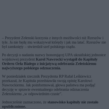
– Prezydent Zełenski korzysta z innych możliwości niż Rzeszów i
tyle. Ja nie będę mu wskazywał którędy i jak ma latać. Rzeszów nie
był zamknięty – stwierdził szef polskiego rządu.
Po decyzji o nadaniu nazwy honorującej UPA ukraińskiej jednostce
wojskowej prezydent
Karol Nawrocki wystąpił do Kapituły
Orderu Orła Białego z inicjatywą odebrania Zełeńskiemu
najwyższego polskiego odznaczenia.
W poniedziałek rzecznik Prezydenta RP Rafał Leśkiewicz
przekazał, że Kapituła przedstawiła swoją opinię Karolowi
Nawrockiemu. Jak poinformował, głowa państwa ma podjąć
decyzję w sprawie ewentualnego odebrania odznaczenia
Zełenskiemu „w odpowiednim czasie”.
Jednocześnie zaznaczono, że
stanowisko kapituły nie zostało
upublicznione.