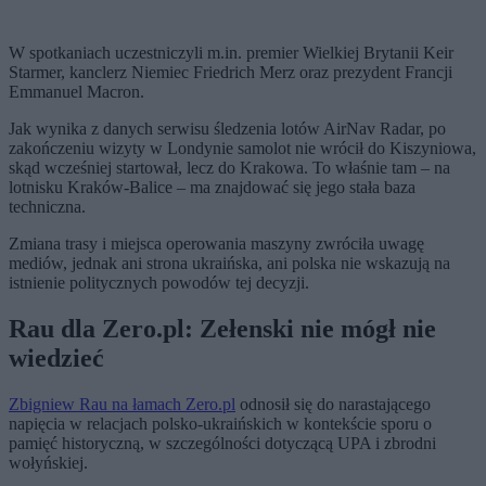
W spotkaniach uczestniczyli m.in. premier Wielkiej Brytanii Keir
Starmer, kanclerz Niemiec Friedrich Merz oraz prezydent Francji
Emmanuel Macron.
Jak wynika z danych serwisu śledzenia lotów AirNav Radar, po
zakończeniu wizyty w Londynie samolot nie wrócił do Kiszyniowa,
skąd wcześniej startował, lecz do Krakowa. To właśnie tam – na
lotnisku Kraków-Balice – ma znajdować się jego stała baza
techniczna.
Zmiana trasy i miejsca operowania maszyny zwróciła uwagę
mediów, jednak ani strona ukraińska, ani polska nie wskazują na
istnienie politycznych powodów tej decyzji.
Rau dla Zero.pl: Zełenski nie mógł nie
wiedzieć
Zbigniew Rau na łamach Zero.pl
odnosił się do narastającego
napięcia w relacjach polsko-ukraińskich w kontekście sporu o
pamięć historyczną, w szczególności dotyczącą UPA i zbrodni
wołyńskiej.