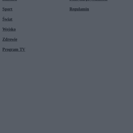
Sport
Regulamin
Świat
Wojsko
Zdrowie
Program TV
© 2026 Kanał Zero Spółka Akcyjna