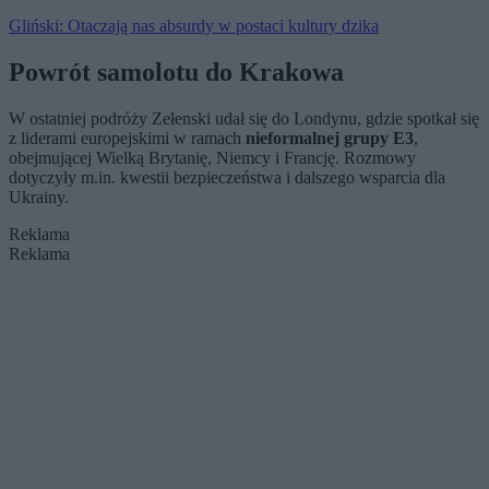
Gliński: Otaczają nas absurdy w postaci kultury dzika
Powrót samolotu do Krakowa
W ostatniej podróży Zełenski udał się do Londynu, gdzie spotkał się
z liderami europejskimi w ramach
nieformalnej grupy E3
,
obejmującej Wielką Brytanię, Niemcy i Francję. Rozmowy
dotyczyły m.in. kwestii bezpieczeństwa i dalszego wsparcia dla
Ukrainy.
Reklama
Reklama