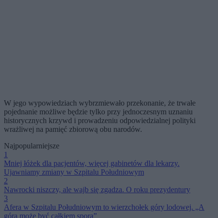
W jego wypowiedziach wybrzmiewało przekonanie, że trwałe
pojednanie możliwe będzie tylko przy jednoczesnym uznaniu
historycznych krzywd i prowadzeniu odpowiedzialnej polityki
wrażliwej na pamięć zbiorową obu narodów.
Najpopularniejsze
1
Mniej łóżek dla pacjentów, więcej gabinetów dla lekarzy.
Ujawniamy zmiany w Szpitalu Południowym
2
Nawrocki niszczy, ale wajb się zgadza. O roku prezydentury
3
Afera w Szpitalu Południowym to wierzchołek góry lodowej. „A
góra może być całkiem spora”