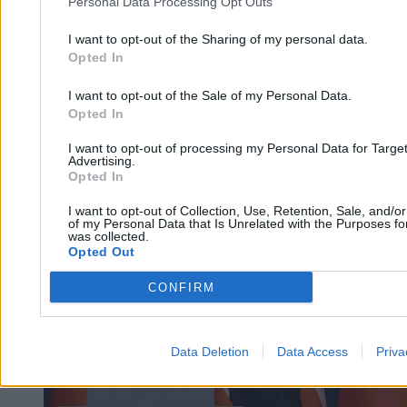
Personal Data Processing Opt Outs
I want to opt-out of the Sharing of my personal data.
Krzysztof Jabłonowski
Opted In
16.03.2026
3 min
I want to opt-out of the Sale of my Personal Data.
Kraj
Opted In
I want to opt-out of processing my Personal Data for Targe
Advertising.
Opted In
I want to opt-out of Collection, Use, Retention, Sale, and/o
of my Personal Data that Is Unrelated with the Purposes for
was collected.
Opted Out
CONFIRM
Data Deletion
Data Access
Priva