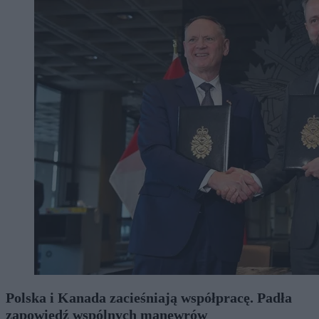
Polska i Kanada zacieśniają współpracę. Padła
zapowiedź wspólnych manewrów