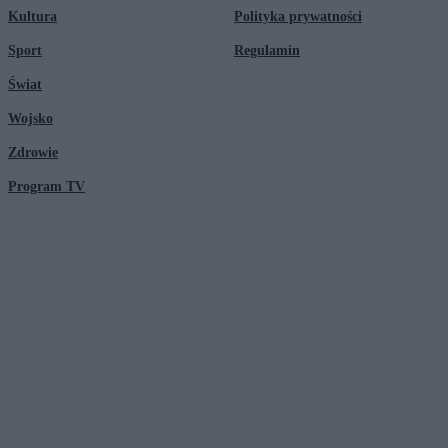
Kultura
Polityka prywatności
Sport
Regulamin
Świat
Wojsko
Zdrowie
Program TV
© 2026 Kanał Zero Spółka Akcyjna