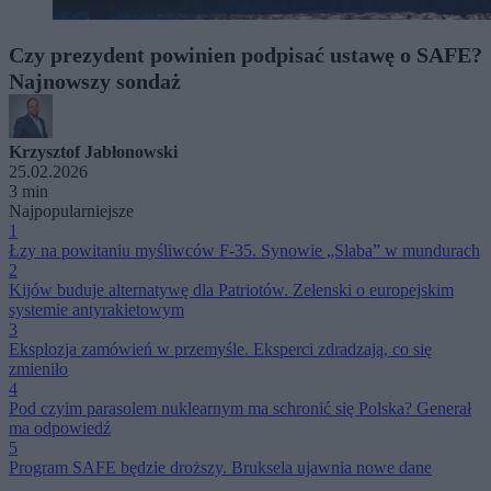
Czy prezydent powinien podpisać ustawę o SAFE?
Najnowszy sondaż
Krzysztof Jabłonowski
25.02.2026
3 min
Najpopularniejsze
1
Łzy na powitaniu myśliwców F-35. Synowie „Slaba” w mundurach
2
Kijów buduje alternatywę dla Patriotów. Zełenski o europejskim
systemie antyrakietowym
3
Eksplozja zamówień w przemyśle. Eksperci zdradzają, co się
zmieniło
4
Pod czyim parasolem nuklearnym ma schronić się Polska? Generał
ma odpowiedź
5
Program SAFE będzie droższy. Bruksela ujawnia nowe dane