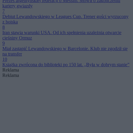
Prezes argentyńskiej federacji o Messim. Mówił o zakończeniu
kariery gwiazdy
7
Debiut Lewandowskiego w Leagues Cup. Trener gości wyrzucony
z boiska
8
Iran stawia warunki USA. Od ich spełnienia uzależnia otwarcie
cieśniny Ormuz
9
Miał zastąpić Lewandowskiego w Barcelonie. Klub nie zgodził się
na transfer
10
Książka zwrócona do biblioteki po 150 lat. „Była w dobrym stanie”
Reklama
Reklama