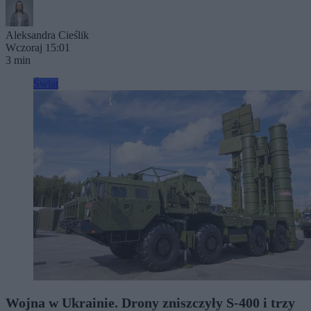
Aleksandra Cieślik
Wczoraj 15:01
3 min
Świat
Wojna w Ukrainie. Drony zniszczyły S-400 i trzy