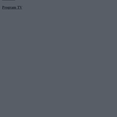
Program TV
© 2026 Kanał Zero Spółka Akcyjna