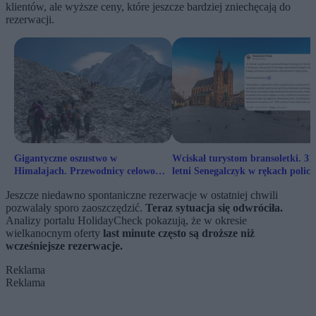
klientów, ale wyższe ceny, które jeszcze bardziej zniechęcają do
rezerwacji.
Gigantyczne oszustwo w
Wciskał turystom bransoletki. 31
Himalajach. Przewodnicy celowo
letni Senegalczyk w rękach policj
wywoływali chorobę u turystów
Jeszcze niedawno spontaniczne rezerwacje w ostatniej chwili
pozwalały sporo zaoszczędzić.
Teraz sytuacja się odwróciła.
Analizy portalu HolidayCheck pokazują, że w okresie
wielkanocnym oferty
last minute często są droższe niż
wcześniejsze rezerwacje.
Reklama
Reklama