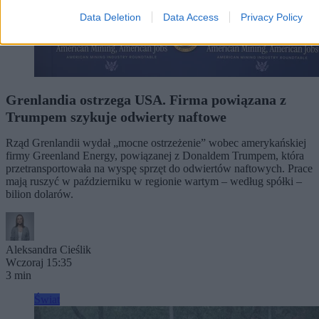
Data Deletion
Data Access
Privacy Policy
Grenlandia ostrzega USA. Firma powiązana z
Trumpem szykuje odwierty naftowe
Rząd Grenlandii wydał „mocne ostrzeżenie” wobec amerykańskiej
firmy Greenland Energy, powiązanej z Donaldem Trumpem, która
przetransportowała na wyspę sprzęt do odwiertów naftowych. Prace
mają ruszyć w październiku w regionie wartym – według spółki –
bilion dolarów.
Aleksandra Cieślik
Wczoraj 15:35
3 min
Świat