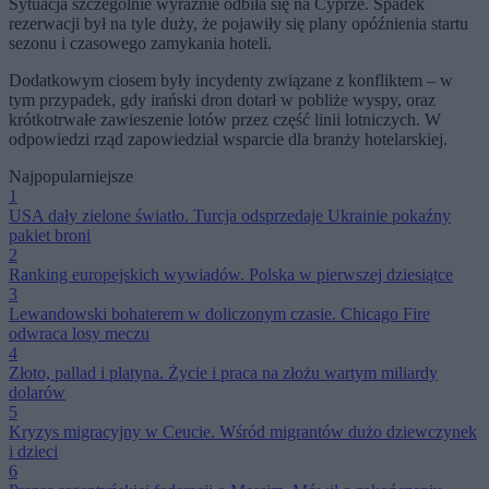
Sytuacja szczególnie wyraźnie odbiła się na Cyprze. Spadek
rezerwacji był na tyle duży, że pojawiły się plany opóźnienia startu
sezonu i czasowego zamykania hoteli.
Dodatkowym ciosem były incydenty związane z konfliktem – w
tym przypadek, gdy irański dron dotarł w pobliże wyspy, oraz
krótkotrwałe zawieszenie lotów przez część linii lotniczych. W
odpowiedzi rząd zapowiedział wsparcie dla branży hotelarskiej.
Najpopularniejsze
1
USA dały zielone światło. Turcja odsprzedaje Ukrainie pokaźny
pakiet broni
2
Ranking europejskich wywiadów. Polska w pierwszej dziesiątce
3
Lewandowski bohaterem w doliczonym czasie. Chicago Fire
odwraca losy meczu
4
Złoto, pallad i platyna. Życie i praca na złożu wartym miliardy
dolarów
5
Kryzys migracyjny w Ceucie. Wśród migrantów dużo dziewczynek
i dzieci
6