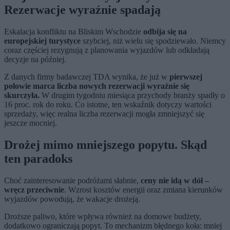
Rezerwacje wyraźnie spadają
Eskalacja konfliktu na Bliskim Wschodzie
odbija się na
europejskiej turystyce
szybciej, niż wielu się spodziewało. Niemcy
coraz częściej rezygnują z planowania wyjazdów lub odkładają
decyzje na później.
Z danych firmy badawczej TDA wynika, że już w
pierwszej
połowie marca liczba nowych rezerwacji wyraźnie się
skurczyła.
W drugim tygodniu miesiąca przychody branży spadły o
16 proc. rok do roku. Co istotne, ten wskaźnik dotyczy wartości
sprzedaży, więc realna liczba rezerwacji mogła zmniejszyć się
jeszcze mocniej.
Drożej mimo mniejszego popytu. Skąd
ten paradoks
Choć zainteresowanie podróżami słabnie,
ceny nie idą w dół –
wręcz przeciwnie
. Wzrost kosztów energii oraz zmiana kierunków
wyjazdów powodują, że wakacje drożeją.
Droższe paliwo, które wpływa również na domowe budżety,
dodatkowo ograniczają popyt. To mechanizm błędnego koła: mniej