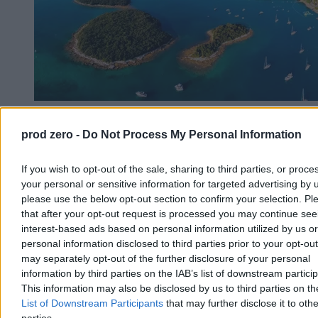
Polak zmarł podczas nurkowania u wybrzeży
prod zero -
Do Not Process My Personal Information
Chorwacji
W piątek w pobliżu Medulinu na Istrii zmarł 40-letni obywatel
If you wish to opt-out of the sale, sharing to third parties, or proce
Polski, który źle poczuł się podczas nurkowania na głębokości
your personal or sensitive information for targeted advertising by 
ponad 20 metrów. Mężczyznę przewieziono łodzią do zatoki Polje,
please use the below opt-out section to confirm your selection. Pl
gdzie mimo reanimacji nie udało się go uratować. Chorwacka
that after your opt-out request is processed you may continue see
policja bada okoliczności zdarzenia.
interest-based ads based on personal information utilized by us or
personal information disclosed to third parties prior to your opt-ou
may separately opt-out of the further disclosure of your personal
Aleksandra Cieślik
information by third parties on the IAB’s list of downstream partici
Wczoraj 19:08
This information may also be disclosed by us to third parties on t
2 min
List of Downstream Participants
that may further disclose it to othe
Reklama