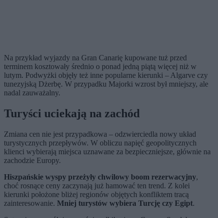
Na przykład wyjazdy na Gran Canarię kupowane tuż przed
terminem kosztowały średnio o ponad jedną piątą więcej niż w
lutym. Podwyżki objęły też inne popularne kierunki – Algarve czy
tunezyjską Dżerbę. W przypadku Majorki wzrost był mniejszy, ale
nadal zauważalny.
Turyści uciekają na zachód
Zmiana cen nie jest przypadkowa – odzwierciedla nowy układ
turystycznych przepływów. W obliczu napięć geopolitycznych
klienci wybierają miejsca uznawane za bezpieczniejsze, głównie na
zachodzie Europy.
Hiszpańskie wyspy przeżyły chwilowy boom rezerwacyjny
,
choć rosnące ceny zaczynają już hamować ten trend. Z kolei
kierunki położone bliżej regionów objętych konfliktem tracą
zainteresowanie.
Mniej turystów wybiera Turcję czy Egipt
.