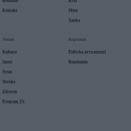
Reklama
Kraj
Kontakt
Moto
Nauka
Tematy
Regulamin
Kultura
Polityka prywatności
Sport
Regulamin
Świat
Wojsko
Zdrowie
Program TV
© 2026 Kanał Zero Spółka Akcyjna