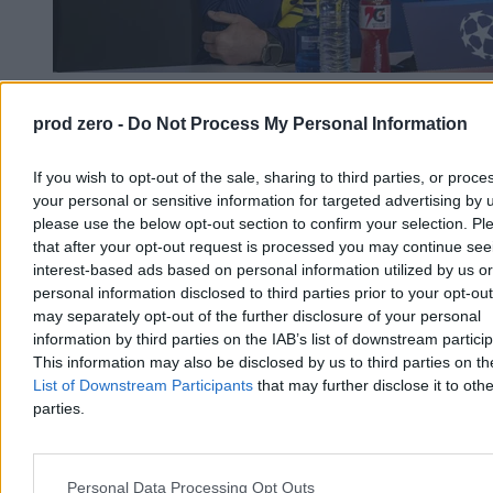
Barcelona odwołała mecz towarzyski. Chodzi o
prod zero -
Do Not Process My Personal Information
sytuację w Ceucie
Barcelona odwołała przedsezonowy towarzyski mecz piłkarski w
If you wish to opt-out of the sale, sharing to third parties, or proce
Maroku z powodu trwającego kryzysu granicznego w Ceucie,
your personal or sensitive information for targeted advertising by 
hiszpańskiej eksklawie w Afryce Północnej - poinformował klub.
please use the below opt-out section to confirm your selection. Pl
Spotkanie z Ittihad Riadi Tanger miało odbyć się 15 sierpnia.
that after your opt-out request is processed you may continue see
interest-based ads based on personal information utilized by us or
personal information disclosed to third parties prior to your opt-ou
may separately opt-out of the further disclosure of your personal
Paweł Żurek
information by third parties on the IAB’s list of downstream partici
Dzisiaj 13:18
2 min
This information may also be disclosed by us to third parties on t
Reklama
List of Downstream Participants
that may further disclose it to othe
Reklama
parties.
Personal Data Processing Opt Outs