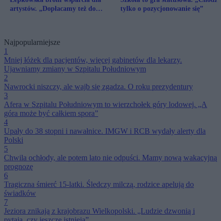
artystów. „Dopłacamy też do
tylko o pozycjonowanie się”
emerytur rolników”
Najpopularniejsze
1
Mniej łóżek dla pacjentów, więcej gabinetów dla lekarzy.
Ujawniamy zmiany w Szpitalu Południowym
2
Nawrocki niszczy, ale wajb się zgadza. O roku prezydentury
3
Afera w Szpitalu Południowym to wierzchołek góry lodowej. „A
góra może być całkiem spora”
4
Upały do 38 stopni i nawałnice. IMGW i RCB wydały alerty dla
Polski
5
Chwila ochłody, ale potem lato nie odpuści. Mamy nową wakacyjną
prognozę
6
Tragiczna śmierć 15-latki. Śledczy milczą, rodzice apelują do
świadków
7
Jeziora znikają z krajobrazu Wielkopolski. „Ludzie dzwonią i
pytają, czy jeszcze istnieją”