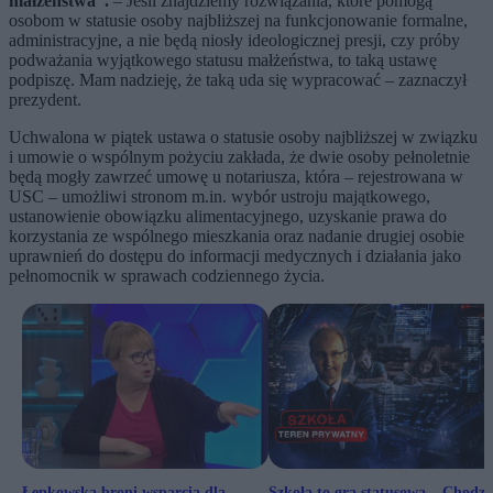
małżeństwa”.
– Jeśli znajdziemy rozwiązania, które pomogą
osobom w statusie osoby najbliższej na funkcjonowanie formalne,
administracyjne, a nie będą niosły ideologicznej presji, czy próby
podważania wyjątkowego statusu małżeństwa, to taką ustawę
podpiszę. Mam nadzieję, że taką uda się wypracować – zaznaczył
prezydent.
Uchwalona w piątek ustawa o statusie osoby najbliższej w związku
i umowie o wspólnym pożyciu zakłada, że dwie osoby pełnoletnie
będą mogły zawrzeć umowę u notariusza, która – rejestrowana w
USC – umożliwi stronom m.in. wybór ustroju majątkowego,
ustanowienie obowiązku alimentacyjnego, uzyskanie prawa do
korzystania ze wspólnego mieszkania oraz nadanie drugiej osobie
uprawnień do dostępu do informacji medycznych i działania jako
pełnomocnik w sprawach codziennego życia.
Łepkowska broni wsparcia dla
Szkoła to gra statusowa. „Chodzi