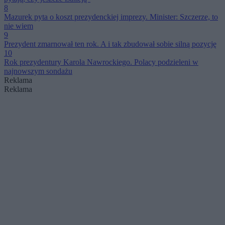
8
Mazurek pyta o koszt prezydenckiej imprezy. Minister: Szczerze, to
nie wiem
9
Prezydent zmarnował ten rok. A i tak zbudował sobie silną pozycję
10
Rok prezydentury Karola Nawrockiego. Polacy podzieleni w
najnowszym sondażu
Reklama
Reklama