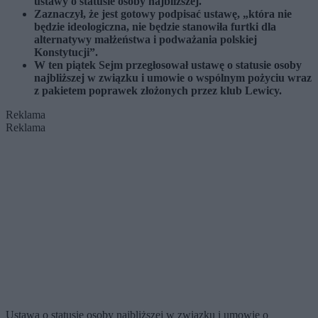
ustawy o statusie osoby najbliższej.
Zaznaczył, że jest gotowy podpisać ustawę, „która nie
będzie ideologiczna, nie będzie stanowiła furtki dla
alternatywy małżeństwa i podważania polskiej
Konstytucji”.
W ten piątek Sejm przegłosował ustawę o statusie osoby
najbliższej w związku i umowie o wspólnym pożyciu wraz
z pakietem poprawek złożonych przez klub Lewicy.
Reklama
Reklama
Ustawa o statusie osoby najbliższej w związku i umowie o