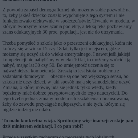
Z powodu zapaści demograficznej nie możemy sobie pozwolić na
to, żeby jakieś dziecko zostało wypchnięte z tego systemu i nie
funkcjonowało efektywnie w społeczeństwie. Trwanie w modelu, w
którym tworzymy rozwiązania pod elitę, a lekką ręką pozbawiamy
szans edukacyjnych 30 proc. populacji, jest nie do utrzymania.
Trzeba pomyśleć o szkole jako o przestrzeni edukacyjnej, która nie
kończy się w wieku 15 czy 18 lat, tylko jest miejscem, gdzie
możemy się uczyć aż do wieku emerytalnego. I nawet jeśli jakiejś
kompetencji nie nabyliśmy w wieku 10 lat, to możemy wrócić i ją
nabyć, mając lat 30 czy 50. Bo umiejętność uczenia się to
najważniejsza kompetencja. Zresztą to jest istota problemu z
zadaniami domowymi – obecnie są one bez większego sensu, bo
szkoła nie uczy dzieci, w jaki sposób mają się samodzielnie uczyć.
Zmiana, o której mówię, uda się jednak tylko wtedy, kiedy
będziemy mieć dobrze przygotowanych do tego nauczycieli. Do
tego trzeba jednak zmiany modelu ich kształcenia i finansowania,
żeby do zawodu przyciągać najlepszych, a nie tych, którym się
nigdzie indziej nie udało.
To mało konkretna wizja. Spróbujmy więc inaczej: zostaje pan
dziś ministrem edukacji. I co pan robi?
Przede wszystkim zachęcam do tworzenia tych lokalnych