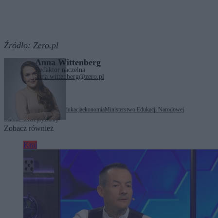
Źródło:
Zero.pl
Anna Wittenberg
Redaktor naczelna
anna.wittenberg@zero.pl
Tagi:
Barbara Nowacka
edukacja
ekonomia
Ministerstwo Edukacji Narodowej
Szkoła. Teren prywatny
Zobacz również
Kraj