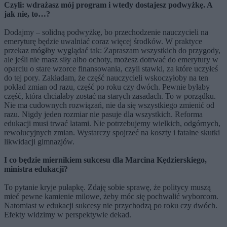
Czyli: wdrażasz mój program i wtedy dostajesz podwyżkę. A
jak nie, to…?
Dodajmy – solidną podwyżkę, bo przechodzenie nauczycieli na
emeryturę będzie uwalniać coraz więcej środków. W praktyce
przekaz mógłby wyglądać tak: Zapraszam wszystkich do przygody,
ale jeśli nie masz siły albo ochoty, możesz dotrwać do emerytury w
oparciu o stare wzorce finansowania, czyli stawki, za które uczyłeś
do tej pory. Zakładam, że część nauczycieli wskoczyłoby na ten
pokład zmian od razu, część po roku czy dwóch. Pewnie byłaby
część, która chciałaby zostać na starych zasadach. To w porządku.
Nie ma cudownych rozwiązań, nie da się wszystkiego zmienić od
razu. Nigdy jeden rozmiar nie pasuje dla wszystkich. Reforma
edukacji musi trwać latami. Nie potrzebujemy wielkich, odgórnych,
rewolucyjnych zmian. Wystarczy spojrzeć na koszty i fatalne skutki
likwidacji gimnazjów.
I co będzie miernikiem sukcesu dla Marcina Kędzierskiego,
ministra edukacji?
To pytanie kryje pułapkę. Zdaję sobie sprawę, że politycy muszą
mieć pewne kamienie milowe, żeby móc się pochwalić wyborcom.
Natomiast w edukacji sukcesy nie przychodzą po roku czy dwóch.
Efekty widzimy w perspektywie dekad.