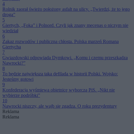
4
Rolnik zaorał świeżo położony asfalt na ulicy. „Twierdzi, że to jego
droga”
5
Giertych, „Foka” i Polnord. Czyli jak znany mecenas o niczym nie
wiedział
6
Zakaz rozwodów i publiczna chłosta. Polska marzeń Romana
Giertycha
7
Gwiazdowski odpowiada Dymkowi. „Komu i czemu przeszkadza
Nawrocki?”
8
To będzie największa taka defilada w historii Polski. Wojsko:
Jesteśmy gotowi
9
Konfederacja wyśmiewa obietnicę wyborczą PiS. „Nikt nie
wybierze podróbki”
10
Nawrocki niszczy, ale wajb się zgadza. O roku prezydentury
Reklama
Reklama