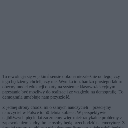
Ta rewolucja się w jakimś sensie dokona niezależnie od tego, czy
tego będziemy chcieli, czy nie. Wynika to z bardzo prostego faktu:
obecny model edukacji oparty na systemie klasowo-lekcyjnym
przestanie być możliwy do realizacji ze względu na demografię. To
demografia umebluje nam przyszłość.
Z jednej strony chodzi mi o samych nauczycieli – przeciętny
nauczyciel w Polsce to 50-letnia kobieta. W perspektywie
najbliższych pięciu lat zaczniemy więc mieć radykalne problemy z
zapewnieniem kadry, bo te osoby będą przechodzić na emeryturę. Z
drugiej strony, w obliczu niżu demograficznego, wiele szkół będzie