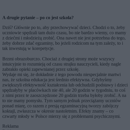
A drugie pytanie – po co jest szkoła?
Dziś? Głównie po to, aby przechowywać dzieci. Chodzi o to, żeby
uczniowie spędzali tam dużo czasu, bo nie bardzo wiemy, co mamy
z dziećmi i młodzieżą zrobić. Ona nawet nie jest potrzebna do tego,
żeby dobrze zdać egzaminy, bo jeżeli rodzicom na tym zależy, to i
tak inwestują w korepetycje.
Brzmi obrazoburczo. Chociaż z drugiej strony może wszyscy
intuicyjnie to rozumieją od czasu strajku nauczycieli, kiedy nagle
zabrakło opieki zapewnianej przez szkołę.
Wydaje mi się, że dokładnie z tego powodu niespecjalnie martwi
nas, że szkolna edukacja jest średnio efektywna. Gdybyśmy
zwiększyli efektywność kształcenia lub odchudzili podstawy i dzieci
spędzałyby w placówkach nie 40, ale 20 godzin w tygodniu, to coś
z nimi przez te zaoszczędzone 20 godzin trzeba byłoby zrobić. A na
to nie mamy pomysłu. Tym samym jednak przeciążamy uczniów
ponad miarę, co razem z presją egzaminacyjną tworzy zabójczy
koktajl, zwłaszcza w okresie nastoletnim. Efekty znamy – co
czwarty młody w Polsce mierzy się z problemami psychicznymi.
Reklama