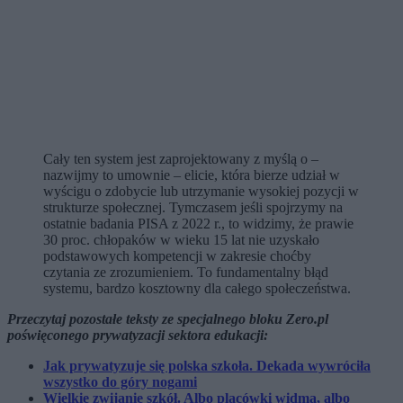
Cały ten system jest zaprojektowany z myślą o –
nazwijmy to umownie – elicie, która bierze udział w
wyścigu o zdobycie lub utrzymanie wysokiej pozycji w
strukturze społecznej. Tymczasem jeśli spojrzymy na
ostatnie badania PISA z 2022 r., to widzimy, że prawie
30 proc. chłopaków w wieku 15 lat nie uzyskało
podstawowych kompetencji w zakresie choćby
czytania ze zrozumieniem. To fundamentalny błąd
systemu, bardzo kosztowny dla całego społeczeństwa.
Przeczytaj pozostałe teksty ze specjalnego bloku Zero.pl
poświęconego prywatyzacji sektora edukacji:
Jak prywatyzuje się polska szkoła. Dekada wywróciła
wszystko do góry nogami
Wielkie zwijanie szkół. Albo placówki widma, albo