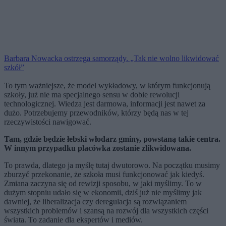
Barbara Nowacka ostrzega samorządy. „Tak nie wolno likwidować
szkół”
To tym ważniejsze, że model wykładowy, w którym funkcjonują
szkoły, już nie ma specjalnego sensu w dobie rewolucji
technologicznej. Wiedza jest darmowa, informacji jest nawet za
dużo. Potrzebujemy przewodników, którzy będą nas w tej
rzeczywistości nawigować.
Tam, gdzie będzie łebski włodarz gminy, powstaną takie centra.
W innym przypadku placówka zostanie zlikwidowana.
To prawda, dlatego ja myślę tutaj dwutorowo. Na początku musimy
zburzyć przekonanie, że szkoła musi funkcjonować jak kiedyś.
Zmiana zaczyna się od rewizji sposobu, w jaki myślimy. To w
dużym stopniu udało się w ekonomii, dziś już nie myślimy jak
dawniej, że liberalizacja czy deregulacja są rozwiązaniem
wszystkich problemów i szansą na rozwój dla wszystkich części
świata. To zadanie dla ekspertów i mediów.