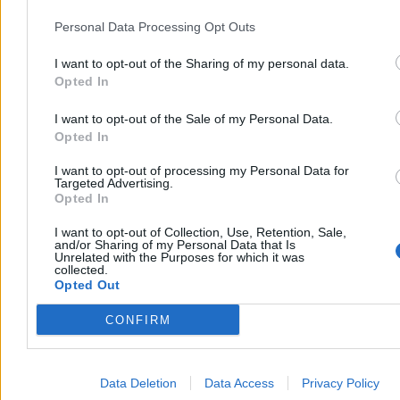
Jeśli całą rozmowę o edukacji sprowadzimy do egzaminów, to
Personal Data Processing Opt Outs
utkniemy w przekonaniu, że szkoła istnieje wyłącznie po to, by
zdobyć dyplom. Wrócę do początku – egzaminy w praktyce nie są
I want to opt-out of the Sharing of my personal data.
dziś po to, żeby czegoś nauczyć czy realnie zweryfikować efekty
Opted In
kształcenia, tylko żeby selekcjonować uczniów, żeby część mogła
dostać się do lepszych szkół, a część trafiła do gorszych. Ważniejsze
jest to, czy uczeń zdobędzie więcej punktów od koleżanek i
I want to opt-out of the Sale of my Personal Data.
kolegów, a nie to, czy faktycznie czegoś się nauczył. Gra o status,
Opted In
nic więcej.
I want to opt-out of processing my Personal Data for
Dlatego może lepiej zastanówmy się, co zrobić, aby jak najmniej
Targeted Advertising.
szkół było słabych i tak naprawdę nie miało to znaczenia, czy
Opted In
dziecko dostanie się do szkoły A, czy do szkoły B. Obecnie
najgorsze jest to, że dzieci z tych słabszych szkół, szczególnie w
I want to opt-out of Collection, Use, Retention, Sale,
and/or Sharing of my Personal Data that Is
mniejszych ośrodkach, w zasadzie są skazane na porażkę w
Unrelated with the Purposes for which it was
systemie od samego początku. O ile oczywiście nie mają rodziców z
collected.
wysokim kapitałem społecznym, kulturowym i finansowym.
Opted Out
Reklama
CONFIRM
Reklama
Data Deletion
Data Access
Privacy Policy