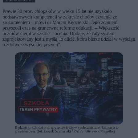
Prawie 30 proc. chłopaków w wieku 15 lat nie uzyskało
podstawowych kompetencji w zakresie choćby czytania ze
zrozumieniem – mówi dr Marcin Kędzierski. Jego zdaniem
przyszedł czas na gruntowną reformę edukacji. – Większość
uczniów cierpi w szkole – ocenia. Dodaje, że cały system
zaprojektowany jest z myślą „o elicie, która bierze udział w wyścigu
o zdobycie wysokiej pozycji”.
Kędzierski: Chodzi o to, aby ustawić się w społeczeństwie. Edukacja to
gra statusowa. (fot. Leszek Szymański / PAP/Shutterstock/Magnific)