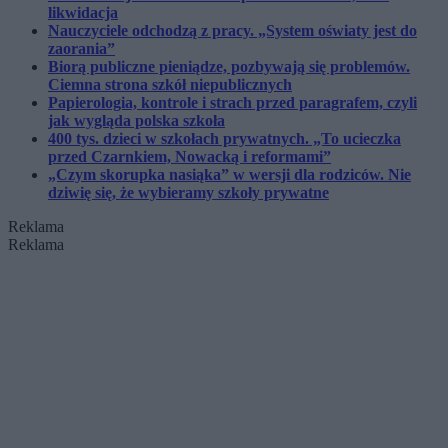
likwidacja
Nauczyciele odchodzą z pracy. „System oświaty jest do
zaorania”
Biorą publiczne pieniądze, pozbywają się problemów.
Ciemna strona szkół niepublicznych
Papierologia, kontrole i strach przed paragrafem, czyli
jak wygląda polska szkoła
400 tys. dzieci w szkołach prywatnych. „To ucieczka
przed Czarnkiem, Nowacką i reformami”
„Czym skorupka nasiąka” w wersji dla rodziców. Nie
dziwię się, że wybieramy szkoły prywatne
Reklama
Reklama