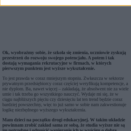
Ok, wyobraźmy sobie, że szkoła się zmienia, uczniowie zyskują
przestrzeń do rozwoju swojego potencjału. A potem i tak
dostają wymagania rekrutacyjne w firmach, w których
pierwszym punktem jest wyższe wykształcenie.
To jest prawda w coraz mniejszym stopniu. Zwłaszcza w sektorze
prywatnym przedsiębiorcy coraz częściej weryfikują kompetencje, a
nie dyplom. Ba, nawet więcej – zakładają, że absolwent nie za wiele
umie i tak trzeba go wszystkiego nauczyć. Wydaje mi się, że w
ciągu najbliższych pięciu czy dziesięciu lat ten trend będzie coraz
bardziej powszechny, więc to już samo w sobie nam zakwestionuje
logikę niezbędnego wyższego wykształcenia.
Mam dzieci na początku drogi edukacyjnej. W takim układzie
powinnam zrobić zakład sama ze sobą, że studia wyższe nie są
im potrzebne i odpuścić wspieranie ich w wyścigu o dobre