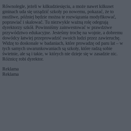
Równolegle, jeżeli w kilkudziesięciu, a może nawet kilkuset
gminach uda się urządzić szkoły po nowemu, pokazać, że to
możliwe, później będzie można te rozwiązania modyfikować,
poprawiać i skalować. Tu niezwykle ważną rolę odegrają
dyrektorzy szkół. Powinniśmy zainwestować w prawdziwe
przywództwo edukacyjne. Jesteśmy trochę na wojnie, a dobremu
dowódcy łatwiej przeprowadzić swoich ludzi przez zawieruchę.
Widzę to doskonale w badaniach, które prowadzę od paru lat – w
tych samych uwarunkowaniach są szkoły, które radzą sobie
świetnie, ale są i takie, w których nie dzieje się w zasadzie nic.
Różnicę robi dyrektor.
Reklama
Reklama