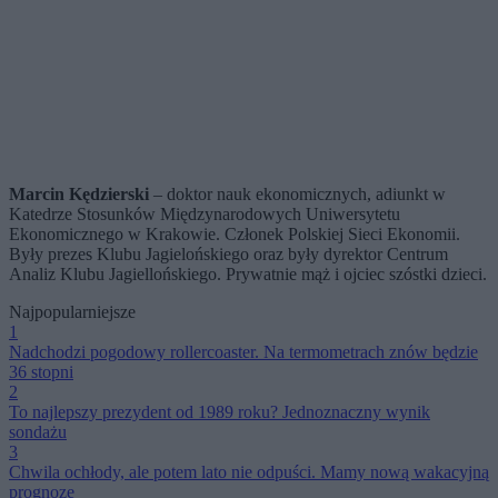
Marcin Kędzierski
– doktor nauk ekonomicznych, adiunkt w
Katedrze Stosunków Międzynarodowych Uniwersytetu
Ekonomicznego w Krakowie. Członek Polskiej Sieci Ekonomii.
Były prezes Klubu Jagielońskiego oraz były dyrektor Centrum
Analiz Klubu Jagiellońskiego. Prywatnie mąż i ojciec szóstki dzieci.
Najpopularniejsze
1
Nadchodzi pogodowy rollercoaster. Na termometrach znów będzie
36 stopni
2
To najlepszy prezydent od 1989 roku? Jednoznaczny wynik
sondażu
3
Chwila ochłody, ale potem lato nie odpuści. Mamy nową wakacyjną
prognozę