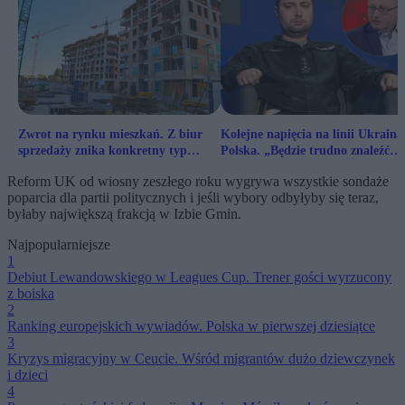
Zwrot na rynku mieszkań. Z biur
Kolejne napięcia na linii Ukraina
sprzedaży znika konkretny typ
Polska. „Będzie trudno znaleźć
lokali
porozumienie”
Reform UK od wiosny zeszłego roku wygrywa wszystkie sondaże
poparcia dla partii politycznych i jeśli wybory odbyłyby się teraz,
byłaby największą frakcją w Izbie Gmin.
Najpopularniejsze
1
Debiut Lewandowskiego w Leagues Cup. Trener gości wyrzucony
z boiska
2
Ranking europejskich wywiadów. Polska w pierwszej dziesiątce
3
Kryzys migracyjny w Ceucie. Wśród migrantów dużo dziewczynek
i dzieci
4