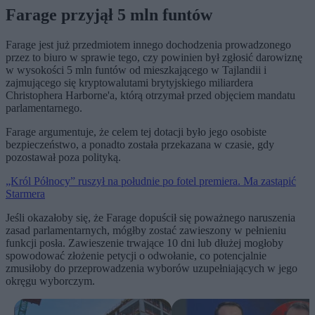
Farage przyjął 5 mln funtów
Farage jest już przedmiotem innego dochodzenia prowadzonego
przez to biuro w sprawie tego, czy powinien był zgłosić darowiznę
w wysokości 5 mln funtów od mieszkającego w Tajlandii i
zajmującego się kryptowalutami brytyjskiego miliardera
Christophera Harborne'a, którą otrzymał przed objęciem mandatu
parlamentarnego.
Farage argumentuje, że celem tej dotacji było jego osobiste
bezpieczeństwo, a ponadto została przekazana w czasie, gdy
pozostawał poza polityką.
„Król Północy” ruszył na południe po fotel premiera. Ma zastąpić
Starmera
Jeśli okazałoby się, że Farage dopuścił się poważnego naruszenia
zasad parlamentarnych, mógłby zostać zawieszony w pełnieniu
funkcji posła. Zawieszenie trwające 10 dni lub dłużej mogłoby
spowodować złożenie petycji o odwołanie, co potencjalnie
zmusiłoby do przeprowadzenia wyborów uzupełniających w jego
okręgu wyborczym.