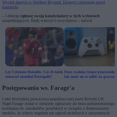
Wyciek danych w Wielkiej Brytanii. Eksperci ostrzegają przed
katastrofą
– I dlatego
zgłoszę swoją kandydaturę w tych wyborach
uzupełniających. Będę walczył o zwycięstwo – mówił.
Łzy Cristiano Ronaldo. Czy 41-latek
Xbox zwalnia tysiące pracownikó
zniszczył mundial Portugalii?
Jak może się to odbić na graczac
Postępowania ws. Farage'a
Lider brytyjskiej prawicowo-populistycznej partii Reform UK
Nigel Farage został w niedzielę zgłoszony do biura parlamentarnego
komisarza ds. standardów poselskich w związku z doniesieniami
mediów, że wbrew regułom nie zgłosił niektórych z otrzymanych