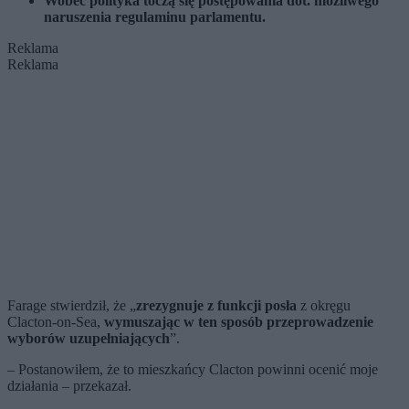
Wobec polityka toczą się postępowania dot. możliwego
naruszenia regulaminu parlamentu.
Reklama
Reklama
Farage stwierdził, że „
zrezygnuje z funkcji posła
z okręgu
Clacton-on-Sea,
wymuszając w ten sposób przeprowadzenie
wyborów uzupełniających
”.
– Postanowiłem, że to mieszkańcy Clacton powinni ocenić moje
działania – przekazał.