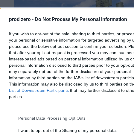
prod zero -
Do Not Process My Personal Information
If you wish to opt-out of the sale, sharing to third parties, or proce
your personal or sensitive information for targeted advertising by 
please use the below opt-out section to confirm your selection. Pl
that after your opt-out request is processed you may continue see
interest-based ads based on personal information utilized by us or
personal information disclosed to third parties prior to your opt-ou
may separately opt-out of the further disclosure of your personal
information by third parties on the IAB’s list of downstream partici
Wojna w Ukrainie. Drony zniszczyły S-400 i trzy
This information may also be disclosed by us to third parties on t
rosyjskie statki na Morzu Czarnym
List of Downstream Participants
that may further disclose it to othe
parties.
Ukraińskie Siły Systemów Bezzałogowych poinformowały o
zniszczeniu w Rosji systemu rakietowego S-400 Triumf w
Gelendżyku, zestawu Pancyr-S1 oraz trzech stacji radiolokacyjnych.
Drony trafiły też w tankowiec i dwa masowce na Morzu Czarnym –
Personal Data Processing Opt Outs
ogłosił dowódca SBS, mjr Robert „Madiar” Browdi.
I want to opt-out of the Sharing of my personal data.