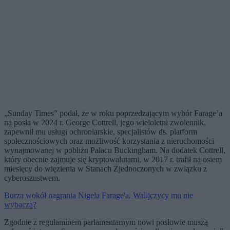
„Sunday Times” podał, że w roku poprzedzającym wybór Farage’a
na posła w 2024 r. George Cottrell, jego wieloletni zwolennik,
zapewnił mu usługi ochroniarskie, specjalistów ds. platform
społecznościowych oraz możliwość korzystania z nieruchomości
wynajmowanej w pobliżu Pałacu Buckingham. Na dodatek Cottrell,
który obecnie zajmuje się kryptowalutami, w 2017 r. trafił na osiem
miesięcy do więzienia w Stanach Zjednoczonych w związku z
cyberoszustwem.
Burza wokół nagrania Nigela Farage'a. Walijczycy mu nie
wybaczą?
Zgodnie z regulaminem parlamentarnym nowi posłowie muszą