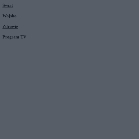
Świat
Wojsko
Zdrowie
Program TV
© 2026 Kanał Zero Spółka Akcyjna