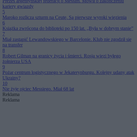
Prezes argentyńskiej federacji o Messim. Mówił o zakończeniu
kariery gwiazdy
5
Maroko rozlicza szturm na Ceutę. Są pierwsze wyroki więzienia
6
Książka zwrócona do biblioteki po 150 lat. „Była w dobrym stanie”
7
Miał zastąpić Lewandowskiego w Barcelonie. Klub nie zgodził się
na transfer
8
Robert Gilman na granicy życia i śmierci. Rosja więzi byłego
żołnierza USA
9
Pożar centrum logistycznego w Jekaterynburgu. Kolejny udany atak
Ukrainy?
10
Nie żyje ojciec Messiego. Miał 68 lat
Reklama
Reklama