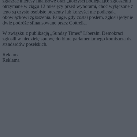
zgłaszać interesy finansowe oraz „korzyści podlegające zgłoszeniu”
otrzymane w ciągu 12 miesięcy przed wyborami, choć wyłączone z
tego są czysto osobiste prezenty lub korzyści nie podlegają
obowiązkowi zgłoszenia. Farage, gdy został posłem, zgłosił jedynie
dwie podróże sfinansowane przez Cottrella.
W związku z publikacją „Sunday Times” Liberalni Demokraci
zgłosili w niedzielę sprawę do biura parlamentarnego komisarza ds.
standardów poselskich.
Reklama
Reklama