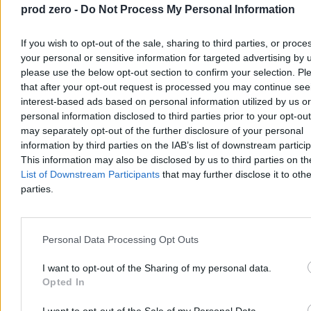
doszło do napaści z użyciem ostrego przedmiotu na 15-latka.
prod zero -
Do Not Process My Personal Information
Nastolatek w stanie zagrażającym życiu trafił śmigłowcem LPR do
szpitala we Wrocławiu. Podejrzanym o napaść jest zatrzymany 16-
If you wish to opt-out of the sale, sharing to third parties, or proce
latek; drugiego nastolatka policja zwolniła do domu.
your personal or sensitive information for targeted advertising by 
please use the below opt-out section to confirm your selection. Pl
that after your opt-out request is processed you may continue see
Aleksandra Cieślik
interest-based ads based on personal information utilized by us or
Dzisiaj 15:22
personal information disclosed to third parties prior to your opt-ou
2 min
may separately opt-out of the further disclosure of your personal
Reklama
information by third parties on the IAB’s list of downstream partici
Reklama
This information may also be disclosed by us to third parties on t
List of Downstream Participants
that may further disclose it to othe
parties.
Personal Data Processing Opt Outs
I want to opt-out of the Sharing of my personal data.
Opted In
I want to opt-out of the Sale of my Personal Data.