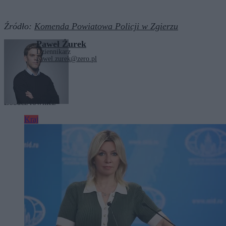
Źródło:
Komenda Powiatowa Policji w Zgierzu
Paweł Żurek
Dziennikarz
pawel.zurek@zero.pl
Tagi:
Policja
Zobacz również
Kraj