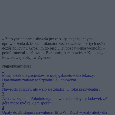
– Zatrzymana para usłyszała już zarzuty, między innymi
uprowadzenia dziecka. Prokurator zastosował wobec tych osób
dozór policyjny. Grozi im do pięciu lat pozbawienia wolności –
poinformował sierż. sztab. Bartłomiej Arcimowicz z Komendy
Powiatowej Policji w Zgierzu.
Najpopularniejsze
1
Mniej łóżek dla pacjentów, więcej gabinetów dla lekarzy.
Ujawniamy zmiany w Szpitalu Południowym
2
Nawrocki niszczy, ale wajb się zgadza. O roku prezydentury
3
Afera w Szpitalu Południowym to wierzchołek góry lodowej. „A
góra może być całkiem spora”
4
Upały do 38 stopni i nawałnice. IMGW i RCB wydały alerty dla