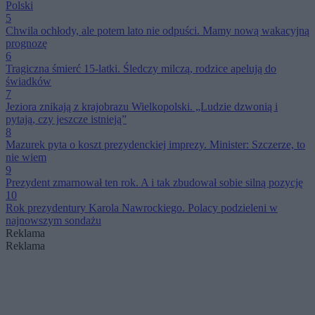
Polski
5
Chwila ochłody, ale potem lato nie odpuści. Mamy nową wakacyjną
prognozę
6
Tragiczna śmierć 15-latki. Śledczy milczą, rodzice apelują do
świadków
7
Jeziora znikają z krajobrazu Wielkopolski. „Ludzie dzwonią i
pytają, czy jeszcze istnieją”
8
Mazurek pyta o koszt prezydenckiej imprezy. Minister: Szczerze, to
nie wiem
9
Prezydent zmarnował ten rok. A i tak zbudował sobie silną pozycję
10
Rok prezydentury Karola Nawrockiego. Polacy podzieleni w
najnowszym sondażu
Reklama
Reklama