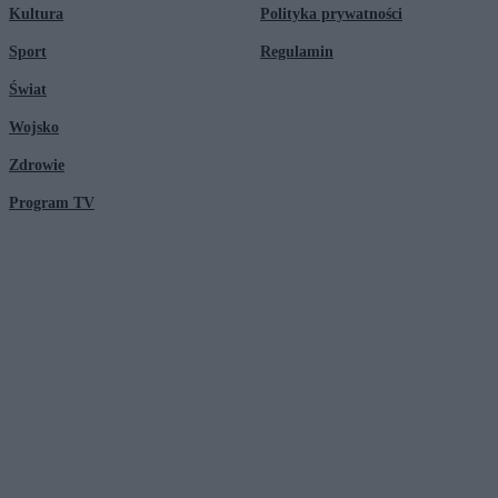
Kultura
Polityka prywatności
Sport
Regulamin
Świat
Wojsko
Zdrowie
Program TV
© 2026 Kanał Zero Spółka Akcyjna