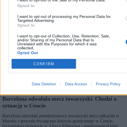
Opted In
Kraj
I want to opt-out of processing my Personal Data for
Targeted Advertising.
Opted In
I want to opt-out of Collection, Use, Retention, Sale,
and/or Sharing of my Personal Data that Is
Unrelated with the Purposes for which it was
collected.
Opted Out
CONFIRM
Data Deletion
Data Access
Privacy Policy
Barcelona odwołała mecz towarzyski. Chodzi o
sytuację w Ceucie
Barcelona odwołała przedsezonowy towarzyski mecz piłkarski w
Maroku z powodu trwającego kryzysu granicznego w Ceucie,
hiszpańskiej eksklawie w Afryce Północnej - poinformował klub.