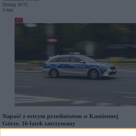
Dzisiaj 16:51
3 min
Kraj
Napaść z ostrym przedmiotem w Kamiennej
Górze. 16-latek zatrzymany
W piątkowy wieczór przy ul. Księcia Bolka I w Kamiennej Górze