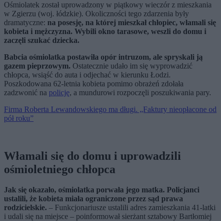
Ośmiolatek został uprowadzony w piątkowy wieczór z mieszkania
w Zgierzu (woj. łódzkie). Okoliczności tego zdarzenia były
dramatyczne:
na posesję, na której mieszkał chłopiec, włamali się
kobieta i mężczyzna. Wybili okno tarasowe, weszli do domu i
zaczęli szukać dziecka.
Babcia ośmiolatka postawiła opór intruzom, ale spryskali ją
gazem pieprzowym.
Ostatecznie udało im się wyprowadzić
chłopca, wsiąść do auta i odjechać w kierunku Łodzi.
Poszkodowana 62-letnia kobieta pomimo obrażeń zdołała
zadzwonić na
policję
, a mundurowi rozpoczęli poszukiwania pary.
Firma Roberta Lewandowskiego ma długi. „Faktury nieopłacone od
pół roku”
Włamali się do domu i uprowadzili
ośmioletniego chłopca
Jak się okazało, ośmiolatka porwała jego matka. Policjanci
ustalili, że kobieta miała ograniczone przez sąd prawa
rodzicielskie.
– Funkcjonariusze ustalili adres zamieszkania 41-latki
i udali się na miejsce – poinformował sierżant sztabowy Bartłomiej