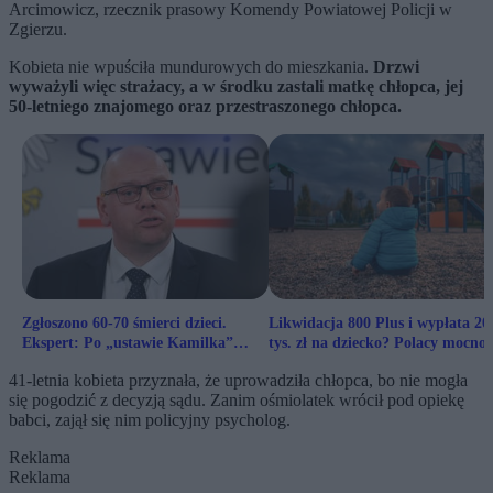
Arcimowicz, rzecznik prasowy Komendy Powiatowej Policji w
Zgierzu.
Kobieta nie wpuściła mundurowych do mieszkania.
Drzwi
wyważyli więc strażacy, a w środku zastali matkę chłopca, jej
50-letniego znajomego oraz przestraszonego chłopca.
Zgłoszono 60-70 śmierci dzieci.
Likwidacja 800 Plus i wypłata 20
Ekspert: Po „ustawie Kamilka”
tys. zł na dziecko? Polacy mocno
system wciąż zawodzi
sceptyczni
41-letnia kobieta przyznała, że uprowadziła chłopca, bo nie mogła
się pogodzić z decyzją sądu. Zanim ośmiolatek wrócił pod opiekę
babci, zajął się nim policyjny psycholog.
Reklama
Reklama