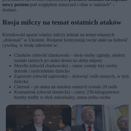
nowy poziom
pod względem zniszczeń i ofiar w ludziach” –
dodano.
Rosja milczy na temat ostatnich ataków
Kremlowski aparat władzy milczy jednak na temat własnych
„dokonań” w Ukrainie. Rosjanie kontynuują swoje ataki na ludność
cywilną, w środę uderzono w:
Charków (obwód charkowski – dwie osoby zginęły, siedem
zostało rannych po ataku drona na sklep mięsny
Merefie (obwód charkowski) – ranne zostały trzy osoby
dorosłe i sześcioletnie dziecko
Zaporoże (obwód zaporoski) – dziewięć osób rannych, w tym
dziecko
Chersoń – po ataku na autobus rannych zostało 20 osób
Kramatorsk (obwód doniecki) – cztery 250-kilogramowe
bomby trafiły w blok mieszkalny, ranna jedna osoba