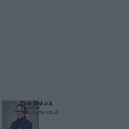
Piotr Białczyk
Dziennikarz
piotr.bialczyk@zero.pl