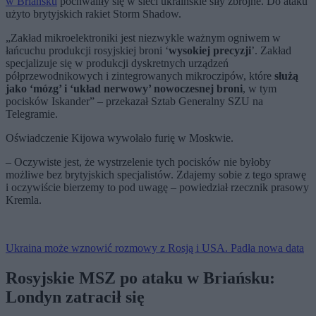
w Briańsku
pochwaliły się w sieci ukraińskie siły zbrojne. Do ataku
użyto brytyjskich rakiet Storm Shadow.
„Zakład mikroelektroniki jest niezwykle ważnym ogniwem w
łańcuchu produkcji rosyjskiej broni ‘
wysokiej precyzji
’. Zakład
specjalizuje się w produkcji dyskretnych urządzeń
półprzewodnikowych i zintegrowanych mikroczipów, które
służą
jako ‘mózg’ i ‘układ nerwowy’ nowoczesnej broni
, w tym
pocisków Iskander” – przekazał Sztab Generalny SZU na
Telegramie.
Oświadczenie Kijowa wywołało furię w Moskwie.
– Oczywiste jest, że wystrzelenie tych pocisków nie byłoby
możliwe bez brytyjskich specjalistów. Zdajemy sobie z tego sprawę
i oczywiście bierzemy to pod uwagę – powiedział rzecznik prasowy
Kremla.
Ukraina może wznowić rozmowy z Rosją i USA. Padła nowa data
Rosyjskie MSZ po ataku w Briańsku:
Londyn zatracił się