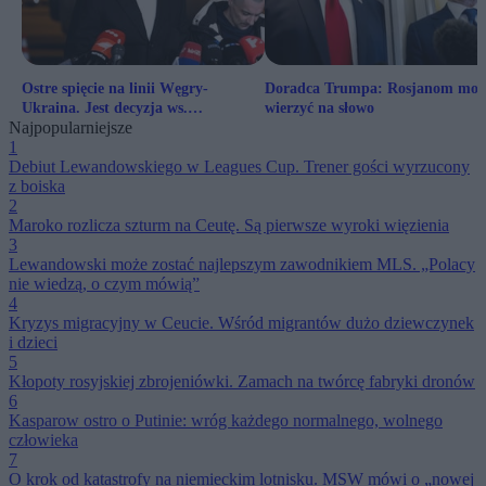
Ostre spięcie na linii Węgry-
Doradca Trumpa: Rosjanom moż
Ukraina. Jest decyzja ws.
wierzyć na słowo
Najpopularniejsze
zatrzymanych Ukraińców
1
Debiut Lewandowskiego w Leagues Cup. Trener gości wyrzucony
z boiska
2
Maroko rozlicza szturm na Ceutę. Są pierwsze wyroki więzienia
3
Lewandowski może zostać najlepszym zawodnikiem MLS. „Polacy
nie wiedzą, o czym mówią”
4
Kryzys migracyjny w Ceucie. Wśród migrantów dużo dziewczynek
i dzieci
5
Kłopoty rosyjskiej zbrojeniówki. Zamach na twórcę fabryki dronów
6
Kasparow ostro o Putinie: wróg każdego normalnego, wolnego
człowieka
7
O krok od katastrofy na niemieckim lotnisku. MSW mówi o „nowej