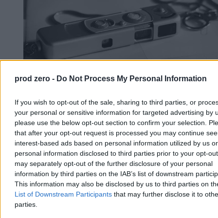
prod zero -
Do Not Process My Personal Information
If you wish to opt-out of the sale, sharing to third parties, or proce
Ranking europejskich wywiadów. Polska w
your personal or sensitive information for targeted advertising by 
pierwszej dziesiątce
please use the below opt-out section to confirm your selection. Pl
that after your opt-out request is processed you may continue see
Wielka Brytania ma najlepszy wywiad w Europie, a Polska znalazła
interest-based ads based on personal information utilized by us or
się na dziewiątym miejscu – wynika z rankingu francuskiego
personal information disclosed to third parties prior to your opt-ou
magazynu „L'Express”. Zestawienie powstało na podstawie ocen 60
may separately opt-out of the further disclosure of your personal
ekspertów z 25 krajów. W czołówce znalazły się także Francja,
Holandia i Ukraina.
information by third parties on the IAB’s list of downstream partici
This information may also be disclosed by us to third parties on t
List of Downstream Participants
that may further disclose it to othe
parties.
Aleksandra Cieślik