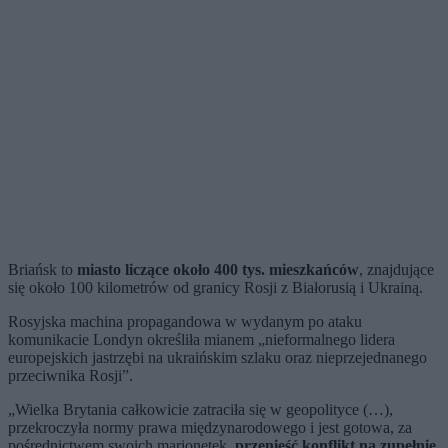
Briańsk to
miasto liczące około 400 tys. mieszkańców
, znajdujące
się około 100 kilometrów od granicy Rosji z Białorusią i Ukrainą.
Rosyjska machina propagandowa w wydanym po ataku
komunikacie Londyn określiła mianem „nieformalnego lidera
europejskich jastrzębi na ukraińskim szlaku oraz nieprzejednanego
przeciwnika Rosji”.
„Wielka Brytania całkowicie zatraciła się w geopolityce (…),
przekroczyła normy prawa międzynarodowego i jest gotowa, za
pośrednictwem swoich marionetek,
przenieść konflikt na zupełnie