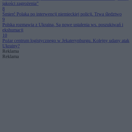
jakości zagrożenia”
8
Śmierć Polaka po interwencji niemieckiej policji. Trwa śledztwo
9
Polska rozmawia z Ukrainą. Są nowe ustalenia ws. poszukiwań i
ekshumacji
10
Pożar centrum logistycznego w Jekaterynburgu. Kolejny udany atak
Ukrainy?
Reklama
Reklama