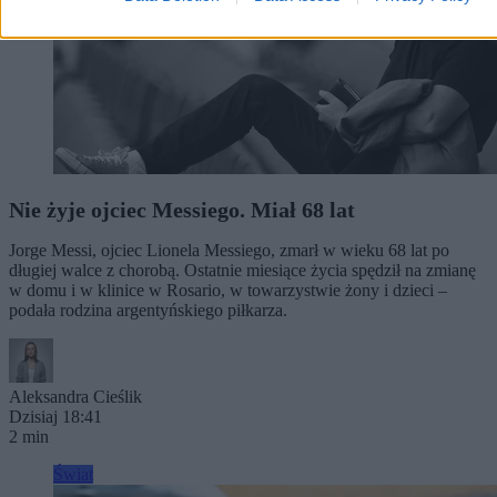
Nie żyje ojciec Messiego. Miał 68 lat
Jorge Messi, ojciec Lionela Messiego, zmarł w wieku 68 lat po
długiej walce z chorobą. Ostatnie miesiące życia spędził na zmianę
w domu i w klinice w Rosario, w towarzystwie żony i dzieci –
podała rodzina argentyńskiego piłkarza.
Aleksandra Cieślik
Dzisiaj 18:41
2 min
Świat