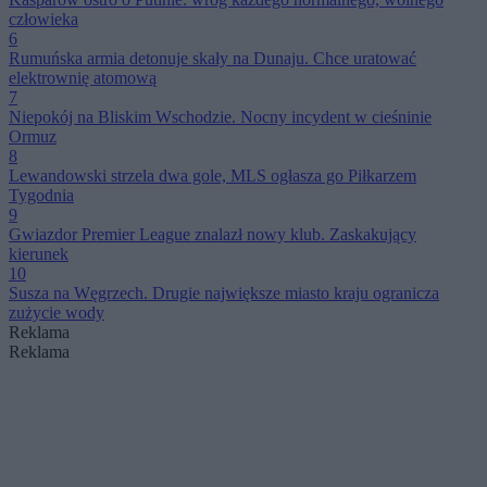
człowieka
6
Rumuńska armia detonuje skały na Dunaju. Chce uratować
elektrownię atomową
7
Niepokój na Bliskim Wschodzie. Nocny incydent w cieśninie
Ormuz
8
Lewandowski strzela dwa gole, MLS ogłasza go Piłkarzem
Tygodnia
9
Gwiazdor Premier League znalazł nowy klub. Zaskakujący
kierunek
10
Susza na Węgrzech. Drugie największe miasto kraju ogranicza
zużycie wody
Reklama
Reklama