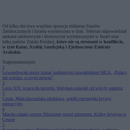
Od kilku dni trwa wspólna operacja militarna Stanów
Zjednoczonych i Izraela wymierzona w Iran. Teheran odpowiedział
atakami rakietowymi i dronowymi wymierzonymi w Izrael oraz
kilka państw Zatoki Perskiej,
które nie są stronami w konflikcie,
w tym Katar, Arabię Saudyjską i Zjednoczone Emiraty
Arabskie.
Najpopularniejsze
1
Lewandowski może zostać najlepszym zawodnikiem MLS. „Polacy
nie wiedzą, o czym mówią”
2
Leon XIV wraca do korzeni. Watykan ujawnił cel wizyty papieża
3
Ceuta. Mała hiszpańska eksklawa, wielki europejski kryzys
migracyjny
4
Maroko miało ostrzec Hiszpanię przed szturmem. Kulisy kryzysu w
Ceucie
5
Kasparow ostro o Putinie: wróg każdego normalnego, wolnego