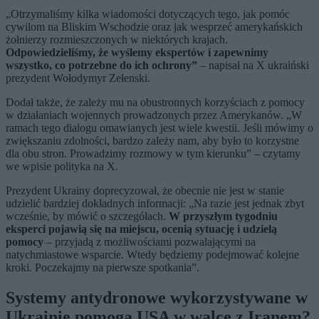
„Otrzymaliśmy kilka wiadomości dotyczących tego, jak pomóc
cywilom na Bliskim Wschodzie oraz jak wesprzeć amerykańskich
żołnierzy rozmieszczonych w niektórych krajach.
Odpowiedzieliśmy, że wyślemy ekspertów i zapewnimy
wszystko, co potrzebne do ich ochrony”
– napisał na X ukraiński
prezydent Wołodymyr Zełenski.
Dodał także, że zależy mu na obustronnych korzyściach z pomocy
w działaniach wojennych prowadzonych przez Amerykanów. „W
ramach tego dialogu omawianych jest wiele kwestii. Jeśli mówimy o
zwiększaniu zdolności, bardzo zależy nam, aby było to korzystne
dla obu stron. Prowadzimy rozmowy w tym kierunku” – czytamy
we wpisie polityka na X.
Prezydent Ukrainy doprecyzował, że obecnie nie jest w stanie
udzielić bardziej dokładnych informacji: „Na razie jest jednak zbyt
wcześnie, by mówić o szczegółach.
W przyszłym tygodniu
eksperci pojawią się na miejscu, ocenią sytuację i udzielą
pomocy
– przyjadą z możliwościami pozwalającymi na
natychmiastowe wsparcie. Wtedy będziemy podejmować kolejne
kroki. Poczekajmy na pierwsze spotkania”.
Systemy antydronowe wykorzystywane w
Ukrainie pomogą USA w walce z Iranem?