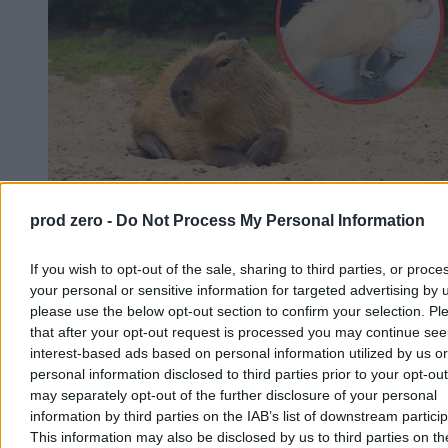
prod zero -
Do Not Process My Personal Information
Kapibary przyszły z wizytą. Zaskakujące
nagranie trafiło do sieci
If you wish to opt-out of the sale, sharing to third parties, or proce
Zaskakująca sytuacja w brazylijskim stanie Mato Grosso. Tuż przed
your personal or sensitive information for targeted advertising by 
rozpoczęciem obrad przez drzwi frontowe lokalnego parlamentu ze
please use the below opt-out section to confirm your selection. Pl
spokojem wkroczyły dwie kapibary. Największe gryzonie świata
that after your opt-out request is processed you may continue see
bez pośpiechu zwiedziły recepcję, nie przejmując się obecnością
interest-based ads based on personal information utilized by us or
ludzi.
personal information disclosed to third parties prior to your opt-ou
may separately opt-out of the further disclosure of your personal
information by third parties on the IAB’s list of downstream partici
Agnieszka Waś-Turecka
This information may also be disclosed by us to third parties on t