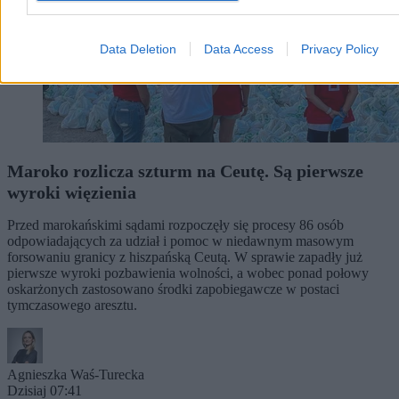
Data Deletion
Data Access
Privacy Policy
Maroko rozlicza szturm na Ceutę. Są pierwsze
wyroki więzienia
Przed marokańskimi sądami rozpoczęły się procesy 86 osób
odpowiadających za udział i pomoc w niedawnym masowym
forsowaniu granicy z hiszpańską Ceutą. W sprawie zapadły już
pierwsze wyroki pozbawienia wolności, a wobec ponad połowy
oskarżonych zastosowano środki zapobiegawcze w postaci
tymczasowego aresztu.
Agnieszka Waś-Turecka
Dzisiaj 07:41