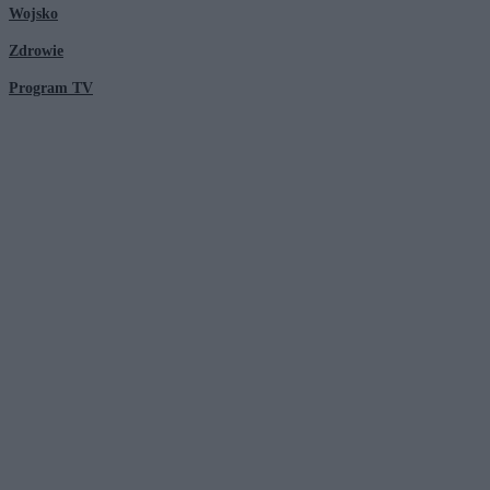
Wojsko
Zdrowie
Program TV
© 2026 Kanał Zero Spółka Akcyjna