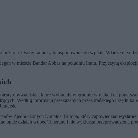
ż pożarna. Osoby ranne są transportowane do szpitali. Władze nie udziel
egan w mieście Bandar Abbas na południu Iranu. Przyczyną eksplozji
kich
protesty obywatelskie, które wybuchły w grudniu w reakcji na pogarsza
zących. Według informacji przekazanych przez irańskiego urzędnika w 
eutersie.
Stanów Zjednoczonych Donalda Trumpa, który zapowiedział
wysłanie
óżne opcje działań wobec Teheranu i nie wyklucza przeprowadzenia p