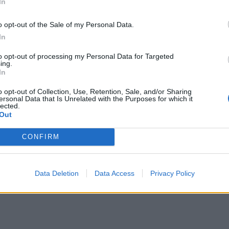
In
o opt-out of the Sale of my Personal Data.
In
to opt-out of processing my Personal Data for Targeted
ing.
In
o opt-out of Collection, Use, Retention, Sale, and/or Sharing
ersonal Data that Is Unrelated with the Purposes for which it
lected.
Out
ybuch.
ecyzyjnych uderzeń w siły bezpieczeństwa.
CONFIRM
sycanie niepokojów społecznych i ingerencję w sprawy wewnętrzn
cznościowym pogłoskom, że celem eksplozji miało być zabicie dowód
Data Deletion
Data Access
Privacy Policy
u.
Zniszczone zostały dwie kondygnacje ośmiopiętrowego budynku, ki