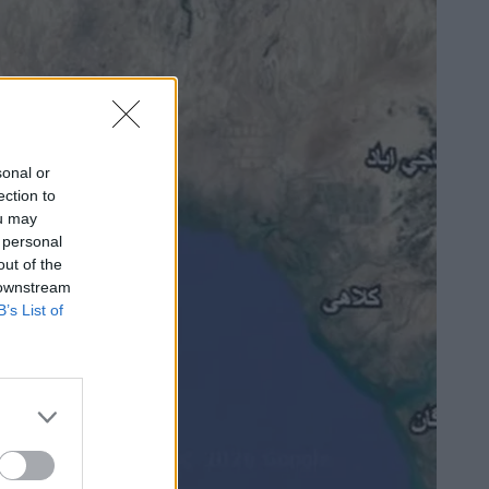
sonal or
ection to
ou may
 personal
out of the
 downstream
B’s List of