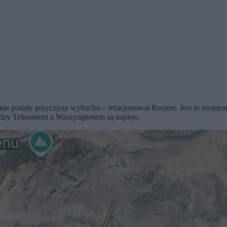
e podały przyczyny wybuchu – relacjonował Reuters. Jest to moment szc
ędzy Teheranem a Waszyngtonem są napięte.