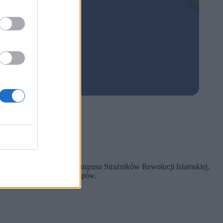
e kraju.
cy marynarki wojennej Korpusu Strażników Rewolucji Islamskiej.
lka samochodów oraz sklepów.