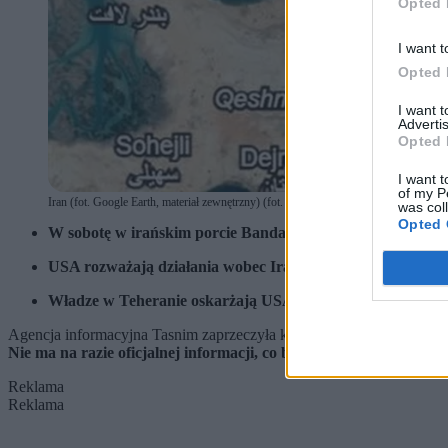
Opted 
I want t
Opted 
I want 
Advertis
Opted 
I want t
of my P
Iran (fot. Google Earth, materiał zewnętrzny) (fot. Inne)
was col
Opted 
W sobotę w irańskim porcie Bandar Abbas miał miejsce w
USA rozważają działania wobec Iranu, w tym możliwość pr
Władze w Teheranie oskarżają USA, Izrael i Europę o pod
Agencja informacyjna Tasnim zaprzeczyła krążącym w mediach społe
Nie ma na razie oficjalnej informacji, co było przyczyną wybuch
Reklama
Reklama