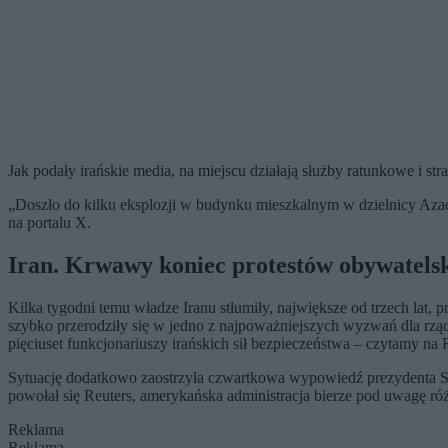
Jak podały irańskie media, na miejscu działają służby ratunkowe i stra
„Doszło do kilku eksplozji w budynku mieszkalnym w dzielnicy Azad
na portalu X.
Iran. Krwawy koniec protestów obywatels
Kilka tygodni temu władze Iranu stłumiły, największe od trzech lat, 
szybko przerodziły się w jedno z najpoważniejszych wyzwań dla rząd
pięciuset funkcjonariuszy irańskich sił bezpieczeństwa – czytamy na R
Sytuację dodatkowo zaostrzyła czwartkowa wypowiedź prezydenta 
powołał się Reuters, amerykańska administracja bierze pod uwagę r
Reklama
Reklama