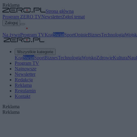
Reklama
Strona główna
Program ZERO TV
Newsletter
Zgłoś temat
Zaloguj
Na żywo
Program TV
Kraj
Świat
Sport
Opinie
Biznes
Technologia
Wojsk
Wszystkie kategorie
Kraj
Świat
Sport
Biznes
Technologia
Wojsko
Zdrowie
Kultura
Nau
Program TV
Najnowsze
Newsletter
Redakcja
Reklama
Regulamin
Kontakt
Reklama
Reklama