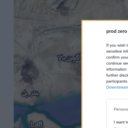
prod zero
If you wish 
sensitive in
confirm you
continue se
information 
further disc
participants
Downstream 
Persona
I want t