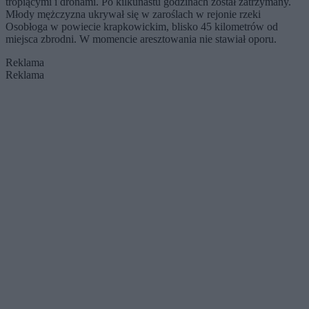
tropiącymi i dronami. Po kilkunastu godzinach został zatrzymany.
Młody mężczyzna ukrywał się w zaroślach w rejonie rzeki
Osobłoga w powiecie krapkowickim, blisko 45 kilometrów od
miejsca zbrodni. W momencie aresztowania nie stawiał oporu.
Reklama
Reklama