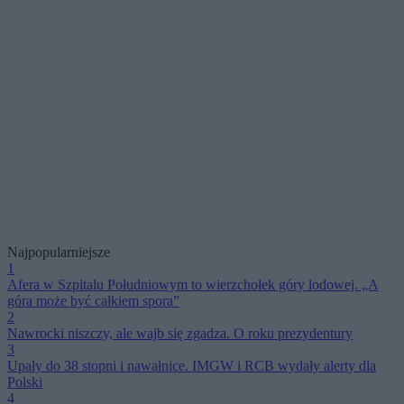
Najpopularniejsze
1
Afera w Szpitalu Południowym to wierzchołek góry lodowej. „A
góra może być całkiem spora”
2
Nawrocki niszczy, ale wajb się zgadza. O roku prezydentury
3
Upały do 38 stopni i nawałnice. IMGW i RCB wydały alerty dla
Polski
4