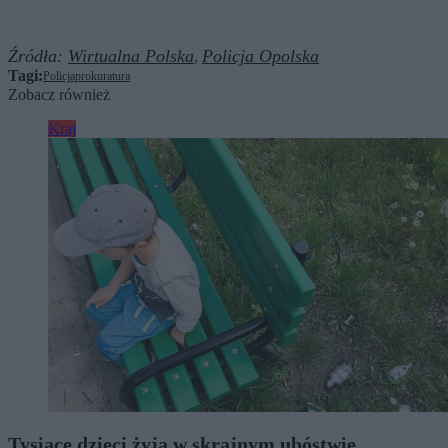
Źródła:
Wirtualna Polska
Policja Opolska
,
Tagi:
Policja
prokuratura
Zobacz również
Kraj
Tysiące dzieci żyją w skrajnym ubóstwie.