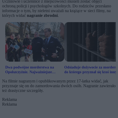
Uczniowie i uczennice z miejscowości musieli zostać objęci
ochroną policji i psychologów szkolnych. Do rodziców przesłano
informacje o tym, by nieletni uważali na krążące w sieci filmy, na
których widać
nagranie zbrodni
.
Dwa podwójne morderstwa na
Odsiaduje dożywocie za morders
Opolszczyźnie. Najważniejsze
do którego przyznał się ktoś inny.
informacje
Jest reakcja Ministerstwa
Na filmie nagranym i opublikowanym przez 17-latka widać, jak
Sprawiedliwości
przyznaje się on do zamordowania dwóch osób. Nagranie zawierało
też drastyczne szczegóły.
Reklama
Reklama