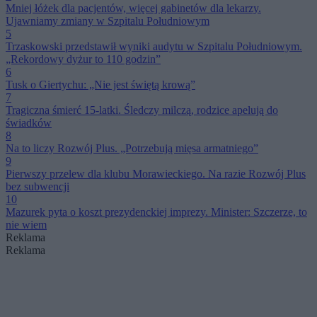
Mniej łóżek dla pacjentów, więcej gabinetów dla lekarzy.
Ujawniamy zmiany w Szpitalu Południowym
5
Trzaskowski przedstawił wyniki audytu w Szpitalu Południowym.
„Rekordowy dyżur to 110 godzin”
6
Tusk o Giertychu: „Nie jest świętą krową”
7
Tragiczna śmierć 15-latki. Śledczy milczą, rodzice apelują do
świadków
8
Na to liczy Rozwój Plus. „Potrzebują mięsa armatniego”
9
Pierwszy przelew dla klubu Morawieckiego. Na razie Rozwój Plus
bez subwencji
10
Mazurek pyta o koszt prezydenckiej imprezy. Minister: Szczerze, to
nie wiem
Reklama
Reklama