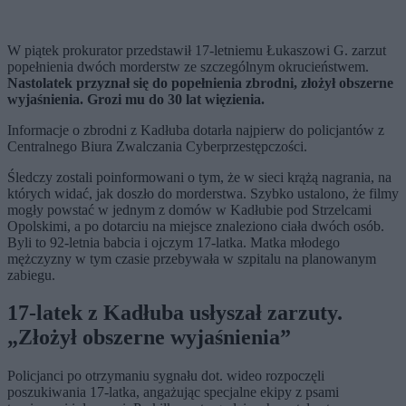
W piątek prokurator przedstawił 17-letniemu Łukaszowi G. zarzut
popełnienia dwóch morderstw ze szczególnym okrucieństwem.
Nastolatek przyznał się do popełnienia zbrodni, złożył obszerne
wyjaśnienia. Grozi mu do 30 lat więzienia.
Informacje o zbrodni z Kadłuba dotarła najpierw do policjantów z
Centralnego Biura Zwalczania Cyberprzestępczości.
Śledczy zostali poinformowani o tym, że w sieci krążą nagrania, na
których widać, jak doszło do morderstwa. Szybko ustalono, że filmy
mogły powstać w jednym z domów w Kadłubie pod Strzelcami
Opolskimi, a po dotarciu na miejsce znaleziono ciała dwóch osób.
Byli to 92-letnia babcia i ojczym 17-latka. Matka młodego
mężczyzny w tym czasie przebywała w szpitalu na planowanym
zabiegu.
17-latek z Kadłuba usłyszał zarzuty.
„Złożył obszerne wyjaśnienia”
Policjanci po otrzymaniu sygnału dot. wideo rozpoczęli
poszukiwania 17-latka, angażując specjalne ekipy z psami