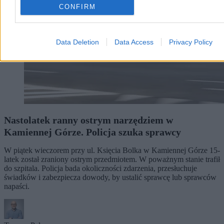
CONFIRM
Data Deletion
Data Access
Privacy Policy
Nastolatek ranny ostrym narzędziem w
Kamiennej Górze. Policja szuka sprawcy
W piątek wieczorem przy ul. Księcia Bolka w Kamiennej Górze 15-
latek został zraniony ostrym przedmiotem. W poważnym stanie trafił
do szpitala. Policja bada okoliczności zdarzenia, przesłuchuje
świadków i zabezpiecza dowody, by ustalić sprawcę lub sprawców
napaści.