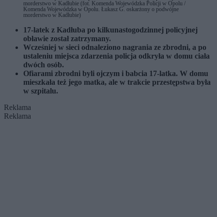
morderstwo w Kadłubie (fot. Komenda Wojewódzka Policji w Opolu /
Komenda Wojewódzka w Opolu. Łukasz G. oskarżony o podwójne
morderstwo w Kadłubie)
17-latek z Kadłuba po kilkunastogodzinnej policyjnej
obławie został zatrzymany.
Wcześniej w sieci odnaleziono nagrania ze zbrodni, a po
ustaleniu miejsca zdarzenia policja odkryła w domu ciała
dwóch osób.
Ofiarami zbrodni byli ojczym i babcia 17-latka. W domu
mieszkała też jego matka, ale w trakcie przestępstwa była
w szpitalu.
Reklama
Reklama