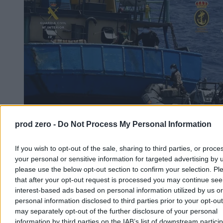
prod zero -
Do Not Process My Personal Information
Tony narkotyków zatrzymane u bram Europy.
If you wish to opt-out of the sale, sharing to third parties, or proce
Rekordowe przejęcie służb
your personal or sensitive information for targeted advertising by 
please use the below opt-out section to confirm your selection. Pl
Od stycznia do początku sierpnia br. portugalskie służby
that after your opt-out request is processed you may continue see
bezpieczeństwa przejęły 28 ton kokainy, rekordową ilość tego
interest-based ads based on personal information utilized by us or
narkotyku. Zarekwirowano go głównie na jednostkach pływających
personal information disclosed to third parties prior to your opt-ou
u zachodnich brzegów kraju.
may separately opt-out of the further disclosure of your personal
information by third parties on the IAB’s list of downstream partici