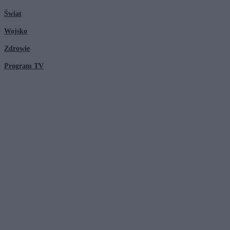
Świat
Wojsko
Zdrowie
Program TV
© 2026 Kanał Zero Spółka Akcyjna