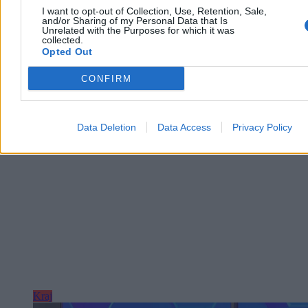
I want to opt-out of Collection, Use, Retention, Sale,
and/or Sharing of my Personal Data that Is
Unrelated with the Purposes for which it was
collected.
Opted Out
Monika Krześniak
,
Agnieszka Waś-Turecka
Dzisiaj 11:21
CONFIRM
4 min
Reklama
Reklama
Data Deletion
Data Access
Privacy Policy
Kraj