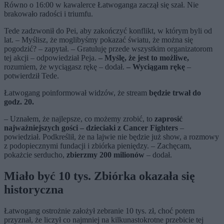
Równo o 16:00 w kawalerce Łatwoganga zaczął się szał. Nie
brakowało radości i triumfu.
Tede zadzwonił do Pei, aby zakończyć konflikt, w którym byli od
lat. – Myślisz, że moglibyśmy pokazać światu, że można się
pogodzić? – zapytał. – Gratuluję przede wszystkim organizatorom
tej akcji – odpowiedział Peja.
– Myślę, że jest to możliwe,
rozumiem, że wyciągasz rękę – dodał.
– Wyciągam rękę
–
potwierdził Tede.
Łatwogang poinformował widzów, że stream
będzie trwał do
godz. 20.
– Uznałem, że najlepsze, co możemy zrobić, to
zaprosić
najważniejszych gości – dzieciaki z Cancer Fighters
–
powiedział. Podkreślił, że na lajwie nie będzie już show, a rozmowy
z podopiecznymi fundacji i zbiórka pieniędzy. – Zachęcam,
pokażcie serducho,
zbierzmy 200 milionów
– dodał.
Miało być 10 tys. Zbiórka okazała się
historyczna
Łatwogang ostrożnie założył zebranie 10 tys. zł, choć potem
przyznał, że liczył co najmniej na kilkunastokrotne przebicie tej