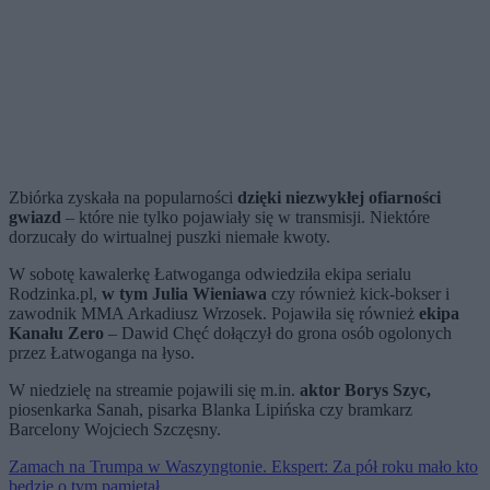
Zbiórka zyskała na popularności
dzięki niezwykłej ofiarności
gwiazd
– które nie tylko pojawiały się w transmisji. Niektóre
dorzucały do wirtualnej puszki niemałe kwoty.
W sobotę kawalerkę Łatwoganga odwiedziła ekipa serialu
Rodzinka.pl,
w tym Julia Wieniawa
czy również kick-bokser i
zawodnik MMA Arkadiusz Wrzosek. Pojawiła się również
ekipa
Kanału Zero
– Dawid Chęć dołączył do grona osób ogolonych
przez Łatwoganga na łyso.
W niedzielę na streamie pojawili się m.in.
aktor Borys Szyc,
piosenkarka Sanah, pisarka Blanka Lipińska czy bramkarz
Barcelony Wojciech Szczęsny.
Zamach na Trumpa w Waszyngtonie. Ekspert: Za pół roku mało kto
będzie o tym pamiętał