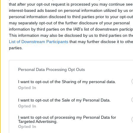
that after your opt-out request is processed you may continue see
interest-based ads based on personal information utilized by us or
personal information disclosed to third parties prior to your opt-ou
may separately opt-out of the further disclosure of your personal
information by third parties on the IAB’s list of downstream partici
This information may also be disclosed by us to third parties on t
List of Downstream Participants
that may further disclose it to othe
parties.
Personal Data Processing Opt Outs
Tragiczna śmierć 15-latki. Śledczy milczą, rodzice
apelują do świadków
I want to opt-out of the Sharing of my personal data.
Opted In
Śmierć 15-letniej Karoliny to dla jej rodziców nadal ogromny
dramat i niewyjaśniona zagadka. Rodzina ma zastrzeżenia do pracy
I want to opt-out of the Sale of my Personal Data.
śledczych i apeluje do wszystkich, którzy mogą mieć informacje o
Opted In
tym, co wydarzyło się w życiu ich córki przed śmiercią. O
okolicznościach sprawy i swoich wątpliwościach rodzice nastolatki
I want to opt-out of processing my Personal Data for
opowiadają w rozmowie z reporterką Kanału Zero Moniką
Targeted Advertising.
Krześniak.
Opted In