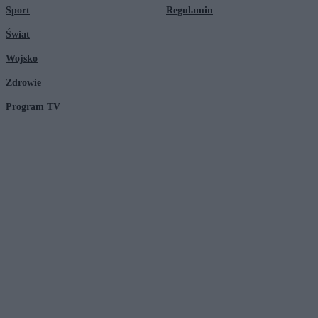
Sport
Regulamin
Świat
Wojsko
Zdrowie
Program TV
© 2026 Kanał Zero Spółka Akcyjna