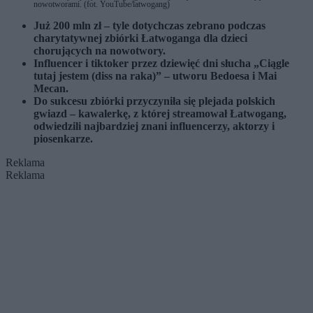
nowotworami. (fot. YouTube/latwogang)
Już 200 mln zł – tyle dotychczas zebrano podczas
charytatywnej zbiórki Łatwoganga dla dzieci
chorujących na nowotwory.
Influencer i tiktoker przez dziewięć dni słucha „Ciągle
tutaj jestem (diss na raka)” – utworu Bedoesa i Mai
Mecan.
Do sukcesu zbiórki przyczyniła się plejada polskich
gwiazd – kawalerkę, z której streamował Łatwogang,
odwiedzili najbardziej znani influencerzy, aktorzy i
piosenkarze.
Reklama
Reklama