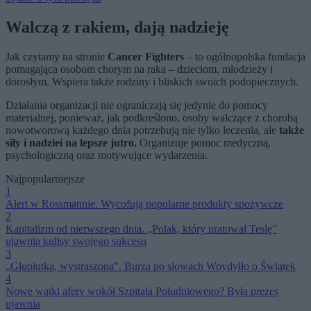
Walczą z rakiem, dają nadzieję
Jak czytamy na stronie
Cancer Fighters
– to ogólnopolska fundacja
pomagająca osobom chorym na raka – dzieciom, młodzieży i
dorosłym. Wspiera także rodziny i bliskich swoich podopiecznych.
Działania organizacji nie ograniczają się jedynie do pomocy
materialnej, ponieważ, jak podkreślono, osoby walczące z chorobą
nowotworową każdego dnia potrzebują nie tylko leczenia, ale
także
siły i nadziei na lepsze jutro.
Organizuje pomoc medyczną,
psychologiczną oraz motywujące wydarzenia.
Najpopularniejsze
1
Alert w Rossmannie. Wycofują popularne produkty spożywcze
2
Kapitalizm od pierwszego dnia. „Polak, który uratował Teslę”
ujawnia kulisy swojego sukcesu
3
„Głupiutka, wystraszona”. Burza po słowach Woydyłło o Świątek
4
Nowe wątki afery wokół Szpitala Południowego? Była prezes
ujawnia