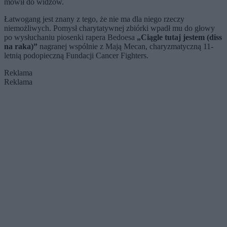
mówił do widzów.
Łatwogang jest znany z tego, że nie ma dla niego rzeczy
niemożliwych. Pomysł charytatywnej zbiórki wpadł mu do głowy
po wysłuchaniu piosenki rapera Bedoesa
„Ciągle tutaj jestem (diss
na raka)”
nagranej wspólnie z Mają Mecan, charyzmatyczną 11-
letnią podopieczną Fundacji Cancer Fighters.
Reklama
Reklama