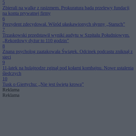
5
Zbierali na walkę z rasizmem. Prokuratura bada przelewy fundacji
na konta prywatnej firmy
6
Prezydent zdecydował. Wśród ułaskawionych słynny „Staruch”
7
Trzaskowski przedstawił wyniki audytu w Szpitalu Południowym.
„Rekordowy dyżur to 110 godzin”
8
Znana psycholog zaatakowała Świątek. Odcinek podcastu zniknął z
sieci
9
11-latek na hulajnodze zginął pod kołami kombajnu. Nowe ustalenia
śledczych
10
Tusk o Giertychu: „Nie jest świętą krową”
Reklama
Reklama