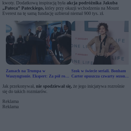
kwoty. Dodatkową inspiracją była
akcja podróżnika Jakuba
„Pateca” Pateckiego,
który przy okazji wchodzenia na Mount
Everest na tę samą fundację uzbierał niemal 900 tys. zł.
Zamach na Trumpa w
Szok w świecie seriali. Bonham
Waszyngtonie. Ekspert: Za pół roku
Carter opuszcza czwarty sezon
mało kto będzie o tym pamiętał
„Białego Lotosu”
Jak przekonywał,
nie spodziewał się,
że jego inicjatywa rozrośnie
się do takich rozmiarów.
Reklama
Reklama