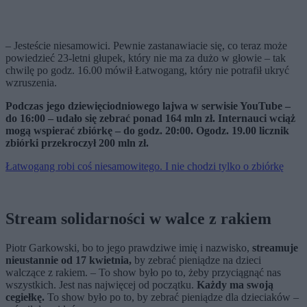
– Jesteście niesamowici. Pewnie zastanawiacie się, co teraz może
powiedzieć 23-letni głupek, który nie ma za dużo w głowie – tak
chwilę po godz. 16.00 mówił Łatwogang, który nie potrafił ukryć
wzruszenia.
Podczas jego dziewięciodniowego lajwa w serwisie YouTube –
do 16:00 – udało się zebrać ponad 164 mln zł. Internauci wciąż
mogą wspierać zbiórkę – do godz. 20:00. Ogodz. 19.00 licznik
zbiórki przekroczył 200 mln zł.
Łatwogang robi coś niesamowitego. I nie chodzi tylko o zbiórkę
Stream solidarności w walce z rakiem
Piotr Garkowski, bo to jego prawdziwe imię i nazwisko,
streamuje
nieustannie od 17 kwietnia,
by zebrać pieniądze na dzieci
walczące z rakiem. – To show było po to, żeby przyciągnąć nas
wszystkich. Jest nas najwięcej od początku.
Każdy ma swoją
cegiełkę.
To show było po to, by zebrać pieniądze dla dzieciaków –