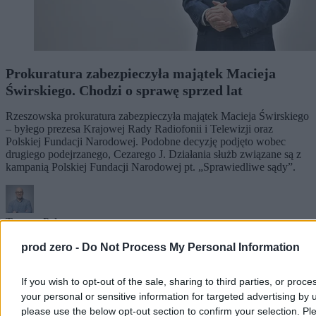
Prokuratura zabezpieczyła majątek Macieja
Świrskiego. Chodzi o sprawę sprzed lat
Rzeszowska prokuratura zabezpieczyła majątek Macieja Świrskiego
– byłego prezesa Krajowej Rady Radiofonii i Telewizji oraz
Polskiej Fundacji Narodowej. Podobne decyzję podjęto wobec
drugiego podejrzanego, Cezarego J. Działania służb związane są z
kampanią Polskiej Fundacji Narodowej pt. „Sprawiedliwe sądy”.
Tomasz Pałasz
Dzisiaj 12:38
2 min
prod zero -
Do Not Process My Personal Information
Kraj
If you wish to opt-out of the sale, sharing to third parties, or proce
your personal or sensitive information for targeted advertising by 
please use the below opt-out section to confirm your selection. Pl